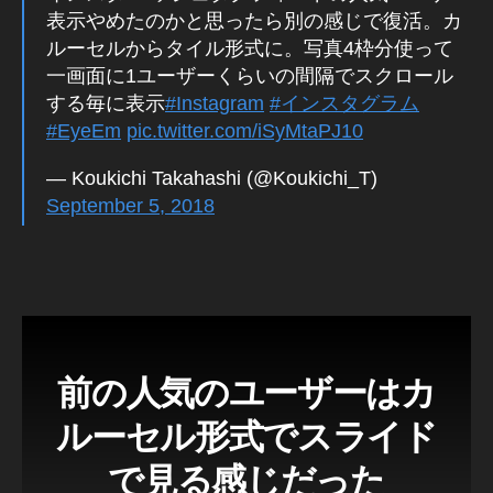
a
情
表示やめたのかと思ったら別の感じで復活。カ
p
報
ルーセルからタイル形式に。写真4枠分使って
a
イ
一画面に1ユーザーくらいの間隔でスクロール
ン
n
ス
する毎に表示
#Instagram
#インスタグラム
P
タ
h
#EyeEm
pic.twitter.com/iSyMtaPJ10
グ
ラ
ot
ム
o
— Koukichi Takahashi (@Koukichi_T)
最
gr
September 5, 2018
新
a
機
能
p
h
er
,
k
o
前の人気のユーザーはカ
u
ki
ルーセル形式でスライド
c
hi
で見る感じだった
ta