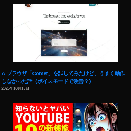
情
報
,
イ
ン
ス
タ
最
新
機
能
AIブラウザ「Comet」を試してみたけど、うまく動作
,
イ
しなかった話（ボイスモードで改善？）
ン
2025年10月13日
ス
タ
最
新
機
能