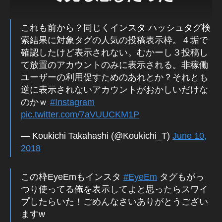
k
a
これも前から？同じくインスタ ハッシュタグ検
h
索結果に対象タグの人気の投稿表示枠。４垢で
a
確認したけど表示されない。むかーし３投稿し
s
て放置のアカウントのみに表示される。非稼働
hi
,
kt
ユーザーの利用促すためのあれとか？それとも
pi
逆に表示されないアカウントがおかしいだけな
c
のかｗ
#Instagram
s
,
pic.twitter.com/7aVUUCKM1P
P
h
— Koukichi Takahashi (@Koukichi_T)
June 10,
ot
2018
o
gr
a
この枠EyeEmもインスタ
#EyeEm
タグもがっ
p
つり使ってる俺を表示してよと思ったらスワイ
h
プしたらいた！ごめんなさいありがとうござい
er
ますw
To