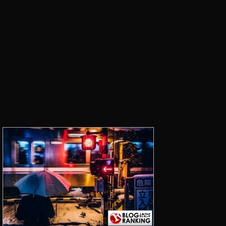
ム
ニ
ュ
ー
ス
速
報
,
イ
ン
ス
タ
グ
ラ
ム
マ
ー
ケ
テ
ィ
ン