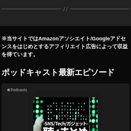
プ
デ
ー
ト
,
イ
※当サイトではAmazonアソシエイト/Googleアドセ
ン
ンスをはじめとするアフィリエイト広告によって収益
ス
タ
を得ています。
ア
ッ
ポッドキャスト最新エピソード
プ
デ
ー
ト
2
0
1
8
,
イ