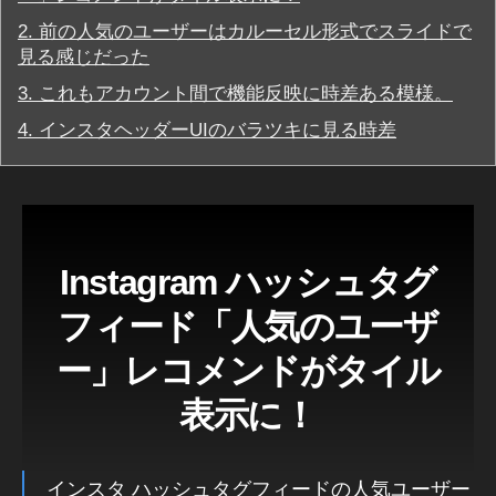
ラ
a
2.
前の人気のユーザーはカルーセル形式でスライドで
ム
m
最
見る感じだった
最
新
ア
新
3.
これもアカウント間で機能反映に時差ある模様。
ッ
機
プ
4.
インスタヘッダーUIのバラツキに見る時差
能
デ
2
ー
ト
0
イ
1
ン
9
,
ス
In
タ
Instagram ハッシュタグ
グ
st
ラ
a
フィード「人気のユーザ
ム
gr
最
a
新
ー」レコメンドがタイル
ニ
m
ュ
表示に！
運
ー
用
ス
/
,
最
J
インスタ ハッシュタグフィードの人気ユーザー
新