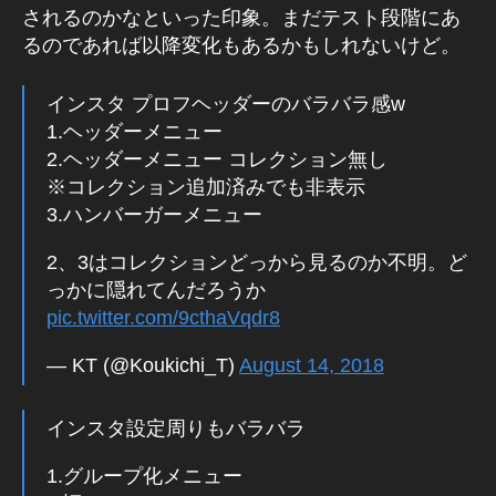
されるのかなといった印象。まだテスト段階にあ
ー
るのであれば以降変化もあるかもしれないけど。
ス
,
S
インスタ プロフヘッダーのバラバラ感w
N
1.ヘッダーメニュー
S
2.ヘッダーメニュー コレクション無し
最
※コレクション追加済みでも非表示
新
3.ハンバーガーメニュー
情
報
2、3はコレクションどっから見るのか不明。ど
,
To
っかに隠れてんだろうか
k
pic.twitter.com/9cthaVqdr8
y
o
— KT (@Koukichi_T)
August 14, 2018
P
h
インスタ設定周りもバラバラ
ot
o
1.グループ化メニュー
gr