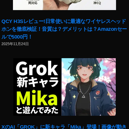
イ
ン
ス
タ
QCY H3Sレビュー!日常使いに最適なワイヤレスヘッド
新
ホンを徹底検証！音質は？デメリットは？Amazonセー
機
ルで5000円！
能
2025年11月24日
2
0
1
9
,
イ
ン
ス
タ
最
新
ア
ッ
プ
XのAI「GROK」に新キャラ「Mika」登場！画像が動き
デ