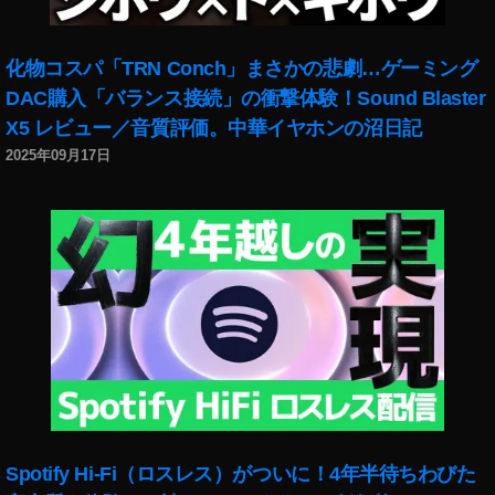
用
,
イ
化物コスパ「TRN Conch」まさかの悲劇…ゲーミング
ン
DAC購入「バランス接続」の衝撃体験！Sound Blaster
ス
X5 レビュー／音質評価。中華イヤホンの沼日記
タ
2025年09月17日
グ
ラ
マ
ー
,
イ
ン
ス
タ
グ
ラ
ム
ア
Spotify Hi-Fi（ロスレス）がついに！4年半待ちわびた
ッ