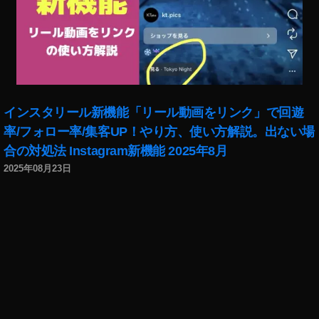
ス
タ
グ
ラ
ム
ア
ッ
インスタリール新機能「リール動画をリンク」で回遊
プ
率/フォロー率/集客UP！やり方、使い方解説。出ない場
デ
合の対処法 Instagram新機能 2025年8月
ー
ト
2025年08月23日
最
新
,
イ
ン
ス
タ
グ
ラ