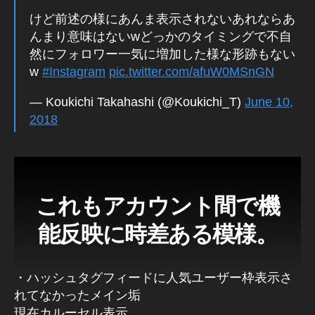
k
けど前述の様にあんま表示されないあれならあ
y
んまり意味はないwどっかのタイミングで不自
o,
然にフォロワー一気に増加した様な形跡もない
J
a
w
#Instagram
pic.twitter.com/afuW0MSnGN
p
— Koukichi Takahashi (@Koukichi_T)
June 10,
a
n
,
2018
S
hi
b
u
y
これもアカウント間で機
a
P
能反映に時差ある模様。
h
ot
o
・ハッシュタグフィードに人気ユーザー枠表示さ
gr
れてなかったメイン垢
a
現在カルーセル表示