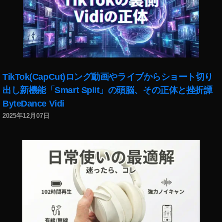
9
,
イ
ン
ス
タ
新
機
TikTok(CapCut)ロング動画やライブからショート切り
能
出し新機能「Smart Split」の頭脳、その正体と挫折譚
,
ByteDance Vidi
イ
ン
2025年12月07日
ス
タ
新
機
能
2
0
1
8
,