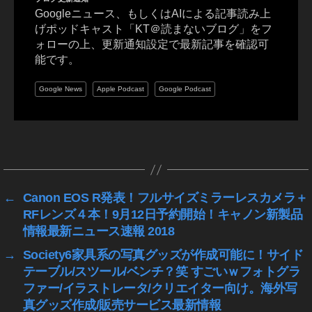
ン
Googleニュース、もしくはAIによる記事読み上
ス
げポッドキャスト「KT＠読まないブログ」をフ
タ
ォローの上、更新通知設定で最新記事を確認可
新
能です。
機
能
Google News
Apple Podcast
Google Podcast
2
0
1
タ
9-
グ
2
0
2
←
Canon EOS R発表！フルサイズミラーレスカメラ＋
0
,
RFレンズ４本！9月12日予約開始！キャノン新製品
イ
情報最新ニュース速報 2018
ン
→
Society6家具系の写真グッズが作成可能に！サイド
ス
テーブル/スツール/ベンチ？笑 すごいｗフォトグラ
タ
ア
ファー/イラストレータ/クリエイター向け。海外写
ッ
真グッズ作成/販売サービス最新情報