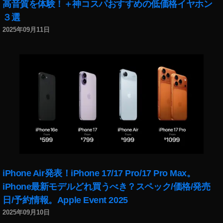
高音質を体験！＋神コスパおすすめの低価格イヤホン
プ
デ
３選
ー
2025年09月11日
ト
,
イ
ン
ス
タ
グ
ラ
ム
ア
ッ
プ
デ
iPhone Air発表！iPhone 17/17 Pro/17 Pro Max。
ー
iPhone最新モデルどれ買うべき？スペック/価格/発売
ト
日/予約情報。Apple Event 2025
2
0
2025年09月10日