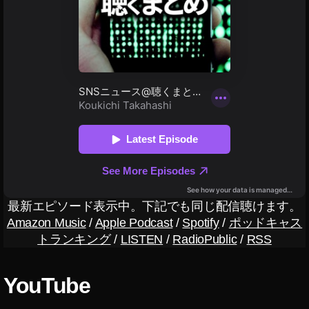
ン
ス
タ
ア
ッ
プ
デ
ー
ト
2
0
1
9-
2
最新エピソード表示中。下記でも同じ配信聴けます。
0
Amazon Music
/
Apple Podcast
/
Spotify
/
ポッドキャス
2
トランキング
/
LISTEN
/
RadioPublic
/
RSS
0
,
イ
ン
YouTube
ス
タ