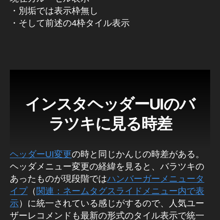
p
・別垢では表示枠無し
h
・そして前述の4枠タイル表示
er
,
S
N
S
ニ
ュ
ー
インスタヘッダーUIのバ
ス
ラツキに見る時差
速
報
,
S
ヘッダーUI変更
の時と同じかんじの時差がある。
N
ヘッダメニュー変更の経緯を見ると、バラツキの
S
あったものが現段階では
ハンバーガーメニュータ
最
イプ
（
関連：ネームタグスライドメニュー内で表
新
示
）に統一されている感じがするので、人気ユー
ニ
ザーレコメンドも最新の形式のタイル表示で統一
ュ