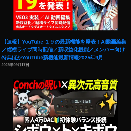
2
0
1
8
,
イ
ン
ス
【速報】YouTube １９の最新機能を発表！AI動画編集
タ
／縦横ライブ同時配信／新収益化機能／メンバー向け
最
特典ほかYouTube新機能最新情報2025年9月
新
機
2025年09月17日
能
2
0
1
9
,
イ
ン
ス
タ
運