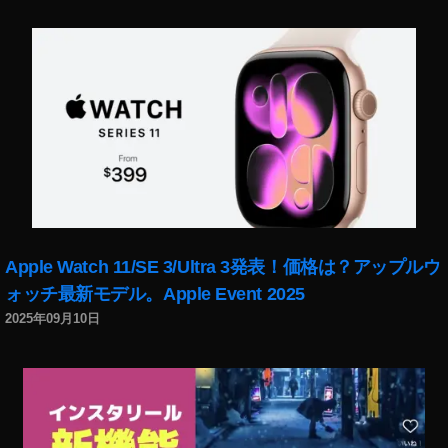
1
8
,
イ
ン
ス
タ
グ
ラ
ム
ア
ッ
プ
デ
Apple Watch 11/SE 3/Ultra 3発表！価格は？アップルウ
ー
ォッチ最新モデル。Apple Event 2025
ト
2025年09月10日
2
0
1
9
,
イ
ン