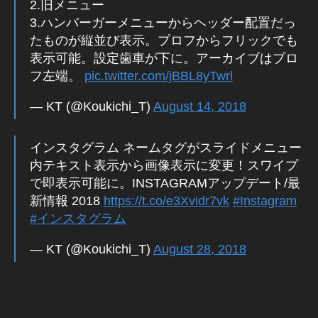
2.旧メニュー
a
3.ハンバーガーメニューからヘッダー配置だっ
p
h
たものが縦並び表示。プロフからフリックでも
er
表示可能。設定歯車が下に。アーカイブはプロ
,
フ左端。
pic.twitter.com/jBBL8yTwrl
To
k
— KT (@Koukichi_T)
August 14, 2018
y
o
インスタグラム ネームタグがスライドメニュー
To
k
内テキスト表示から画像表示に変更！スワイプ
y
で即表示可能に。INSTAGRAMアップデート/最
o
新情報 2018
https://t.co/e3Xvidr7vk
#Instagram
Ol
#インスタグラム
d
m
— KT (@Koukichi_T)
August 28, 2018
e
et
s
N