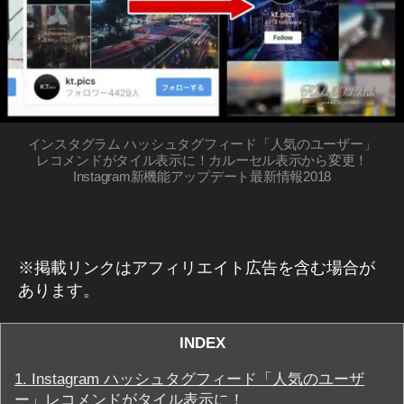
機
グ
hi
能
ラ
,
ム
)
In
st
W
E
a
B
gr
/S
a
N
インスタグラム ハッシュタグフィード「人気のユーザー」
S
m
レコメンドがタイル表示に！カルーセル表示から変更！
マ
Instagram新機能アップデート最新情報2018
最
ー
新
ケ
機
テ
ィ
能
ン
2
グ
※掲載リンクはアフィリエイト広告を含む場合が
0
ア
あります。
1
プ
リ
8
,
In
イ
INDEX
ン
st
ス
a
1.
Instagram ハッシュタグフィード「人気のユーザ
タ
gr
ー」レコメンドがタイル表示に！
グ