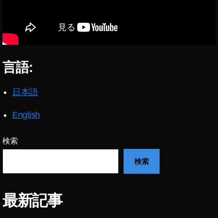
イ
ン
ス
タ
マ
ー
言語:
ケ
テ
ィ
日本語
ン
グ
English
,
イ
検索
ン
ス
検索
タ
マ
ー
ケ
最新記事
テ
ィ