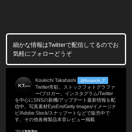
e
w
,
イ
ン
ス
タ
ア
細かな情報はTwitterで配信してるのでお
ッ
プ
気軽にフォローどうぞ
デ
ー
ト
2
Koukichi Takahashi
@Koukichi_T
0
Twitter常駐。ストックフォトグラファ
1
ー/ブロガー。インスタグラム/Twitter
9-
を中心にSNSの新機/アップデート最新情報を配
2
信中。写真素材EyeEm/Getty Images/イメージナ
0
ビ/Adobe Stock/スナップートなどで販売中で
2
す。その他各種製品本音レビュー掲載
0
,
イ
ブログ更新通知