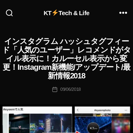
,
In
KT
Tech & Life
st
a
gr
作
a
インスタグラム ハッシュタグフィー
D
カ
成
m
I
テ
者
ド「人気のユーザー」レコメンドがタ
最
A
ゴ
:
新
R
イル表示に！カルーセル表示から変
リ
Y
K
情
更！Instagram新機能/アップデート/最
ー
o
I
報
N
u
新情報2018
,
S
ki
In
T
c
投
A
st
09/06/2018
投
G
hi
稿
a
稿
R
Ta
者
gr
A
日
k
a
M
(
a
m
イ
h
最
ン
a
新
ス
s
タ