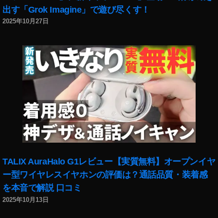
出す「Grok Imagine」で遊び尽くす！
ー
ト
2025年10月27日
,
イ
ン
ス
タ
最
新
ニ
ュ
ー
ス
,
イ
TALIX AuraHalo G1レビュー【実質無料】オープンイヤ
ン
ー型ワイヤレスイヤホンの評価は？通話品質・装着感
ス
を本音で解説 口コミ
タ
2025年10月13日
最
新