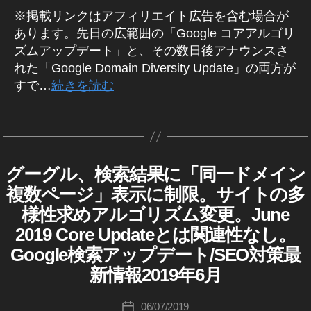
gl
索
0
新
索
er
M
E
※掲載リンクはアフィリエイト広告を含む場合が
e
,
1
情
エ
in
P
O
ア
あります。先日の広範囲の「Google コアアルゴリ
S
9
,
報
ン
To
st
,
ッ
E
G
ズムアップデート」と、その数日後アナウンスさ
2
ジ
k
or
フ
プ
O
o
0
ン
れた「Google Domain Diversity Update」の両方が
y
y
,
リ
デ
,
o
1
対
すで…
続きを読む
o,
G
ー
ー
S
gl
9
,
策
J
O
ラ
ト
E
e
G
最
タ
a
O
ン
,
O
画
o
新
グ
p
G
ス
G
最
像
o
情
a
L
カ
o
新
検
gl
報
n
,
E
メ
o
グーグル、検索結果に「同一ドメイン
情
G
カ
索
e
,
作
G
A
ラ
O
gl
報
テ
日
画
検
複数ページ」表示に制限。サイトの多
成
O
O
M
マ
e
,
ゴ
本
像
索
G
者
O
様性求めアルゴリズム変更。June
P
ン
ア
S
リ
,
L
検
エ
:
G
ス
,
E
ッ
2019 Core Updateとは関連性なし。
E
ー
G
索
ン
K
L
ト
ベ
プ
S
O
o
速
ジ
Google検索アップデート/SEO対策最
o
E
,
ー
ル
E
デ
最
o
報
ン
u
O
新情報2019年6月
G
リ
リ
ー
G
新
gl
,
対
/
ki
o
ー
ン
ト
O
情
検
e
G
策
c
投
o
,
,
索
2
O
06/07/2019
投
報
画
o
最