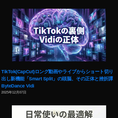
J
h
,
A
a
er
グ
M
p
To
ー
P
a
k
グ
ス
n
y
ル
ト
P
o
,
A
ー
h
P
M
リ
ot
h
P
ー
o
ot
ス
,
gr
o
ト
フ
a
gr
ー
リ
p
a
リ
ー
h
TikTok(CapCut)ロング動画やライブからショート切り
p
ー
ラ
er
h
出し新機能「Smart Split」の頭脳、その正体と挫折譚
,
ン
,
er
フ
ByteDance Vidi
ス
k
To
リ
カ
2025年12月07日
o
k
ー
メ
u
y
ラ
ラ
ki
o,
ン
マ
c
J
ス
ン
hi
a