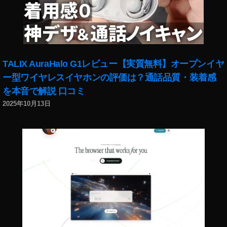
ot
o
s
売
れ
た
TALIX AuraHalo G1レビュー【実質無料】オープンイヤ
,
ー型ワイヤレスイヤホンの評価は？通話品質・装着感
st
を本音で解説 口コミ
o
c
2025年10月13日
k
p
h
ot
o
s
売
れ
る
,
St