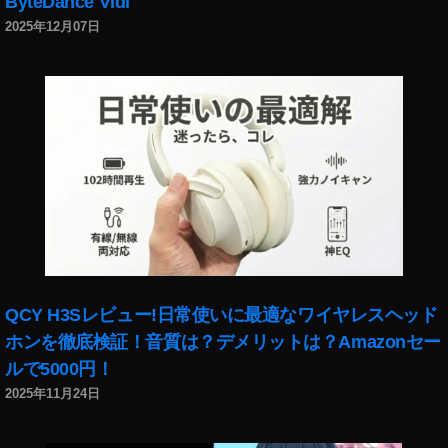
k
ByteDance Vidi
p
2025年12月07日
h
ot
o
s
在
宅
,
st
o
c
k
p
h
QCY H3Sレビュー!日常使いに最適なワイヤレスヘッド
ot
ホンを徹底検証！音質は？デメリットは？Amazonセー
o
ルで5000円！
s
2025年11月24日
報
酬
,