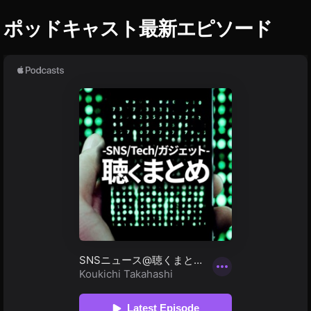
T
o
S
ポッドキャスト最新エピソード
c
売
k
上
P
/
販
h
売
ot
履
o
歴
gr
a
p
hy
,
St
o
c
k
p
h
ot
o