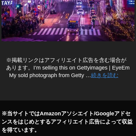
e
E
s
T
T
稼
Y
げ
I
る
M
,
A
G
St
E
o
S
c
(
※掲載リンクはアフィリエイト広告を含む場合が
ゲ
k
ッ
あります。I’m selling this on Gettyimages | EyeEm
P
テ
My sold photograph from Getty …
続きを読む
h
ィ
ot
イ
メ
o
タ
ー
gr
グ
ジ
a
ズ
)
p
※当サイトではAmazonアソシエイト/Googleアドセ
M
h
Y
ンスをはじめとするアフィリエイト広告によって収益
er
S
,
を得ています。
T
St
A