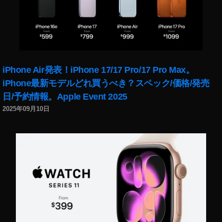
ru
tt
ur
a
e
dil
iPhone Air発表！iPhone 17/17 Pro/17 Pro Max。
e
,
iPhone最新モデルどれ買うべき？スペック/価格/発売
Ti
日/予約情報。Apple Event 2025
p
o
2025年09月10日
di
tr
a
s
p
or
to
,
To
ki