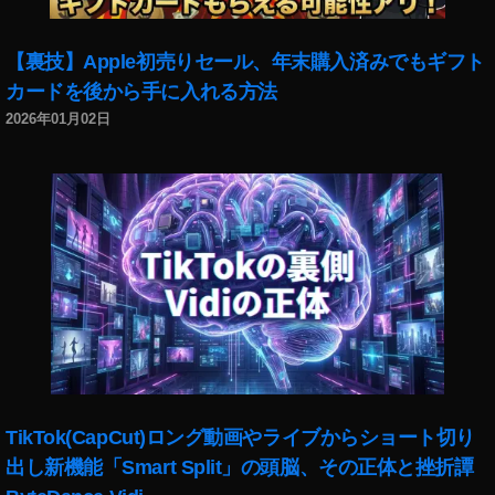
o
s
副
【裏技】Apple初売りセール、年末購入済みでもギフト
業
カードを後から手に入れる方法
,
2026年01月02日
st
o
c
k
p
h
ot
o
s
収
入
,
st
TikTok(CapCut)ロング動画やライブからショート切り
o
出し新機能「Smart Split」の頭脳、その正体と挫折譚
c