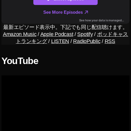
s
,
St
o
c
最新エピソード表示中。下記でも同じ配信聴けます。
k
Amazon Music
/
Apple Podcast
/
Spotify
/
ポッドキャス
p
トランキング
/
LISTEN
/
RadioPublic
/
RSS
h
ot
o
YouTube
s
E
ar
n
e
d
,
St
o
c
k
p