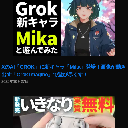
st
o
c
k
p
h
ot
o
s
売
XのAI「GROK」に新キャラ「Mika」登場！画像が動き
り
上
出す「Grok Imagine」で遊び尽くす！
げ
2025年10月27日
,
st
o
c
k
p
h