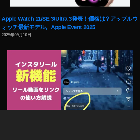
o
,
To
k
Apple Watch 11/SE 3/Ultra 3発表！価格は？アップルウ
y
ォッチ最新モデル。Apple Event 2025
o
,
2025年09月10日
To
k
y
o
-
J
a
p
a
n
,
To
k
y
インスタリール新機能「リール動画をリンク」で回遊
o
率/フォロー率/集客UP！やり方、使い方解説。出ない場
P