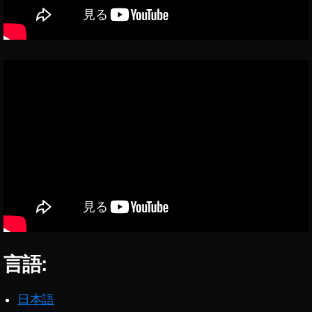
h
ot
o
s
E
ar
ni
n
g
,
St
o
c
k
p
h
ot
o
言語:
s
s
ol
日本語
d
,