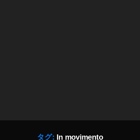
s
売
れ
た
,
st
o
c
k
i
m
a
g
e
s
売
れ
る
,
タグ:
In movimento
st