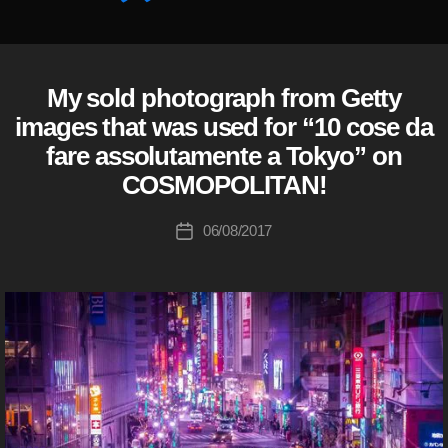
o
c
作
k
成
i
者
My sold photograph from Getty
E
カ
m
Y
:
テ
images that was used for “10 cose da
a
E
K
ゴ
E
g
fare assolutamente a Tokyo” on
o
リ
M
e
u
(
COSMOPOLITAN!
ー
s
ア
ki
売
イ
c
投
エ
06/08/2017
投
上
hi
稿
ム
稿
,
)
Ta
者
日
st
F
k
o
O
a
R
c
h
B
k
a
U
i
Y
s
m
E
hi
R
a
S
g
G