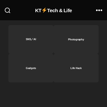
k
i
KT
Tech & Life
m
a
g
e
s
売
SNS／AI
Photography
り
上
げ
,
st
Gadgets
Life Hack
o
c
k
i
m
a
g
e