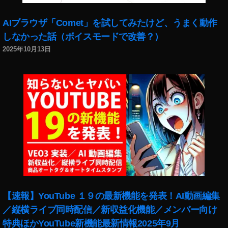
o
c
AIブラウザ「Comet」を試してみたけど、うまく動作
k
しなかった話（ボイスモードで改善？）
p
2025年10月13日
h
ot
o
s
売
上
,
st
o
c
k
p
h
【速報】YouTube １９の最新機能を発表！AI動画編集
ot
／縦横ライブ同時配信／新収益化機能／メンバー向け
o
特典ほかYouTube新機能最新情報2025年9月
s