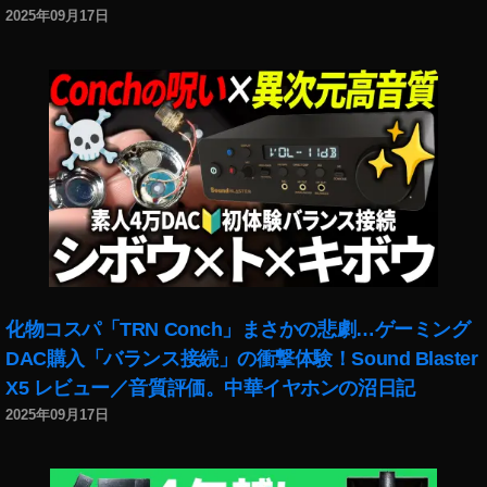
稼
2025年09月17日
げ
る
,
St
ra
ß
e
nl
at
er
n
e
,
St
化物コスパ「TRN Conch」まさかの悲劇…ゲーミング
re
DAC購入「バランス接続」の衝撃体験！Sound Blaster
et
X5 レビュー／音質評価。中華イヤホンの沼日記
Li
2025年09月17日
g
ht
,