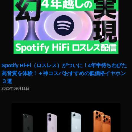
st
re
et
p
h
ot
o
gr
a
p
Spotify Hi-Fi（ロスレス）がついに！4年半待ちわびた
hy
,
高音質を体験！＋神コスパおすすめの低価格イヤホン
St
３選
ru
2025年09月11日
ct
ur
e
b
âti
e
,
St