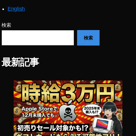
st
English
o
c
k
検索
p
検索
h
ot
o
s
最新記事
副
収
入
,
st
o
c
k
p
h
ot