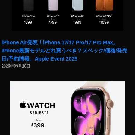
ru
tt
ur
a
e
dil
iPhone Air発表！iPhone 17/17 Pro/17 Pro Max。
e
,
iPhone最新モデルどれ買うべき？スペック/価格/発売
Ti
日/予約情報。Apple Event 2025
p
o
2025年09月10日
di
tr
a
s
p
or
to
,
To
ki