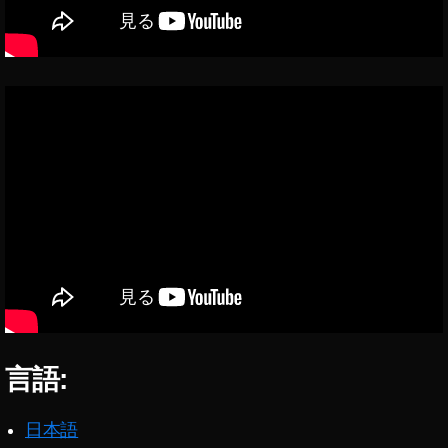
h
ot
o
s
E
ar
ni
n
g
,
St
o
c
k
p
h
ot
o
言語:
s
s
ol
日本語
d
,