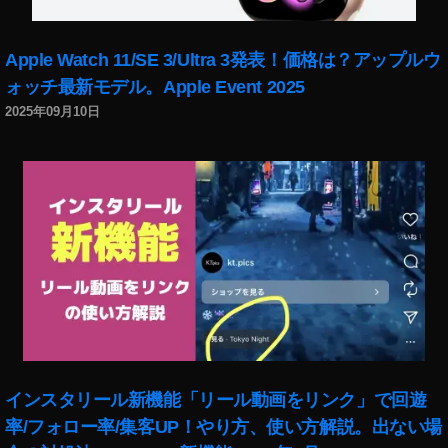
o
,
To
k
Apple Watch 11/SE 3/Ultra 3発表！価格は？アップルウ
y
ォッチ最新モデル。Apple Event 2025
o
,
2025年09月10日
To
k
y
o
-
J
a
p
a
n
,
To
k
y
インスタリール新機能「リール動画をリンク」で回遊
o
率/フォロー率/集客UP！やり方、使い方解説。出ない場
P