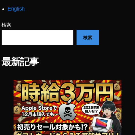
st
English
o
c
k
検索
p
検索
h
ot
o
s
最新記事
副
収
入
,
st
o
c
k
p
h
ot