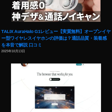
ot
o
s
売
れ
た
TALIX AuraHalo G1レビュー【実質無料】オープンイヤ
,
ー型ワイヤレスイヤホンの評価は？通話品質・装着感
st
を本音で解説 口コミ
o
c
2025年10月13日
k
p
h
ot
o
s
売
れ
る
,
St