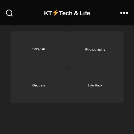
k
i
KT
Tech & Life
m
a
g
e
s
売
SNS／AI
Photography
り
上
げ
,
st
Gadgets
Life Hack
o
c
k
i
m
a
g
e