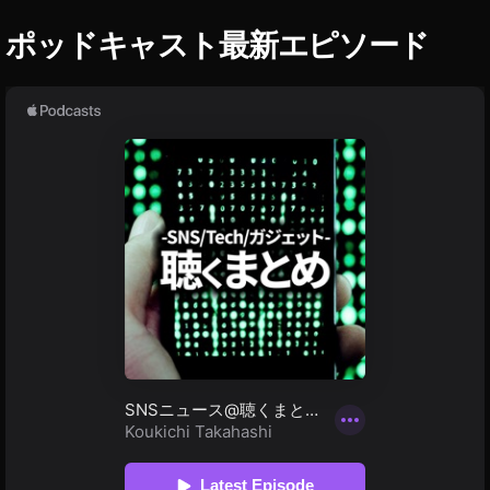
T
o
S
ポッドキャスト最新エピソード
c
売
k
上
P
/
販
h
売
ot
履
o
歴
gr
a
p
hy
,
St
o
c
k
p
h
ot
o