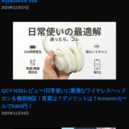
k
ByteDance Vidi
p
2025年12月07日
h
ot
o
s
在
宅
,
st
o
c
k
p
h
QCY H3Sレビュー!日常使いに最適なワイヤレスヘッド
ot
ホンを徹底検証！音質は？デメリットは？Amazonセー
o
ルで5000円！
s
2025年11月24日
報
酬
,