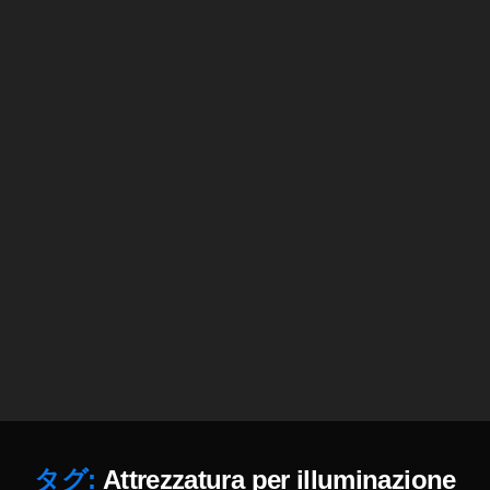
s
売
れ
た
,
st
o
c
k
i
m
a
g
e
s
売
れ
る
,
タグ:
Attrezzatura per illuminazione
st