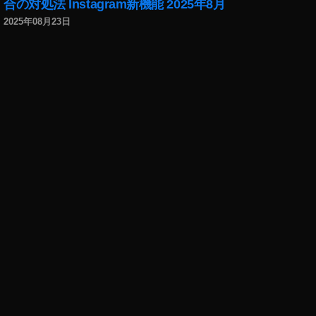
h
合の対処法 Instagram新機能 2025年8月
ot
2025年08月23日
o
gr
a
p
h
er
,
To
k
y
o
To
k
y
o
Ol
d
m
e