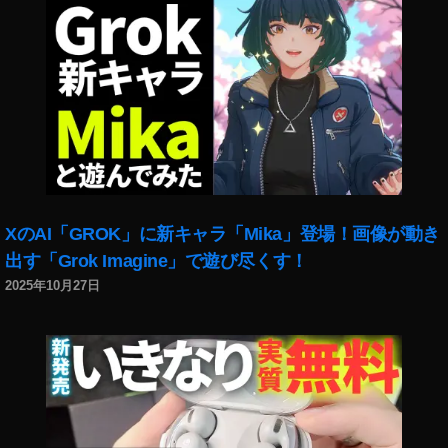
st
o
c
k
p
h
ot
o
s
売
XのAI「GROK」に新キャラ「Mika」登場！画像が動き
り
上
出す「Grok Imagine」で遊び尽くす！
げ
2025年10月27日
,
st
o
c
k
p
h