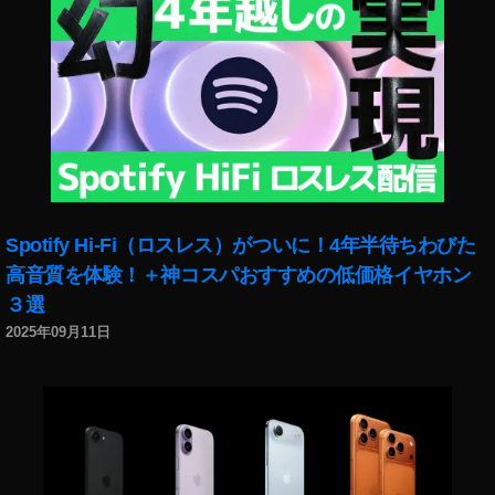
st
re
et
p
h
ot
o
gr
a
p
Spotify Hi-Fi（ロスレス）がついに！4年半待ちわびた
hy
,
高音質を体験！＋神コスパおすすめの低価格イヤホン
St
３選
ru
2025年09月11日
ct
ur
e
b
âti
e
,
St