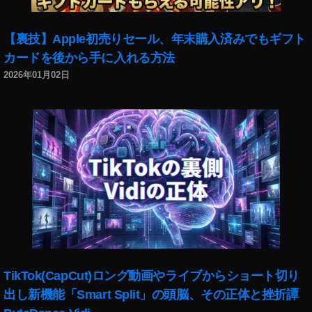
o
s
副
【裏技】Apple初売りセール、年末購入済みでもギフト
業
カードを後から手に入れる方法
,
2026年01月02日
st
o
c
k
p
h
ot
o
s
収
入
,
st
TikTok(CapCut)ロング動画やライブからショート切り
o
出し新機能「Smart Split」の頭脳、その正体と挫折譚
c