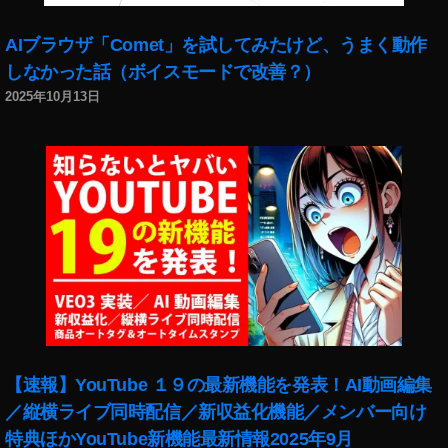
o
c
AIブラウザ「Comet」を試してみたけど、うまく動作
k
しなかった話（ボイスモードで改善？）
p
2025年10月13日
h
ot
o
s
売
上
,
st
o
c
k
p
h
【速報】YouTube １９の最新機能を発表！AI動画編集
ot
／縦横ライブ同時配信／新収益化機能／メンバー向け
o
特典ほかYouTube新機能最新情報2025年9月
s