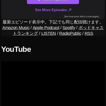
s
,
St
o
c
最新エピソード表示中。下記でも同じ配信聴けます。
k
Amazon Music
/
Apple Podcast
/
Spotify
/
ポッドキャス
p
トランキング
/
LISTEN
/
RadioPublic
/
RSS
h
ot
o
YouTube
s
E
ar
n
e
d
,
St
o
c
k
p