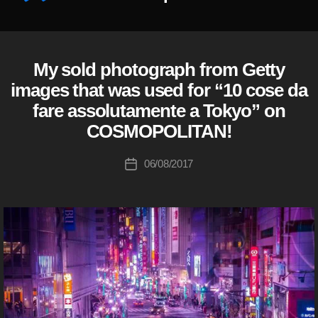
o
c
作
k
成
i
者
My sold photograph from Getty
E
カ
m
Y
:
テ
images that was used for “10 cose da
a
E
K
ゴ
E
g
fare assolutamente a Tokyo” on
o
リ
M
e
u
(
COSMOPOLITAN!
ー
s
ア
ki
売
イ
c
投
エ
06/08/2017
投
上
hi
稿
ム
稿
,
)
Ta
者
日
st
F
k
o
O
a
R
c
h
B
k
a
U
i
Y
s
m
E
hi
R
a
S
g
G