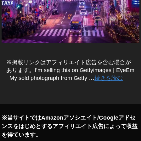
e
E
s
T
T
稼
Y
げ
I
る
M
,
A
G
St
E
o
S
c
(
※掲載リンクはアフィリエイト広告を含む場合が
ゲ
k
ッ
あります。I’m selling this on Gettyimages | EyeEm
P
テ
My sold photograph from Getty …
続きを読む
h
ィ
ot
イ
メ
o
タ
ー
gr
グ
ジ
a
ズ
)
p
※当サイトではAmazonアソシエイト/Googleアドセ
M
h
Y
ンスをはじめとするアフィリエイト広告によって収益
er
S
,
を得ています。
T
St
A