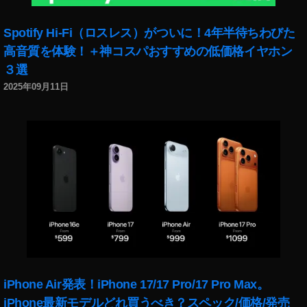
a
,
p
W
Spotify Hi-Fi（ロスレス）がついに！4年半待ちわびた
hy
a
,
s
高音質を体験！＋神コスパおすすめの低価格イヤホン
St
s
３選
ru
er
2025年09月11日
ct
,
ur
W
e
at
b
er
âti
,
e
,
W
St
ei
ru
c
tt
h
ur
h
a
eit
e
,
dil
W
iPhone Air発表！iPhone 17/17 Pro/17 Pro Max。
e
,
et
iPhone最新モデルどれ買うべき？スペック/価格/発売
Ti
,