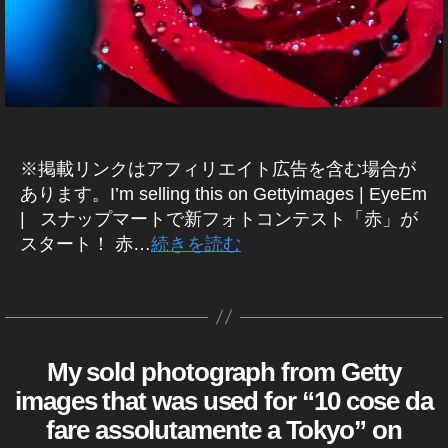
c
a
A
k
p
R
T
i
hy
(
m
,
ス
a
Pi
ナ
ッ
g
n
プ
e
k
マ
s
C
ー
※掲載リンクはアフィリエイト広告を含む場合が
売
ol
ト
あります。I’m selling this on Gettyimages | EyeEm
)
れ
or
| スナップマートで新フォトコンテスト「赤」が
写
る
,
真
スタート！ 赤…
続きを読む
,
Pl
コ
st
a
ン
テ
o
nt
タ
ス
c
,
グ
作
ト
k
Pr
情
成
i
i
報
者
My sold photograph from Getty
E
カ
m
m
Y
:
テ
images that was used for “10 cose da
a
a
E
K
ゴ
E
g
v
fare assolutamente a Tokyo” on
o
リ
M
e
er