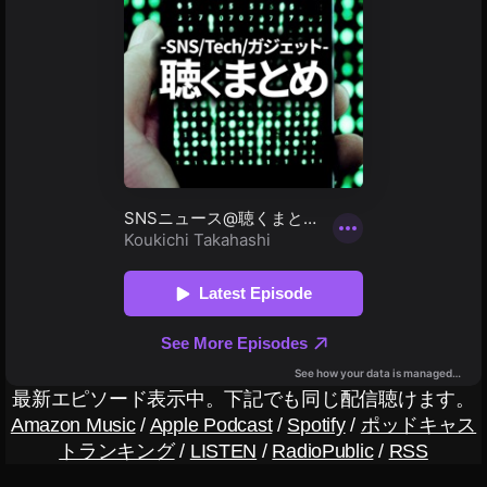
a
R
p
u
hy
gi
,
a
St
d
o
a
,
c
S
k
c
p
h
h
ö
ot
n
o
e
s
,
N
St
at
o
ur
c
,
最新エピソード表示中。下記でも同じ配信聴けます。
k
S
Amazon Music
/
Apple Podcast
/
Spotify
/
ポッドキャス
p
el
トランキング
/
LISTEN
/
RadioPublic
/
RSS
h
e
ot
cti