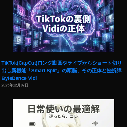
k
t
p
写
h
真
ot
コ
o
ン
s
テ
収
ス
入
ト
,
,
st
S
TikTok(CapCut)ロング動画やライブからショート切り
o
n
出し新機能「Smart Split」の頭脳、その正体と挫折譚
c
a
k
ByteDance Vidi
p
p
m
2025年12月07日
h
ar
ot
t(
o
ス
s
ナ
在
ッ
宅
プ