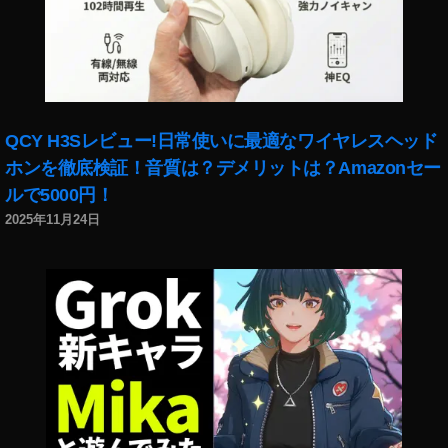
,
マ
st
ー
o
ト
c
)
,
k
S
p
N
h
S
,
QCY H3Sレビュー!日常使いに最適なワイヤレスヘッド
ot
S
ホンを徹底検証！音質は？デメリットは？Amazonセー
o
o
ルで5000円！
s
ci
2025年11月24日
報
al
酬
M
,
e
st
di
o
a
,
c
S
k
of
p
tn
h
e
ot
s
o
s
,