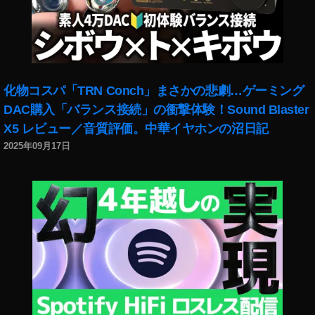
nl
V
at
ar
er
ia
n
bl
e
,
e
St
S
化物コスパ「TRN Conch」まさかの悲劇…ゲーミング
re
c
DAC購入「バランス接続」の衝撃体験！Sound Blaster
et
h
X5 レビュー／音質評価。中華イヤホンの沼日記
Li
är
2025年09月17日
g
fe
ht
nti
,
ef
st
e
,
re
W
et
a
p
c
h
h
ot
st
o
u
gr
m