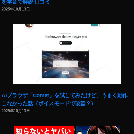
を本音で解説 口コミ
o
P
c
h
2025年10月13日
k
ot
p
o
h
gr
ot
a
o
p
s
h
売
er
れ
,
る
St
,
o
St
c
o
k
c
P
AIブラウザ「Comet」を試してみたけど、うまく動作
k
h
しなかった話（ボイスモードで改善？）
p
ot
2025年10月13日
h
o
ot
gr
o
a