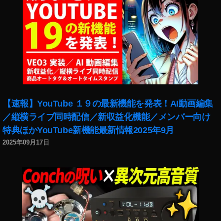
s
p
売
hy
上
,
,
St
st
o
o
c
c
k
k
p
p
h
h
ot
【速報】YouTube １９の最新機能を発表！AI動画編集
ot
o
／縦横ライブ同時配信／新収益化機能／メンバー向け
o
s
,
特典ほかYouTube新機能最新情報2025年9月
s
Ta
稼
g
,
2025年09月17日
げ
Ta
る
u
,
,
Tr
St
o
ra
pf
ß
e
e
n
,