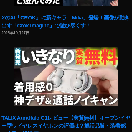
s
S
売
pr
XのAI「GROK」に新キャラ「Mika」登場！画像が動き
り
in
上
gti
出す「Grok Imagine」で遊び尽くす！
げ
m
2025年10月27日
,
e
,
st
St
o
o
c
c
k
k
p
i
h
m
ot
a
o
g
s
e
売
s
,
れ
St
た
o
TALIX AuraHalo G1レビュー【実質無料】オープンイヤ
,
c
ー型ワイヤレスイヤホンの評価は？通話品質・装着感
st
k