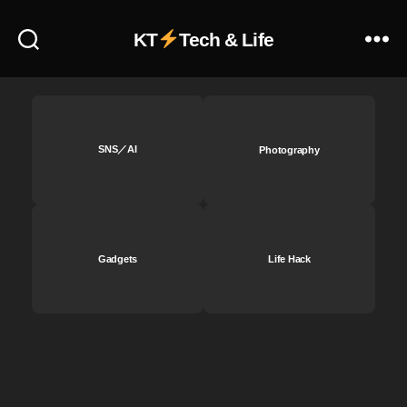
s
a
,
収
N
KT
Tech & Life
入
at
,
ur
st
e
,
o
N
c
er
k
v
SNS／AI
Photography
i
at
m
ur
a
,
g
N
e
er
Gadgets
Life Hack
s
v
在
at
宅
ur
,
a
st
d
o
ell
c
a
k
fo