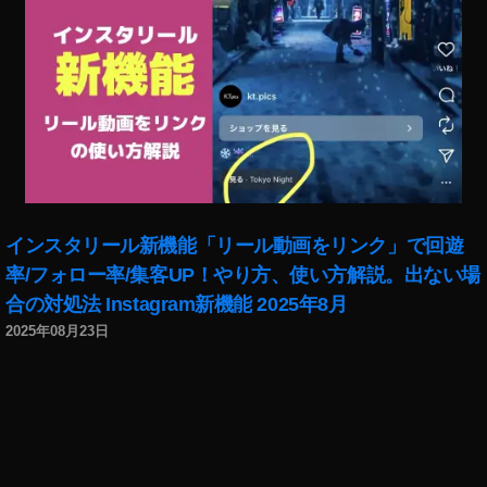
o
像
-
,
J
ク
a
ロ
p
ー
a
ズ
n
,
ア
To
ッ
k
プ
y
,
インスタリール新機能「リール動画をリンク」で回遊
o
ゲ
率/フォロー率/集客UP！やり方、使い方解説。出ない場
P
ッ
h
テ
合の対処法 Instagram新機能 2025年8月
ot
ィ
2025年08月23日
o
イ
gr
メ
a
ー
p
ジ
h
ズ
er
,