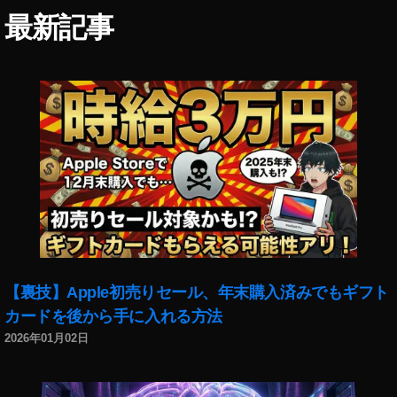
s
a
最新記事
副
p
収
m
入
ar
,
t
st
フ
o
ォ
c
ト
k
コ
p
ン
h
テ
ot
ス
o
ト
s
,
副
S
【裏技】Apple初売りセール、年末購入済みでもギフト
業
n
カードを後から手に入れる方法
,
a
2026年01月02日
st
p
o
m
c
ar