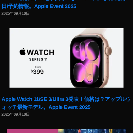
日/予約情報。Apple Event 2025
p
Z
o
er
2025年09月10日
di
br
tr
e
a
c
s
hli
p
c
or
h
to
k
,
eit
To
,
ki
や
o
,
わ
To
ら
k
か
Apple Watch 11/SE 3/Ultra 3発表！価格は？アップルウ
y
,
ォッチ最新モデル。Apple Event 2025
o
,
カ
2025年09月10日
To
ラ
k
ー
y
画