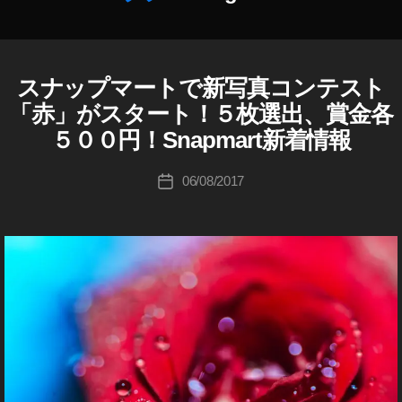
り
m
作
上
p
成
げ
eti
者
,
tio
:
スナップマートで新写真コンテスト
F
カ
st
n
,
K
O
テ
o
p
「赤」がスタート！５枚選出、賞金各
o
R
ゴ
c
h
P
u
５００円！Snapmart新着情報
リ
H
k
ot
ki
O
ー
i
o
c
投
T
06/08/2017
投
m
gr
O
hi
稿
稿
G
a
a
Ta
者
R
日
g
p
k
A
e
h
a
P
s
er
H
h
E
売
,
a
R
れ
P
s
S
た
h
hi
S
,
ot
N
st
o
A
P
o
gr
M