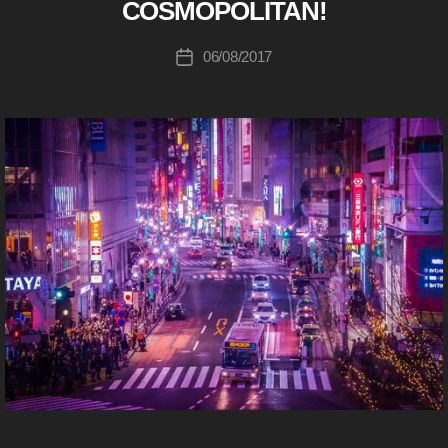
u
(
COSMOPOLITAN!
ー
s
a
,
ア
ki
売
Pr
イ
c
投
エ
06/08/2017
投
上
i
hi
稿
ム
稿
,
m
)
Ta
者
日
st
is
F
k
o
si
O
a
R
c
m
h
B
k
o
a
U
i
pi
Y
s
m
a
E
hi
R
a
n
S
g
o
,
G
e
R
E
s
e
T
T
稼
d
,
Y
げ
R
I
る
o
M
,
s
A
G
St
a
,
E
o
R
S