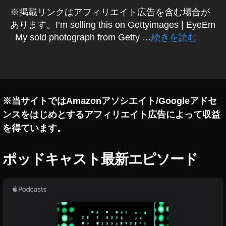
c
o
(
※掲載リンクはアフィリエイト広告を含む場合が
ゲ
k
s
ッ
あります。I’m selling this on Gettyimages | EyeEm
P
e
,
テ
My sold photograph from Getty …
続きを読む
h
R
ィ
ot
o
イ
メ
o
s
タ
ー
gr
e
グ
ジ
a
-
ズ
)
p
Fl
※当サイトではAmazonアソシエイト/Googleアドセ
M
h
o
Y
ンスをはじめとするアフィリエイト広告によって収益
er
w
S
,
er
を得ています。
T
St
,
A
T
o
R
S
ポッドキャスト最新エピソード
c
o
売
k
s
上
P
s
/
販
h
o
,
売
ot
R
履
o
ot
歴
gr
,