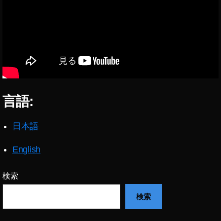
g
,
h
St
er
o
,
c
Si
k
n
p
gl
h
e
ot
Fl
o
o
言語:
s
w
s
er
ol
,
日本語
d
,
S
st
n
English
o
a
c
p
k
検索
m
p
ar
検索
h
t
,
ot
S
o
n