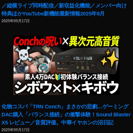
2
ラ
／縦横ライブ同時配信／新収益化機能／メンバー向け
3
,
ム
特典ほかYouTube新機能最新情報2025年9月
イ
最
2025年09月17日
ン
新
ス
情
タ
報
最
,
新
ツ
ア
イ
ッ
ッ
プ
タ
デ
ラ
ー
ー
ト
,
イ
化物コスパ「TRN Conch」まさかの悲劇…ゲーミング
ン
ス
DAC購入「バランス接続」の衝撃体験！Sound Blaster
タ
X5 レビュー／音質評価。中華イヤホンの沼日記
最
2025年09月17日
新