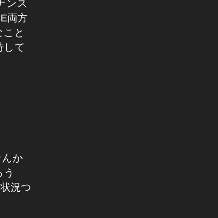
イナンス
CE両方
なこと
待して
なんか
ろう
ん状況つ