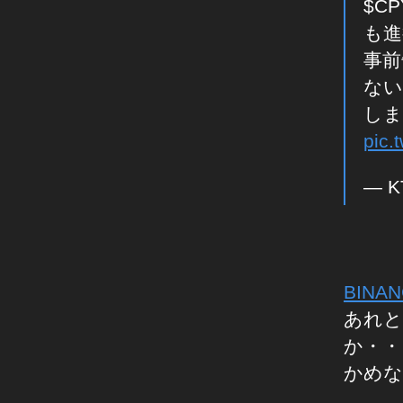
$C
P
も進
Y
事前
T
R
ない
A
し
C
pic.
K
仮
— K
想
通
貨
,
C
BINA
O
あれと
P
Y
か・・
T
かめな
R