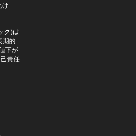
化け
ック)は
長期的
値下が
自己責任