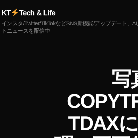
KT
Tech & Life
インスタ/Twitter/TikTokなどSNS新機能/アップデート、
トニュースを配信中
D
カ
写
I
テ
A
ゴ
R
リ
Y
COPY
ー
TDAX