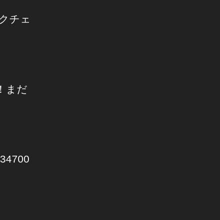
クチェ
！まだ
034700