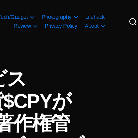
Tech/Gadget
Photography
Lifehack
Review
Privacy Policy
About
ビス
$CPYが
真著作権管