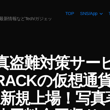
TOP
SNS/App
AI最新情報などTech/ガジェッ
真盗難対策サー
TRACKの仮想通貨
に新規上場！写
作
成