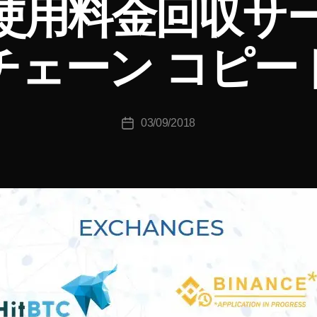
使用料金回収サ
者
:
K
チェーン コピー
o
u
ki
c
投
03/09/2018
hi
投
稿
T
稿
者
a
日
k
a
h
a
s
hi