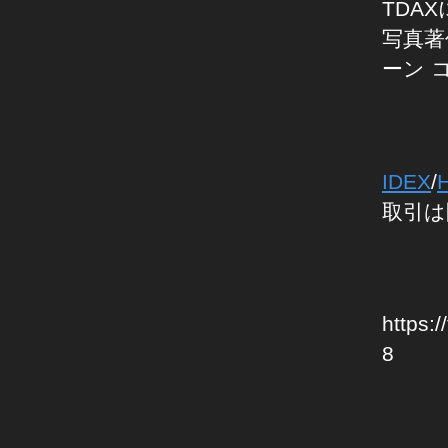
TDA
写真著
ーン 
IDEX
/
取引は
C
O
P
Y
https:
T
R
8
A
C
K
,
C