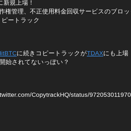
Xに新規上場！
作権管理、不正使用料金回収サービスのブロッ
コピートラック
HitBTC
に続きコピートラックが
TDAX
にも上場
開始されてないっぽい？
//twitter.com/CopytrackHQ/status/97205301197