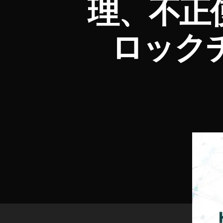
理、不正
ロック