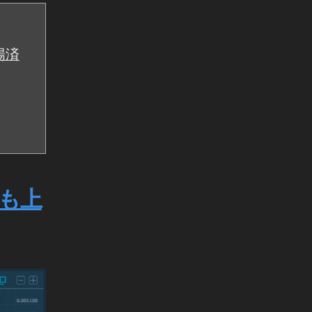
場済
にも上