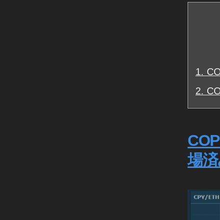
O
P
Y
T
R
A
1.
CO
C
2.
C
K
C
P
Y
,
CO
C
O
場済
P
Y
T
R
A