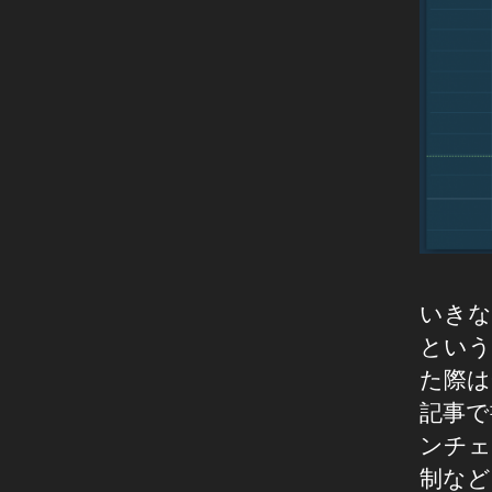
C
K
T
D
A
X
,
C
O
P
Y
T
R
いきな
A
という
C
K
た際は
ブ
記事で
ロ
ンチェ
ッ
制など
ク