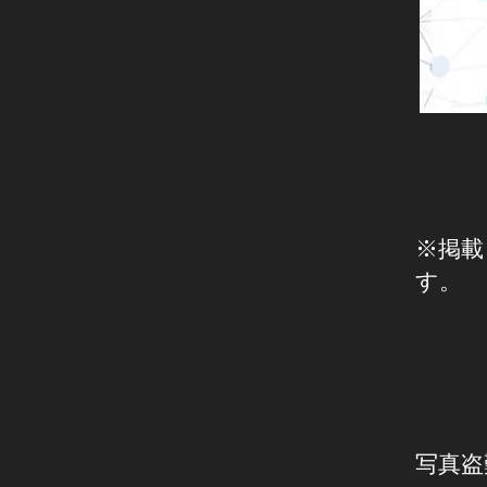
※掲載
す。
写真盗