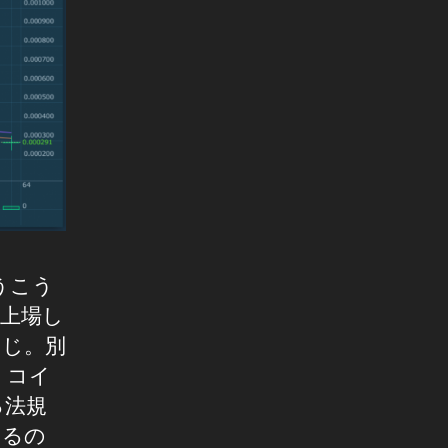
うこう
に上場し
同じ。別
、コイ
る法規
あるの