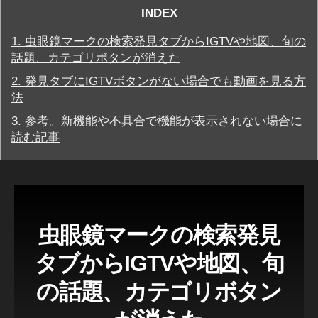
ム
INDEX
最
新
1.
虫眼鏡マークの検索発見タブからIGTVや地図、旬の
ニ
ュ
話題、カテゴリボタンが消えた
ー
2.
発見タブにIGTVボタンがない場合でも動画を見る方
ス
/
法
最
新
3.
参考。新機能や不具合で機能が表示されない場合に
情
読む記事
報
ニ
ュ
ー
ス
不
具
虫眼鏡マークの検索発見
合
/
タブからIGTVや地図、旬
障
害
情
の話題、カテゴリボタン
報