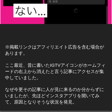
ラ
ム
)
W
E
B
/S
N
S
マ
※掲載リンクはアフィリエイト広告を含む場合が
ー
ケ
あります。
テ
ィ
ここ最近、昔に書いたIGTVアイコンがホームフィ
ン
グ
ードの右上から消えたと言う記事にアクセスが集
ア
中していました。
プ
リ
なぜ今更その記事に人が見に来るのか分からずに
イ
ン
いましたが、先ほどインスタアプリを開いてみ
ス
て、原因となりそうな状況を発見。
タ
グ
ラ