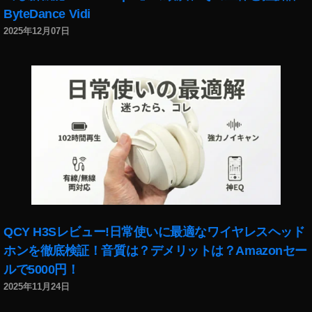
具
ByteDance Vidi
合
,
2025年12月07日
障
害
情
報
,
障
害
発
生
QCY H3Sレビュー!日常使いに最適なワイヤレスヘッド
ホンを徹底検証！音質は？デメリットは？Amazonセー
ルで5000円！
2025年11月24日