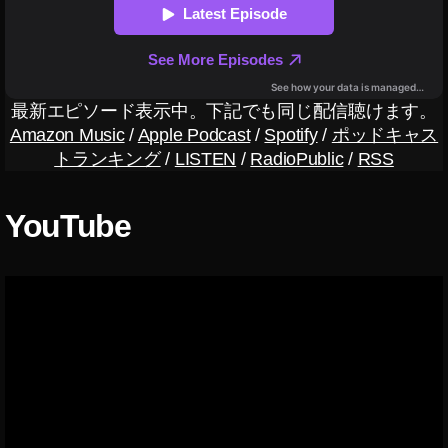
,
In
st
a
gr
最新エピソード表示中。下記でも同じ配信聴けます。
a
Amazon Music
/
Apple Podcast
/
Spotify
/
ポッドキャス
m
トランキング
/
LISTEN
/
RadioPublic
/
RSS
lat
e
st
YouTube
n
e
w
s
,
S
N
S
ニ
ュ
ー