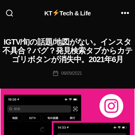
KT
Tech & Life
作
成
者
:
IGTV/旬の話題/地図がない。インスタ
I
カ
K
G
テ
不具合？バグ？発見検索タブからカテ
o
T
ゴ
V
u
ゴリボタンが消失中。2021年6月
リ
I
ki
ー
N
c
投
S
06/09/2021
投
hi
稿
T
稿
A
Ta
者
日
G
k
R
a
A
h
M
(
a
イ
s
ン
hi
ス
タ
グ