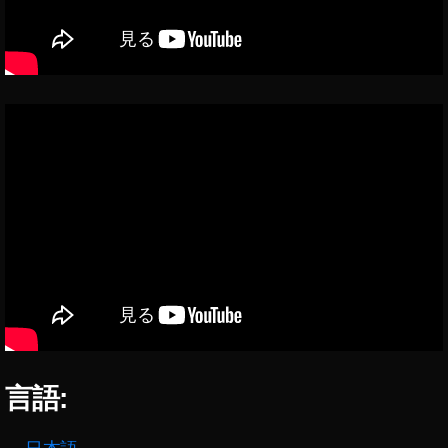
ス
速
報
,
S
N
S
最
新
ニ
ュ
ー
ス
,
S
N
S
最
言語:
新
情
報