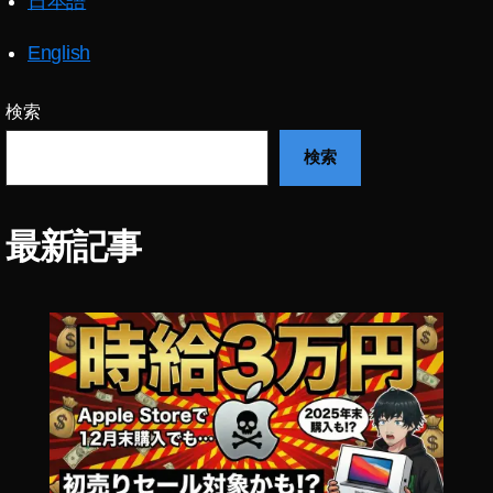
日本語
,
お
English
か
し
検索
い
今
検索
日
,
イ
最新記事
ン
ス
タ
ニ
ュ
ー
ス
速
報
,
イ