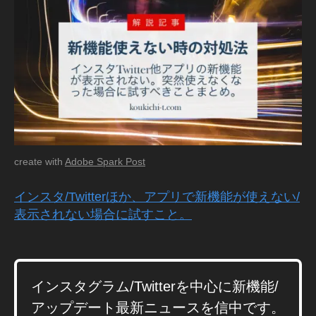
ン
グ
2
0
2
1
,
I
G
T
V
create with
Adobe Spark Post
新
機
インスタ/Twitterほか、アプリで新機能が使えない/
能
表示されない場合に試すこと。
,
I
G
T
V
インスタグラム/Twitterを中心に新機能/
新
アップデート最新ニュースを信中です。
機