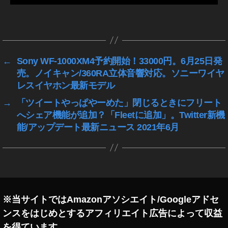
プ
デ
タ
ー
グ
ト
,
I
←
Sony WF-1000XM4予約開始！33000円。6月25日発
G
売。ノイキャン/360RA立体音響対応。ソニーワイヤ
T
レスイヤホン最新モデル
V
→
「ツイートやっぱやーめた」閉じるときにフリート
最
へシェア機能が追加？「Fleetに追加」。Twitter新機
新
情
能/アップデート最新ニュース 2021年6月
報
,
I
G
T
V
※当サイトではAmazonアソシエイト/Googleアドセ
最
ンスをはじめとするアフィリエイト広告によって収益
新
を得ています。
機