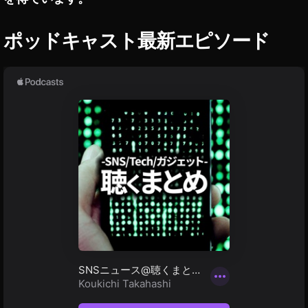
能
,
ポッドキャスト最新エピソード
I
G
T
V
最
新
機
能
2
0
2
1
,
I
G
T
V
運
用