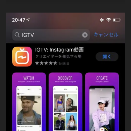
e
2
0
2
1
,
I
G
T
V
ア
ッ
プ
デ
ー
ト
,
I
G
T
V
ア