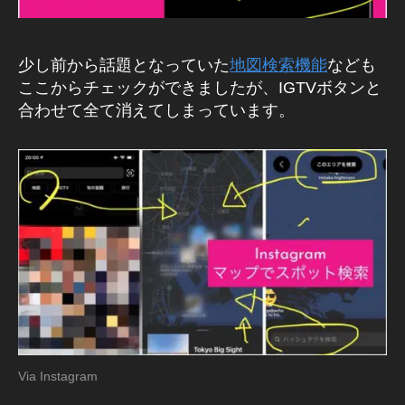
少し前から話題となっていた
地図検索機能
なども
ここからチェックができましたが、IGTVボタンと
合わせて全て消えてしまっています。
I
G
T
V
lat
e
st
Via Instagram
n