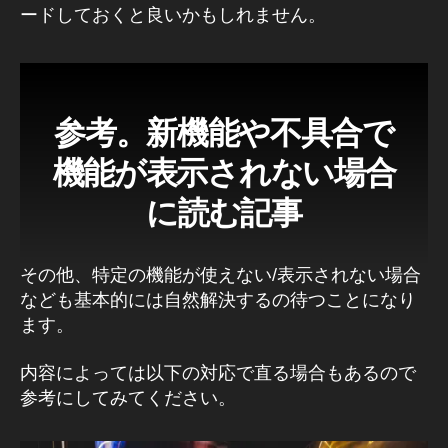
I
ードしておくと良いかもしれません。
G
T
V
マ
ー
参考。新機能や不具合で
ケ
テ
機能が表示されない場合
ィ
に読む記事
ン
グ
,
I
その他、特定の機能が使えない/表示されない場合
G
なども基本的には自然解決するの待つことになり
T
ます。
V
マ
内容によっては以下の対応で直る場合もあるので
ー
参考にしてみてください。
ケ
テ
ィ