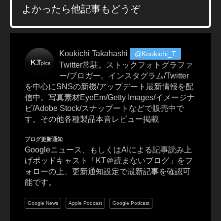
能
よかったら他記事もどうぞ
2
0
2
1
,
Koukichi Takahashi
@Koukichi_T
I
Twitter常駐。ストックフォトグラファ
G
ー/ブロガー。インスタグラム/Twitter
T
を中心にSNSの新機/アップデート最新情報を配
V
信中。写真素材EyeEm/Getty Images/イメージナ
日
ビ/Adobe Stock/スナップートなどで販売中で
本
す。その他各種製品本音レビュー掲載
,
I
ブログ更新通知
G
Googleニュース、もしくはAIによる記事読み上
T
げポッドキャスト「KT＠読まないブログ」をフ
V
ォローの上、更新通知設定で最新記事を確認可
最
能です。
新
ア
Google News
Apple Podcast
Google Podcast
ッ