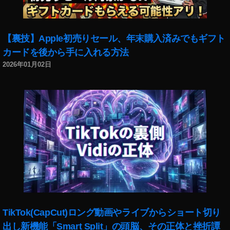
ン
ス
タ
【裏技】Apple初売りセール、年末購入済みでもギフト
最
新
カードを後から手に入れる方法
ニ
2026年01月02日
ュ
ー
ス
,
イ
ン
ス
タ
最
新
情
報
,
TikTok(CapCut)ロング動画やライブからショート切り
不
出し新機能「Smart Split」の頭脳、その正体と挫折譚