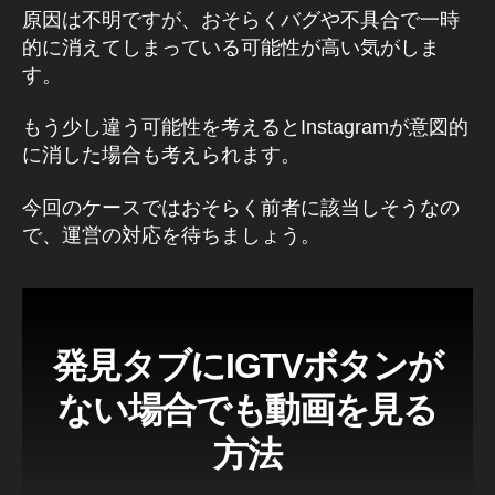
e
原因は不明ですが、おそらくバグや不具合で一時
w
的に消えてしまっている可能性が高い気がしま
s
,
す。
I
G
もう少し違う可能性を考えるとInstagramが意図的
T
に消した場合も考えられます。
V
u
p
今回のケースではおそらく前者に該当しそうなの
d
で、運営の対応を待ちましょう。
at
e
,
I
G
T
発見タブにIGTVボタンが
V
ない場合でも動画を見る
u
p
方法
d
at