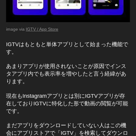
ッ
プ
デ
ー
image via
IGTV / App Store
ト
2
IGTVはもともと単体アプリとして始まった機能で
0
す。
2
1
,
I
あまりアプリが使用されないことが原因でインス
G
タアプリ内でも表示率を増やしたと言う経緯があ
T
ります。
V
ニ
現在もInstagramアプリとは別にIGTVアプリが存
ュ
在しておりIGTVに特化した形で動画の閲覧が可能
ー
です。
ス
速
まだアプリをダウンロードしていない人はこの機
報
,
会にアプリストアで「IGTV」を検索してダウンロ