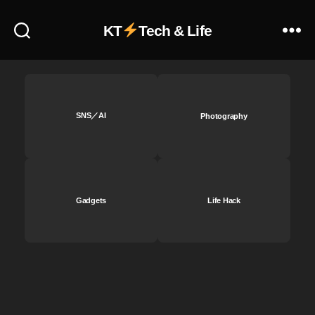
予
約
KT
Tech & Life
ビ
ッ
ク
カ
メ
ラ
SNS／AI
Photography
,
O
s
m
o
Gadgets
Life Hack
P
o
c
k
et
2
最
新