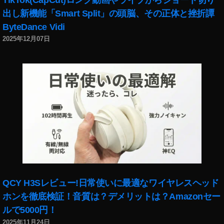
k
出し新機能「Smart Split」の頭脳、その正体と挫折譚
et
ByteDance Vidi
2
2025年12月07日
最
新
機
種
発
売
日
,
O
s
m
o
P
QCY H3Sレビュー!日常使いに最適なワイヤレスヘッド
o
ホンを徹底検証！音質は？デメリットは？Amazonセー
c
k
ルで5000円！
et
2025年11月24日