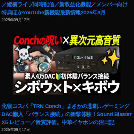
o
／縦横ライブ同時配信／新収益化機能／メンバー向け
P
特典ほかYouTube新機能最新情報2025年9月
o
2025年09月17日
c
k
et
2
販
売
価
格
,
O
s
m
o
化物コスパ「TRN Conch」まさかの悲劇…ゲーミング
P
DAC購入「バランス接続」の衝撃体験！Sound Blaster
o
c
X5 レビュー／音質評価。中華イヤホンの沼日記
k
2025年09月17日