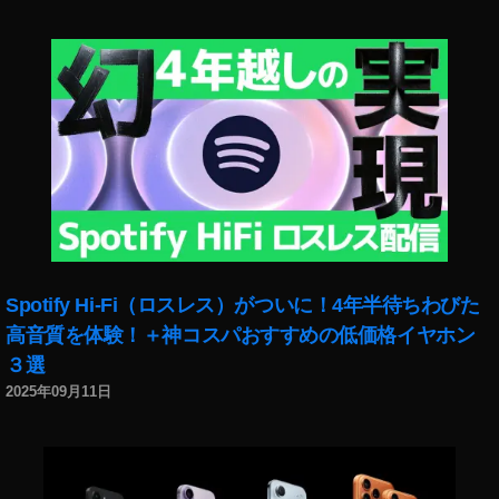
et
2
販
売
開
始
日
時
,
O
s
m
o
Spotify Hi-Fi（ロスレス）がついに！4年半待ちわびた
P
高音質を体験！＋神コスパおすすめの低価格イヤホン
o
３選
c
k
2025年09月11日
et
2
0
2