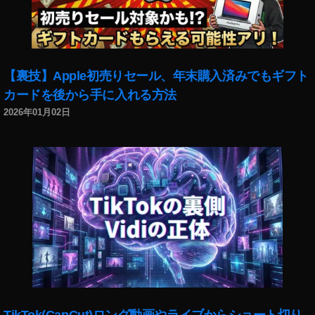
o
P
o
c
k
【裏技】Apple初売りセール、年末購入済みでもギフト
et
カードを後から手に入れる方法
2
最
2026年01月02日
新
機
種
比
較
,
O
s
m
o
P
o
c
TikTok(CapCut)ロング動画やライブからショート切り