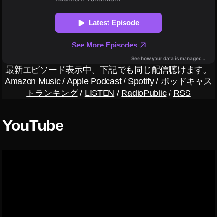
,
O
s
m
o
P
o
最新エピソード表示中。下記でも同じ配信聴けます。
c
Amazon Music
/
Apple Podcast
/
Spotify
/
ポッドキャス
k
トランキング
/
LISTEN
/
RadioPublic
/
RSS
et
2
最
YouTube
新
機
種
日
本
,
O
s
m