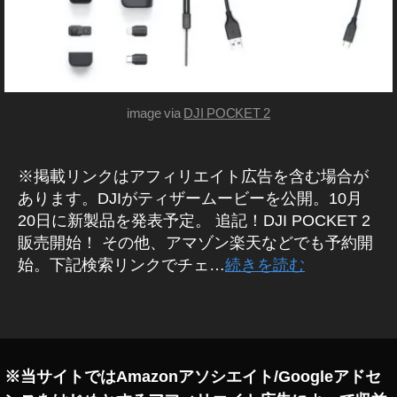
種
ン
予
ズ
約
ガ
開
ジ
ェ
始
ッ
日
ト
image via
DJI POCKET 2
時
新
,
製
O
品
・
※掲載リンクはアフィリエイト広告を含む場合が
s
商
m
あります。DJIがティザームービーを公開。10月
品
o
20日に新製品を発表予定。 追記！DJI POCKET 2
レ
P
ビ
販売開始！ その他、アマゾン楽天などでも予約開
ュ
o
始。下記検索リンクでチェ…
続きを読む
ー
c
/
k
ア
タ
ン
et
グ
バ
2
サ
最
ダ
ー
新
※当サイトではAmazonアソシエイト/Googleアドセ
機