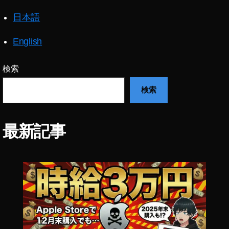
m
日本語
o
P
o
English
c
k
検索
et
2
検索
最
新
機
最新記事
種
最
新
情
報
,
O
s
m