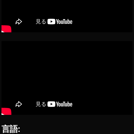
o
P
o
c
k
et
2
最
新
機
種
最
新
ニ
ュ
ー
ス
,
O
言語:
s