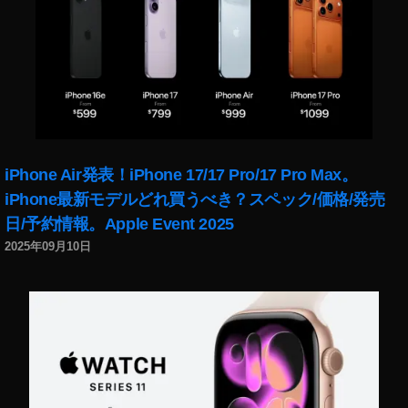
0
,
O
s
m
o
P
o
c
iPhone Air発表！iPhone 17/17 Pro/17 Pro Max。
k
et
iPhone最新モデルどれ買うべき？スペック/価格/発売
2
日/予約情報。Apple Event 2025
0
2025年09月10日
2
0
い
つ
か
ら
？
,