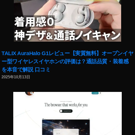
最
新
機
種
販
売
開
始
TALIX AuraHalo G1レビュー【実質無料】オープンイヤ
日
時
ー型ワイヤレスイヤホンの評価は？通話品質・装着感
,
を本音で解説 口コミ
O
2025年10月13日
s
m
o
P
o
c
k
et
2