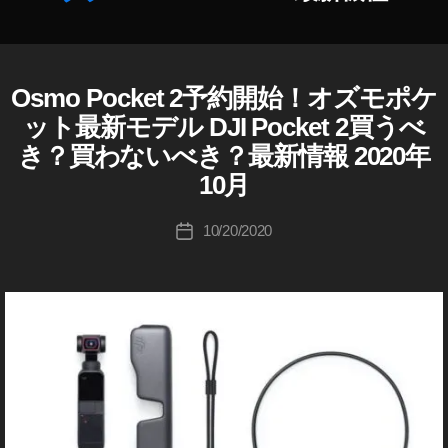
種
予
作
約
成
開
者
Osmo Pocket 2予約開始！オズモポケ
D
カ
始
J
:
テ
日
ット最新モデル DJI Pocket 2買うべ
I
K
ゴ
,
き？買わないべき？最新情報 2020年
D
o
リ
O
J
u
10月
ー
I
s
ki
O
m
S
c
投
o
10/20/2020
投
M
hi
稿
P
O
稿
Ta
者
P
o
日
O
k
c
C
a
k
K
h
E
et
a
T
2
s
カ
最
メ
hi
新
ラ
機
/
レ