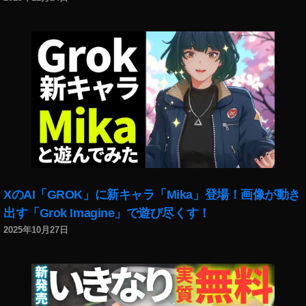
2
最
新
機
種
販
売
価
格
,
O
s
m
XのAI「GROK」に新キャラ「Mika」登場！画像が動き
o
出す「Grok Imagine」で遊び尽くす！
P
2025年10月27日
o
c
k
et
2