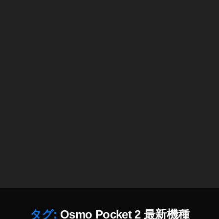
機
種
予
約
情
報
,
O
s
m
o
P
o
c
k
et
2
最
新
タグ:
Osmo Pocket 2 最新機種
機