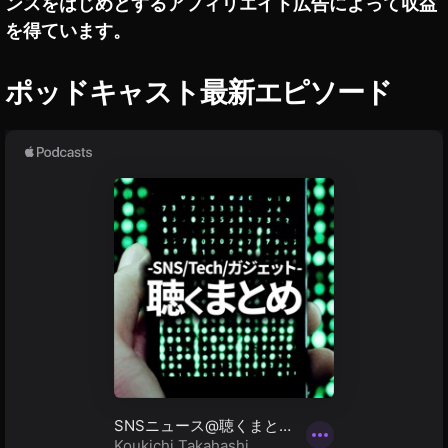
ンスをはじめとするアフィリエイト広告によって収益
種
を得ています。
価
格
,
ポッドキャスト最新エピソード
O
s
m
o
P
o
c
k
et
2
最
新
機
種
値
段