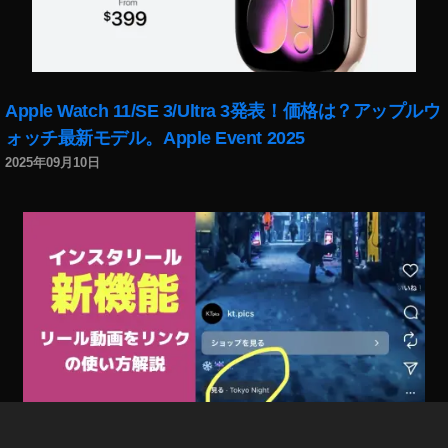
O
s
m
o
P
Apple Watch 11/SE 3/Ultra 3発表！価格は？アップルウ
o
ォッチ最新モデル。Apple Event 2025
c
k
2025年09月10日
et
2
0
2
0
い
つ
？
,
O
s
m
o