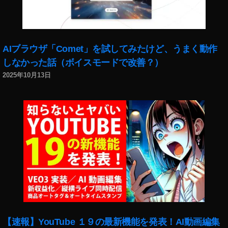
比
較
,
O
AIブラウザ「Comet」を試してみたけど、うまく動作
s
しなかった話（ボイスモードで改善？）
m
o
2025年10月13日
P
o
c
k
et
2
発
売
日
,
O
s
【速報】YouTube １９の最新機能を発表！AI動画編集
m