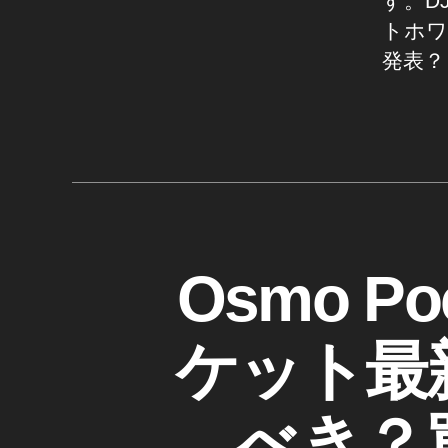
す。DJ
ck
T
et
トホワ
2
2
発表？
サ
最
ン
新
セ
タ
機
ッ
グ
種
ト
予
ホ
約
ワ
情
イ
報
ト
,
D
カ
Osmo P
予
O
J
テ
I
約
s
ゴ
開
D
m
リ
ケット最新モ
JI
始
ー
o
O
,
P
S
D
M
o
べき？
O
JI
ck
P