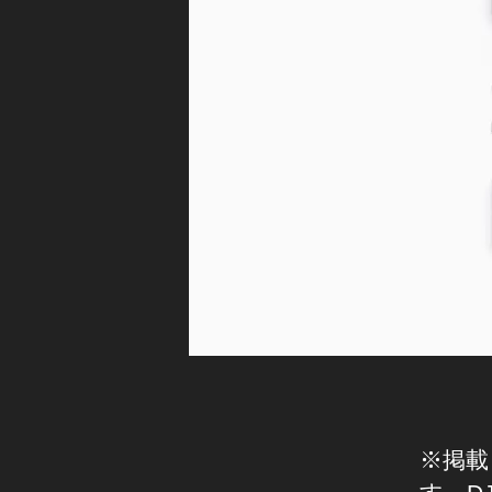
サ
新
ン
機
セ
種
ッ
予
ト
約
ホ
ビ
ワ
ッ
イ
ク
ト
カ
予
メ
約
ラ
,
,
D
O
JI
s
P
m
O
o
C
P
※掲載
K
o
E