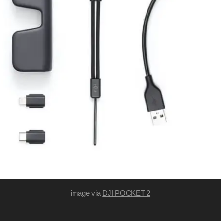
image via
DJI POCKET 2