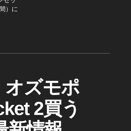
サンセッ
時間）に
開始！オズモポ
ket 2買う
最新情報