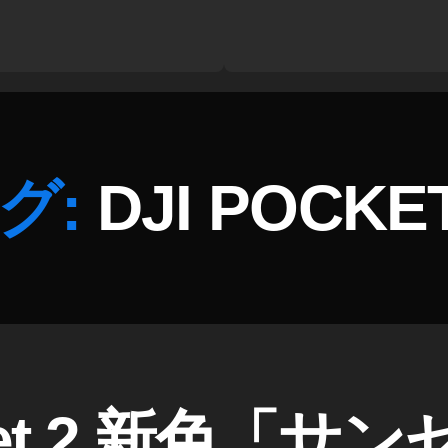
グ:
DJI POCKET
作
成
cket 2 新色「
者
: