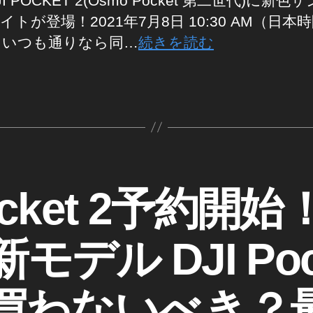
I POCKET 2(Osmo Pocket 第二世代)に新色
イトが登場！2021年7月8日 10:30 AM（日本
 いつも通りなら同…
続きを読む
ocket 2予約
デル DJI Poc
作
成
買わないべき？
者