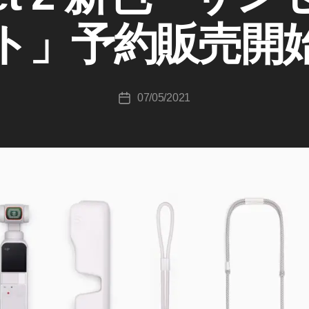
K
ト」予約販売開
o
u
ki
c
投
07/05/2021
hi
投
稿
T
稿
者
a
日
k
a
h
a
s
hi