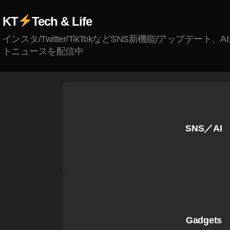
P
最
O
KT
Tech & Life
新
C
機
インスタ/Twitter/TikTokなどSNS新機能/アップデート、
K
種
トニュースを配信中
E
レ
T
ビ
2
,
ュ
D
ー
JI
,
P
O
SNS／AI
O
s
C
m
K
o
E
P
T
o
2
ck
サ
et
ン
2
Gadgets
セ