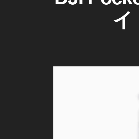
I
セ
ゴ
種
ッ
D
リ
予
イ
J
ト
ー
約
I
ホ
A
P
ワ
O
m
C
イ
a
K
ト
z
E
い
T
o
2
つ
n
,
,
カ
O
メ
D
s
ラ
JI
m
/
P
レ
o
ン
O
P
ズ
C
o
ニ
K
ck
ュ
E
et
ー
T
ス
2
2
最