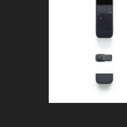
D
レ
et
ビ
JI
2
ュ
P
最
ー
O
/
新
ア
C
機
ン
K
種
バ
E
サ
予
ダ
T
約
ー
2
開
サ
始
ン
日
セ
時
ッ
,
ト
O
ホ
s
ワ
m
イ
o
ト
P
最