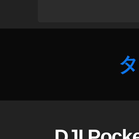
最
ッ
新
ト
機
ホ
種
ワ
予
イ
約
ト
,
,
O
タ
D
s
JI
m
P
o
O
P
C
o
K
ck
E
et
T
2
2
最
サ
新
D
カ
DJI Po
ン
J
機
テ