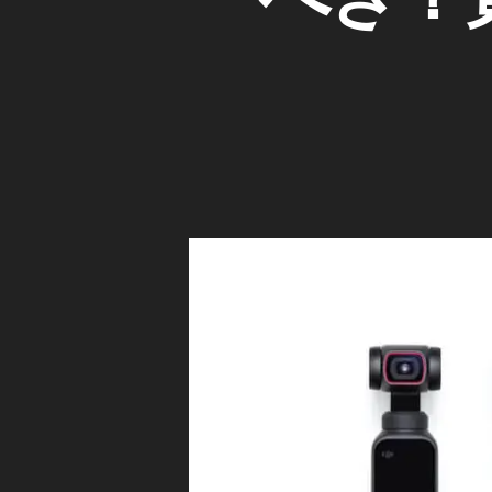
P
et
O
O
C
2
K
C
最
E
K
新
T
E
機
カ
T
種
メ
2
ラ
予
/
サ
約
レ
ン
開
ン
セ
ズ
始
ッ
日
ガ
ト
ジ
,
ェ
ホ
O
ッ
ワ
s
ト
イ
m
新
ト
o
製
価
品
P
・
格
o
商
,
ck
品