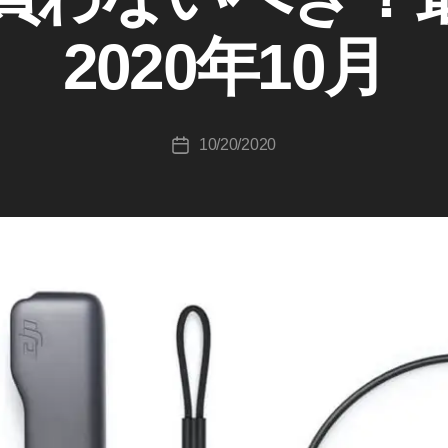
:
K
2020年10月
o
u
ki
c
投
10/20/2020
hi
投
稿
T
稿
者
a
日
k
a
h
a
s
hi