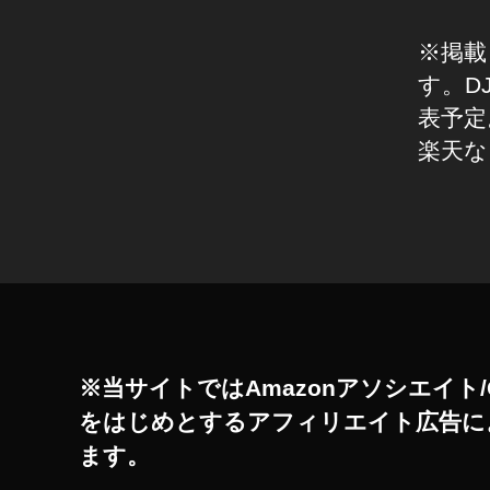
o
安
ck
値
※掲載
et
,
2
す。D
D
最
表予定
JI
新
楽天な
P
機
O
種
C
価
タ
K
格
グ
E
,
T
O
2
s
サ
m
ン
o
※当サイトではAmazonアソシエイト/
セ
P
ッ
をはじめとするアフィリエイト広告に
o
ト
ck
ます。
ホ
et