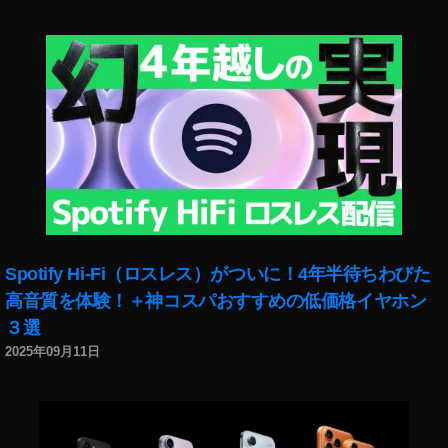
et
2
販
売
開
始
日
時
,
O
s
m
o
Spotify Hi-Fi（ロスレス）がついに！4年半待ちわびた
P
高音質を体験！＋神コスパおすすめの低価格イヤホン
o
３選
c
k
2025年09月11日
et
2
0
2