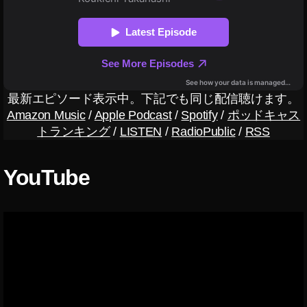
,
O
s
m
o
P
o
最新エピソード表示中。下記でも同じ配信聴けます。
c
Amazon Music
/
Apple Podcast
/
Spotify
/
ポッドキャス
k
トランキング
/
LISTEN
/
RadioPublic
/
RSS
et
2
最
YouTube
新
機
種
日
本
,
O
s
m