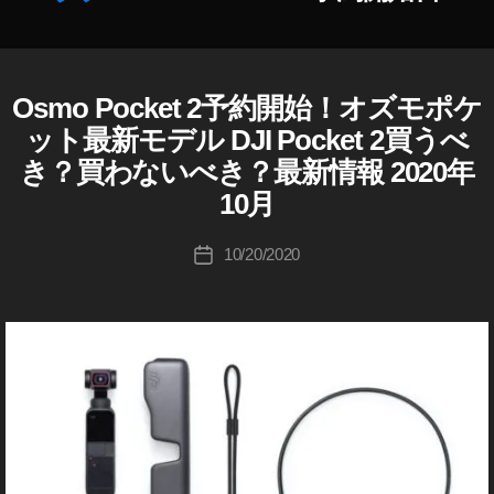
種
予
作
約
成
開
者
Osmo Pocket 2予約開始！オズモポケ
D
カ
始
J
:
テ
日
ット最新モデル DJI Pocket 2買うべ
I
K
ゴ
,
き？買わないべき？最新情報 2020年
D
o
リ
O
J
u
10月
ー
I
s
ki
O
m
S
c
投
o
10/20/2020
投
M
hi
稿
P
O
稿
Ta
者
P
o
日
O
k
c
C
a
k
K
h
E
et
a
T
2
s
カ
最
メ
hi
新
ラ
機
/
レ