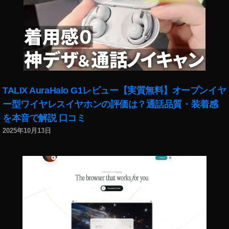
最
新
機
種
販
売
開
始
TALIX AuraHalo G1レビュー【実質無料】オープンイヤ
日
時
ー型ワイヤレスイヤホンの評価は？通話品質・装着感
,
を本音で解説 口コミ
O
2025年10月13日
s
m
o
P
o
c
k
et
2