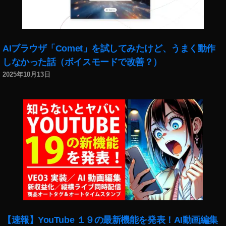
比
較
,
O
AIブラウザ「Comet」を試してみたけど、うまく動作
s
しなかった話（ボイスモードで改善？）
m
o
2025年10月13日
P
o
c
k
et
2
発
売
日
,
O
s
【速報】YouTube １９の最新機能を発表！AI動画編集
m