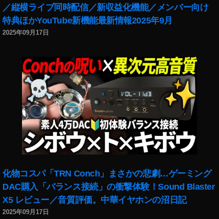
o
／縦横ライブ同時配信／新収益化機能／メンバー向け
P
特典ほかYouTube新機能最新情報2025年9月
o
2025年09月17日
c
k
et
2
販
売
価
格
,
O
s
m
o
化物コスパ「TRN Conch」まさかの悲劇…ゲーミング
P
DAC購入「バランス接続」の衝撃体験！Sound Blaster
o
c
X5 レビュー／音質評価。中華イヤホンの沼日記
k
2025年09月17日