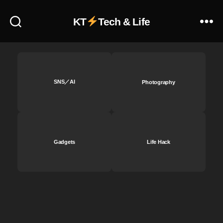
予
約
KT
Tech & Life
ビ
ッ
ク
カ
メ
ラ
SNS／AI
Photography
,
O
s
m
o
Gadgets
Life Hack
P
o
c
k
et
2
最
新