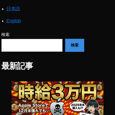
m
日本語
o
P
o
English
c
k
検索
et
2
検索
最
新
機
最新記事
種
最
新
情
報
,
O
s
m