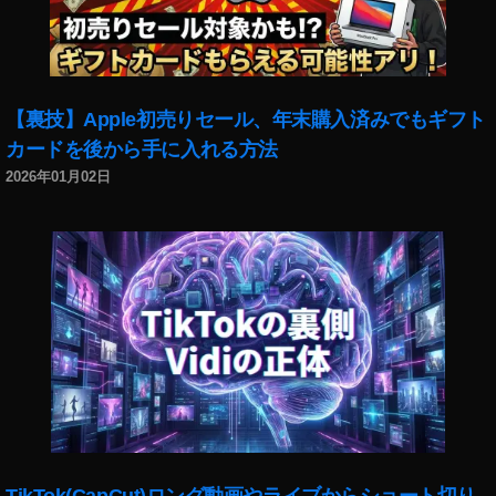
o
P
o
c
k
【裏技】Apple初売りセール、年末購入済みでもギフト
et
カードを後から手に入れる方法
2
最
2026年01月02日
新
機
種
比
較
,
O
s
m
o
P
o
c
TikTok(CapCut)ロング動画やライブからショート切り