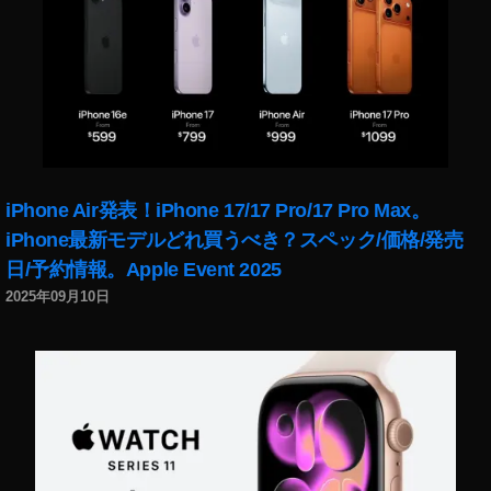
0
,
O
s
m
o
P
o
c
iPhone Air発表！iPhone 17/17 Pro/17 Pro Max。
k
et
iPhone最新モデルどれ買うべき？スペック/価格/発売
2
日/予約情報。Apple Event 2025
0
2025年09月10日
2
0
い
つ
か
ら
？
,