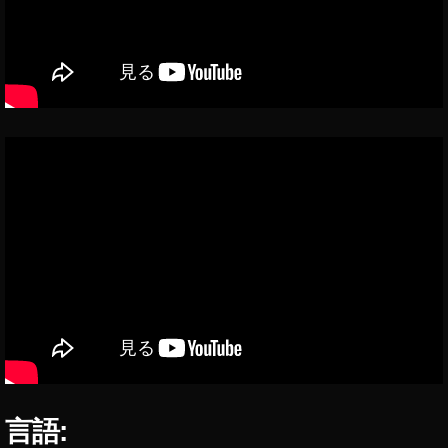
o
P
o
c
k
et
2
最
新
機
種
最
新
ニ
ュ
ー
ス
,
O
言語:
s