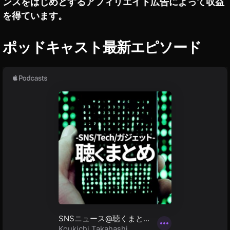
ンスをはじめとするアフィリエイト広告によって収益
種
を得ています。
価
格
,
ポッドキャスト最新エピソード
O
s
m
o
P
o
c
k
et
2
最
新
機
種
値
段