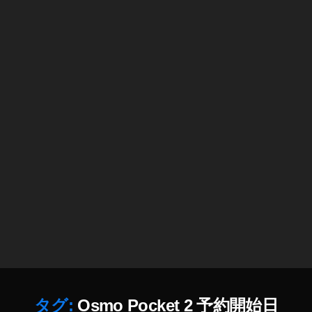
機
種
予
約
情
報
,
O
s
m
o
P
o
c
k
et
2
最
新
タグ:
Osmo Pocket 2 予約開始日
機