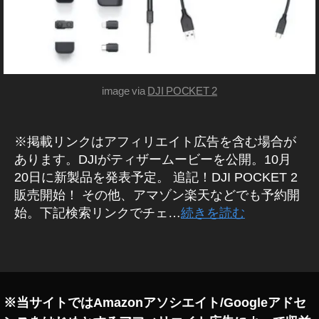
種
ン
予
ズ
約
ガ
開
ジ
ェ
始
ッ
日
ト
image via
DJI POCKET 2
時
新
,
製
O
品
・
※掲載リンクはアフィリエイト広告を含む場合が
s
商
m
あります。DJIがティザームービーを公開。10月
品
o
20日に新製品を発表予定。 追記！DJI POCKET 2
レ
P
ビ
販売開始！ その他、アマゾン楽天などでも予約開
ュ
o
始。下記検索リンクでチェ…
続きを読む
ー
c
/
k
ア
タ
ン
et
グ
バ
2
サ
最
ダ
ー
新
※当サイトではAmazonアソシエイト/Googleアドセ
機