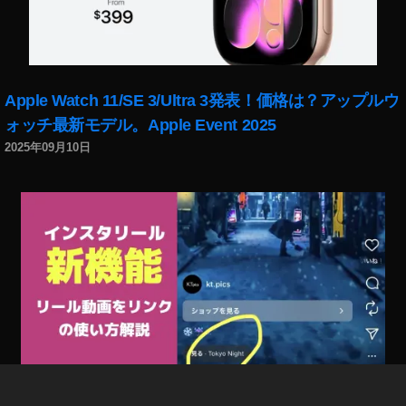
O
s
m
o
P
Apple Watch 11/SE 3/Ultra 3発表！価格は？アップルウ
o
ォッチ最新モデル。Apple Event 2025
c
k
2025年09月10日
et
2
0
2
0
い
つ
？
,
O
s
m
o