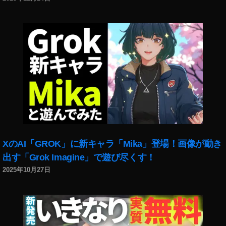
2
最
新
機
種
販
売
価
格
,
O
s
m
XのAI「GROK」に新キャラ「Mika」登場！画像が動き
o
出す「Grok Imagine」で遊び尽くす！
P
2025年10月27日
o
c
k
et
2