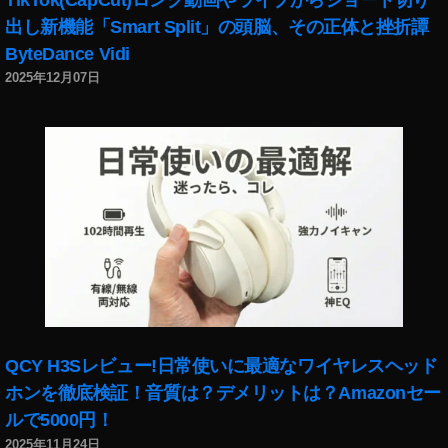
k
出し新機能「Smart Split」の頭脳、その正体と挫折譚
et
ByteDance Vidi
2
2025年12月07日
最
新
機
種
発
売
日
,
O
s
m
o
P
QCY H3Sレビュー!日常使いに最適なワイヤレスヘッド
o
ホンを徹底検証！音質は？デメリットは？Amazonセー
c
k
ルで5000円！
et
2025年11月24日