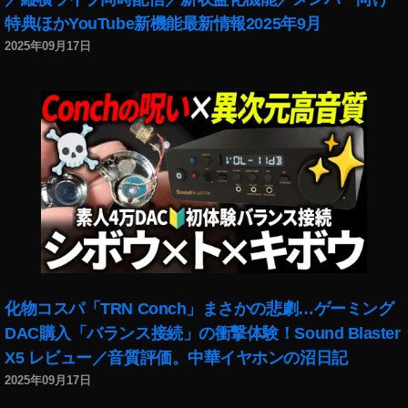
c
,
最
特典ほかYouTube新機能最新情報2025年9月
P
新
2025年09月17日
h
ア
ot
ッ
o
プ
gr
デ
a
ー
p
ト
h
,
er
O
To
s
k
m
y
o
o
,
P
P
o
化物コスパ「TRN Conch」まさかの悲劇…ゲーミング
h
c
DAC購入「バランス接続」の衝撃体験！Sound Blaster
ot
k
o
X5 レビュー／音質評価。中華イヤホンの沼日記
et
gr
最
2025年09月17日
a
新