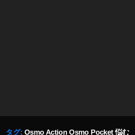
O
ク
N
セ
安
サ
い
リ
,
ー
O
,
S
O
M
S
O
M
A
O
C
A
TI
C
O
TI
N
O
実
N
機
キ
レ
タ
ビ
ム
ュ
ラ
ー
タグ:
Osmo Action Osmo Pocket 悩む
,
,