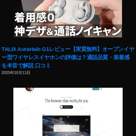
,
使
O
用
S
感
M
,
O
O
A
s
C
m
TALIX AuraHalo G1レビュー【実質無料】オープンイヤ
TI
o
O
ー型ワイヤレスイヤホンの評価は？通話品質・装着感
P
N
o
を本音で解説 口コミ
販
c
2025年10月13日
売
k
開
et
始
実
,
写
O
レ
S
ビ
M
ュ
O
ー
A
,