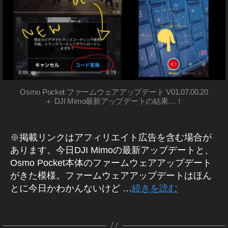
TI
hi
O
O
O
N
N
N
楽
D
ビ
J
天
I
ッ
,
O
ク
O
S
カ
S
M
メ
O
M
P
ラ
Osmo Pocket ファームウェアアップデート V01.07.00.20
O
O
＋ DJI Mimo最新アップデートの結果…！
,
A
C
O
K
C
E
S
TI
T
M
※掲載リンクはアフィリエイト広告を含む場合が
O
カ
O
N
あります。今日DJI Mimoの最新アップデートと、
メ
A
注
ラ
Osmo Pocket本体のファームウェアアップデート
C
/
文
がきた模様。ファームウェアアップデートはほん
レ
TI
,
ン
とに今日かわかんないけど …
続きを読む
O
O
ズ
N
S
新
タ
ポ
M
製
グ
イ
品
作
O