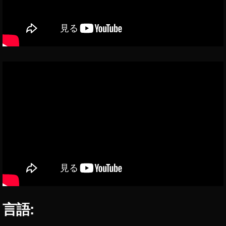
格
o
,
c
O
k
s
et
m
ア
o
ッ
A
プ
cti
デ
o
ー
n
ト
動
,
画
O
,
s
O
m
s
o
m
P
o
o
A
c
cti
k
言語:
o
et
n