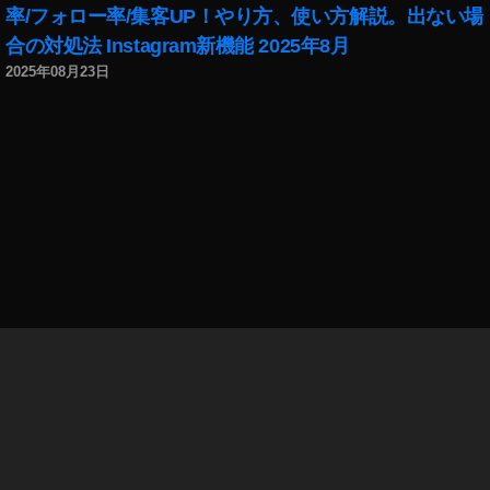
モ
er
率/フォロー率/集客UP！やり方、使い方解説。出ない場
ア
,
合の対処法 Instagram新機能 2025年8月
ク
P
2025年08月23日
シ
h
ョ
ot
ン
o
,
gr
オ
a
ズ
p
モ
h
ア
er
ク
To
シ
k
ョ
y
ン
o
,
A
P
m
h
a
ot
z
o
o
gr
n
,