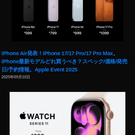
o
o
c
gr
k
a
et‬
p
ア
h
プ
er
デ
,
,
iPhone Air発表！iPhone 17/17 Pro/17 Pro Max。
To
O
k
iPhone最新モデルどれ買うべき？スペック/価格/発売
s
y
m
日/予約情報。Apple Event 2025
o
o
2025年09月10日
P
P
h
o
ot
c
o
k
gr
et‬
a
最
p
新
h
フ
er
ァ