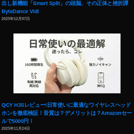
N
プ
出し新機能「Smart Split」の頭脳、その正体と挫折譚
最
デ
ByteDance Vidi
安
ー
2025年12月07日
値
ト
,
,
O
O
S
s
M
m
O
o
A
P
C
o
TI
c
O
k
N
et
楽
レ
天
ビ
QCY H3Sレビュー!日常使いに最適なワイヤレスヘッド
,
ュ
ホンを徹底検証！音質は？デメリットは？Amazonセー
O
ー
S
ルで5000円！
,
M
O
2025年11月24日
O