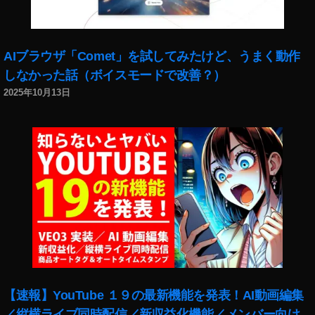
C
O
TI
s
O
m
N
o
AIブラウザ「Comet」を試してみたけど、うまく動作
送
P
しなかった話（ボイスモードで改善？）
料
o
無
2025年10月13日
c
料
k
,
et
O
感
s
想
m
,
o
O
P
s
o
m
c
o
k
P
et
o
S
c
【速報】YouTube １９の最新機能を発表！AI動画編集
p
k
e
／縦横ライブ同時配信／新収益化機能／メンバー向け
et