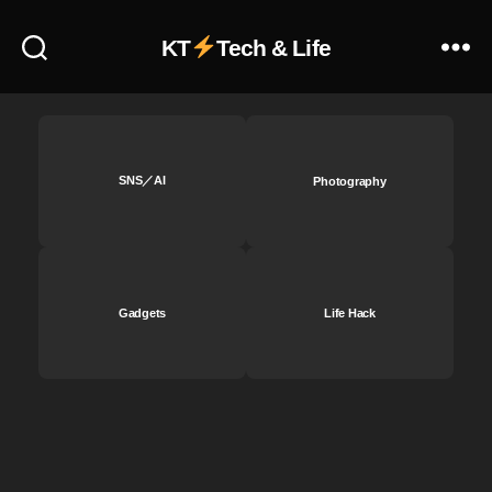
Y
,
a
O
KT
Tech & Life
h
s
o
m
o!
o
シ
A
ョ
cti
ッ
o
SNS／AI
Photography
ピ
n
ン
同
グ
梱
,
物
O
,
Gadgets
Life Hack
s
O
m
S
o
M
A
O
cti
A
o
C
n
TI
ア