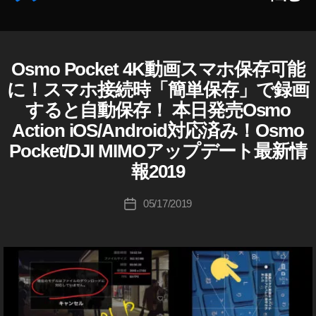
O
O
S
S
M
M
O
O
Osmo Pocket 4K動画スマホ保存可能
D
カ
A
作
A
J
テ
C
に！スマホ接続時「簡単保存」で録画
成
C
I
ゴ
TI
者
TI
すると自動保存！ 本日発売Osmo
D
リ
O
J
:
O
Action iOS/Android対応済み！Osmo
ー
I
N
K
N
M
ス
Pocket/DJI MIMOアップデート最新情
o
最
I
ペ
u
安
M
報2019
ッ
O
ki
値
ク
D
c
,
投
05/17/2019
投
J
,
hi
O
稿
I
稿
O
Ta
S
者
O
日
S
S
k
M
M
M
a
O
O
O
h
A
A
A
a
C
C
C
T
s
TI
I