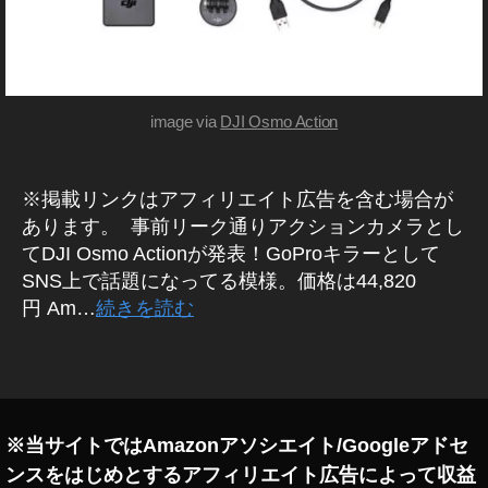
O
開
A
始
C
,
TI
O
O
S
image via
DJI Osmo Action
N
M
レ
O
ビ
A
※掲載リンクはアフィリエイト広告を含む場合が
ュ
C
ー
あります。 事前リーク通りアクションカメラとし
TI
動
てDJI Osmo Actionが発表！GoProキラーとして
O
画
N
SNS上で話題になってる模様。価格は44,820
,
送
円 Am…
続きを読む
O
料
S
無
タ
M
料
グ
O
,
A
O
C
※当サイトではAmazonアソシエイト/Googleアドセ
s
TI
m
ンスをはじめとするアフィリエイト広告によって収益
O