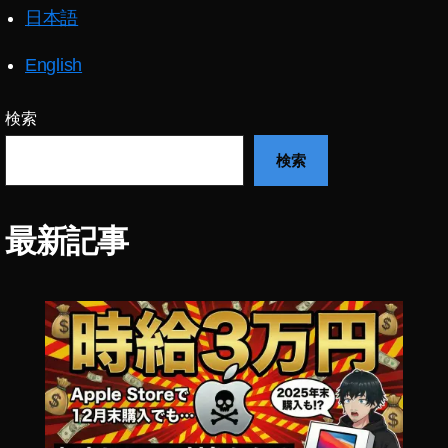
ス
日本語
同
マ
梱
ホ
物
English
保
,
存
O
,
検索
S
O
M
s
検索
O
m
A
o
C
P
最新記事
TI
o
O
c
N
k
安
et
い
ハ
,
イ
O
パ
S
ー
M
ラ
O
プ