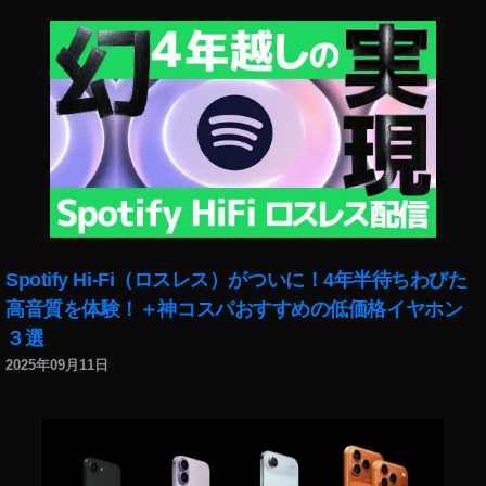
p
情
h
報
er
,
To
O
k
s
y
m
o,
o
J
P
a
o
p
c
a
k
n
,
et
Spotify Hi-Fi（ロスレス）がついに！4年半待ちわびた
S
評
高音質を体験！＋神コスパおすすめの低価格イヤホン
hi
判
３選
b
,
u
2025年09月11日
O
y
s
a
m
P
o
h
P
ot