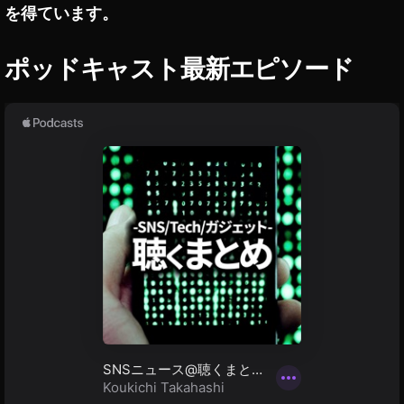
o
を得ています。
N
P
予
o
約
ポッドキャスト最新エピソード
c
,
k
O
et
S
,
M
O
O
s
A
m
C
o
TI
P
O
o
N
c
予
k
約
et
開
4
始
K
,
動
O
画
S
保