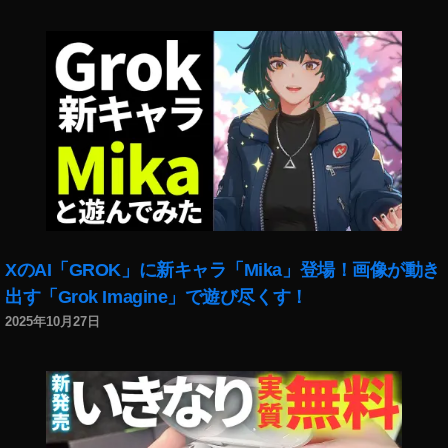
s
A
m
C
o
TI
P
O
o
N
c
注
k
文
et
,
体
O
験
S
談
M
,
O
O
XのAI「GROK」に新キャラ「Mika」登場！画像が動き
A
s
出す「Grok Imagine」で遊び尽くす！
C
m
2025年10月27日
TI
o
O
P
N
o
発
c
売
k
日
et