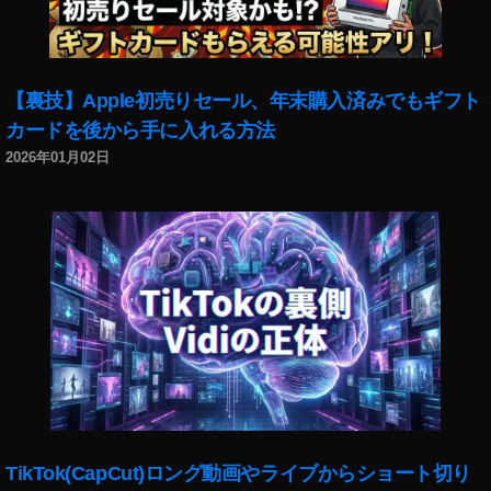
A
ス
C
,
TI
O
O
s
【裏技】Apple初売りセール、年末購入済みでもギフト
N
m
カードを後から手に入れる方法
実
o
機
2026年01月02日
P
レ
o
ビ
c
ュ
k
ー
et
,
フ
O
ァ
S
ー
M
ム
O
ウ
A
ェ
C
ア
TI
ア
O
TikTok(CapCut)ロング動画やライブからショート切り
ッ