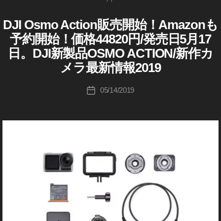
・
ン
成
A
商
ト
者
C
DJI Osmo Action販売開始！Amazonも
D
カ
品
,
J
レ
:
TI
テ
予約開始！価格44820円/発売日5月17
I
ビ
O
K
O
ゴ
ュ
日。DJI新製品OSMO ACTION/新作カ
D
S
o
N
リ
ー
J
M
u
/
発
メラ最新情報2019
ー
I
ア
O
ki
売
O
ン
A
S
c
投
日
バ
05/14/2019
投
M
C
hi
稿
,
サ
O
稿
TI
ダ
Ta
者
O
A
日
ー
O
C
k
S
T
N
a
M
I
レ
h
O
O
ビ
a
N
A
ュ
s
C
ー
hi
TI
,
O
O
N
S
販
M
売