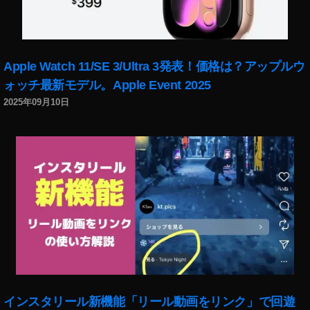
,
ー
To
ム
k
ウ
y
ェ
Apple Watch 11/SE 3/Ultra 3発表！価格は？アップルウ
o
ア
ォッチ最新モデル。Apple Event 2025
To
ア
k
2025年09月10日
ッ
y
プ
o
デ
Ol
ー
d
ト
m
,
e
p
et
h
s
ot
N
o
e
gr
w
,
a
オ
p
ズ
インスタリール新機能「リール動画をリンク」で回遊
h