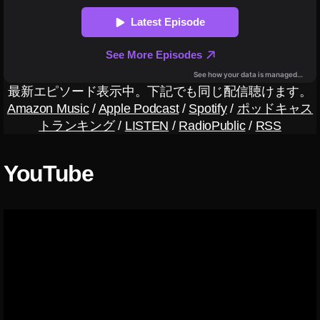
M
存
O
,
A
O
C
s
TI
m
O
最新エピソード表示中。下記でも同じ配信聴けます。
o
N
P
Amazon Music
/
Apple Podcast
/
Spotify
/
ポッドキャス
仕
o
トランキング
/
LISTEN
/
RadioPublic
/
RSS
様
c
,
k
O
YouTube
et
S
S
M
p
O
e
A
c
,
C
O
TI
s
O
m
N
o
価
P