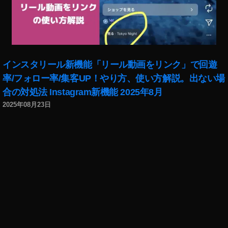
渋
セ
a
ン
s
谷
ル
p
,
m
フ
フ
a
写
o
ォ
ィ
n
,
真
A
ト
ー
S
,
cti
グ
,
hi
インスタリール新機能「リール動画をリンク」で回遊
動
o
ラ
オ
b
画
n
率/フォロー率/集客UP！やり方、使い方解説。出ない場
フ
ズ
u
,
値
ァ
モ
合の対処法 Instagram新機能 2025年8月
y
新
下
ー
ア
a
2025年08月23日
製
げ
,
ク
P
品
,
渋
シ
h
,
‪O
谷
ョ
ot
渋
s
写
ン
o
谷
m
真
予
gr
フ
o
家
約
a
ォ
P
,
,
p
ト
o
製
オ
h
グ
c
品
ズ
er
ラ
k
レ
モ
,
フ
et‬
ビ
ア