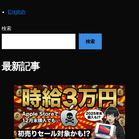
ト
バ
English
ン
ク
,
検索
iP
検索
a
d
m
ini
最新記事
新
型
2
0
1
9
ド
コ
モ
,
iP