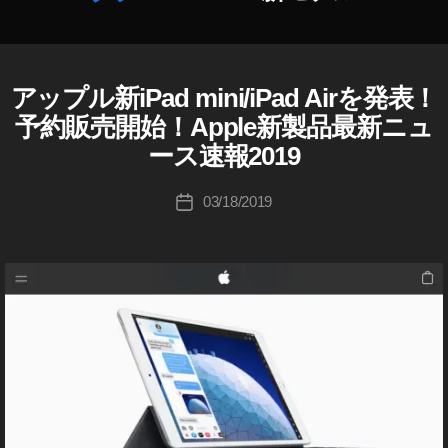
作
a
成
d
者
m
:
ini
アップル新iPad mini/iPad Airを発表！
A
カ
K
新
P
テ
予約販売開始！Apple新製品最新ニュ
o
P
モ
ゴ
L
u
ース速報2019
デ
リ
E
ki
ル
ー
I
c
投
,
P
03/18/2019
投
hi
稿
A
iP
稿
D
Ta
者
a
日
A
k
d
I
a
m
T
h
ini
I
a
P
新
A
s
モ
D
hi
デ
M
I
ル
N
2
I
0