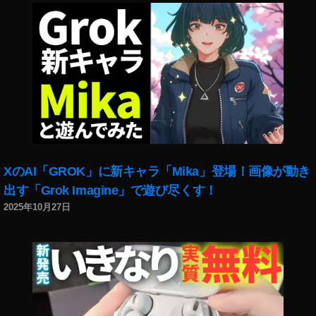
日
,
J
a
p
a
n
,
J
a
p
a
XのAI「GROK」に新キャラ「Mika」登場！画像が動き
n
P
出す「Grok Imagine」で遊び尽くす！
h
2025年10月27日
ot
o
gr
a
p
h
er