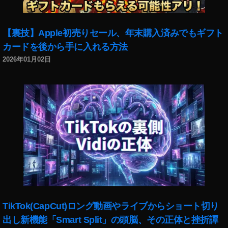
a
d
m
【裏技】Apple初売りセール、年末購入済みでもギフト
ini
カードを後から手に入れる方法
新
2026年01月02日
型
2
0
1
9
予
約
,
iP
a
d
m
ini
TikTok(CapCut)ロング動画やライブからショート切り
新
出し新機能「Smart Split」の頭脳、その正体と挫折譚
型