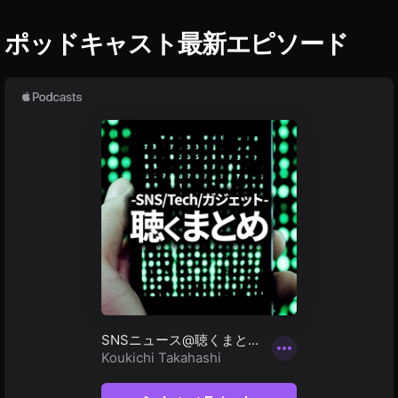
d
m
ポッドキャスト最新エピソード
ini
新
モ
デ
ル
2
0
1
9
出
荷
開
始
,
iP
a
d
m
ini