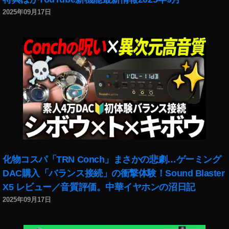
w
2025年09月17日
iP
a
d
m
ini
2
0
1
9
予
約
,
N
化物コスパ「TRN Conch」まさかの悲劇…ゲーミング
e
DAC購入「バランス接続」の衝撃体験！Sound Blaster
w
X5 レビュー／音質評価。中華イヤホンの沼日記
iP
2025年09月17日
a
d
m