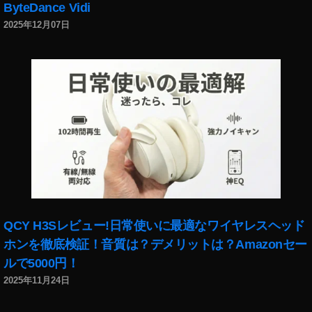
2
ByteDance Vidi
0
2025年12月07日
1
9
価
格
,
iP
a
d
m
ini
新
型
2
QCY H3Sレビュー!日常使いに最適なワイヤレスヘッド
0
ホンを徹底検証！音質は？デメリットは？Amazonセー
1
ルで5000円！
9
2025年11月24日
発
馬