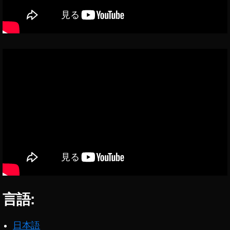
型
2
0
1
9
A
U
,
iP
a
d
m
ini
新
型
2
0
1
言語:
9
ソ
フ
日本語