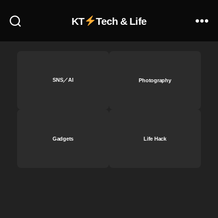
5
,
iP
KT
Tech & Life
a
d
m
ini
5
SNS／AI
Photography
価
格
,
iP
a
d
Gadgets
Life Hack
m
ini
5
発
売
日
,