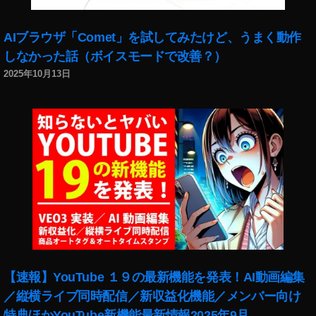
w
iP
a
AIブラウザ「Comet」を試してみたけど、うまく動作
d
しなかった話（ボイスモードで改善？）
m
2025年10月13日
ini
,
N
e
w
iP
a
d
m
ini
2
0
1
【速報】YouTube １９の最新機能を発表！AI動画編集
9
,
／縦横ライブ同時配信／新収益化機能／メンバー向け
N
特典ほかYouTube新機能最新情報2025年9月
e