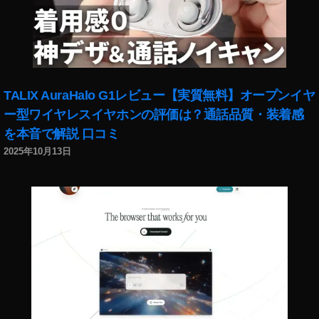
,
k
o
u
ki
c
TALIX AuraHalo G1レビュー【実質無料】オープンイヤ
hi
ー型ワイヤレスイヤホンの評価は？通話品質・装着感
ta
を本音で解説 口コミ
k
a
2025年10月13日
h
a
s
hi
,
kt
pi
c
s
,
N
e