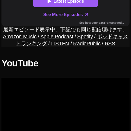
新
型
,
iP
最新エピソード表示中。下記でも同じ配信聴けます。
a
Amazon Music
/
Apple Podcast
/
Spotify
/
ポッドキャス
d
トランキング
/
LISTEN
/
RadioPublic
/
RSS
m
ini
新
YouTube
型
2
0
1
9
,
iP
a
d
m
ini
新