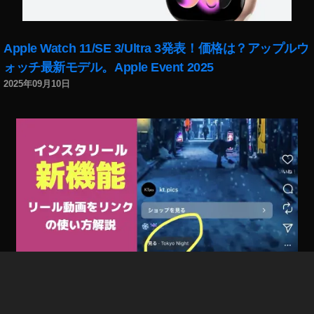
m
ini
予
Apple Watch 11/SE 3/Ultra 3発表！価格は？アップルウ
約
ォッチ最新モデル。Apple Event 2025
,
2025年09月10日
N
e
w
iP
a
d
m
ini
価
格
,
N
e
インスタリール新機能「リール動画をリンク」で回遊
w
率/フォロー率/集客UP！やり方、使い方解説。出ない場
iP