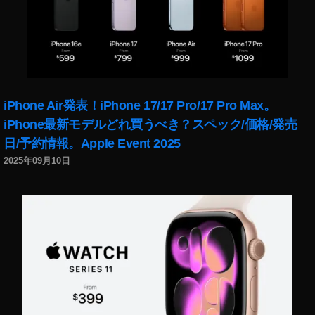
発
売
日
,
N
e
w
iPhone Air発表！iPhone 17/17 Pro/17 Pro Max。
iP
iPhone最新モデルどれ買うべき？スペック/価格/発売
a
日/予約情報。Apple Event 2025
d
m
2025年09月10日
ini
い
つ
,
N
e
w
iP
a
d