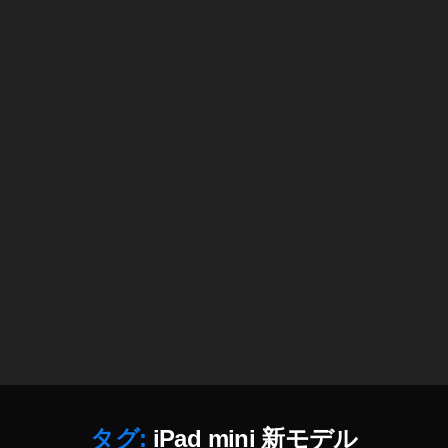
iP
a
d
m
ini
5
販
売
開
始
,
iP
a
d
m
ini
5
通
販
,
タグ:
iPad mini 新モデル
iP