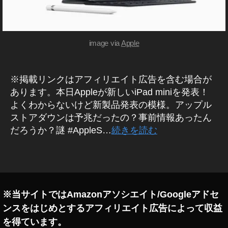
M
1
A
9
,
C
B
iP
O
a
image via
Apple
O
d
K
m
ini
※掲載リンクはアフィリエイト広告を含む場合が
新
あります。本日Appleが新しいiPad miniを発表！
モ
よくわからないけど新製品発表の模様。アップル
デ
ストアダウンは予兆だったの？事前情報あったん
ル
だろうか？謎 #AppleS…
続きを読む
2
0
1
タ
9
グ
予
約
※当サイトではAmazonアソシエイト/Googleアドセ
,
ンスをはじめとするアフィリエイト広告によって収益
iP
a
を得ています。