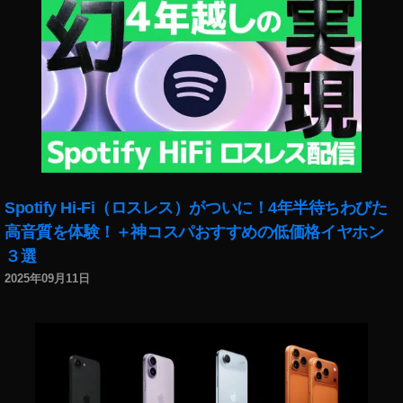
ini
2
0
1
9
価
格
,
N
e
Spotify Hi-Fi（ロスレス）がついに！4年半待ちわびた
w
iP
高音質を体験！＋神コスパおすすめの低価格イヤホン
a
３選
d
2025年09月11日
m
ini
2
0
1
9