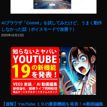
比
較
,
O
AIブラウザ「Comet」を試してみたけど、うまく動作
s
しなかった話（ボイスモードで改善？）
m
o
2025年10月13日
P
o
c
k
et
2
発
売
日
,
O
s
【速報】YouTube １９の最新機能を発表！AI動画編集
m