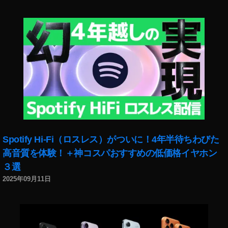
et
2
販
売
開
始
日
時
,
O
s
m
o
Spotify Hi-Fi（ロスレス）がついに！4年半待ちわびた
P
高音質を体験！＋神コスパおすすめの低価格イヤホン
o
３選
c
k
2025年09月11日
et
2
0
2