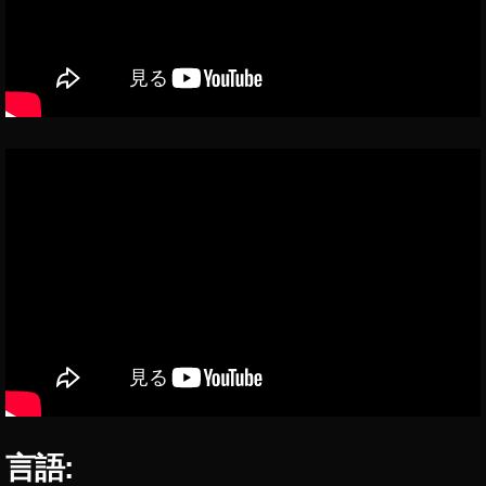
o
P
o
c
k
et
2
最
新
機
種
最
新
ニ
ュ
ー
ス
,
O
言語:
s