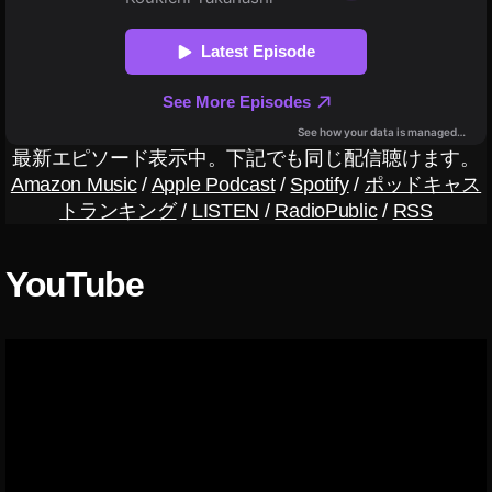
,
O
s
m
o
P
o
最新エピソード表示中。下記でも同じ配信聴けます。
c
Amazon Music
/
Apple Podcast
/
Spotify
/
ポッドキャス
k
トランキング
/
LISTEN
/
RadioPublic
/
RSS
et
2
最
YouTube
新
機
種
日
本
,
O
s
m