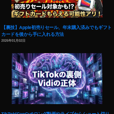
o
P
o
c
k
【裏技】Apple初売りセール、年末購入済みでもギフト
et
カードを後から手に入れる方法
2
最
2026年01月02日
新
機
種
比
較
,
O
s
m
o
P
o
c
TikTok(CapCut)ロング動画やライブからショート切り