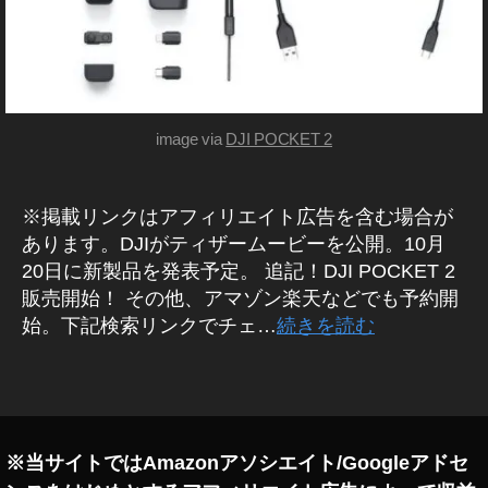
種
ン
予
ズ
約
ガ
開
ジ
ェ
始
ッ
日
ト
image via
DJI POCKET 2
時
新
,
製
O
品
・
※掲載リンクはアフィリエイト広告を含む場合が
s
商
m
あります。DJIがティザームービーを公開。10月
品
o
20日に新製品を発表予定。 追記！DJI POCKET 2
レ
P
ビ
販売開始！ その他、アマゾン楽天などでも予約開
ュ
o
始。下記検索リンクでチェ…
続きを読む
ー
c
/
k
ア
タ
ン
et
グ
バ
2
サ
最
ダ
ー
新
※当サイトではAmazonアソシエイト/Googleアドセ
機