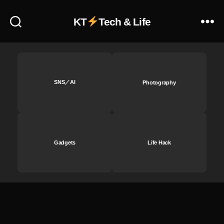
予
約
KT
Tech & Life
ビ
ッ
ク
カ
メ
ラ
SNS／AI
Photography
,
O
s
m
o
Gadgets
Life Hack
P
o
c
k
et
2
最
新