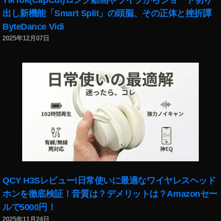
k
出し新機能「Smart Split」の頭脳、その正体と挫折譚
et
ByteDance Vidi
2
2025年12月07日
最
新
機
種
発
売
日
,
O
s
m
o
P
QCY H3Sレビュー!日常使いに最適なワイヤレスヘッド
o
ホンを徹底検証！音質は？デメリットは？Amazonセー
c
k
ルで5000円！
et
2025年11月24日