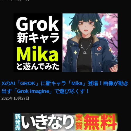
2
最
新
機
種
販
売
価
格
,
O
s
m
XのAI「GROK」に新キャラ「Mika」登場！画像が動き
o
出す「Grok Imagine」で遊び尽くす！
P
2025年10月27日
o
c
k
et
2