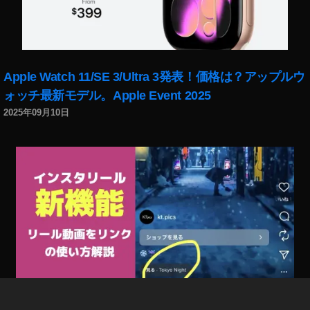
O
s
m
o
P
Apple Watch 11/SE 3/Ultra 3発表！価格は？アップルウ
o
ォッチ最新モデル。Apple Event 2025
c
k
2025年09月10日
et
2
0
2
0
い
つ
？
,
O
s
m
o