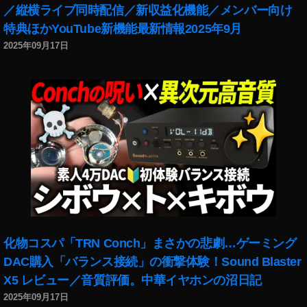
o
／縦横ライブ同時配信／新収益化機能／メンバー向け
P
特典ほかYouTube新機能最新情報2025年9月
o
2025年09月17日
c
k
et
2
販
売
価
格
,
O
s
m
o
化物コスパ「TRN Conch」まさかの悲劇…ゲーミング
P
DAC購入「バランス接続」の衝撃体験！Sound Blaster
o
c
X5 レビュー／音質評価。中華イヤホンの沼日記
k
2025年09月17日