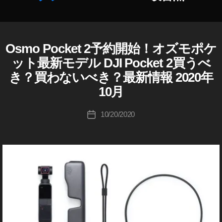
種
予
作
約
成
開
者
Osmo Pocket 2予約開始！オズモポケ
D
カ
始
J
:
テ
日
ット最新モデル DJI Pocket 2買うべ
I
K
ゴ
,
き？買わないべき？最新情報 2020年
D
o
リ
O
J
u
10月
ー
I
s
ki
O
m
S
c
投
o
10/20/2020
投
M
hi
稿
P
O
稿
Ta
者
P
o
日
O
k
c
C
a
k
K
h
E
et
a
T
2
s
カ
最
メ
hi
新
ラ
機
/
レ