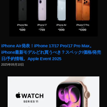
0
,
O
s
m
o
P
o
c
iPhone Air発表！iPhone 17/17 Pro/17 Pro Max。
k
et
iPhone最新モデルどれ買うべき？スペック/価格/発売
2
日/予約情報。Apple Event 2025
0
2025年09月10日
2
0
い
つ
か
ら
？
,