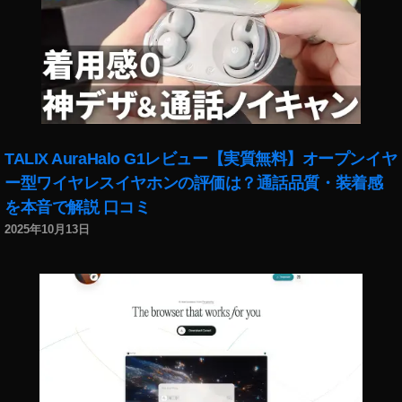
最
新
機
種
販
売
開
始
TALIX AuraHalo G1レビュー【実質無料】オープンイヤ
日
時
ー型ワイヤレスイヤホンの評価は？通話品質・装着感
,
を本音で解説 口コミ
O
2025年10月13日
s
m
o
P
o
c
k
et
2