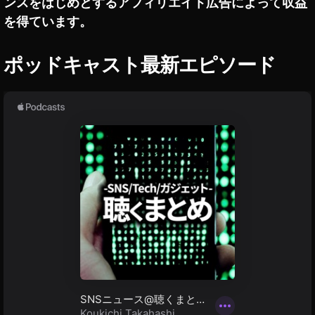
ンスをはじめとするアフィリエイト広告によって収益
種
を得ています。
価
格
,
ポッドキャスト最新エピソード
O
s
m
o
P
o
c
k
et
2
最
新
機
種
値
段