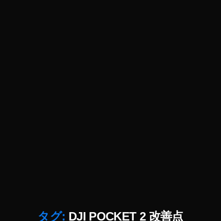
機
種
予
約
情
報
,
O
s
m
o
P
o
c
k
et
2
最
新
タグ:
DJI POCKET 2 改善点
機