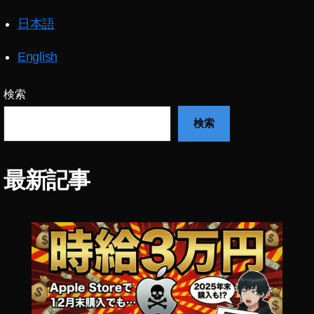
m
日本語
o
P
o
English
c
k
検索
et
2
検索
最
新
機
最新記事
種
最
新
情
報
,
O
s
m