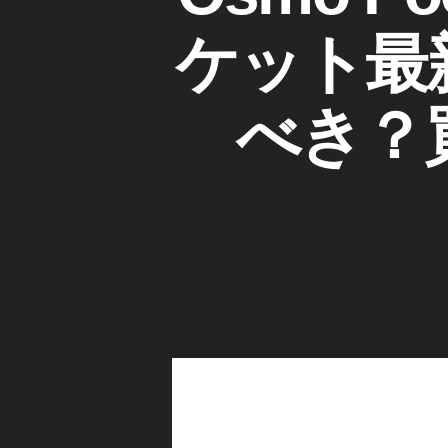
I
s
ゴ
D
m
リ
ケット最新モ
JI
ー
o
O
P
S
M
o
べき？
O
ck
P
et
O
C
2
K
最
E
新
T
機
カ
種
メ
ラ
予
/
約
レ
開
ン
ズ
始
日
ガ
ジ
,
ェ
O