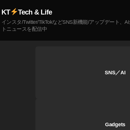
P
KT
Tech & Life
o
ck
インスタ/Twitter/TikTokなどSNS新機能/アップデート、
et
トニュースを配信中
2
最
新
機
種
予
SNS／AI
約
ビ
ッ
ク
カ
メ
ラ
,
Gadgets
O