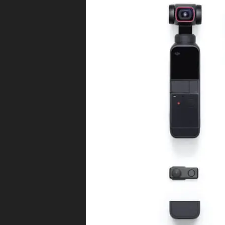
ッ
s
ト
m
新
o
製
品
P
・
o
商
ck
品
レ
et
ビ
2
ュ
最
ー
/
新
ア
機
ン
種
バ
サ
予
ダ
約
ー
開
始
日
時
,