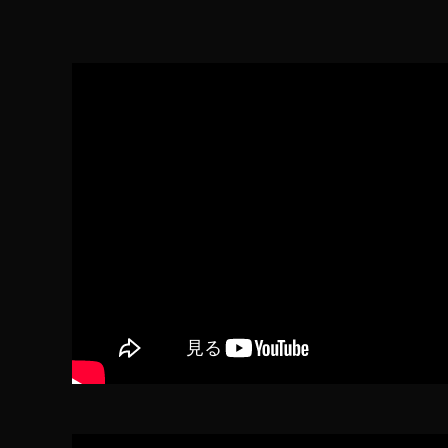
2
最
新
機
種
最
新
ニ
ュ
ー
ス
,
O
s
m
o
P
o