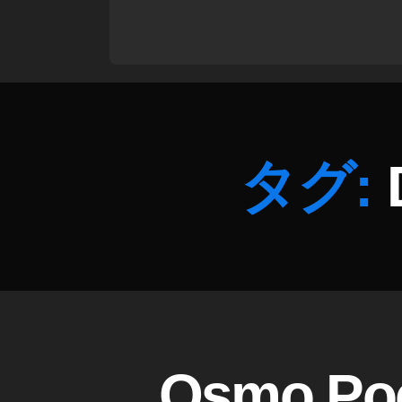
s
m
o
P
o
ck
et
タグ:
2
最
新
機
種
予
約
情
報
,
D
カ
Osmo P
O
J
テ