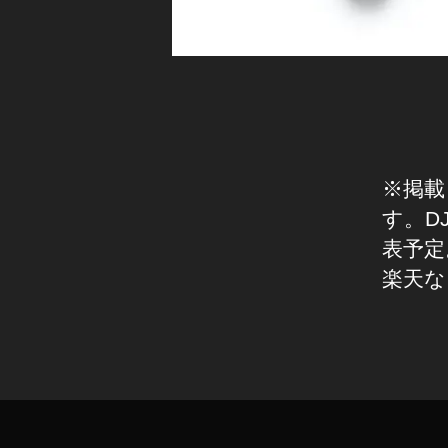
O
s
m
o
P
o
ck
※掲載
et
2
す。D
最
表予定
新
楽天な
機
種
価
タ
格
グ
,
O
s