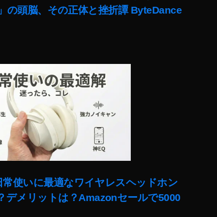
lit」の頭脳、その正体と挫折譚 ByteDance
ー!日常使いに最適なワイヤレスヘッドホン
デメリットは？Amazonセールで5000