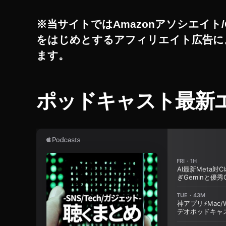
m
o
※当サイトではAmazonアソシエイト/
P
をはじめとするアフィリエイト広告に
o
ck
ます。
et
2
最
ポッドキャスト最新
新
機
種
値
段
,
O
s
m
o
P