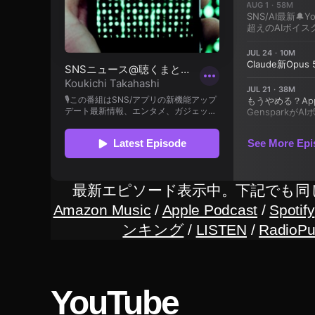
o
ck
et
2
最
新
機
種
日
本
,
最新エピソード表示中。下記でも同
O
Amazon Music
/
Apple Podcast
/
Spotify
s
ンキング
/
LISTEN
/
RadioPu
m
o
P
o
YouTube
ck
et