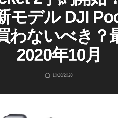
デル DJI Poc
作
成
買わないべき？
者
:
K
2020年10月
o
u
ki
c
投
10/20/2020
hi
投
稿
T
稿
者
a
日
k
a
h
a