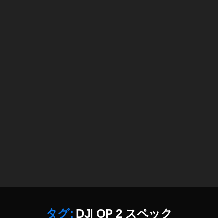
機
種
予
約
情
報
,
O
s
m
o
P
o
c
k
et
2
最
新
タグ:
DJI OP 2 スペック
機