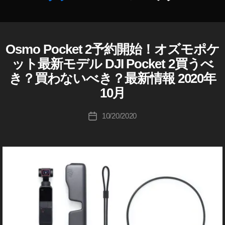
種
予
作
約
成
開
者
Osmo Pocket 2予約開始！オズモポケ
D
カ
始
J
:
テ
日
ット最新モデル DJI Pocket 2買うべ
I
K
ゴ
,
き？買わないべき？最新情報 2020年
D
o
リ
O
J
u
10月
ー
I
s
ki
O
m
S
c
投
o
10/20/2020
投
M
hi
稿
P
O
稿
Ta
者
P
o
日
O
k
c
C
a
k
K
h
E
et
a
T
2
s
カ
最
メ
hi
新
ラ
機
/
レ