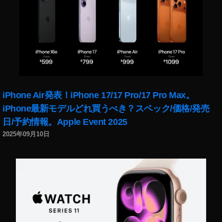
0
,
O
s
m
o
P
o
c
iPhone Air発表！iPhone 17/17 Pro/17 Pro Max。
k
et
iPhone最新モデルどれ買うべき？スペック/価格/発売
2
日/予約情報。Apple Event 2025
0
2025年09月10日
2
0
い
つ
か
ら
？
,