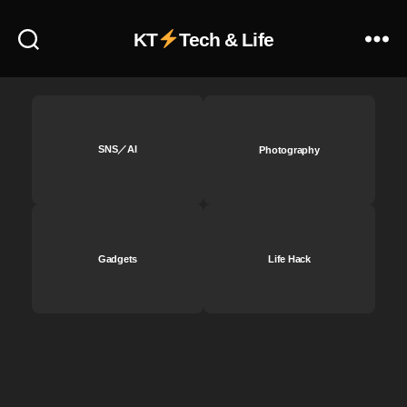
予
約
KT
Tech & Life
ビ
ッ
ク
カ
メ
ラ
SNS／AI
Photography
,
O
s
m
o
Gadgets
Life Hack
P
o
c
k
et
2
最
新