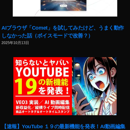
比
較
,
O
AIブラウザ「Comet」を試してみたけど、うまく動作
s
しなかった話（ボイスモードで改善？）
m
o
2025年10月13日
P
o
c
k
et
2
発
売
日
,
O
s
【速報】YouTube １９の最新機能を発表！AI動画編集
m