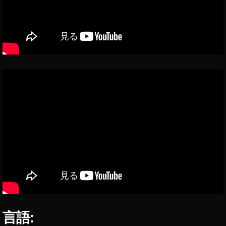
o
P
o
c
k
et
2
最
新
機
種
最
新
ニ
ュ
ー
ス
,
O
言語:
s