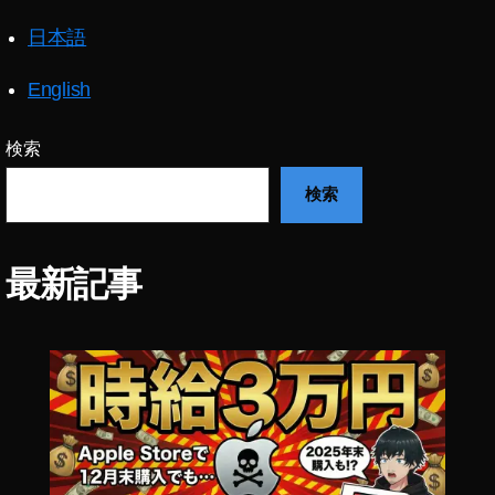
m
日本語
o
P
o
English
c
k
検索
et
2
検索
最
新
機
最新記事
種
最
新
情
報
,
O
s
m