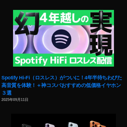
et
2
販
売
開
始
日
時
,
O
s
m
o
Spotify Hi-Fi（ロスレス）がついに！4年半待ちわびた
P
高音質を体験！＋神コスパおすすめの低価格イヤホン
o
３選
c
k
2025年09月11日
et
2
0
2