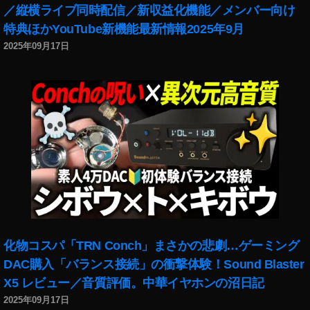
o
／縦横ライブ同時配信／新収益化機能／メンバー向け
P
特典ほかYouTube新機能最新情報2025年9月
o
2025年09月17日
c
k
et
2
販
売
価
格
,
O
s
m
o
化物コスパ「TRN Conch」まさかの悲劇…ゲーミング
P
DAC購入「バランス接続」の衝撃体験！Sound Blaster
o
c
X5 レビュー／音質評価。中華イヤホンの沼日記
k
2025年09月17日