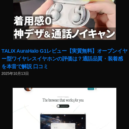
最
新
機
種
販
売
開
始
TALIX AuraHalo G1レビュー【実質無料】オープンイヤ
日
時
ー型ワイヤレスイヤホンの評価は？通話品質・装着感
,
を本音で解説 口コミ
O
2025年10月13日
s
m
o
P
o
c
k
et
2