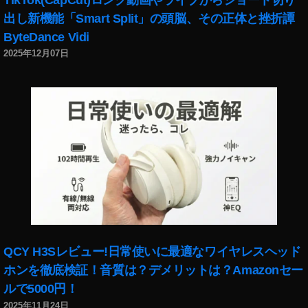
k
出し新機能「Smart Split」の頭脳、その正体と挫折譚
et
ByteDance Vidi
2
2025年12月07日
最
新
機
種
発
売
日
,
O
s
m
o
P
QCY H3Sレビュー!日常使いに最適なワイヤレスヘッド
o
ホンを徹底検証！音質は？デメリットは？Amazonセー
c
k
ルで5000円！
et
2025年11月24日