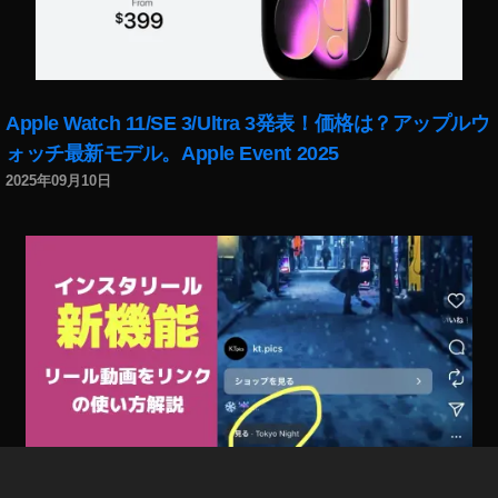
O
s
m
o
P
Apple Watch 11/SE 3/Ultra 3発表！価格は？アップルウ
o
ォッチ最新モデル。Apple Event 2025
c
k
2025年09月10日
et
2
0
2
0
い
つ
？
,
O
s
m
o