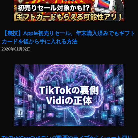
o
P
o
c
k
【裏技】Apple初売りセール、年末購入済みでもギフト
et
カードを後から手に入れる方法
2
最
2026年01月02日
新
機
種
比
較
,
O
s
m
o
P
o
c
TikTok(CapCut)ロング動画やライブからショート切り