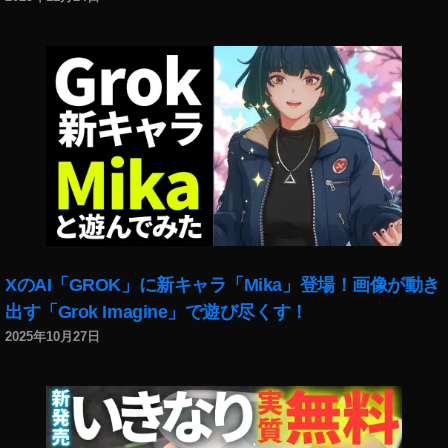
2
最
新
機
種
販
売
価
格
,
O
s
m
XのAI「GROK」に新キャラ「Mika」登場！画像が動き
o
出す「Grok Imagine」で遊び尽くす！
P
2025年10月27日
o
c
k
et
2