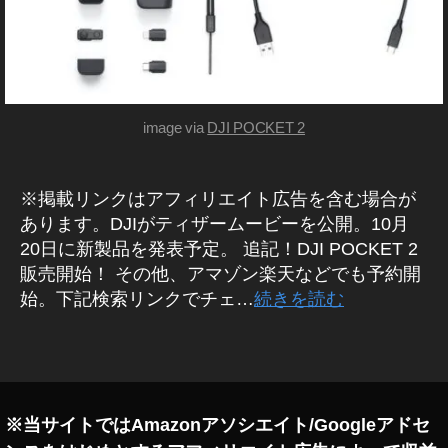
種
ン
予
ズ
約
ガ
開
ジ
ェ
始
ッ
日
ト
image via
DJI POCKET 2
時
新
,
製
O
品
・
※掲載リンクはアフィリエイト広告を含む場合が
s
商
m
あります。DJIがティザームービーを公開。10月
品
o
20日に新製品を発表予定。 追記！DJI POCKET 2
レ
P
ビ
販売開始！ その他、アマゾン楽天などでも予約開
ュ
o
始。下記検索リンクでチェ…
続きを読む
ー
c
/
k
ア
タ
ン
et
グ
バ
2
サ
最
ダ
ー
新
※当サイトではAmazonアソシエイト/Googleアドセ
機