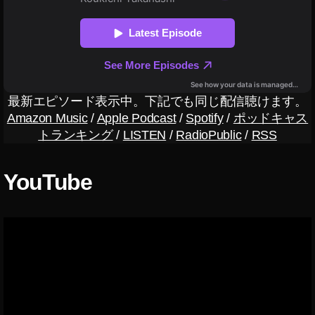
,
O
s
m
o
P
o
最新エピソード表示中。下記でも同じ配信聴けます。
c
Amazon Music
/
Apple Podcast
/
Spotify
/
ポッドキャス
k
トランキング
/
LISTEN
/
RadioPublic
/
RSS
et
2
最
YouTube
新
機
種
日
本
,
O
s
m