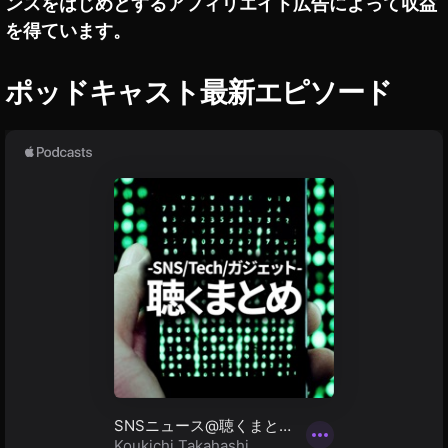
ンスをはじめとするアフィリエイト広告によって収益
種
を得ています。
価
格
,
ポッドキャスト最新エピソード
O
s
m
o
P
o
c
k
et
2
最
新
機
種
値
段