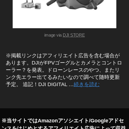
M
F
D
P
JI
V
F
P
G
V
o
ド
image via
DJI STORE
g
ロ
gl
ー
ン
e
レ
※掲載リンクはアフィリエイト広告を含む場合が
2
ー
0
あります。DJIがFPVゴーグルとカメラとコントロ
シ
ン
1
ーラー？を発表。ドローンレースのやつ、またリ
グ
9
ンク先エラー出てるみたいなので調べて随時更新
カ
w
予定。 追記！DJI DIGITAL …
続きを読む
メ
h
ラ
e
/
タ
レ
n
,
グ
ン
D
ズ
JI
F
※当サイトではAmazonアソシエイト/Googleアドセ
P
ンスをはじめとするアフィリエイト広告によって収益