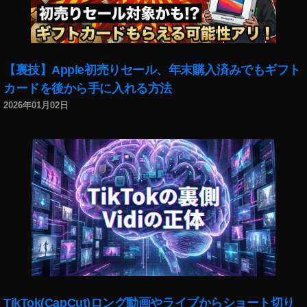
ョ
ッ
プ
,
【裏技】Apple初売りセール、年末購入済みでもギフト
D
カードを後から手に入れる方法
JI
F
2026年01月02日
P
V
ポ
イ
ン
ト
キ
ャ
ン
ペ
ー
ン
,
TikTok(CapCut)ロング動画やライブからショート切り