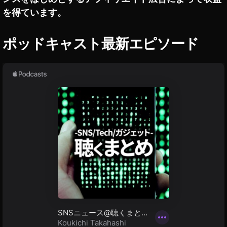
V
を得ています。
G
o
g
ポッドキャスト最新エピソード
gl
e
2
0
1
9
w
h
er
e
,
D
JI
F
P
V
S