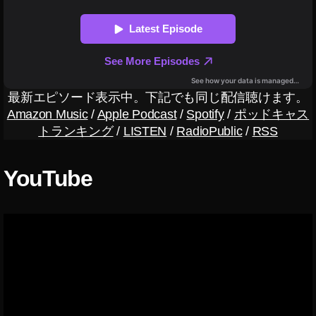
O
N
Y
オ
ン
ラ
イ
最新エピソード表示中。下記でも同じ配信聴けます。
ン
Amazon Music
/
Apple Podcast
/
Spotify
/
ポッドキャス
シ
トランキング
/
LISTEN
/
RadioPublic
/
RSS
ョ
ッ
プ
YouTube
,
D
JI
F
P
V
Y
a
h