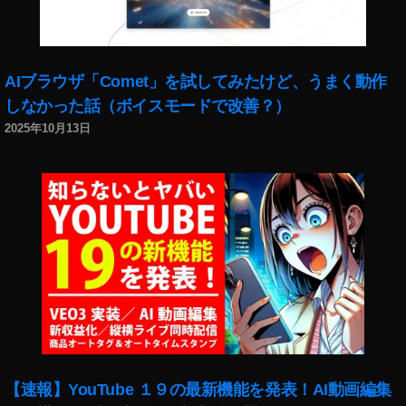
値
引
き
,
AIブラウザ「Comet」を試してみたけど、うまく動作
D
しなかった話（ボイスモードで改善？）
JI
F
2025年10月13日
P
V
割
引
,
D
JI
F
P
V
取
扱
【速報】YouTube １９の最新機能を発表！AI動画編集
店