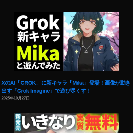
F
P
V
予
約
開
始
日
,
D
JI
F
P
XのAI「GROK」に新キャラ「Mika」登場！画像が動き
V
出す「Grok Imagine」で遊び尽くす！
価
2025年10月27日
格
,
D
JI
F
P