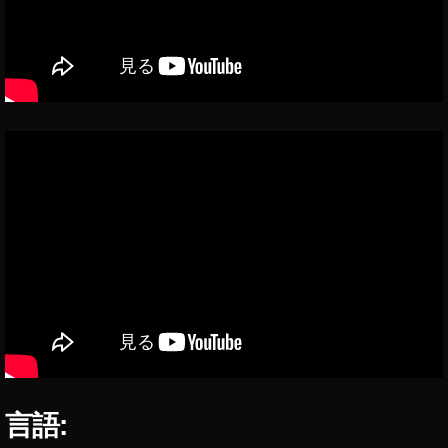
o
o!
シ
ョ
ッ
ピ
ン
グ
,
D
JI
F
P
V
い
つ
,
D
JI
言語:
F