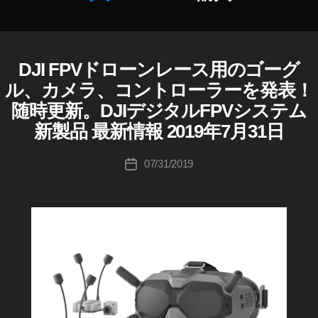
e
,
D
作
JI
成
F
者
P
DJI FPVドローンレース用のゴーグ
D
カ
J
:
V
テ
ル、カメラ、コントローラーを発表！
I
K
G
ゴ
随時更新。DJIデジタルFPVシステム
D
o
o
リ
J
u
新製品 最新情報 2019年7月31日
g
ー
I
ki
D
gl
I
c
投
e
07/31/2019
投
G
hi
稿
2
I
稿
Ta
者
0
T
日
A
k
1
L
a
9
F
h
s
P
a
V
p
S
s
e
Y
hi
c
,
S
D
T
E
JI