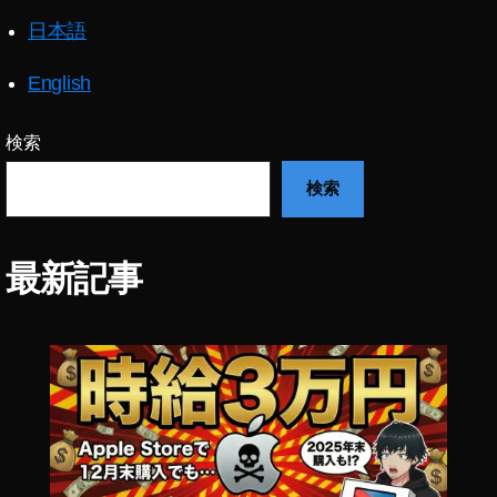
P
日本語
V
オ
ン
English
ラ
イ
検索
ン
シ
検索
ョ
ッ
プ
最新記事
,
D
JI
F
P
V
ネ
ッ
ト
シ