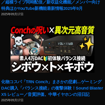
舗
／縦横ライブ同時配信／新収益化機能／メンバー向け
,
特典ほかYouTube新機能最新情報2025年9月
D
2025年09月17日
JI
F
P
V
注
文
,
D
JI
F
P
V
発
化物コスパ「TRN Conch」まさかの悲劇…ゲーミング
売
DAC購入「バランス接続」の衝撃体験！Sound Blaster
日
,
X5 レビュー／音質評価。中華イヤホンの沼日記
D
2025年09月17日
JI