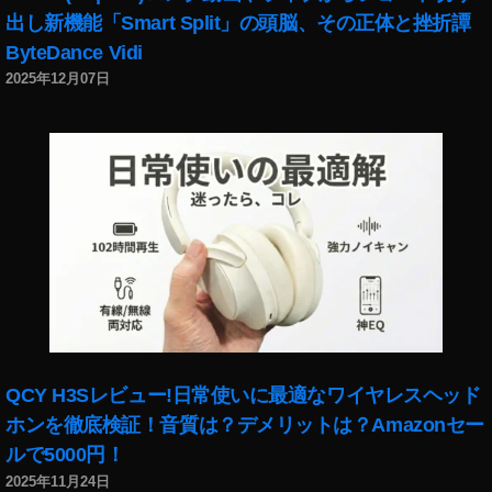
D
出し新機能「Smart Split」の頭脳、その正体と挫折譚
JI
ByteDance Vidi
F
2025年12月07日
P
V
予
約
,
D
JI
F
P
V
予
約
開
QCY H3Sレビュー!日常使いに最適なワイヤレスヘッド
始
ホンを徹底検証！音質は？デメリットは？Amazonセー
,
D
ルで5000円！
JI
2025年11月24日