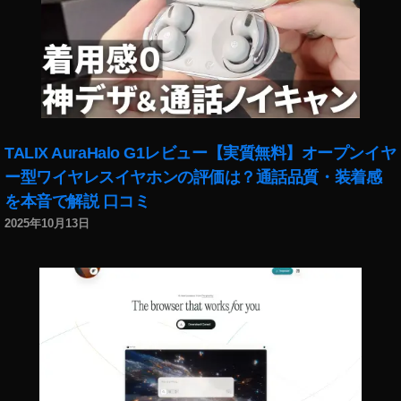
V
価
格
比
較
,
D
TALIX AuraHalo G1レビュー【実質無料】オープンイヤ
JI
F
ー型ワイヤレスイヤホンの評価は？通話品質・装着感
P
を本音で解説 口コミ
V
2025年10月13日
値
下
げ
,
D
JI
F
P
V