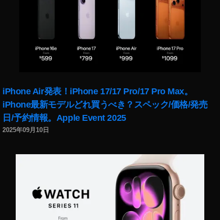
カ
メ
ラ
,
D
JI
F
P
iPhone Air発表！iPhone 17/17 Pro/17 Pro Max。
V
コ
iPhone最新モデルどれ買うべき？スペック/価格/発売
ン
日/予約情報。Apple Event 2025
ト
2025年09月10日
ロ
ー
ラ
ー
,
D
JI
F