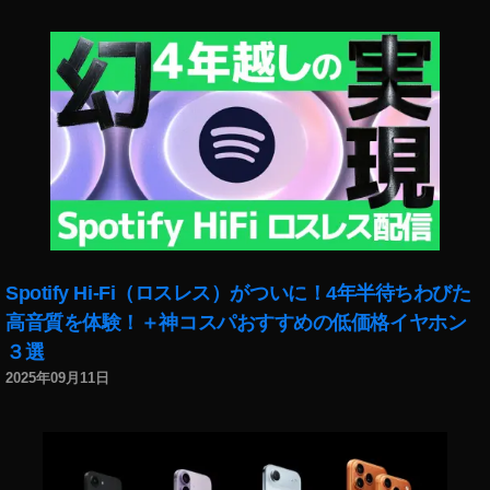
F
P
V
販
売
店
,
D
JI
F
P
V
Spotify Hi-Fi（ロスレス）がついに！4年半待ちわびた
購
高音質を体験！＋神コスパおすすめの低価格イヤホン
入
３選
,
D
2025年09月11日
JI
F
P
V