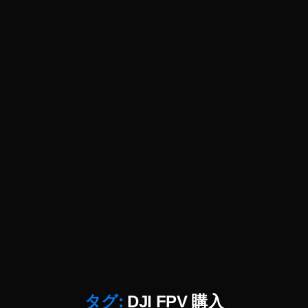
D
JI
F
P
V
G
o
g
gl
e
2
0
1
9
p
ur
c
h
a
c
タグ:
DJI FPV 購入