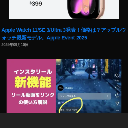
P
V
ゴ
ー
グ
Apple Watch 11/SE 3/Ultra 3発表！価格は？アップルウ
ル
ォッチ最新モデル。Apple Event 2025
,
D
2025年09月10日
JI
F
P
V
シ
ス
テ
ム
,
D
JI
F
P
インスタリール新機能「リール動画をリンク」で回遊