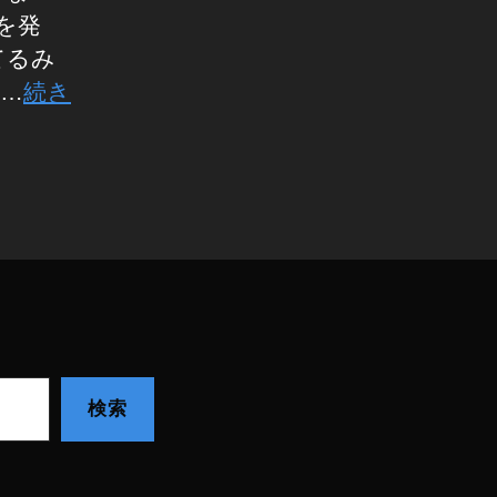
を発
てるみ
 …
続き
検索