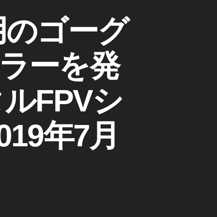
ス用のゴーグ
ラーを発
ルFPVシ
19年7月