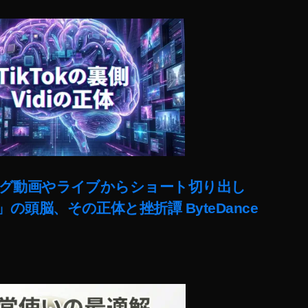
ut)ロング動画やライブからショート切り出し
lit」の頭脳、その正体と挫折譚 ByteDance