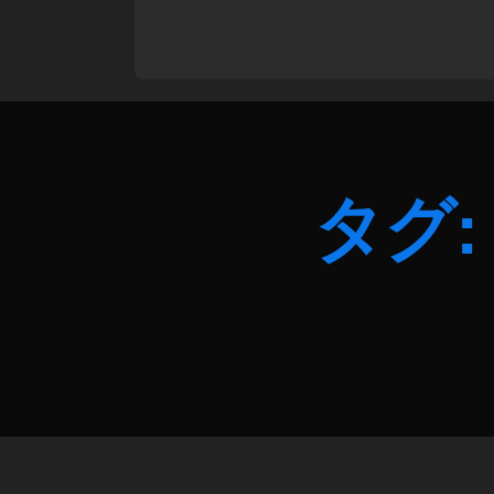
2
0
1
9
pr
ic
e
,
D
タグ:
JI
F
P
V
G
o
g
gl
e
2
0