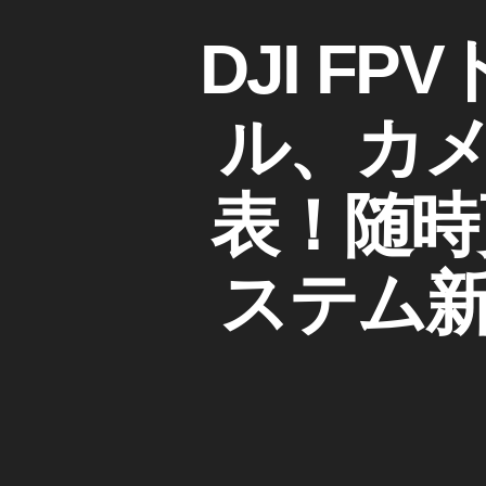
1
D
カ
DJI F
9
J
テ
p
I
ゴ
ur
D
リ
ル、カ
c
JI
ー
D
h
I
a
G
表！随時
c
I
T
e
,
A
D
L
ステム新
JI
F
P
F
V
P
S
V
Y
S
G
T
o
E
g
M
gl
D