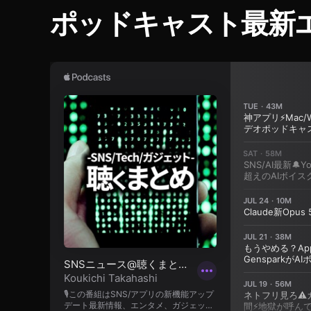
0
ポッドキャスト最新
1
9
w
h
er
e
,
D
JI
F
P
V
S
O
N
Y
オ
ン