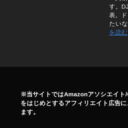
2
す。D
0
表。ド
1
たいな
9
w
を読む
h
e
タ
n
,
グ
D
JI
F
P
V
G
※当サイトではAmazonアソシエイト/
o
をはじめとするアフィリエイト広告に
g
ます。
gl
e
2