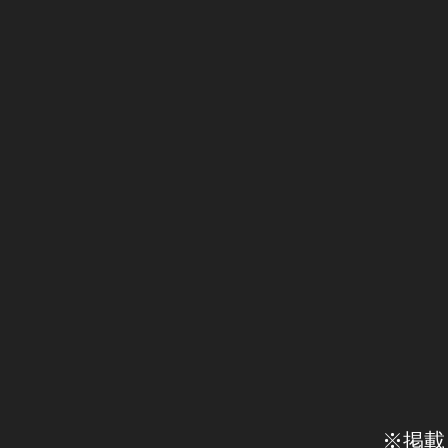
e
JI
F
2
P
0
V
1
ド
ロ
9
ー
s
ン
p
レ
ー
e
シ
c
,
ン
D
グ
JI
カ
F
メ
ラ
P
/
V
レ
G
ン
ズ
o
g
gl
e
※掲載