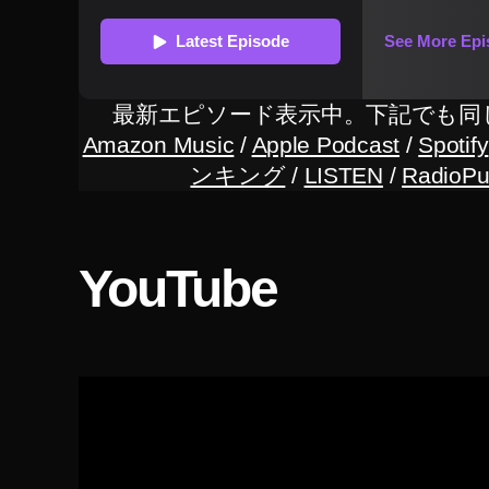
ラ
イ
ン
シ
ョ
最新エピソード表示中。下記でも同
ッ
Amazon Music
/
Apple Podcast
/
Spotify
プ
ンキング
/
LISTEN
/
RadioPu
,
D
JI
F
YouTube
P
V
Y
a
h
o
o!
シ