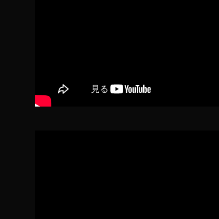
ョ
ッ
ピ
ン
グ
,
D
JI
F
P
V
い
つ
,
D
JI
F
P
V