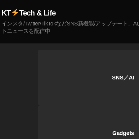
0
1
KT
Tech & Life
9
インスタ/Twitter/TikTokなどSNS新機能/アップデート、
pr
トニュースを配信中
e-
or
d
er
,
D
JI
SNS／AI
F
P
V
G
o
g
gl
Gadgets
e