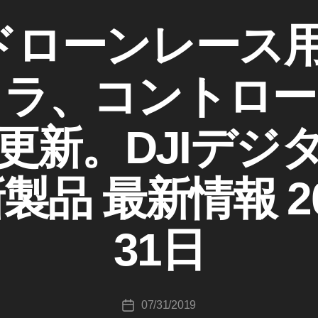
PVドローンレー
メラ、コントロー
更新。DJIデジタ
作
成
製品 最新情報 20
者
:
K
31日
o
u
ki
c
投
07/31/2019
hi
投
稿