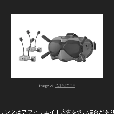
T
稿
者
a
日
k
a
h
a
s
hi
image via
DJI STORE
リンクはアフィリエイト広告を含む場合があ