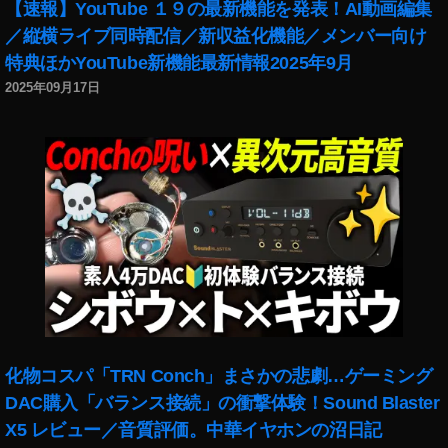
【速報】YouTube １９の最新機能を発表！AI動画編集
店
舗
／縦横ライブ同時配信／新収益化機能／メンバー向け
,
特典ほかYouTube新機能最新情報2025年9月
D
2025年09月17日
JI
F
P
V
注
文
,
D
JI
F
P
V
発
化物コスパ「TRN Conch」まさかの悲劇…ゲーミング
売
DAC購入「バランス接続」の衝撃体験！Sound Blaster
日
,
X5 レビュー／音質評価。中華イヤホンの沼日記
D