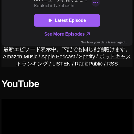
S
O
N
Y
オ
ン
ラ
イ
最新エピソード表示中。下記でも同じ配信聴けます。
ン
Amazon Music
/
Apple Podcast
/
Spotify
/
ポッドキャス
シ
トランキング
/
LISTEN
/
RadioPublic
/
RSS
ョ
ッ
プ
YouTube
,
D
JI
F
P
V
Y
a