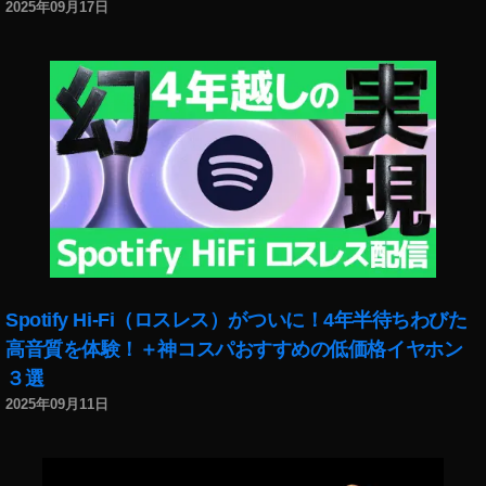
2025年09月17日
JI
F
P
V
販
売
店
,
D
JI
F
P
V
Spotify Hi-Fi（ロスレス）がついに！4年半待ちわびた
購
高音質を体験！＋神コスパおすすめの低価格イヤホン
入
３選
,
D
2025年09月11日
JI
F
P