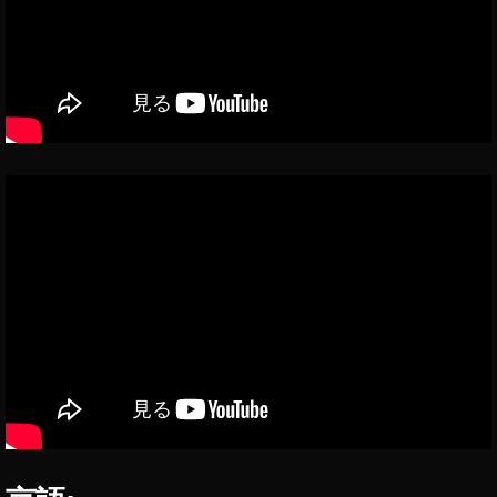
h
o
o!
シ
ョ
ッ
ピ
ン
グ
,
D
JI
F
P
V
い
つ
,
D
JI