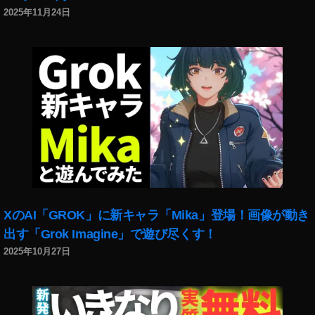
JI
2025年11月24日
F
P
V
予
約
開
始
日
,
D
JI
F
P
XのAI「GROK」に新キャラ「Mika」登場！画像が動き
V
出す「Grok Imagine」で遊び尽くす！
価
2025年10月27日
格
,
D
JI