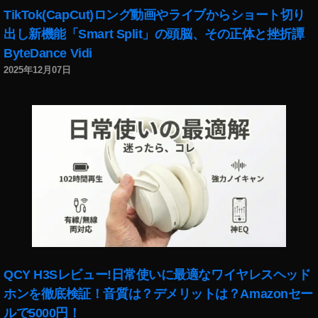
,
TikTok(CapCut)ロング動画やライブからショート切り
D
出し新機能「Smart Split」の頭脳、その正体と挫折譚
JI
ByteDance Vidi
F
2025年12月07日
P
V
予
約
,
D
JI
F
P
V
予
約
開
QCY H3Sレビュー!日常使いに最適なワイヤレスヘッド
始
ホンを徹底検証！音質は？デメリットは？Amazonセー
,
D
ルで5000円！