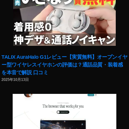
F
P
V
価
格
比
較
,
D
TALIX AuraHalo G1レビュー【実質無料】オープンイヤ
JI
F
ー型ワイヤレスイヤホンの評価は？通話品質・装着感
P
を本音で解説 口コミ
V
2025年10月13日
値
下
げ
,
D
JI
F
P