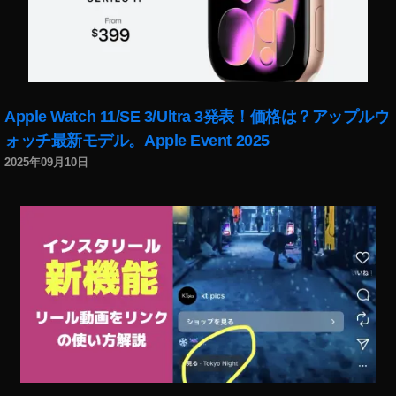
F
P
V
ゴ
ー
グ
Apple Watch 11/SE 3/Ultra 3発表！価格は？アップルウ
ル
ォッチ最新モデル。Apple Event 2025
,
D
2025年09月10日
JI
F
P
V
シ
ス
テ
ム
,
D
JI
F