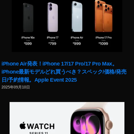
V
カ
メ
ラ
,
D
JI
F
P
iPhone Air発表！iPhone 17/17 Pro/17 Pro Max。
V
コ
iPhone最新モデルどれ買うべき？スペック/価格/発売
ン
日/予約情報。Apple Event 2025
ト
2025年09月10日
ロ
ー
ラ
ー
,
D
JI