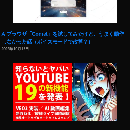
V
値
引
き
,
AIブラウザ「Comet」を試してみたけど、うまく動作
D
しなかった話（ボイスモードで改善？）
JI
F
2025年10月13日
P
V
割
引
,
D
JI
F
P
V
取
扱