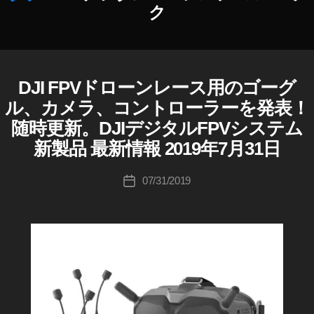
c
ク
e
,
D
作
JI
成
F
者
P
DJI FPVドローンレース用のゴーグ
D
カ
J
:
V
テ
ル、カメラ、コントローラーを発表！
I
K
G
ゴ
随時更新。DJIデジタルFPVシステム
D
o
o
リ
J
u
新製品 最新情報 2019年7月31日
g
ー
I
ki
D
gl
I
c
投
e
07/31/2019
投
G
hi
稿
2
I
稿
Ta
者
0
T
日
A
k
1
L
a
9
F
h
s
P
a
V
p
S
s
e
Y
hi
c
,
S
D