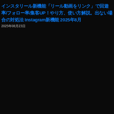
P
インスタリール新機能「リール動画をリンク」で回遊
V
率/フォロー率/集客UP！やり方、使い方解説。出ない場
ド
合の対処法 Instagram新機能 2025年8月
ロ
2025年08月23日
ー
ン
レ
ー
シ
ン
グ
,
D
JI
F
P
V
ド
ロ
ー