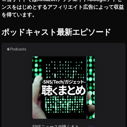
P
ンスをはじめとするアフィリエイト広告によって収益
V
を得ています。
G
o
g
ポッドキャスト最新エピソード
gl
e
2
0
1
9
w
h
er
e
,
D
JI
F
P
V