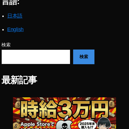
言語:
F
P
日本語
V
オ
ン
English
ラ
イ
検索
ン
シ
検索
ョ
ッ
プ
最新記事
,
D
JI
F
P
V
ネ
ッ