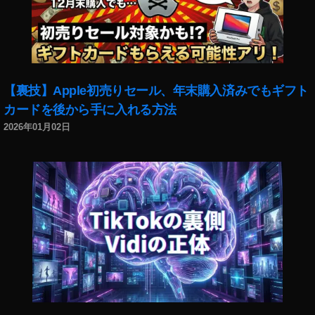
ト
シ
ョ
ッ
プ
,
【裏技】Apple初売りセール、年末購入済みでもギフト
D
カードを後から手に入れる方法
JI
F
2026年01月02日
P
V
ポ
イ
ン
ト
キ
ャ
ン
ペ
ー
ン