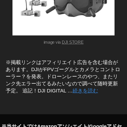
T
E
JI
M
F
D
P
JI
V
F
P
G
V
o
ド
image via
DJI STORE
g
ロ
gl
ー
ン
e
レ
※掲載リンクはアフィリエイト広告を含む場合が
2
ー
0
あります。DJIがFPVゴーグルとカメラとコントロ
シ
ン
1
ーラー？を発表。ドローンレースのやつ、またリ
グ
9
ンク先エラー出てるみたいなので調べて随時更新
カ
w
予定。 追記！DJI DIGITAL …
続きを読む
メ
h
ラ
e
/
タ
レ
n
,
グ
ン
D
ズ
JI
F
※当サイトではAmazonアソシエイト/Googleアドセ