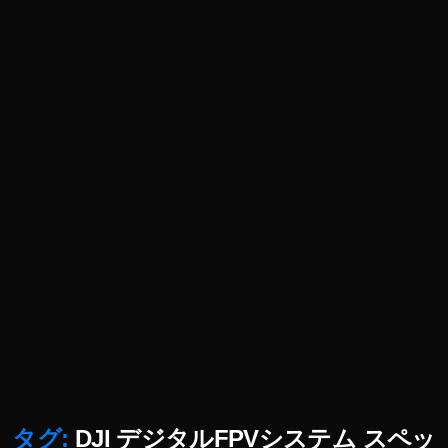
e
,
D
JI
F
P
V
G
o
g
gl
e
2
0
1
9
p
ur
c
h
タグ:
DJI デジタルFPVシステム スペッ
a