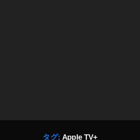
S
N
S
,
S
o
ci
al
M
e
di
a
,
T
wi
tt
er
,
T
wi
tt
er
タグ:
Apple TV+
lat