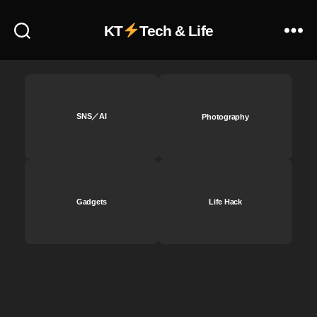
A
p
KT
Tech & Life
pl
e
T
V
+
,
A
SNS／AI
Photography
p
pl
e
サ
ブ
Gadgets
Life Hack
ス
ク
ビ
ジ
ネ
ス
,