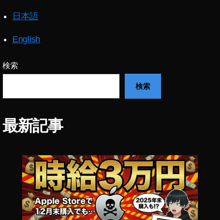
(
ツ
日本語
イ
ッ
English
タ
ー
)
,
検索
ア
検索
ッ
プ
ル
,
最新記事
ア
ッ
プ
ル
サ
ブ
ス
ク
,