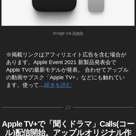
V
e
er
M
+
,
T
n
U
A
S
V
e
I
p
+
,
w
C
pl
A
fe
A
image via
Apple
e
p
at
P
最
pl
ur
P
L
新
e
e
E
※掲載リンクはアフィリエイト広告を含む場合が
ニ
T
2
O
ュ
V
あります。Apple Event 2021 新製品発表会で
0
N
ー
+
E
1
Apple TVの最新モデルが発表。 合わせてアップル
ス
C
A
9
,
の動画サブスク「Apple TV+」などにも触れてい
P
,
all
T
ます。使って…
続きを読む
P
A
s
,
wi
L
p
A
tt
E
タ
T
pl
p
er
グ
V
作
e
pl
u
A
成
最
e
p
P
者
新
最
Apple TV+で「聞くドラマ」Calls(コー
A
カ
d
P
P
:
ニ
新
テ
L
at
ル)配信開始。アップルオリジナル作
P
E
K
ュ
ニ
e
,