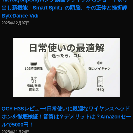
プ
出し新機能「Smart Split」の頭脳、その正体と挫折譚
ル
テ
ByteDance Vidi
ィ
2025年12月07日
ー
ビ
ー
プ
ラ
ス
,
ア
プ
リ
,
ツ
イ
QCY H3Sレビュー!日常使いに最適なワイヤレスヘッド
ッ
ホンを徹底検証！音質は？デメリットは？Amazonセー
タ
ルで5000円！
ラ
2025年11月24日
ー