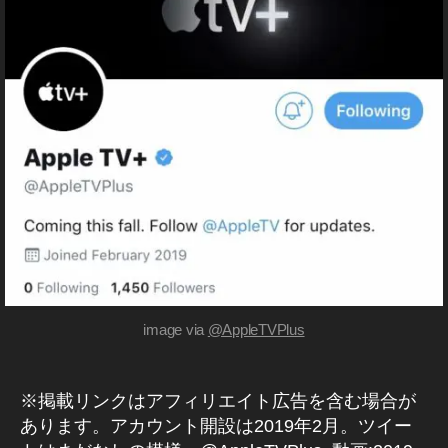
ー
tt
W
s
ス
er
IT
hi
,
T
ア
E
ア
ッ
R
ッ
プ
(
プ
デ
ツ
イ
ル
ー
ッ
最
ト
タ
新
最
ー
ニ
)
新
ュ
T
,
W
ー
T
IT
ス
wi
T
2
tt
E
R
0
er
新
image via ‪
@AppleTVPlus
2
ニ
公
1
,
ュ
式
ア
ア
ー
カ
ッ
※掲載リンクはアフィリエイト広告を含む場合が
ス
ウ
プ
速
あります。アカウント開設は2019年2月。ツイー
ン
ル
報
ト