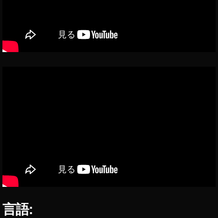
er
最
新
機
能
2
0
1
9
,
T
wi
tt
er
運
用
,
T
wi
tt
言語:
er