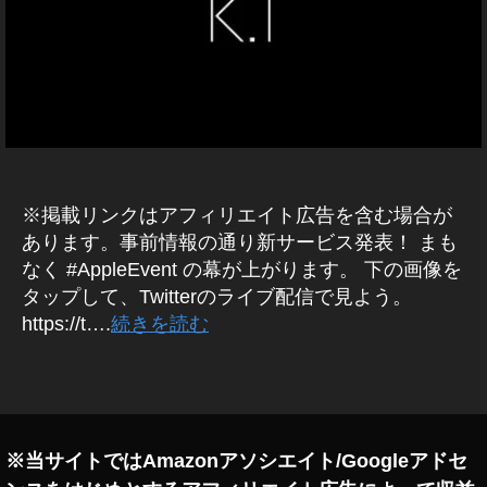
hi
テ
e
A
P
ィ
A
P
ン
r
L
グ
c
E
C
2
a
A
0
d
R
1
e
D
9
,
,
A
T
A
P
※掲載リンクはアフィリエイト広告を含む場合が
P
wi
p
あります。事前情報の通り新サービス発表！ まも
L
tt
pl
E
なく #AppleEvent の幕が上がります。 下の画像を
er
e
N
タップして、Twitterのライブ配信で見よう。
E
新
C
W
https://t….
続きを読む
機
a
S
能
r
+
,
d
タ
A
T
,
グ
P
P
wi
A
L
tt
p
E
※当サイトではAmazonアソシエイト/Googleアドセ
er
pl
T