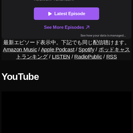
wi
tt
er
最
新
情
最新エピソード表示中。下記でも同じ配信聴けます。
報
Amazon Music
/
Apple Podcast
/
Spotify
/
ポッドキャス
,
トランキング
/
LISTEN
/
RadioPublic
/
RSS
T
wi
tt
YouTube
er
最
新
機
能
,
T
wi
tt