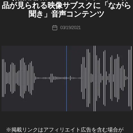
ゴ
L
T
品が見られる映像サブスクに「ながら
o
ー
ュ
リ
T
E
V
u
ス
聞き」音声コンテンツ
ー
ー
wi
+
A
ki
2
ス
P
tt
P
c
投
0
,
er
03/19/2021
投
L
hi
稿
2
A
u
E
稿
Ta
者
1
,
p
T
p
日
V
k
A
pl
d
+
a
p
e
at
D
h
pl
最
e
I
a
e
新
2
A
s
最
ニ
R
0
Y
hi
新
ュ
1
音
情
ー
9
,
声
報
ス
T
コ
,
2
wi
ン
テ
ア
0
tt
ン
ッ
2
er
ツ
プ
1
,
ア
/
ル
A
音
ッ
声
※掲載リンクはアフィリエイト広告を含む場合が
,
p
プ