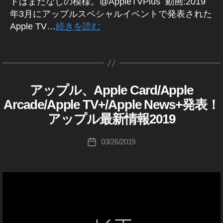
トはまだなしの模様。‪@AppleTVPlus ‬ 動画:2019
情
最
,
年3月にアップルスペシャルイベントで発表された
報
新
T
Apple TV…
続きを読む
情
wi
報
tt
タ
作
,
er
グ
成
音
マ
者
声
ー
:
コ
ケ
アップル、Apple Card/Apple
A
カ
K
P
ン
テ
テ
Arcade/Apple TV+/Apple News+発表！
o
P
テ
ィ
ゴ
L
u
アップル最新情報2019
ン
ン
リ
E
ki
ツ
グ
ー
A
c
投
,
,
P
03/26/2019
投
hi
稿
P
音
T
稿
L
Ta
者
声
wi
日
E
k
メ
tt
A
a
デ
R
er
h
C
ィ
マ
A
A
a
ア
ー
p
D
s
E
ケ
pl