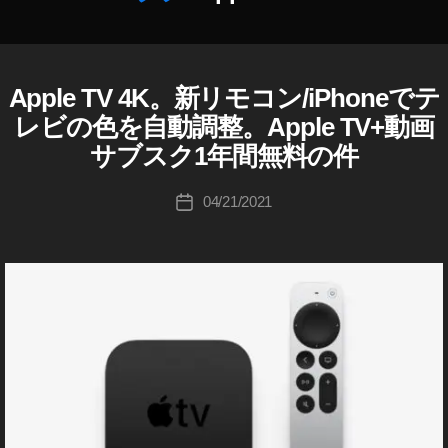
作
e
成
st
者
n
:
e
Apple TV 4K。新リモコン/iPhoneでテ
A
カ
A
K
w
P
テ
レビの色を自動調整。Apple TV+動画
p
o
s
,
P
ゴ
L
pl
u
T
サブスク1年間無料の件
リ
E
e
,
ki
wi
ー
A
A
c
tt
投
P
04/21/2021
投
p
hi
er
稿
P
稿
pl
L
Ta
n
者
日
E
e
k
e
A
O
a
w
R
n
A
h
fe
C
A
e
,
p
a
at
D
A
pl
s
ur
E
p
e
,
hi
e
,
A
pl
A
T
P
e
p
wi
P
L
T
pl
tt
E