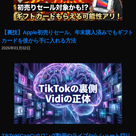
ア
ッ
プ
ル
サ
【裏技】Apple初売りセール、年末購入済みでもギフト
ブ
カードを後から手に入れる方法
ス
2026年01月02日
ク
リ
プ
シ
ョ
ン
サ
ー
ビ
ス
,
ア
ッ
TikTok(CapCut)ロング動画やライブからショート切り