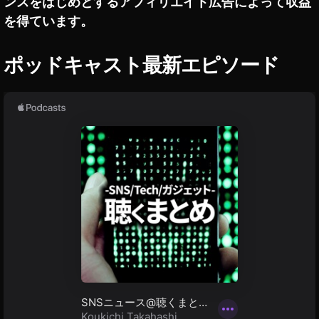
ンスをはじめとするアフィリエイト広告によって収益
V
新
e
+
機
N
を得ています。
能
e
2
w
ポッドキャスト最新エピソード
0
s
1
+
9
,
,
T
A
wi
p
tt
pl
er
e
最
T
新
V
ア
+
ッ
プ
デ
ー
ト
,
T