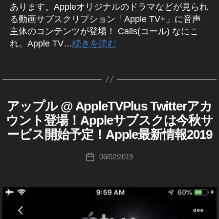
広
ガ
pl
あります。Appleオリジナルのドラマなどが見られ
デ
告
ジ
e
ー
る動画サブスクリプション「Apple TV+」に音声
ェ
最
ト
主体のコンテンツが登場！ Calls(コール) なにこ
ッ
新
,
れ。Apple TV…
続きを読む
ト
情
T
報
wi
タ
作
,
tt
グ
成
ア
er
者
ッ
ア
:
プ
アップル @ AppleTVPlus Twitterアカ
ッ
A
カ
K
P
ル
プ
テ
ウント登場！Appleサブスクは今秋サ
o
P
,
デ
ゴ
L
u
ービス開始予定！Apple最新情報2019
ア
ー
リ
E
ki
ッ
ト
ー
A
c
投
プ
P
06/02/2019
2
投
hi
稿
P
ル
0
稿
L
Ta
者
最
1
日
E
k
新
9
,
T
a
V
ニ
T
h
+
ュ
wi
a
T