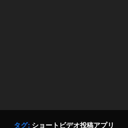
To
G
k
o
新
o
機
gl
能
e
2
Fi
0
re
2
w
0
,
or
ア
k
,
プ
Sl
リ
oy
,
,
シ
S
ョ
N
ー
S
,
ト
S
ビ
o
デ
ci
オ
タグ:
ショートビデオ投稿アプリ
al