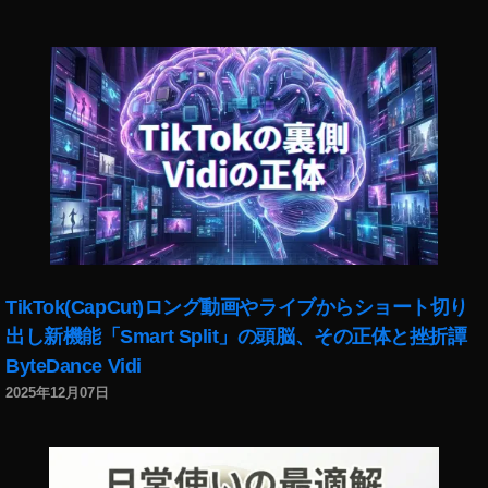
,
フ
ァ
イ
ヤ
ー
ワ
ー
ク
,
動
画
S
TikTok(CapCut)ロング動画やライブからショート切り
N
出し新機能「Smart Split」の頭脳、その正体と挫折譚
S
,
ByteDance Vidi
対
2025年12月07日
Ti
k
To
k