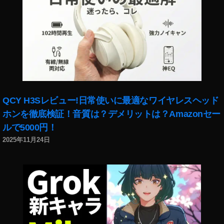
シ
ョ
ー
ト
ム
ー
ビ
ー
ア
QCY H3Sレビュー!日常使いに最適なワイヤレスヘッド
プ
ホンを徹底検証！音質は？デメリットは？Amazonセー
リ
,
ルで5000円！
短
2025年11月24日
編
動
画
投
稿
ア
プ
リ