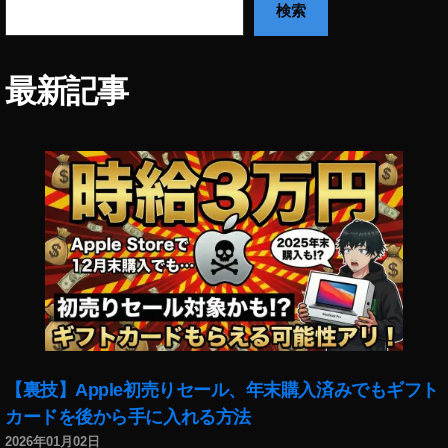
ョ
検索
ー
ト
ム
最新記事
ー
ビ
ー
投
稿
ア
プ
リ
,
フ
ァ
イ
ア
ー
【裏技】Apple初売りセール、年末購入済みでもギフト
ワ
カードを後から手に入れる方法
ー
ク
2026年01月02日