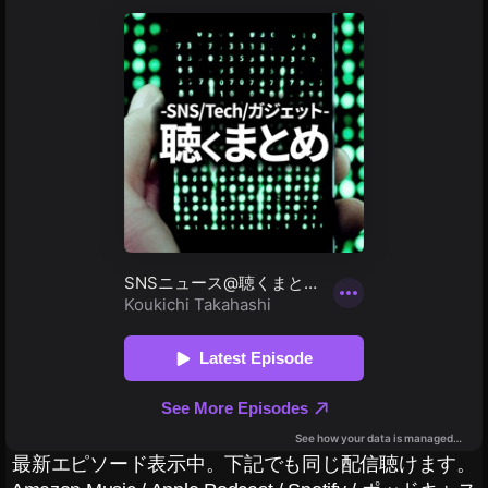
次
2
に
2
,
来
最
る
新
動
情
画
報
ア
,
プ
最
リ
新
,
機
Ti
能
k
,
To
最
k
新
み
機
た
能
い
2
な
0
動
2
画
最新エピソード表示中。下記でも同じ配信聴けます。
0
,
ア