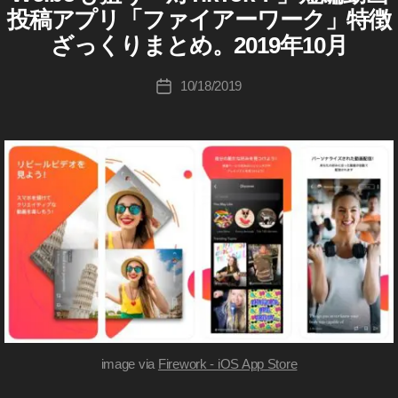
ゴ
E
,
投稿アプリ「ファイアーワーク」特徴
k
o
リ
W
中
To
u
O
ざっくりまとめ。2019年10月
ー
国
R
k
ki
ア
K
ラ
c
投
10/18/2019
投
プ
T
イ
hi
稿
I
稿
リ
バ
Ta
者
K
日
,
ル
T
k
中
O
シ
a
K
華
ョ
h
ア
ニ
ー
a
ュ
プ
ト
s
ー
リ
ス
ム
hi
,
ー
動
ビ
画
ー
S
ア
N
プ
S
,
リ
新
image via
Firework - iOS App Store
,
機
Ti