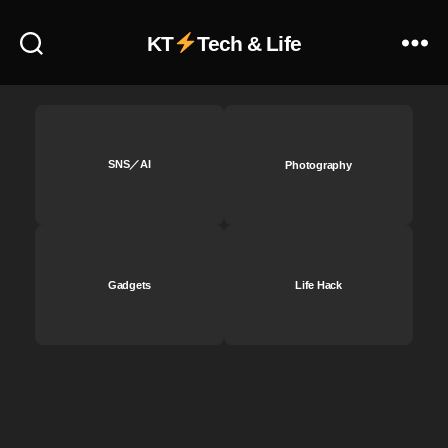
k
ci
意
KT
Tech & Life
al
味
M
,
e
Fi
di
re
a
,
w
Ti
or
SNS／AI
Photography
k
k
To
特
k
,
徴
Ti
,
k
Fi
To
Gadgets
Life Hack
re
k
w
新
or
機
k
能
と
,
は
Ti
？
k
,