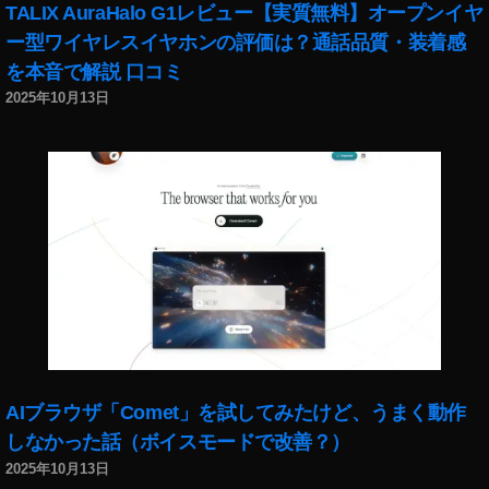
TALIX AuraHalo G1レビュー【実質無料】オープンイヤ
ー型ワイヤレスイヤホンの評価は？通話品質・装着感
を本音で解説 口コミ
2025年10月13日
AIブラウザ「Comet」を試してみたけど、うまく動作
しなかった話（ボイスモードで改善？）
2025年10月13日