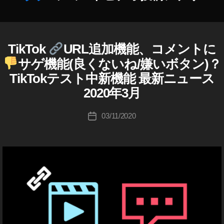
投
M
稿
e
作
ア
di
成
プ
a
,
者
TikTok
URL追加機能、コメントに
B
カ
リ
Ti
Y
:
テ
,
サゲ機能(良くないね/嫌いボタン)？
k
T
K
ゴ
シ
E
To
TikTokテスト中新機能 最新ニュース
o
リ
ョ
D
k
,
u
A
2020年3月
ー
ー
Ti
N
ki
ト
k
C
c
投
ム
E
03/11/2020
投
To
hi
稿
(
ー
稿
k
バ
Ta
者
ビ
日
ラ
イ
k
ー
ト
イ
a
投
ダ
バ
ン
h
稿
ル
ス
a
ア
)
,
s
プ
Ti
T
hi
リ
I
k
K
,
To
T
テ