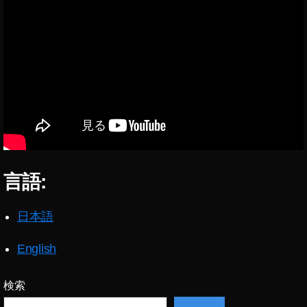
投
or
稿
k
,
ア
ア
プ
プ
リ
リ
,
シ
ョ
ー
ト
ビ
デ
言語:
オ
投
日本語
稿
ア
プ
English
リ
,
検索
シ