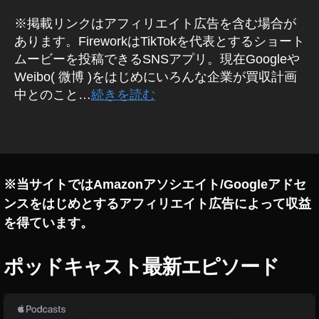
能
k
,
※掲載リンクはアフィリエイト広告を含む場合が
To
新
k
あります。FireworkはTikTokを代表とするショート
機
ラ
ムービーを投稿できるSNSアプリ。現在Googleや
能
イ
Weibo( 微博 )をはじめにいろんな企業が買収計画
2
バ
中とのこと…
続きを読む
0
ル
2
短
タ
0
,
編
グ
新
動
機
画
能
ア
※当サイトではAmazonアソシエイト/Googleアドセ
2
プ
ンスをはじめとするアフィリエイト広告によって収益
0
リ
2
を得ています。
,
1
,
Ti
新
k
ポッドキャスト最新エピソード
機
To
能
k
2
の
0