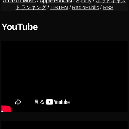
Amazon Music
/
Apple Podcast
/
Spotify
/
ポッドキャス
最
プ
トランキング
/
LISTEN
/
RadioPublic
/
RSS
新
リ
機
,
能
Ti
YouTube
2
k
0
To
2
k
1
,
対
最
抗
新
ア
機
プ
能
リ
2
,
0
W
2
ei
2
,
b
短
o
編
FI
動
re
画
w