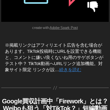
k
O
ィ
K
ラ
ッ
ア
イ
ク
プ
バ
リ
ト
ル
ニ
ッ
create with
Adobe Spark Post
S
ュ
ク
N
ー
,
ス
S
,
ニ
中
Ti
※掲載リンクはアフィリエイト広告を含む場合が
ュ
国
k
あります。TikTok投稿時にURLを設置できる機能
の
ー
To
話
と、コメントに嫌い/良くないね用のサゲボタンが
ス
k
題
テスト中？ TikTok動画へURLリンク追加機能。対
速
ラ
象サイト限定 リンクが設…
続きを読む
報
イ
,
バ
バ
タ
ル
イ
グ
ア
作
ト
プ
成
ダ
リ
者
Google買収計画中「Firework」とは？
F
カ
ン
,
I
:
テ
Weiboも狙う「対TikTok？」短編動画
ス
R
Ti
K