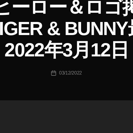
ヒーロー＆ロゴ
作
成
GER & BUN
者
:
K
2022年3月12日
o
u
ki
c
投
03/12/2022
hi
投
稿
T
稿
者
a
日
k
a
h
a
s
hi