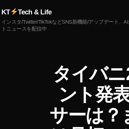
KT
Tech & Life
インスタ/Twitter/TikTokなどSNS新機能/アップデート、
トニュースを配信中
T
カ
タイバニ
I
テ
G
ゴ
E
リ
R
ント発表
ー
&
B
U
N
サーは？
N
Y
ア