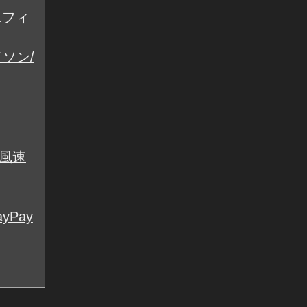
ニフィ
ソン/
大風速
Pay