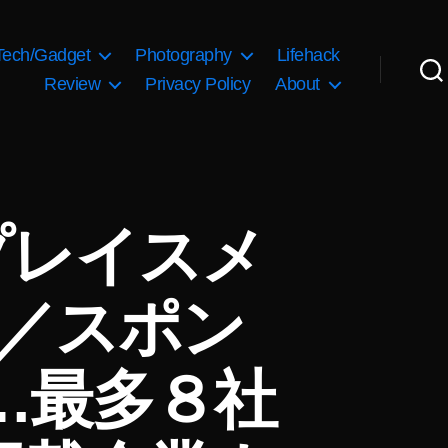
Tech/Gadget
Photography
Lifehack
Review
Privacy Policy
About
プレイスメ
宣／スポン
…最多８社