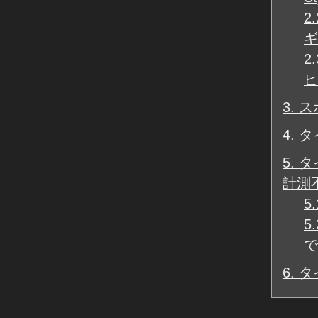
2.
ギ
2.
ヒ
3.
ス
4.
タ
5.
タイ
計測
5.
5.
で
6.
タ