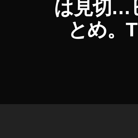
は見切…
ニ
メ
ニ
とめ。TI
ュ
ー
ス