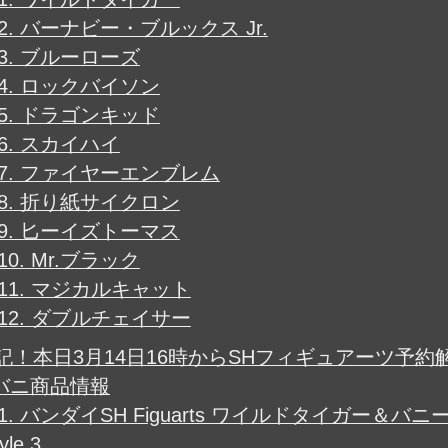
2.
バーナビー・ブルックス Jr.
3.
ブルーローズ
4.
ロックバイソン
5.
ドラゴンキッド
6.
スカイハイ
7.
ファイヤーエンブレム
8.
折り紙サイクロン
9.
匕ーイズトーマス
10.
Mr.ブラック
11.
マジカルキャット
12.
ダブルチェイサー
記！本日3月14日16時からSHフィギュアーツ予約
バニ商品情報
1.
バンダイSH Figuarts ワイルドタイガー＆バニ
yle 3