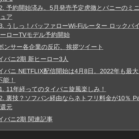
2.
予約開始済み。5月発売予定虎徹とバニーのミ
ュア
3.
うしっ！バッファローWi-Fiルーター ロックバイ
ーローTVモデル予約開始
ポンサー各企業の反応、挨拶ツイート
イバニ2期 新ヒーロー3人
バニ NETFLIX配信開始は4月8日。2022年も最
不能！
1.
11年経ってのタイバニ旋風楽しみ！
2.
裏技？ソフバン経由ならネトフリ料金が10％ Pay
還元
イバニ2期 関連記事