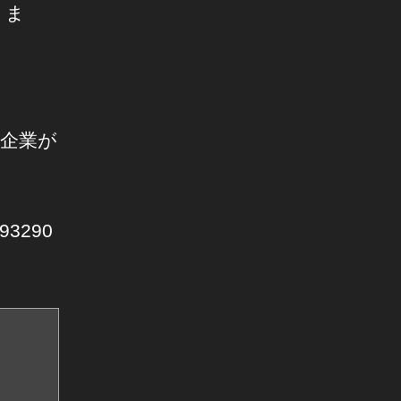
りま
ト企業が
893290