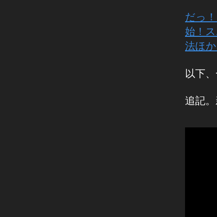
だっ！
始！ス
法ほか。
以下、
追記。