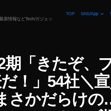
TOP
SNS/App
AI最新情報などTech/ガジェッ
2期「きたぞ、
だ！」54社＼
まさかだらけの