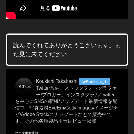
or
ld
s
,
F
A
C
E
読んでくれてありがとうございます。ま
B
O
た見に来てください
O
K(
フ
ェ
Koukichi Takahashi
@Koukichi_T
イ
Twitter常駐。ストックフォトグラファ
ス
ー/ブロガー。インスタグラム/Twitter
ブ
を中心にSNSの新機/アップデート最新情報を配
ッ
信中。写真素材EyeEm/Getty Images/イメージナ
ク
ビ/Adobe Stock/スナップートなどで販売中で
)
,
す。その他各種製品本音レビュー掲載
F
a
ブログ更新通知