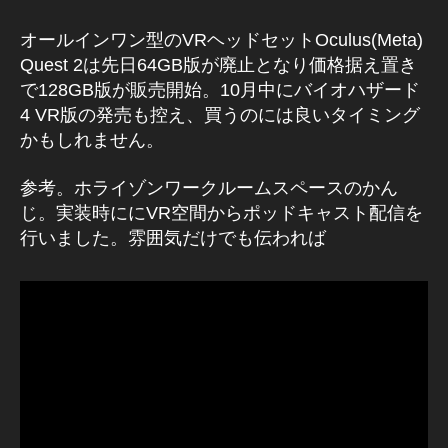
k
H
オールインワン型のVRヘッドセットOculus(Meta)
or
Quest 2は先日64GB版が廃止となり価格据え置き
iz
で128GB版が販売開始。10月中にバイオハザード
o
4 VR版の発売も控え、買うのには良いタイミング
n
,
かもしれません。
F
a
c
参考。ホライゾンワークルームスペースのかん
e
じ。実装時ににVR空間からポッドキャスト配信を
b
行いました。雰囲気だけでも伝われば
o
o
k
H
or
iz
o
n
W