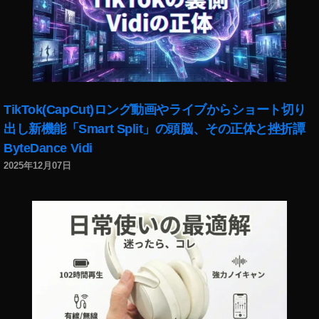
TikTok(CapCut)ロング動画やライブからショート切り
出し新機能「Smart Split」の頭脳、その正体と挫折譚
ByteDance Vidi
2025年12月07日