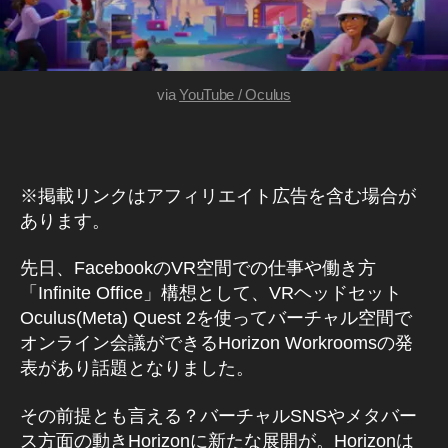
R
O
O
M
S
via
YouTube / Oculus
F
A
C
E
B
O
※掲載リンクはアフィリエイト広告を含む場合が
O
K
あります。
H
O
先日、FacebookのVR空間での仕事や働き方
R
I
「Infinite Office」構想として、VRヘッドセット
Z
Oculus(Meta) Quest 2を使ってバーチャル空間で
O
N
オンライン会議ができるHorizon Workroomsの発
W
表があり話題となりました。
O
R
L
その前提とも言える？バーチャルSNSやメタバー
D
ス方面の動きHorizonに新たな展開が。Horizonは
S