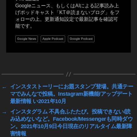
c
Googleニュース、もしくはAIによる記事読み上
e
げポッドキャスト「KT＠読まないブログ」をフ
b
ォローの上、更新通知設定で最新記事を確認可
o
能です。
o
k
Google News
Apple Podcast
Google Podcast
ア
バ
タ
タ
ー
グ
,
H
or
←
インスタストーリーにお題スタンプ登場。共通テー
iz
マでみんなで投稿。Instagram新機能/アップデート
o
最新情報 い2021年10月
n
→
インスタグラム 不具合ふたたび。投稿できない/読
W
み込めないなど。Facebook/Messengerも同時ダウ
or
kr
ン。2021年10月9日今日現在のリアルタイム最新障
o
害情報