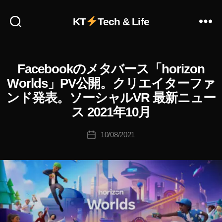
KT
Tech & Life
作
成
者
Facebookのメタバース「horizon
F
カ
A
:
テ
Worlds」PV公開。クリエイターファ
C
K
ゴ
E
ンド発表。ソーシャルVR 最新ニュー
o
リ
B
u
O
ス 2021年10月
ー
O
ki
K
c
投
H
10/08/2021
投
hi
稿
O
稿
R
Ta
者
日
I
k
Z
a
O
h
N
W
a
O
s
R
hi
K