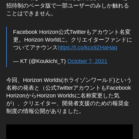
F
招待制のベータ版で一部ユーザーのみしか触れる
A
ことはできません。
C
E
B
O
Facebook Horizon公式Twitterもアカウント名変
O
更。Horizon Worldに。クリエイターファンドに
K
(
ついてアナウンス
https://t.co/kcx9ZHaHaq
フ
ェ
— KT (@Koukichi_T)
October 7, 2021
イ
ス
ブ
ッ
今回、Horizon Worlds(ホライゾンワールド)という
ク
名称の発表と（公式TwitterアカウントもFacebook
)
HorizonからHorizon Worldsに名称変更した気
ニ
ュ
が）、クリエイター、開発者支援のための報奨金
ー
制度の情報公開がありました。
ス
メ
タ
バ
ー