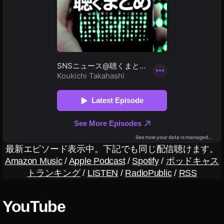
di
a
,
ア
プ
リ
,
ソ
ー
シ
ャ
ル
V
R
,
最新エピソード表示中。下記でも同じ配信聴けます。
フ
Amazon Music
/
Apple Podcast
/
Spotify
/
ポッドキャス
ェ
トランキング
/
LISTEN
/
RadioPublic
/
RSS
イ
ス
ブ
YouTube
ッ
ク