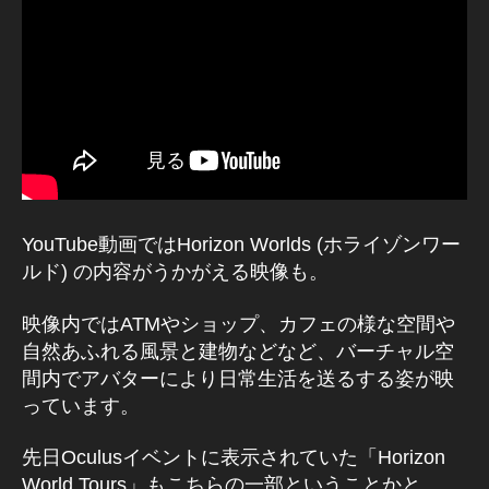
ス
/
ソ
ー
シ
ャ
ル
V
R
YouTube動画ではHorizon Worlds (ホライゾンワー
ルド) の内容がうかがえる映像も。
映像内ではATMやショップ、カフェの様な空間や
自然あふれる風景と建物などなど、バーチャル空
間内でアバターにより日常生活を送るする姿が映
っています。
先日Oculusイベントに表示されていた「Horizon
World Tours」もこちらの一部ということかと