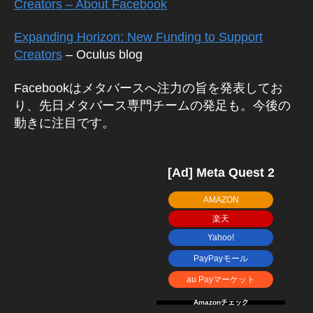
Creators – About Facebook
Expanding Horizon: New Funding to Support
A
Creators
– Oculus blog
p
p
,
Facebookはメタバースへ注力の旨を発表してお
F
り、先日メタバース専門チームの発足も。今後の
A
C
動きに注目です。
E
B
O
[Ad] Meta Quest 2
O
K
,
AMAZON
F
楽天
a
Yahoo!
c
e
PayPayモール
b
au Payマーケット
o
Amazonチェック
o