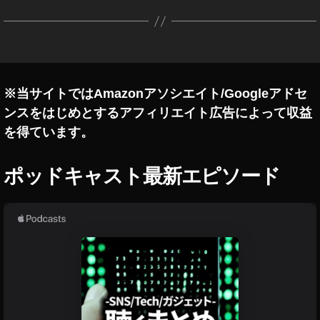
o
m
s
,
H
or
iz
※当サイトではAmazonアソシエイト/Googleアドセ
o
ンスをはじめとするアフィリエイト広告によって収益
n
W
を得ています。
or
ld
ポッドキャスト最新エピソード
s
,
S
N
S
,
S
o
ci
al
M
e