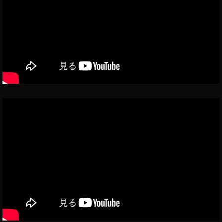
イ
ン
ス
タ
最
新
情
報
,
ビ
ジ
ネ
ス
,
マ
ネ
タ
イ
ズ
,
収