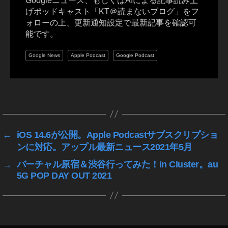
Googleニュース、もしくはAIによる記事読み上
S
げポッドキャスト「KT＠読まないブログ」をフ
N
ォローの上、更新通知設定で最新記事を確認可
S
能です。
最
新
Google News
Apple Podcast
Google Podcast
情
報
,
イ
タ
ン
グ
ス
タ
←
iOS 14.6が公開。Apple Podcastサブスクリプショ
N
ンに対応。アップル最新ニュース2021年5月
F
T
,
→
バーチャル原宿＆渋谷行ってみた！in Cluster。au
イ
5G POP DAY OUT 2021
ン
ス
タ
サ
ブ