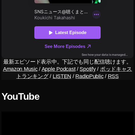
ン
ス
タ
収
益
化
機
能
,
最新エピソード表示中。下記でも同じ配信聴けます。
イ
Amazon Music
/
Apple Podcast
/
Spotify
/
ポッドキャス
ン
トランキング
/
LISTEN
/
RadioPublic
/
RSS
ス
タ
最
YouTube
新
ニ
ュ
ー
ス
,