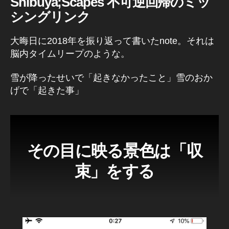
Shibuya;Scapes 不可逆回帰のミッ
n
P
シングリンク
h
ot
大晦日に2018年を振り返って書いたnote。それは
o
脳内タイムリープのような。
gr
a
雪が降ったせいで「起きなかったこと」雪のおか
p
げで「起きた事」
h
er
,
k
o
その目に映る景色は「収
u
ki
束」をする
c
hi
ta
k
a
h