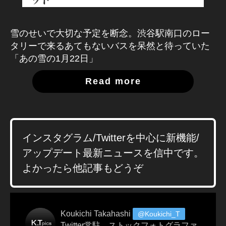
P
h
ot
雪のせいで大切な予定を断念。渋谷駅南口のロー
o
タリーで来るあてもないバスを呆然と待っていた
gr
「あの雪の1月22日」
a
p
Read more
h
er
To
k
y
インスタグラム/Twitterを中心に新機能/
o,
J
アップデート最新ニュースを信中です。
a
よかったら他記事もどうぞ
p
a
n
,
S
Koukichi Takahashi
@Koukichi_T
hi
Twitter常駐。ストックフォトグラファ