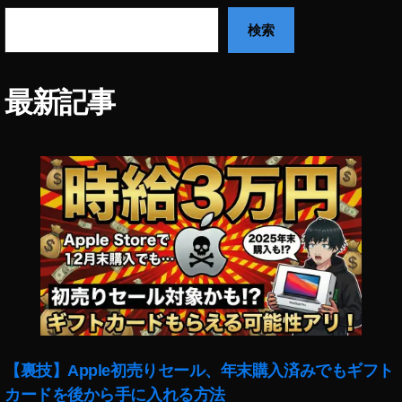
フ
リ
検索
ー
ラ
ン
最新記事
ス
カ
メ
ラ
マ
ン
,
写
真
,
日
本
,
東
【裏技】Apple初売りセール、年末購入済みでもギフト
京
カードを後から手に入れる方法
,