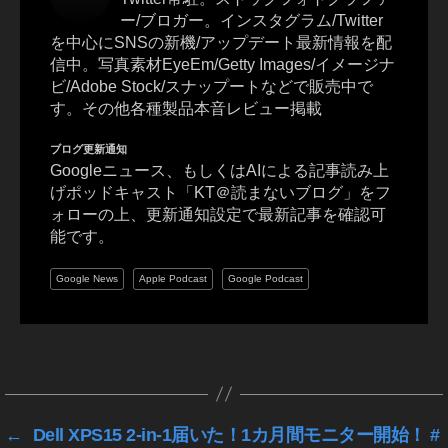
b
ー/ブロガー。インスタグラム/Twitter
u
を中心にSNSの新機/アップデート最新情報を配
y
信中。写真素材EyeEm/Getty Images/イメージナ
a
,
ビ/Adobe Stock/スナップートなどで販売中で
S
す。その他各種製品本音レビュー掲載
hi
b
ブログ更新通知
u
Googleニュース、もしくはAIによる記事読み上
y
げポッドキャスト「KT＠読まないブログ」をフ
a
ォローの上、更新通知設定で最新記事を確認可
P
能です。
h
ot
Google News
Apple Podcast
Google Podcast
o
gr
a
p
タ
h
グ
er
,
←
Dell XPS15 2-in-1届いた！1カ月間モニター開始！ #
S