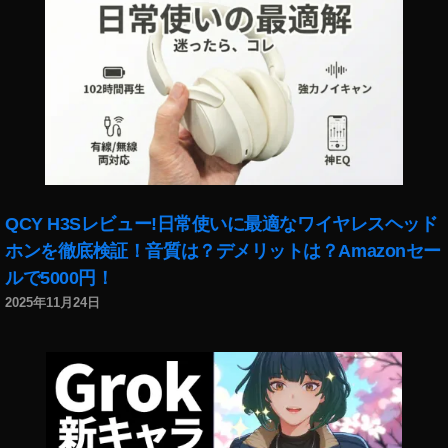
渋
谷
雪
写
真
,
雪
QCY H3Sレビュー!日常使いに最適なワイヤレスヘッド
ホンを徹底検証！音質は？デメリットは？Amazonセー
ルで5000円！
2025年11月24日