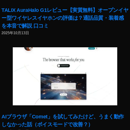
TALIX AuraHalo G1レビュー【実質無料】オープンイヤ
ー型ワイヤレスイヤホンの評価は？通話品質・装着感
を本音で解説 口コミ
2025年10月13日
AIブラウザ「Comet」を試してみたけど、うまく動作
しなかった話（ボイスモードで改善？）