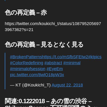
er
in
色の再定義 – 赤
To
k
https://twitter.com/koukichi_t/status/108795205697
y
o,
3967362?s=21
J
a
色の再定義 – 見るとなく見る
p
a
n
,
#BrokenPatterns
https://t.co/mSfbSFEtw2
#ktpics
J
#ColorRedefining
#abstract
#minimal
a
#minimalofsession
#EyeEm
p
pic.twitter.com/8wlQ18pW3x
a
n
,
— KT (@Koukichi_T)
August 22, 2018
J
a
p
関連:0.1222018 – あの雪の渋谷 –
a