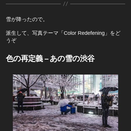
Y
A
S
C
雪が降ったので。
A
P
E
派生して、写真テーマ「Color Redefening」をど
S
うぞ
写
真
作
色の再定義 – あの雪の渋谷
品
テ
ー
マ
地
域
東
京
渋
谷