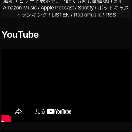
最新エピソード表示中。下記でも同じ配信聴けます。
h
Amazon Music
/
Apple Podcast
/
Spotify
/
ポッドキャス
er
トランキング
/
LISTEN
/
RadioPublic
/
RSS
,
To
YouTube
k
y
o
To
k
y
o
Ol
d
m
e
et
s
N
e
w
,