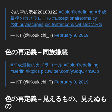
あの雪の渋谷20180122
#ColorRedefining
#平成
最後のカメラロール
#ExceptionalNormalcy
#Shibuyascapes
pic.twitter.com/cwLs5Dc1HG
fr
e
— KT (@Koukichi_T)
February 9, 2019
el
a
色の再定義 – 同族嫌悪
n
c
e
#平成最後のカメラロール
#ColorRedefining
p
#Berlin
#ktpics
pic.twitter.com/ySoqOKhSOp
h
ot
— KT (@Koukichi_T)
February 3, 2019
o
gr
a
色の再定義 – 見えるもの、見えぬも
p
の
h
er