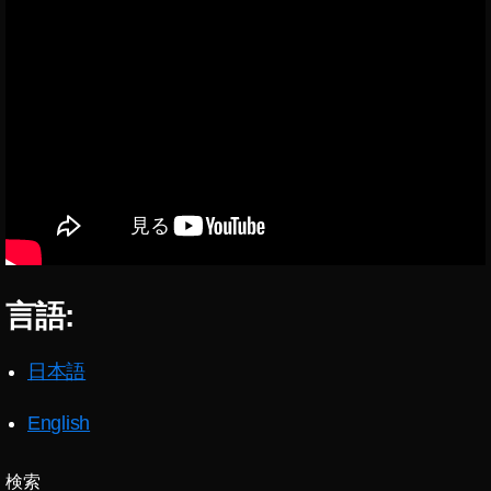
Y
O
U
M
A
K
E
S
HI
B
U
Y
A
,
言語:
あ
の
日本語
雪
の
English
渋
谷
,
検索