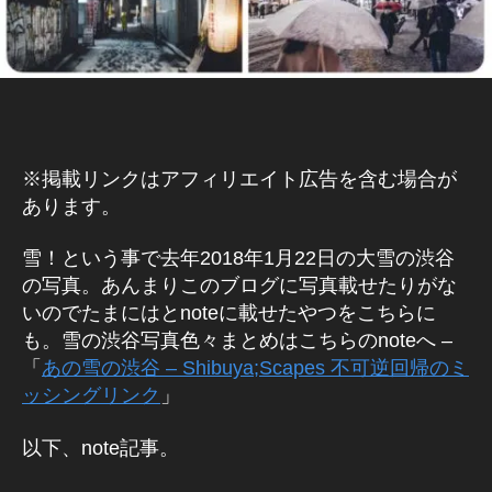
Y
E
X
C
E
P
T
I
O
※掲載リンクはアフィリエイト広告を含む場合が
N
あります。
A
L
N
雪！という事で去年2018年1月22日の大雪の渋谷
O
の写真。あんまりこのブログに写真載せたりがな
R
M
いのでたまにはとnoteに載せたやつをこちらに
A
も。雪の渋谷写真色々まとめはこちらのnoteへ –
L
C
「
あの雪の渋谷 – Shibuya;Scapes 不可逆回帰のミ
Y
ッシングリンク
」
S
H
I
以下、note記事。
B
U