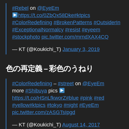
in
#Rebel
on
@EyeEm
To
https://t.co/0ZbQx58Dke
#ktpics
k
#ColorRedefining
#BrokenPatterns
#OutsiderIn
y
#ExceptionalNormalcy
#resist
#eyeem
o
,
#stockphoto
pic.twitter.com/mrndXAX4CQ
fr
e
— KT (@Koukichi_T)
January 3, 2019
el
a
n
色の再定義 – 彩色のうねり
c
e
p
#ColorRedefining
–
#street
on
@EyeEm
h
more
#Shibuya
pics
ot
https://t.co/HSnLfkworZ
#blue
#pink
#red
o
#yellow
#ktpics
#tokyo
#night
#EyeEm
gr
pic.twitter.com/zASGTsIpgd
a
p
— KT (@Koukichi_T)
August 14, 2017
h