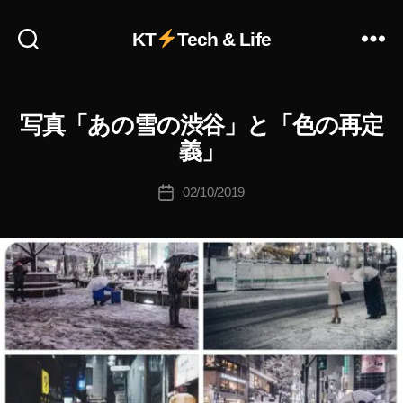
作
KT
Tech & Life
成
者
:
K
写真「あの雪の渋谷」と「色の再定
C
カ
o
O
テ
u
義」
L
ゴ
ki
O
リ
R
c
投
02/10/2019
投
R
ー
hi
稿
E
稿
Ta
者
D
日
k
E
F
a
E
h
N
a
I
N
s
G
hi
D
I
A
R