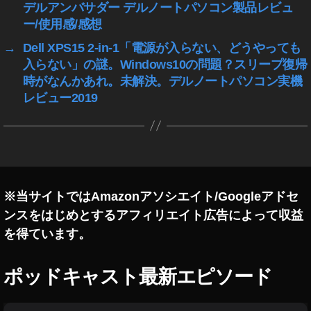
デルアンバサダー デルノートパソコン製品レビュ
hi
ー/使用感/感想
b
u
→
Dell XPS15 2-in-1「電源が入らない、どうやっても
y
入らない」の謎。Windows10の問題？スリープ復帰
a
時がなんかあれ。未解決。デルノートパソコン実機
P
レビュー2019
h
ot
o
gr
a
p
hy
※当サイトではAmazonアソシエイト/Googleアドセ
,
ンスをはじめとするアフィリエイト広告によって収益
S
を得ています。
hi
b
u
ポッドキャスト最新エピソード
y
a