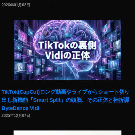
2026年01月02日
渋
谷
,
渋
谷
フ
ォ
ト
グ
ラ
フ
ァ
ー
TikTok(CapCut)ロング動画やライブからショート切り
,
渋
出し新機能「Smart Split」の頭脳、その正体と挫折譚
谷
ByteDance Vidi
写
2025年12月07日
真
家
,