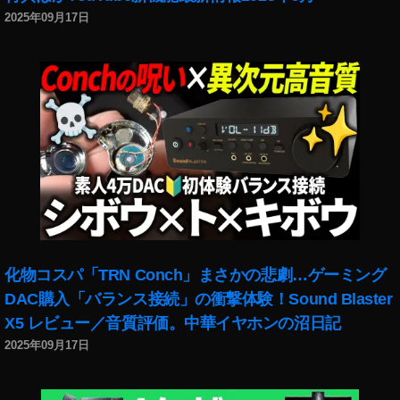
者
2025年09月17日
水
溜
り
ボ
ン
ド
,
Y
o
u
T
u
b
化物コスパ「TRN Conch」まさかの悲劇…ゲーミング
e
DAC購入「バランス接続」の衝撃体験！Sound Blaster
フ
X5 レビュー／音質評価。中華イヤホンの沼日記
ァ
2025年09月17日
ン
フ
ェ