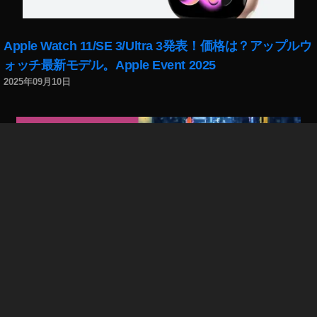
2
0
2
Apple Watch 11/SE 3/Ultra 3発表！価格は？アップルウ
0
ォッチ最新モデル。Apple Event 2025
開
2025年09月10日
催
日
時
,
Y
T
F
F
2
0
2
0
出
インスタリール新機能「リール動画をリンク」で回遊
演
率/フォロー率/集客UP！やり方、使い方解説。出ない場
者