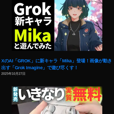
ェ
ス
2
0
2
0
出
演
者
木
XのAI「GROK」に新キャラ「Mika」登場！画像が動き
下
ゆ
出す「Grok Imagine」で遊び尽くす！
う
2025年10月27日
か
,
Y
o
u
T
u