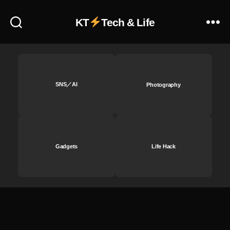
者
ふ
KT
Tech & Life
く
れ
な
,
Y
o
SNS／AI
Photography
u
T
u
b
e
Gadgets
Life Hack
フ
ァ
ン
フ
ェ
ス
2