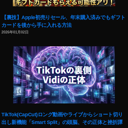
マ
リ
リ
【裏技】Apple初売りセール、年末購入済みでもギフト
ン
カードを後から手に入れる方法
,
2026年01月02日
Y
o
u
T
u
b
e
フ
ァ
ン
フ
ェ
ス
TikTok(CapCut)ロング動画やライブからショート切り
2
出し新機能「Smart Split」の頭脳、その正体と挫折譚
0