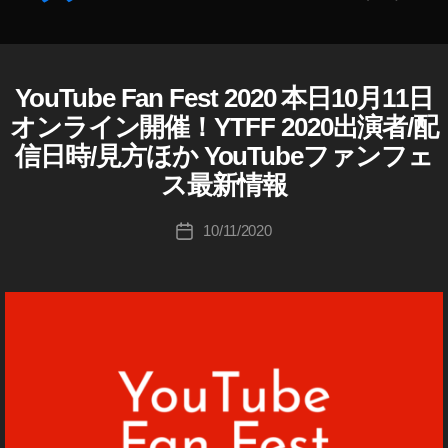
フ
ェ
作
ス
成
2
者
YouTube Fan Fest 2020 本日10月11日
Y
カ
0
O
:
テ
オンライン開催！YTFF 2020出演者/配
U
2
K
ゴ
T
0
信日時/見方ほか YouTubeファンフェ
o
リ
U
出
u
B
ス最新情報
ー
演
E
ki
者
c
投
10/11/2020
投
ま
hi
稿
稿
ぐ
Ta
者
日
に
k
ぃ
a
ゲ
h
ー
a
ム
s
実
hi
況
本