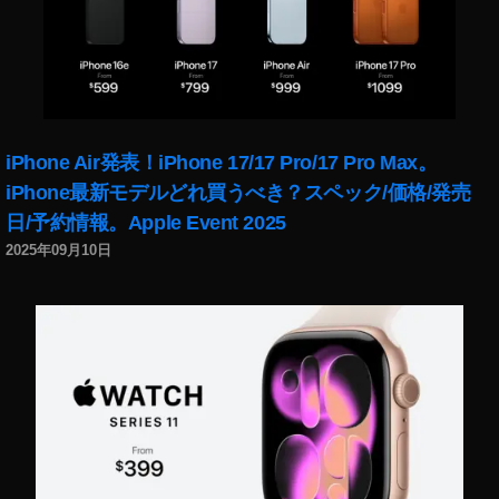
ス
2
0
2
0
日
本
iPhone Air発表！iPhone 17/17 Pro/17 Pro Max。
,
iPhone最新モデルどれ買うべき？スペック/価格/発売
Y
日/予約情報。Apple Event 2025
o
u
2025年09月10日
T
u
b
e
フ
ァ
ン
フ
ェ
ス