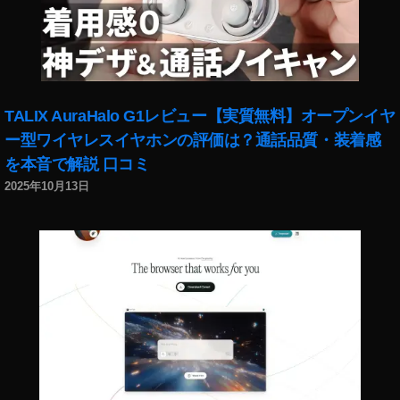
b
e
フ
ァ
ン
フ
TALIX AuraHalo G1レビュー【実質無料】オープンイヤ
ェ
ー型ワイヤレスイヤホンの評価は？通話品質・装着感
ス
を本音で解説 口コミ
2
0
2025年10月13日
2
0
出
演
者
東
海
オ
ン
エ