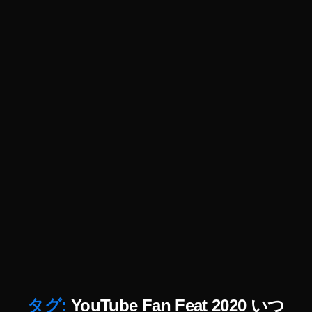
0
2
0
出
演
者
ま
あ
た
そ
,
Y
o
u
T
u
b
e
フ
ァ
タグ:
YouTube Fan Feat 2020 いつ
ン