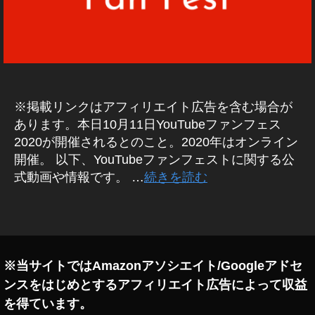
館
,
Y
o
u
T
u
※掲載リンクはアフィリエイト広告を含む場合が
b
あります。本日10月11日YouTubeファンフェス
e
2020が開催されるとのこと。2020年はオンライン
フ
開催。 以下、YouTubeファンフェストに関する公
ァ
式動画や情報です。 …
続きを読む
ン
フ
ェ
タ
ス
グ
2
0
※当サイトではAmazonアソシエイト/Googleアドセ
2
ンスをはじめとするアフィリエイト広告によって収益
0
出
を得ています。