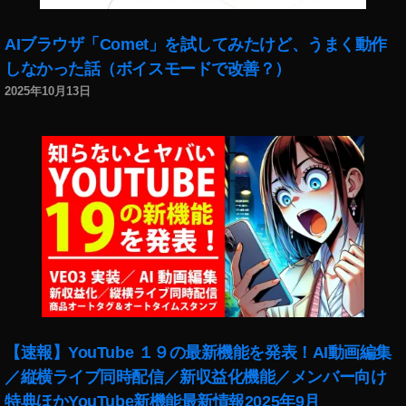
ア
,
Y
AIブラウザ「Comet」を試してみたけど、うまく動作
o
しなかった話（ボイスモードで改善？）
u
2025年10月13日
T
u
b
e
フ
ァ
ン
フ
ェ
ス
2
0
2
【速報】YouTube １９の最新機能を発表！AI動画編集
0
／縦横ライブ同時配信／新収益化機能／メンバー向け
出
特典ほかYouTube新機能最新情報2025年9月
演