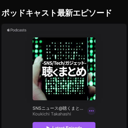
演
者
ポッドキャスト最新エピソード
ゆ
き
り
ぬ
,
Y
o
u
T
u
b
e
フ
ァ
ン
フ
ェ
ス
2