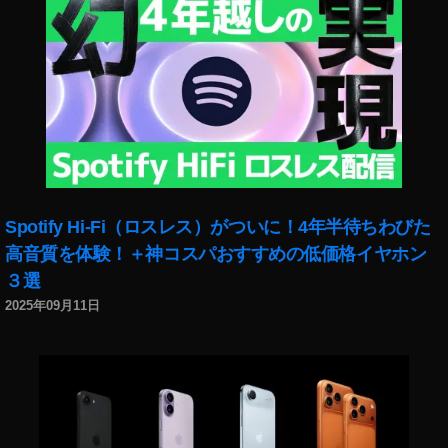
ス
2
0
2
0
日
時
,
Y
o
Spotify Hi-Fi（ロスレス）がついに！4年半待ちわびた
u
T
高音質を体験！＋神コスパおすすめの低価格イヤホン
u
３選
b
2025年09月11日
e
フ
ァ
ン
フ
ェ