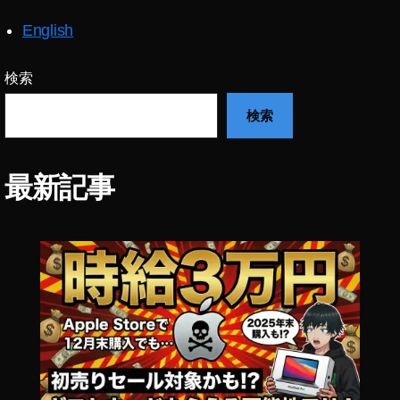
Y
English
o
u
T
検索
u
検索
b
e
フ
ァ
最新記事
ン
フ
ェ
ス
2
0
2
0
出
演
者