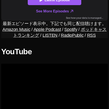
0
2
0
出
最新エピソード表示中。下記でも同じ配信聴けます。
演
Amazon Music
/
Apple Podcast
/
Spotify
/
ポッドキャス
者
トランキング
/
LISTEN
/
RadioPublic
/
RSS
エ
ミ
リ
YouTube
ン
,
Y
o
u
T
u
b
e
フ
ァ