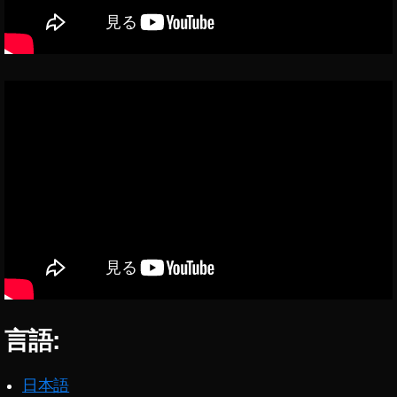
ン
フ
ェ
ス
2
0
2
0
出
演
者
プ
リ
ッ
と
C
h
言語:
a
n
n
日本語
el
,