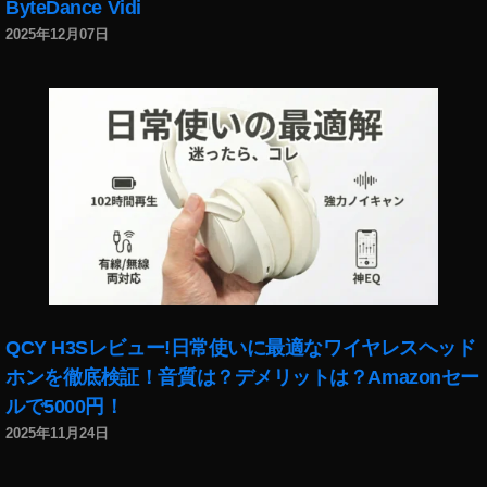
2
ByteDance Vidi
0
2025年12月07日
出
演
者
川
口
春
奈
,
Y
o
u
T
u
QCY H3Sレビュー!日常使いに最適なワイヤレスヘッド
b
ホンを徹底検証！音質は？デメリットは？Amazonセー
e
ルで5000円！
フ
2025年11月24日
ァ
ン
フ