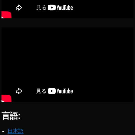
ン
フ
ェ
ス
2
0
2
0
出
演
者
プ
リ
ッ
と
C
h
言語:
a
n
n
日本語
el
,