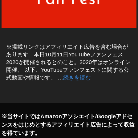
館
,
Y
o
u
T
u
※掲載リンクはアフィリエイト広告を含む場合が
b
あります。本日10月11日YouTubeファンフェス
e
2020が開催されるとのこと。2020年はオンライン
フ
開催。 以下、YouTubeファンフェストに関する公
ァ
式動画や情報です。 …
続きを読む
ン
フ
ェ
タ
ス
グ
2
0
※当サイトではAmazonアソシエイト/Googleアドセ
2
ンスをはじめとするアフィリエイト広告によって収益
0
出
を得ています。