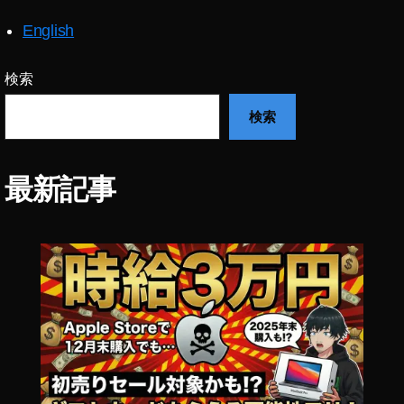
Y
English
o
u
T
検索
u
検索
b
e
フ
ァ
最新記事
ン
フ
ェ
ス
2
0
2
0
出
演
者