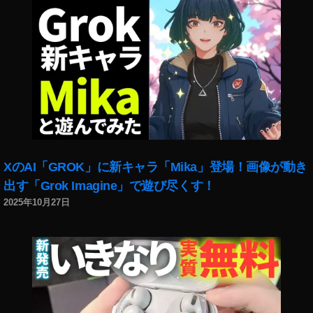
ェ
ス
2
0
2
0
出
演
者
木
XのAI「GROK」に新キャラ「Mika」登場！画像が動き
下
ゆ
出す「Grok Imagine」で遊び尽くす！
う
2025年10月27日
か
,
Y
o
u
T
u