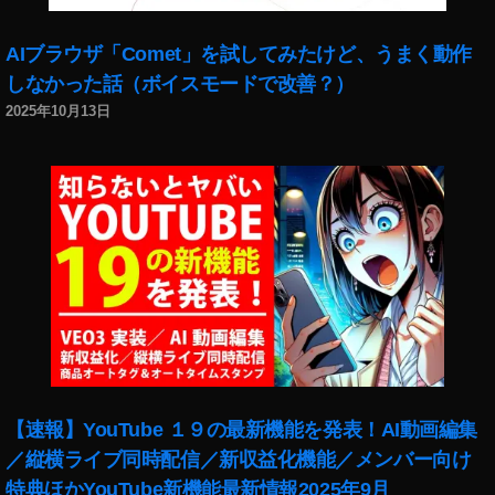
ア
,
Y
AIブラウザ「Comet」を試してみたけど、うまく動作
o
しなかった話（ボイスモードで改善？）
u
2025年10月13日
T
u
b
e
フ
ァ
ン
フ
ェ
ス
2
0
2
【速報】YouTube １９の最新機能を発表！AI動画編集
0
／縦横ライブ同時配信／新収益化機能／メンバー向け
出
特典ほかYouTube新機能最新情報2025年9月
演