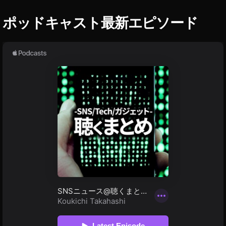
演
者
ポッドキャスト最新エピソード
ゆ
き
り
ぬ
,
Y
o
u
T
u
b
e
フ
ァ
ン
フ
ェ
ス
2