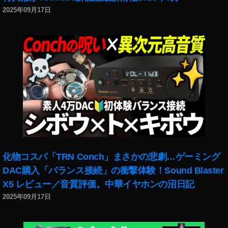
者
2025年09月17日
水
溜
り
ボ
ン
ド
,
Y
o
u
T
u
b
化物コスパ「TRN Conch」まさかの悲劇…ゲーミング
e
DAC購入「バランス接続」の衝撃体験！Sound Blaster
フ
X5 レビュー／音質評価。中華イヤホンの沼日記
ァ
2025年09月17日
ン
フ
ェ