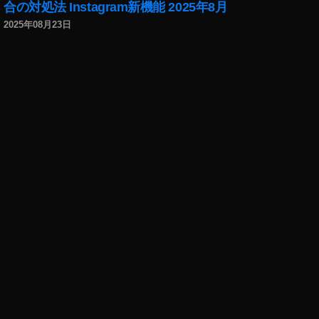
HI
合の対処法 Instagram新機能 2025年8月
K
2025年08月23日
A
KI
N
,
Y
T
F
F
2
0
2
0
出
演
者
k
e
m
io
,
Y