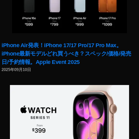
ス
2
0
2
0
日
本
iPhone Air発表！iPhone 17/17 Pro/17 Pro Max。
,
iPhone最新モデルどれ買うべき？スペック/価格/発売
Y
日/予約情報。Apple Event 2025
o
u
2025年09月10日
T
u
b
e
フ
ァ
ン
フ
ェ
ス