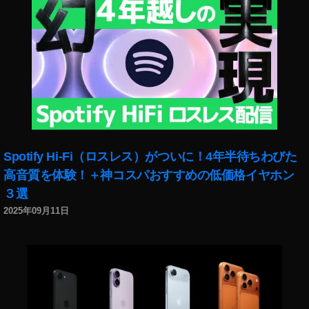
ス
2
0
2
0
日
時
,
Y
o
Spotify Hi-Fi（ロスレス）がついに！4年半待ちわびた
u
T
高音質を体験！＋神コスパおすすめの低価格イヤホン
u
３選
b
2025年09月11日
e
フ
ァ
ン
フ
ェ