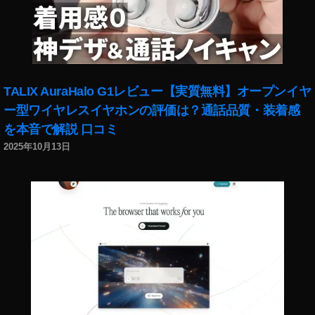
b
e
フ
ァ
ン
フ
TALIX AuraHalo G1レビュー【実質無料】オープンイヤ
ェ
ー型ワイヤレスイヤホンの評価は？通話品質・装着感
ス
を本音で解説 口コミ
2
0
2025年10月13日
2
0
出
演
者
東
海
オ
ン
エ