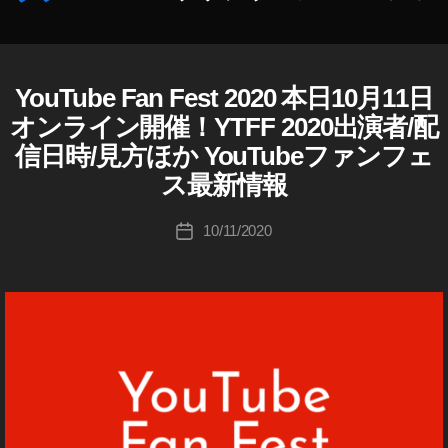
フ
ェ
作
ス
成
2
者
YouTube Fan Fest 2020 本日10月11日
Y
カ
0
O
:
テ
オンライン開催！YTFF 2020出演者/配
U
2
K
ゴ
T
0
信日時/見方ほか YouTubeファンフェ
o
リ
U
出
u
B
ス最新情報
ー
演
E
ki
者
c
投
10/11/2020
投
ま
hi
稿
稿
ぐ
Ta
者
日
に
k
ぃ
a
ゲ
h
ー
a
ム
s
実
hi
況
本