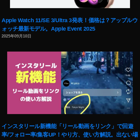
2
0
2
Apple Watch 11/SE 3/Ultra 3発表！価格は？アップルウ
0
ォッチ最新モデル。Apple Event 2025
開
2025年09月10日
催
日
時
,
Y
T
F
F
2
0
2
0
出
インスタリール新機能「リール動画をリンク」で回遊
演
率/フォロー率/集客UP！やり方、使い方解説。出ない場
者