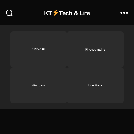
者
ふ
KT
Tech & Life
く
れ
な
,
Y
o
SNS／AI
Photography
u
T
u
b
e
Gadgets
Life Hack
フ
ァ
ン
フ
ェ
ス
2