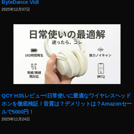
2
ByteDance Vidi
0
2025年12月07日
出
演
者
川
口
春
奈
,
Y
o
u
T
u
QCY H3Sレビュー!日常使いに最適なワイヤレスヘッド
b
ホンを徹底検証！音質は？デメリットは？Amazonセー
e
ルで5000円！
フ
2025年11月24日
ァ
ン
フ