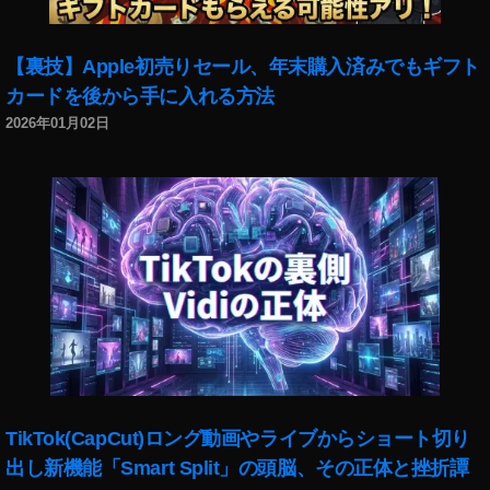
マ
リ
リ
【裏技】Apple初売りセール、年末購入済みでもギフト
ン
カードを後から手に入れる方法
,
2026年01月02日
Y
o
u
T
u
b
e
フ
ァ
ン
フ
ェ
ス
TikTok(CapCut)ロング動画やライブからショート切り
2
出し新機能「Smart Split」の頭脳、その正体と挫折譚
0