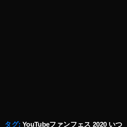
0
2
0
出
演
者
ま
あ
た
そ
,
Y
o
u
T
u
b
e
フ
ァ
タグ:
YouTubeファンフェス 2020 いつ
ン