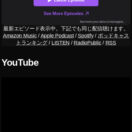
0
2
0
出
最新エピソード表示中。下記でも同じ配信聴けます。
演
Amazon Music
/
Apple Podcast
/
Spotify
/
ポッドキャス
者
トランキング
/
LISTEN
/
RadioPublic
/
RSS
エ
ミ
リ
YouTube
ン
,
Y
o
u
T
u
b
e
フ
ァ