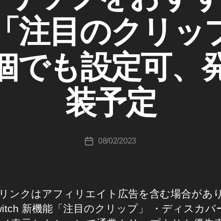
「注目のクリッ
作
成
個でも設定可、
者
:
K
装予定
o
u
ki
c
投
08/02/2023
hi
投
稿
T
稿
者
a
日
k
a
リンクはアフィリエイト広告を含む場合があ
h
witch 新機能「注目のクリップ」 ・ディスカバ
a