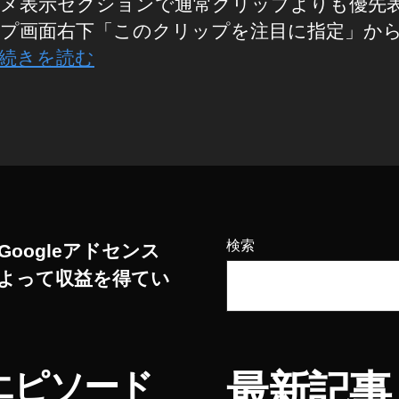
メ表示セクションで通常クリップよりも優先
s
hi
プ画面右下「このクリップを注目に指定」か
続きを読む
検索
Googleアドセンス
よって収益を得てい
エピソード
最新記事