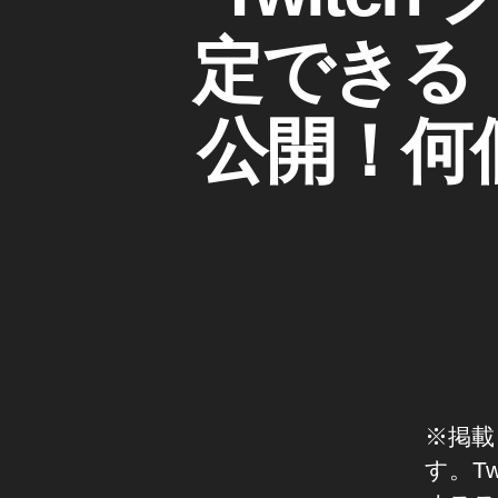
P
at
ゴ
L
e
,
リ
E
定できる
u
ー
D
p
J
d
I
公開！何
at
D
e
JI
O
2
S
0
M
2
O
P
3
,
O
ア
C
ッ
K
E
プ
T
デ
I
ー
N
ト
※掲載
S
,
T
す。T
A
ア