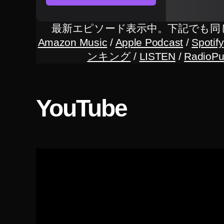
イ
R
ン
(
ツ
ス
最新エピソード表示中。下記でも同
イ
タ
Amazon Music
/
Apple Podcast
/
Spotify
ッ
グ
タ
ンキング
/
LISTEN
/
RadioPu
ー
ラ
)
ム
イ
,
ン
イ
YouTube
ス
ン
タ
グ
ス
ラ
タ
ム
グ
最
新
ラ
ニ
ム
ュ
S
ー
ス
H
/
O
最
P
新