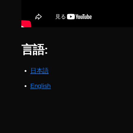
ン
ニ
ュ
ス
ー
タ
ス
グ
新
ラ
製
ム
品
言語:
・
シ
商
ョ
品
ッ
レ
ビ
日本語
ピ
ュ
ン
ー
グ
English
/
ア
設
ン
定
バ
,
サ
ダ
イ
ー
ン
ス