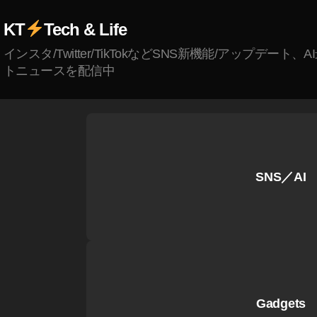
er
n
KT
Tech & Life
e
インスタ/Twitter/TikTokなどSNS新機能/アップデート、
w
トニュースを配信中
fe
at
ur
e
2
0
SNS／AI
2
3
,
T
wi
tt
er
u
p
Gadgets
d