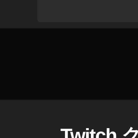
at
e
,
T
wi
tt
er
u
p
d
at
e
2
0
2
3
,
u
p
A
カ
Twitc
d
P
テ