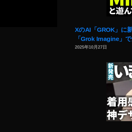
XのAI「GROK」
「Grok Imagin
2025年10月27日