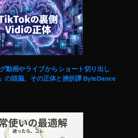
ut)ロング動画やライブからショート切り出し
lit」の頭脳、その正体と挫折譚 ByteDance