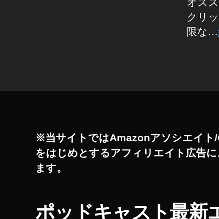
G
オスス
ッ
R
クリッ
プ
A
M
デ
限な…
(
ー
イ
ト
ン
タ
ス
2
タ
グ
0
グ
2
ラ
ム
3
,
)
ア
PI
ッ
N
プ
※当サイトではAmazonアソシエイト/
T
デ
E
をはじめとするアフィリエイト広告に
R
ー
E
ます。
ト
S
最
T(
ピ
新
ン
,
ポッドキャスト最新
タ
ア
レ