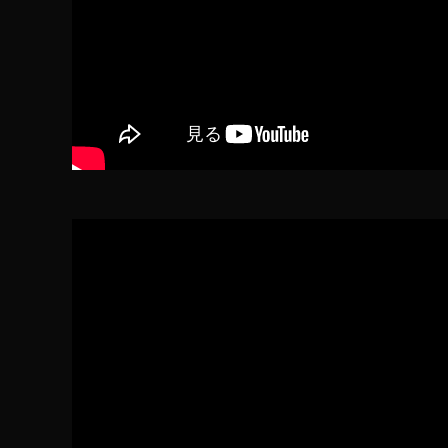
情
N
報
O
イ
W
ン
,
ス
イ
タ
グ
ン
ラ
ス
ム
タ
最
新
グ
機
ラ
能
ム
カ
S
メ
h
ラ
/
o
レ
p
ン
N
ズ
o
ゲ
w
,
ー
ム
イ