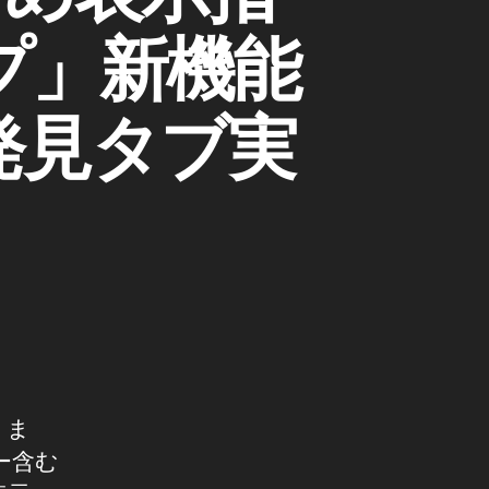
プ」新機能
発見タブ実
りま
ー含む