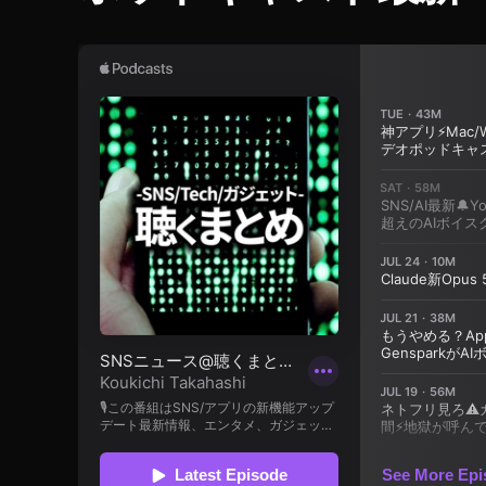
ス
ッ
ト
プ
)
ル
T
,
W
IT
イ
C
ン
H
ス
T
タ
W
,
IT
T
イ
E
ン
R
ス
B
L
タ
U
グ
E
ラ
T
マ
W
ー
IT
T
,
E