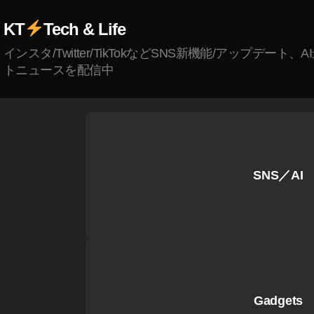
ア
ル
KT
Tech & Life
タ
インスタ/Twitter/TikTokなどSNS新機能/アップデート、
イ
トニュースを配信中
ム
情
報
,
T
wi
tt
SNS／AI
er
接
続
で
き
な
い
Gadgets
リ