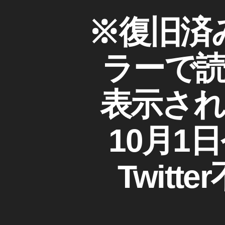
日
T
カ
※復旧済
,
W
テ
T
IT
ゴ
T
wi
リ
E
ラーで
tt
ー
R
er
(
ツ
接
イ
表示され
続
ッ
で
タ
ー
き
)
10月1
な
不
い
具
今
合
Twit
現
/
障
在
害
,
情
T
報
wi