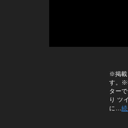
な
い
理
由
,
T
wi
tt
er
新
機
※掲載
能
す。※
,
ターで
T
り ツ
wi
tt
に…
続
er
新
タ
機