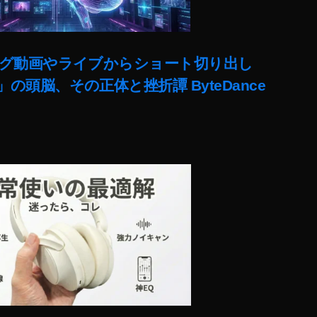
ut)ロング動画やライブからショート切り出し
lit」の頭脳、その正体と挫折譚 ByteDance