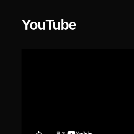
wi
tt
er
YouTube
最
新
機
能
2
0
2
0
,
T
wi
tt
er
読
み
込
め