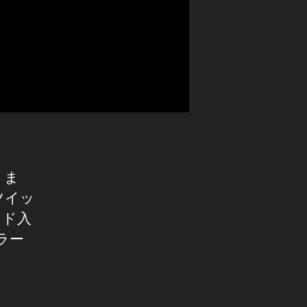
りま
ツイッ
ンド入
ラー