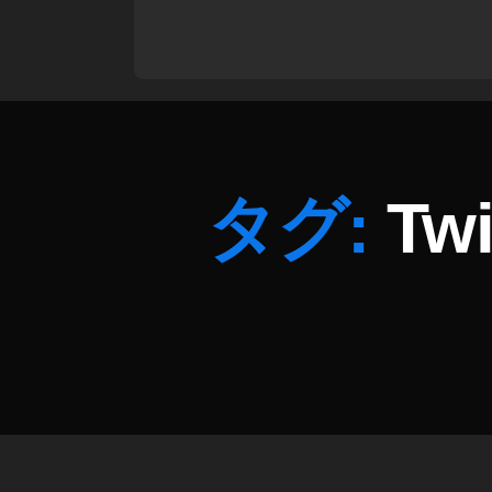
ア
ル
タ
イ
ム
速
報
タグ:
Tw
,
T
wi
tt
er
接
続
で
き
な
い
今