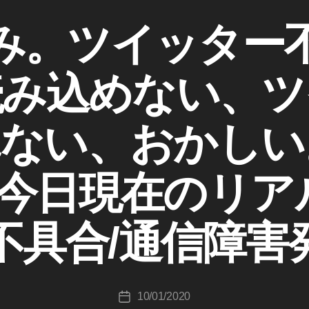
み。ツイッター
読み込めない、ツ
ない、おかしい。
作
成
日今日現在のリ
者
:
K
ter不具合/通信障
o
u
ki
c
投
10/01/2020
hi
投
稿