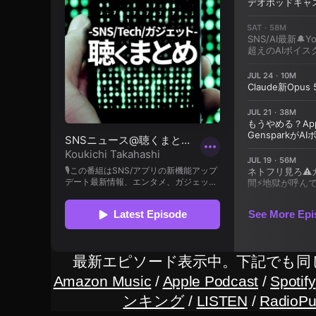
T
wi
tt
er
最
新
情
報
,
T
wi
tt
er
最
新
機
最新エピソード表示中。下記でも同
能
Amazon Music
/
Apple Podcast
/
Spotify
,
ンキング
/
LISTEN
/
RadioPu
T