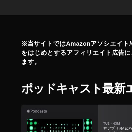
グ
能
2
0
2
0
,
T
※当サイトではAmazonアソシエイト/
wi
をはじめとするアフィリエイト広告に
tt
ます。
er
最
新
ア
ポッドキャスト最新
ッ
プ
デ
ー
ト
,