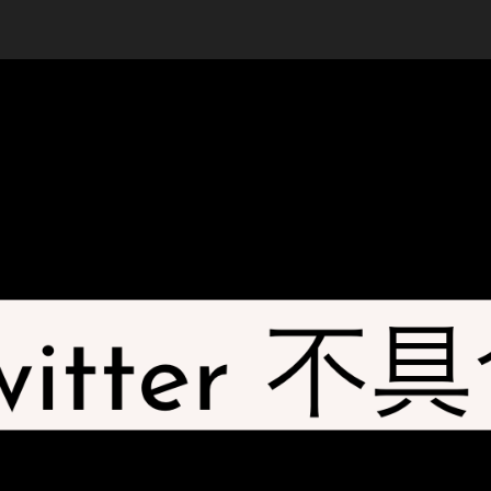
T
稿
者
a
日
k
a
h
a
s
hi