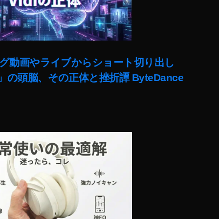
ut)ロング動画やライブからショート切り出し
lit」の頭脳、その正体と挫折譚 ByteDance