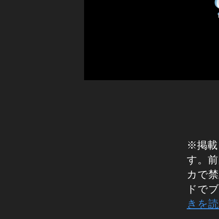
ィ
ッ
ク
ト
ッ
ク
,
テ
ィ
ッ
ク
ト
ッ
※掲載
ク
す。前
9
カで禁
月
ドでブ
2
0
きを読
日