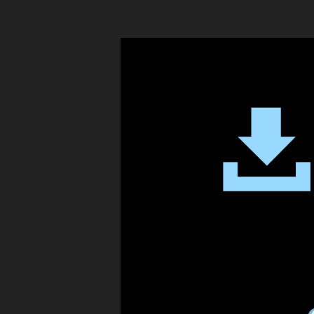
k
T
o
k
見
ら
れ
な
く
な
る
？
,
ア
プ
リ
,
テ