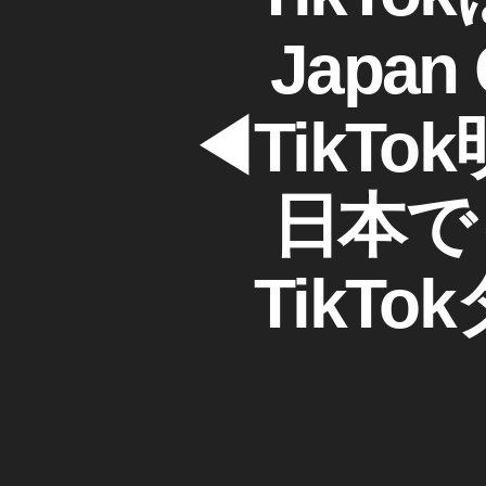
K
ゴ
Ti
T
リ
k
O
Jap
ー
K
T
o
k
◀︎Tik
終
了
,
日本で
Ti
k
T
TikT
o
k
終
了
い
つ
,
Ti