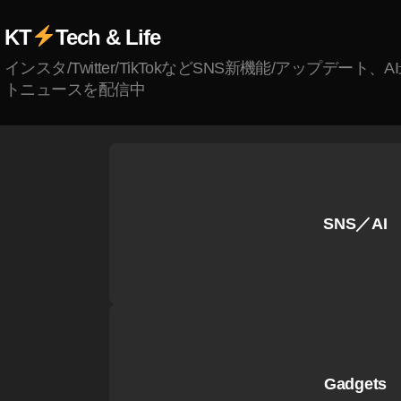
k
KT
Tech & Life
T
o
インスタ/Twitter/TikTokなどSNS新機能/アップデート、
k
トニュースを配信中
禁
止
,
Ti
k
T
SNS／AI
o
k
禁
止
い
つ
,
Gadgets
Ti