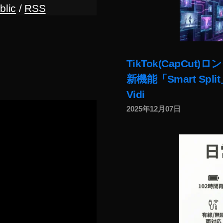
blic
/
RSS
TikTok(CapC
新機能「Smart Sp
Vidi
2025年12月07日