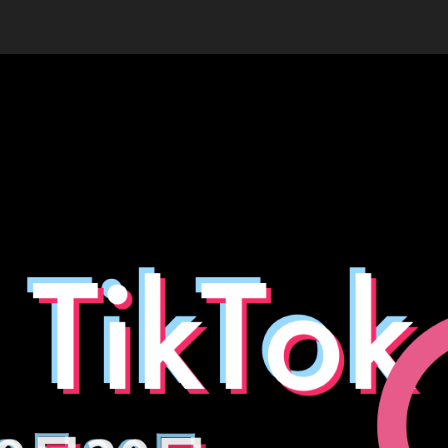
T
稿
者
a
日
k
a
h
a
s
hi