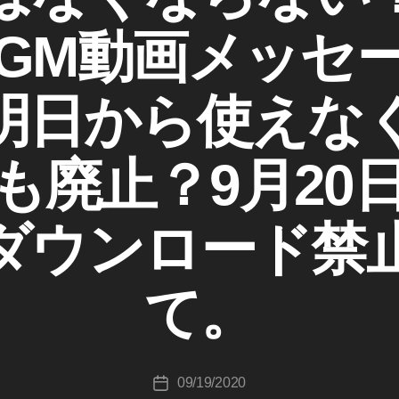
an GM動画メッセ
Tok明日から使え
も廃止？9月20
作
成
okダウンロード
者
:
K
て。
o
u
ki
c
投
09/19/2020
hi
投
稿