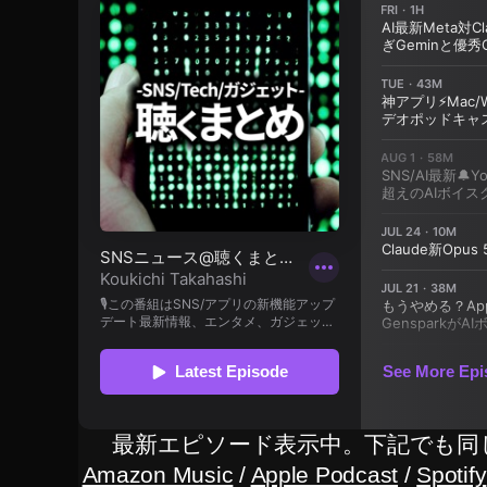
廃
止
,
テ
ィ
ッ
ク
ト
ッ
ク
9
月
2
0
日
禁
止
最新エピソード表示中。下記でも同
,
Amazon Music
/
Apple Podcast
/
Spotify