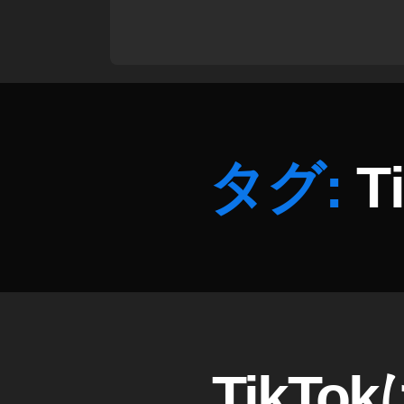
k
T
o
k
禁
止
日
本
タグ:
T
,
Ti
k
T
o
k
禁
止
時
期
T
カ
TikT
I
テ
,