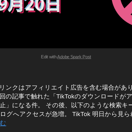
Edit with
Adobe Spark Post
リンクはアフィリエイト広告を含む場合があ
回の記事で触れた「TikTokのダウンロードが
止」になる件。 その後、以下のような検索キ
ログへアクセスが急増。 TikTok 明日から見
む