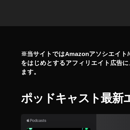
使
タ
え
グ
な
く
な
る
,
テ
※当サイトではAmazonアソシエイト/
ィ
をはじめとするアフィリエイト広告に
ッ
ます。
ク
ト
ッ
ク
ポッドキャスト最新
9
月
2
0
日