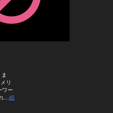
りま
アメリ
ーワー
られ…
続