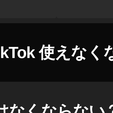
ikTok 使えな
okはなくならない？T