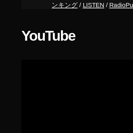
テ
ンキング
/
LISTEN
/
RadioPu
ィ
ッ
ク
ト
YouTube
ッ
ク
な
く
な
る
の
,
テ
ィ
ッ
ク
ト
ッ