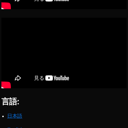
ア
,
音
声
配
信
サ
ー
ビ
ス
,
音
楽
ス
ト
リ
言語:
ー
ミ
日本語
ン
グ