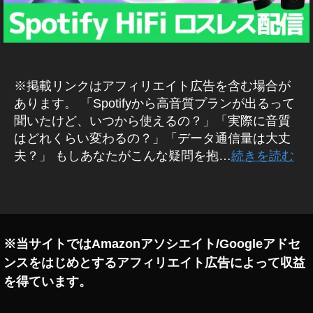
S
p
oti
fy
最
※掲載リンクはアフィリエイト広告を含む場合が
新
情
あります。 「Spotifyから高音質プランが出るって
報
聞いたけど、いつから使えるの？」「実際に音質
2
はどれくらい変わるの？」「データ通信量は大丈
0
夫？」 もしあなたがこんな疑問を抱…
続きを読む
2
5
,
タ
オ
グ
ー
デ
ィ
※当サイトではAmazonアソシエイト/Googleアドセ
オ
ンスをはじめとするアフィリエイト広告によって収益
,
を得ています。
サ
ブ