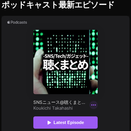
ス
ポッドキャスト最新エピソード
ク
,
デ
ー
タ
通
信
量
,
プ
レ
ミ
ア
ム
プ
ラ
ン
,
ロ
ス