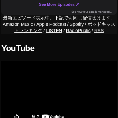
レ
ス
圧
最新エピソード表示中。下記でも同じ配信聴けます。
縮
Amazon Music
/
Apple Podcast
/
Spotify
/
ポッドキャス
,
トランキング
/
LISTEN
/
RadioPublic
/
RSS
楽
曲
対
YouTube
応
,
設
定
方
法
,
音
声
メ
デ
ィ