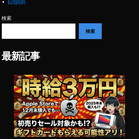
サ
English
ー
ビ
検索
ス
,
検索
高
音
質
最新記事