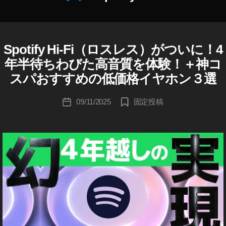
作
fy
成
最
者
新
:
ニ
Spotify Hi-Fi（ロスレス）がついに！4
S
カ
K
ュ
P
テ
年半待ちわびた高音質を体験！＋神コ
o
O
ー
ゴ
T
u
スパおすすめの低価格イヤホン３選
ス
リ
I
ki
2
F
ー
c
投
Y
0
09/11/2025
固定投稿
投
hi
稿
ニ
2
稿
ュ
Ta
者
5
,
日
ー
k
S
ス
a
p
h
oti
a
fy
s
最
hi
新
情
報
,