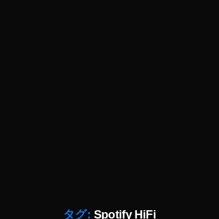
S
p
oti
fy
Hi
Fi
,
S
p
oti
fy
最
新
ニ
ュ
ー
ス
,
S
p
タグ:
Spotify HiFi
oti