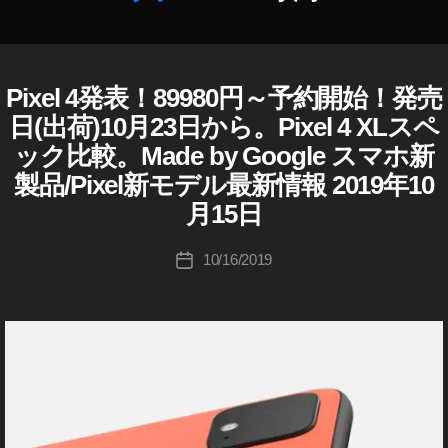
gl
o
e
gl
Pi
e
x
作
Pi
el
Pixel 4発表！89980円～予約開始！発売
G
カ
成
x
O
4
テ
者
日(出荷)10月23日から。Pixel 4 XLスペ
O
el
安
ゴ
:
G
ック比較。Made by Google スマホ新
4
い
リ
L
K
特
E
製品/Pixel新モデル最新情報 2019年10
,
ー
o
徴
G
G
u
月15日
,
O
o
ki
O
G
o
c
投
G
10/16/2019
o
投
gl
L
hi
稿
o
稿
E
e
Ta
者
P
gl
日
Pi
k
I
e
x
X
a
Pi
E
el
h
x
L
4
a
4
el
新
s
4
製
hi
画
品