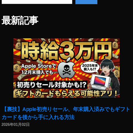
表
モ
,
デ
M
ル
最新記事
a
,
d
Pi
e
x
b
el
y
4
G
最
o
新
o
情
gl
報
e
,
,
M
Pi
a
x
d
el
e
4
【裏技】Apple初売りセール、年末購入済みでもギフト
b
注
カードを後から手に入れる方法
y
文
2026年01月02日
G
,
o