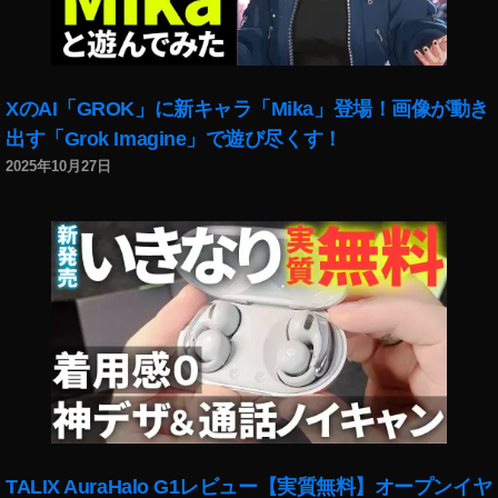
Pi
x
el
4
比
XのAI「GROK」に新キャラ「Mika」登場！画像が動き
較
出す「Grok Imagine」で遊び尽くす！
,
2025年10月27日
Pi
x
el
4
Pi
x
el
4
比
較
表
,
Pi
TALIX AuraHalo G1レビュー【実質無料】オープンイヤ
x