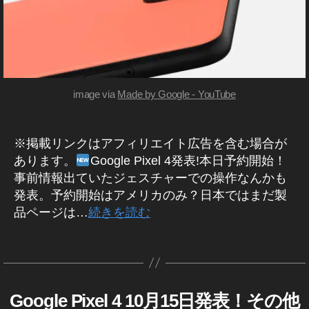
面
,
,
G
G
o
o
o
o
gl
gl
e
image via
Made by Google - YouTube
e
Pi
Pi
x
x
el
※掲載リンクはアフィリエイト広告を含む場合が
el
4
4
あります。
Google Pixel 4発表!本日予約開始！
最
発
事前情報出ていたジェスチャーでの操作なんかも
新
売
モ
発表。予約開始はアメリカのみ？日本ではまだ製
日
デ
品ページは…
続きを読む
,
ル
G
,
タ
作
o
G
グ
成
o
o
者
gl
o
:
e
Google Pixel 4 10月15日発表！その他
G
カ
gl
K
O