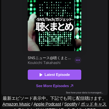
入
el
,
4
G
通
o
販
o
,
gl
Pi
e
x
Pi
el
x
4
el
A
4
m
通
a
販
z
,
o
G
n
,
o
Pi
o
x
gl
el
最新エピソード表示中。下記でも同じ配信聴けます。
e
4
Pi
Amazon Music
/
Apple Podcast
/
Spotify
/
ポッドキャス
お
x