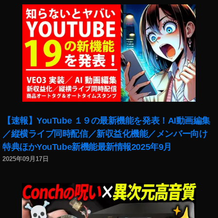
L
ス
ペ
ッ
ク
,
Pi
x
el
4
X
【速報】YouTube １９の最新機能を発表！AI動画編集
L
／縦横ライブ同時配信／新収益化機能／メンバー向け
仕
様
特典ほかYouTube新機能最新情報2025年9月
,
2025年09月17日
Pi
x
el
4
お