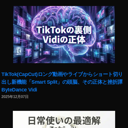
Pi
o
x
gl
el
e
4
新
発
製
表
品
,
,
Pi
Pi
x
x
el
el
4
4
,
発
TikTok(CapCut)ロング動画やライブからショート切り
Pi
表
x
出し新機能「Smart Split」の頭脳、その正体と挫折譚
い
el
つ
ByteDance Vidi
4
,
2025年12月07日
A
Pi
m
x
a
el
z
4
o
購