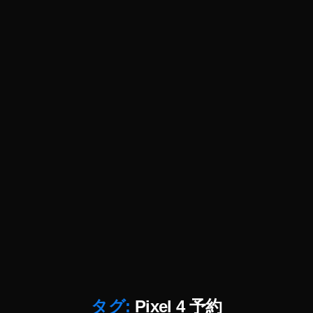
el
ス
4
ペ
注
ッ
文
ク
,
,
G
G
o
o
o
o
gl
gl
e
e
Pi
Pi
x
x
el
el
4
4
注
予
文
約
方
,
法
G
,
o
G
o
タグ:
Pixel 4 予約
o