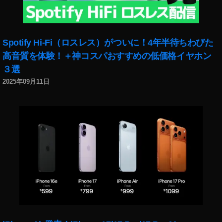
類
,
Pi
x
Spotify Hi-Fi（ロスレス）がついに！4年半待ちわびた
el
高音質を体験！＋神コスパおすすめの低価格イヤホン
4
３選
ス
2025年09月11日
ペ
ッ
ク
,
Pi
x
el
4
リ
ー
ク
,
Pi