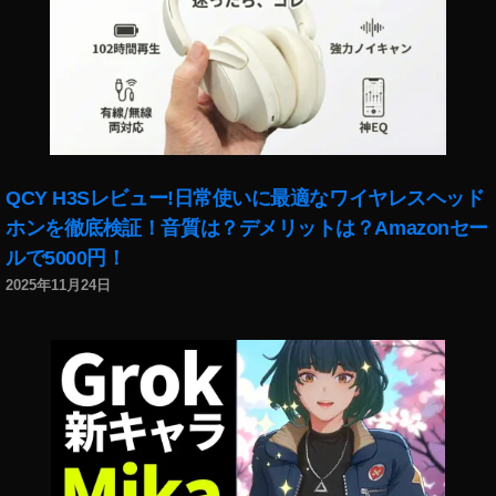
n
,
入
Pi
,
x
Pi
el
x
4
el
Pi
4
x
通
el
販
QCY H3Sレビュー!日常使いに最適なワイヤレスヘッド
4
,
ホンを徹底検証！音質は？デメリットは？Amazonセー
ス
ス
ルで5000円！
ペ
マ
ッ
2025年11月24日
ホ
ク
,
比
ス
較
マ
,
ー
Pi
ト
x
フ
el
ォ
4
ン