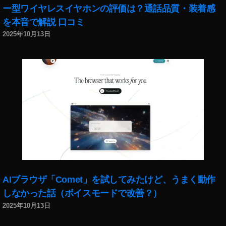
ー型ワイヤレスイヤホンの評価は？通話品質・装着感
el
4
を本音で解説 口コミ
Pi
2025年10月13日
x
el
4
違
い
,
Pi
x
el
4
X
L
,
Pi
AIブラウザ「Comet」を試してみたけど、うまく動作
x
しなかった話（ボイスモードで改善？）
el
2025年10月13日
4
X