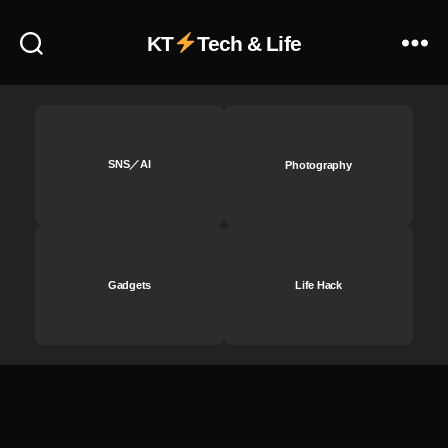
o
gl
o
KT
Tech & Life
e
gl
Pi
e
x
Pi
el
x
4
el
お
4
SNS／AI
Photography
す
最
す
新
め
情
,
報
G
,
o
Gadgets
Life Hack
G
o
o
gl
o
e
gl
Pi
e
x
Pi
el
x
4