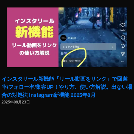
Pi
x
el
4
新
製
品
,
Pi
x
el
インスタリール新機能「リール動画をリンク」で回遊
4
最
率/フォロー率/集客UP！やり方、使い方解説。出ない場
新
合の対処法 Instagram新機能 2025年8月
モ
2025年08月23日
デ
ル
,
Pi
x