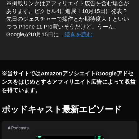
文
A
※掲載リンクはアフィリエイト広告を含む場合が
gl
,
N
あります。ピクセル4に進展！10月15日に発表？
e
D
G
R
Pi
先日のジェスチャーで操作とか期待度大！といい
o
O
x
つつiPhone 11 Pro買いそうだけど。うーん、
o
I
el
D
Googleが10月15日に…
続きを読む
gl
4
ス
e
買
マ
Pi
タ
ー
い
x
グ
ト
方
el
フ
,
ォ
4
ン
G
※当サイトではAmazonアソシエイト/Googleアドセ
購
/
o
ンスをはじめとするアフィリエイト広告によって収益
入
タ
o
ブ
,
を得ています。
レ
gl
G
ッ
e
o
ト
Pi
ポッドキャスト最新エピソード
o
x
gl
el
e
4
Pi
購
x