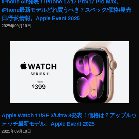
iPhone Air発表！iPhone 17/17 Pro/17 Pro Max。
x
el
iPhone最新モデルどれ買うべき？スペック/価格/発売
4
日/予約情報。Apple Event 2025
予
2025年09月10日
約
,
Pi
x
el
4
安
い
,
Pi
x
el
4
Apple Watch 11/SE 3/Ultra 3発表！価格は？アップルウ
新
ォッチ最新モデル。Apple Event 2025
機
2025年09月10日
能
,