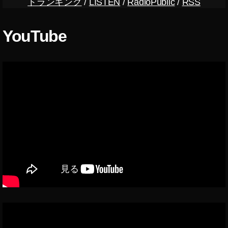
トランキング
/
LISTEN
/
RadioPublic
/
RSS
す
el
す
4
め
YouTube
顔
,
認
Pi
証
x
,
el
G
4
o
ス
o
ペ
gl
ッ
e
ク
Pi
,
x
Pi
el
x
4
el
予
4
約
予
,
約
G
,
o
Pi