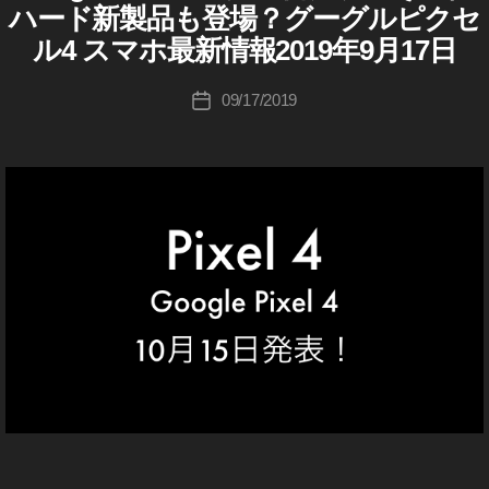
Pi
テ
e
ハード新製品も登場？グーグルピクセ
o
O
x
ゴ
Pi
G
u
ル4 スマホ最新情報2019年9月17日
el
リ
L
x
ki
E
4
ー
el
c
投
発
G
09/17/2019
投
4
hi
稿
O
表
稿
最
O
Ta
者
,
日
新
G
k
G
L
情
a
E
o
報
h
P
o
,
I
a
gl
X
G
s
E
e
o
hi
L
Pi
o
4
x
gl
ス
el
e
マ
4
ホ
Pi
/I
色
x
P
,
el
H
G
O
4
o
N
注
E/
o