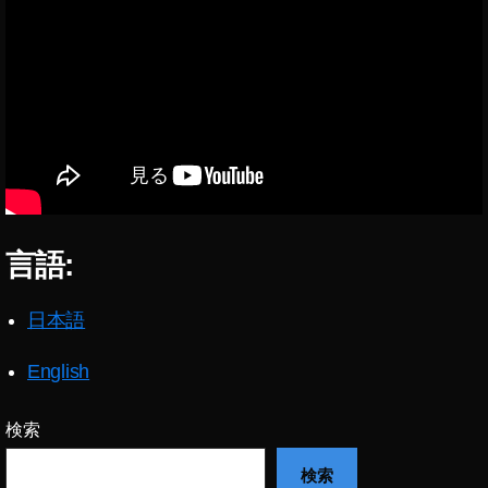
o
x
gl
el
e
4
Pi
安
x
い
el
,
4
Pi
日
x
本
el
,
4
G
言語:
新
o
製
o
品
日本語
gl
,
e
Pi
English
Pi
x
x
el
el
4
検索
4
最
発
検索
新