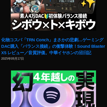
す
す
め
,
Pi
x
el
4
化物コスパ「TRN Conch」まさかの悲劇…ゲーミング
カ
DAC購入「バランス接続」の衝撃体験！Sound Blaster
ラ
X5 レビュー／音質評価。中華イヤホンの沼日記
バ
リ
2025年09月17日
,
pi
x
el
4
カ
ラ
ー
種