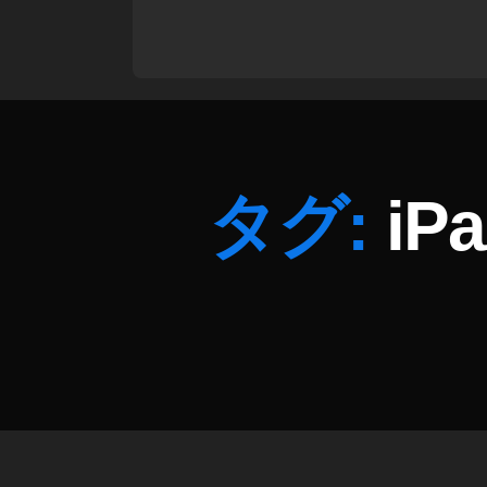
Ai
r
第
4
世
代
d
タグ:
iP
o
c
o
m
o
注
文
,
iP
a
d