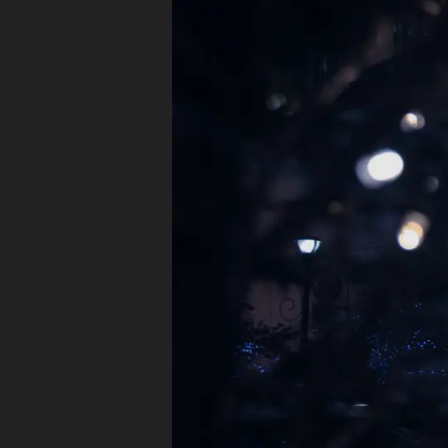
T
r
C
第
H
4
S
E
世
代
A
P
S
P
of
L
tB
E
W
a
A
n
T
k
C
H
予
S
約
E
,
R
I
iP
E
a
S
d
6
Ai
I
r
O