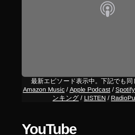
4
世
代
い
く
ら
,
iP
a
d
Ai
最新エピソード表示中。下記でも同
r
Amazon Music
/
Apple Podcast
/
Spotify
第
ンキング
/
LISTEN
/
RadioPu
4
世
代
い
YouTube
つ
,