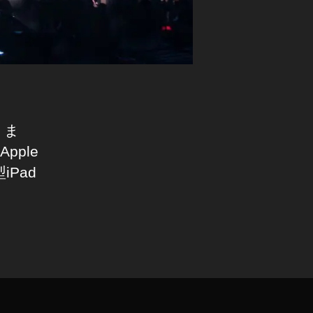
りま
pple
型iPad