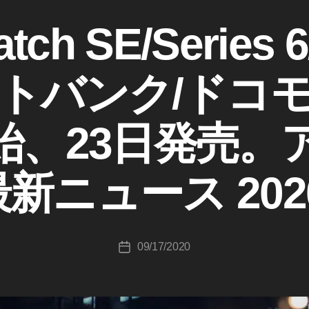
tch SE/Series 
トバンク/ドコモ/a
作
成
始、23日発売。
者
:
K
最新ニュース 202
o
u
ki
c
投
09/17/2020
hi
投
稿
T
稿
者
a
日
k