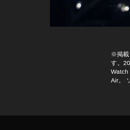
S
第
I
4
O
世
S
代
1
4
S
of
tB
※掲載
a
n
す。2
k
Watch
注
Air。
文
,
iP
タ
a
グ
d
Ai
r