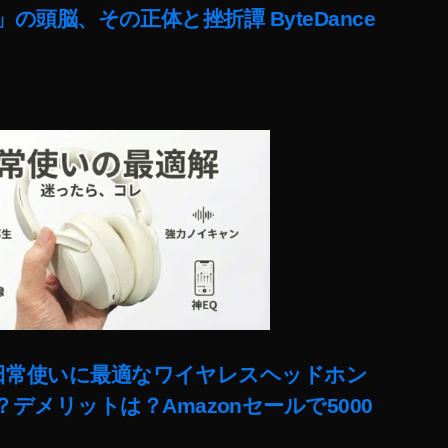
lit」の頭脳、その正体と挫折譚 ByteDance
ー!日常使いに最適なワイヤレスヘッドホン
デメリットは？Amazonセールで5000