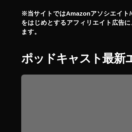
第
4
※当サイトではAmazonアソシエイト/
世
をはじめとするアフィリエイト広告に
代
S
ます。
of
tB
a
ポッドキャスト最新
n
k
購
入
,
iP
a
d
Ai
r
第