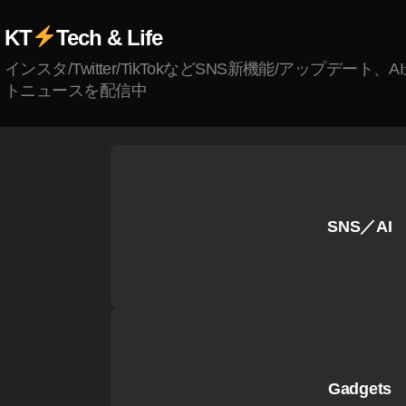
d
Ai
KT
Tech & Life
r
インスタ/Twitter/TikTokなどSNS新機能/アップデート、
第
トニュースを配信中
4
世
代
d
o
c
SNS／AI
o
m
o
予
約
,
iP
a
Gadgets
d