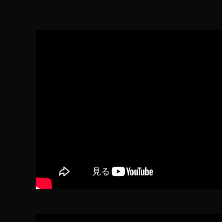
iP
a
d
Ai
r
第
4
世
代
ス
ペ
ッ
ク
,
iP
a
d
Ai