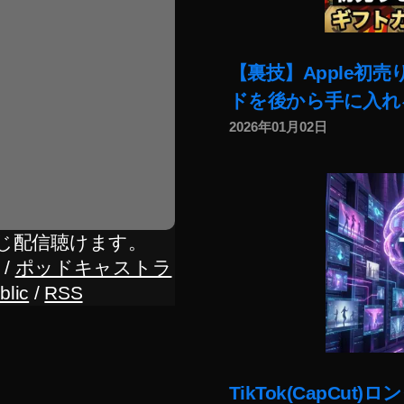
【裏技】Apple初
ドを後から手に入れ
2026年01月02日
じ配信聴けます。
/
ポッドキャストラ
blic
/
RSS
TikTok(CapC