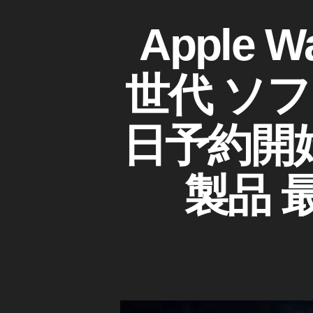
Ai
r
A
カ
Apple Wa
第
P
テ
P
4
ゴ
L
世
リ
E
世代 ソフ
代
ー
A
d
P
o
P
日予約開
L
c
E
o
W
m
A
製品 
T
o
C
購
H
入
A
,
P
iP
P
L
a
E
d
W
Ai
A