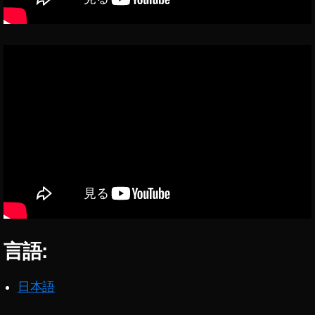
4
世
代
ス
ペ
ッ
ク
,
iP
a
d
Ai
r
第
4
世
言語:
代
ソ
フ
日本語
ト
バ