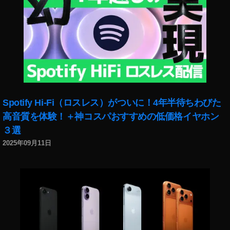
ア
,
iP
a
d
Ai
r
第
4
Spotify Hi-Fi（ロスレス）がついに！4年半待ちわびた
世
代
高音質を体験！＋神コスパおすすめの低価格イヤホン
時
３選
期
2025年09月11日
,
iP
a
d
Ai
r
第
4