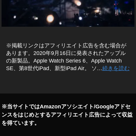
4
A
世
T
C
代
H
S
S
of
E
tB
A
a
P
※掲載リンクはアフィリエイト広告を含む場合が
P
n
L
あります。2020年9月16日に発表されたアップル
k
E
の新製品。Apple Watch Series 6、Apple Watch
注
W
SE、第8世代iPad、新型iPad Air。 ソ…
続きを読む
文
A
T
,
C
iP
タ
H
a
グ
S
E
d
R
Ai
I
※当サイトではAmazonアソシエイト/Googleアドセ
r
E
ンスをはじめとするアフィリエイト広告によって収益
S
第
6
4
を得ています。
I
世
O
代