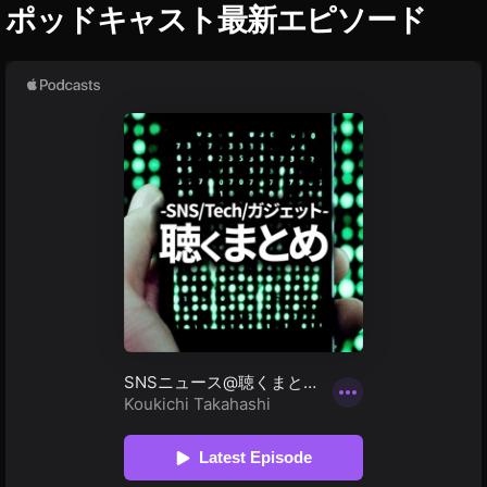
S
ポッドキャスト最新エピソード
S
I
of
O
S
tB
1
a
4
n
k
購
入
,
iP
a
d
Ai
r
第
4
世
代
い
く