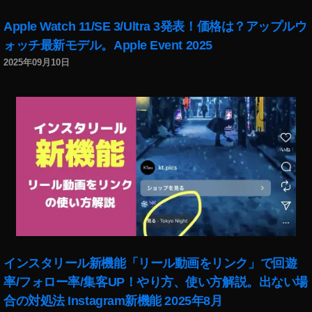
iP
a
Apple Watch 11/SE 3/Ultra 3発表！価格は？アップルウ
d
ォッチ最新モデル。Apple Event 2025
Ai
2025年09月10日
r
第
4
世
代
販
売
店
,
iP
a
d
Ai
インスタリール新機能「リール動画をリンク」で回遊
r
率/フォロー率/集客UP！やり方、使い方解説。出ない場
第
4
合の対処法 Instagram新機能 2025年8月