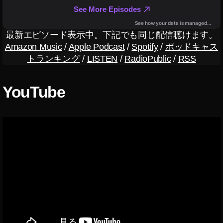
ら
,
iP
最新エピソード表示中。下記でも同じ配信聴けます。
a
Amazon Music
/
Apple Podcast
/
Spotify
/
ポッドキャス
d
トランキング
/
LISTEN
/
RadioPublic
/
RSS
Ai
r
第
YouTube
4
世
代
い
つ
,
iP
a
d
Ai
r
第