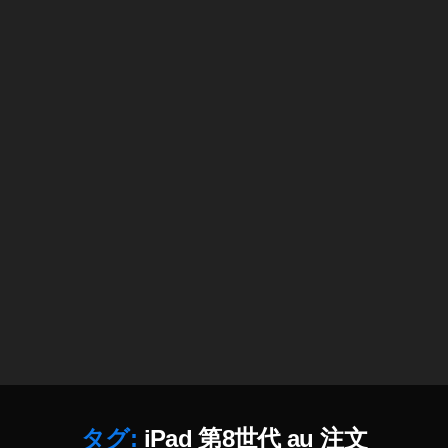
d
Ai
r
第
4
世
代
d
o
c
o
m
o
購
入
,
iP
a
d
タグ:
iPad 第8世代 au 注文
Ai