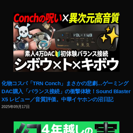
世
代
予
約
開
始
,
iP
a
d
Ai
r
第
化物コスパ「TRN Conch」まさかの悲劇…ゲーミング
4
DAC購入「バランス接続」の衝撃体験！Sound Blaster
世
X5 レビュー／音質評価。中華イヤホンの沼日記
代
2025年09月17日
公
式
ス
ト