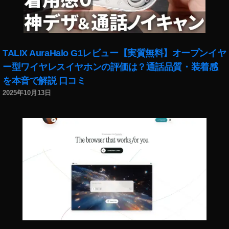
コ
モ
購
入
,
TALIX AuraHalo G1レビュー【実質無料】オープンイヤ
iP
ー型ワイヤレスイヤホンの評価は？通話品質・装着感
a
を本音で解説 口コミ
d
Ai
2025年10月13日
r
第
4
世
代
ネ
ッ
ト
シ
ョ
ッ
プ