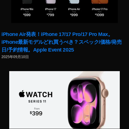
世
代
最
新
情
iPhone Air発表！iPhone 17/17 Pro/17 Pro Max。
報
iPhone最新モデルどれ買うべき？スペック/価格/発売
,
日/予約情報。Apple Event 2025
iP
a
2025年09月10日
d
Ai
r
第
4
世
代
発
売
日
,