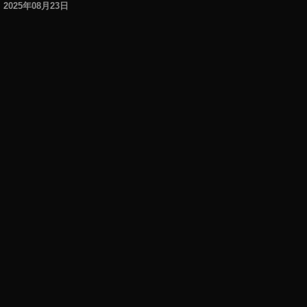
世
2025年08月23日
代
購
入
方
法
,
iP
a
d
第
8
世
代
,
iP
a
d
第
8
世