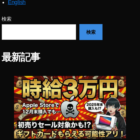
English
ン
ク
予
検索
約
検索
,
iP
a
d
最新記事
Ai
r
第
4
世
代
ソ
フ
ト
バ
ン
ク