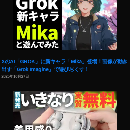
第
4
世
代
ド
コ
モ
注
文
XのAI「GROK」に新キャラ「Mika」登場！画像が動き
,
iP
出す「Grok Imagine」で遊び尽くす！
a
2025年10月27日
d
Ai
r
第
4
世
代
ド