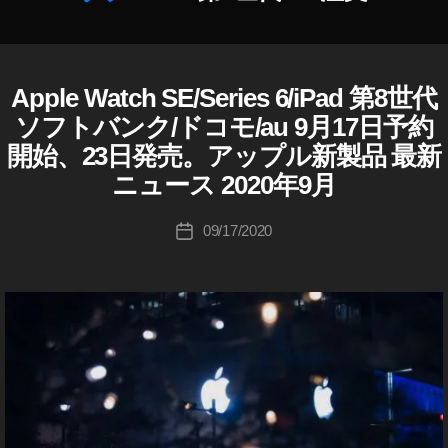
r
第
作
4
成
世
者
Apple Watch SE/Series 6/iPad 第8世代
A
カ
代
P
:
テ
ソフトバンク/ドコモ/au 9月17日予約
S
P
K
ゴ
L
of
開始、23日発売。アップル新製品 最新
o
リ
E
tB
u
ニュース 2020年9月
ー
A
a
ki
P
n
P
c
投
09/17/2020
投
k
L
hi
稿
E
稿
予
Ta
者
W
日
約
A
k
,
T
a
C
iP
h
H
a
a
A
d
s
P
Ai
P
hi
r
L
E
第
W