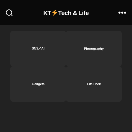
,
iP
KT
Tech & Life
a
d
Ai
r
第
4
SNS／AI
Photography
世
代
d
o
c
Gadgets
Life Hack
o
m
o
注
文
,
iP
a