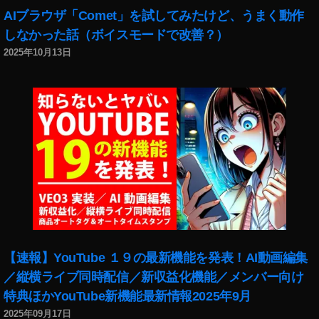
,
AIブラウザ「Comet」を試してみたけど、うまく動作
iP
しなかった話（ボイスモードで改善？）
a
2025年10月13日
d
Ai
r
第
4
世
代
予
約
,
iP
a
d
【速報】YouTube １９の最新機能を発表！AI動画編集
Ai
／縦横ライブ同時配信／新収益化機能／メンバー向け
r
特典ほかYouTube新機能最新情報2025年9月
第
4
2025年09月17日