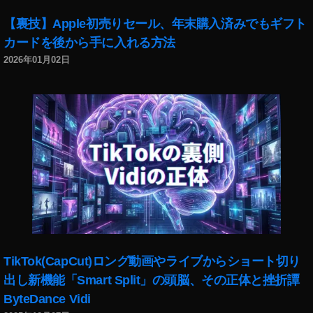
注
文
【裏技】Apple初売りセール、年末購入済みでもギフト
,
カードを後から手に入れる方法
iP
2026年01月02日
a
d
Ai
r
第
4
世
代
ソ
フ
ト
バ
ン
TikTok(CapCut)ロング動画やライブからショート切り
ク
出し新機能「Smart Split」の頭脳、その正体と挫折譚
購
入
ByteDance Vidi