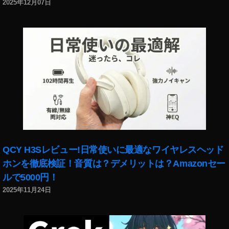
,
2025年12月07日
iP
a
d
Ai
r
第
4
世
代
ド
コ
モ
予
QCY H3Sレビュー!日常使いに最適なワイヤレスヘッド
約
ホンを徹底検証！音質は？デメリットは？Amazonセー
,
ルで5000円！
iP
2025年11月24日
a
d
Ai
r