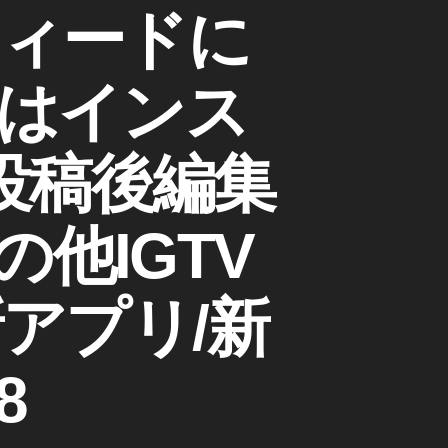
ィードに
はインス
投稿後編集
他IGTV
新アプリ/新
8