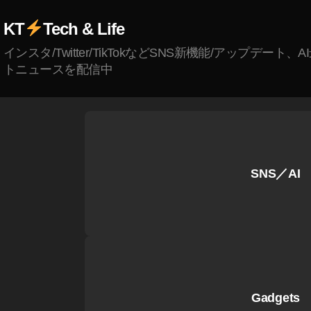
a
ッ
ッ
,
1
T
In
gr
プ
プ
S
KT
Tech & Life
8
,
V
st
a
デ
デ
n
In
新
a
m
インスタ/Twitter/TikTokなどSNS新機能/アップデート、
ー
ー
a
st
機
gr
マ
トニュースを配信中
ト
ト
p
a
能
a
ー
最
最
c
gr
2
m
ケ
新
新
h
a
0
最
テ
,
,
at
m
1
新
ィ
In
In
Di
n
9
,
機
ン
st
st
sc
e
IG
能
グ
a
a
SNS／AI
o
w
T
,
2
gr
gr
v
fe
V
In
0
a
a
er
at
新
st
1
m
m
,
ur
機
a
8
,
チ
チ
S
e
能
gr
In
ャ
ャ
N
2
2
a
st
ン
ン
S
0
0
m
a
ネ
ネ
ニ
1
Gadgets
2
最
gr
ル
ル
ュ