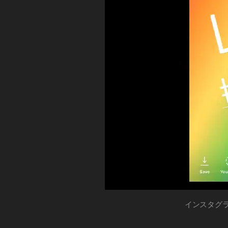
In
ー
N
ー
プ
2
最
動
S
st
ケ
ケ
デ
0
マ
新
画
a
テ
テ
ー
ー
1
機
投
gr
ィ
ケ
ィ
ト
9
,
能
稿
テ
a
ン
ン
2
In
ィ
2
,
m
グ
グ
0
ン
st
0
In
新
2
グ
2
1
a
1
st
機
0
0
9-
ア
gr
9
,
a
能
1
プ
1
2
a
IG
gr
リ
,
8
,
8
,
0
m
T
a
In
In
イ
In
2
ア
V
m
ン
st
st
st
0
,
ッ
ス
最
(
a
a
a
イ
タ
プ
新
イ
gr
gr
グ
gr
ン
デ
機
ン
ラ
a
a
a
ス
ー
ム
能
ス
m
m
m
タ
ス
ト
2
タ
新
マ
ト
マ
新
,
インスタグラム
0
グ
ー
機
ー
ー
機
In
リ
2
ラ
能
ケ
ケ
能
ー