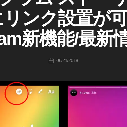
成
Vにリンク設置が
者
:
K
gram新機能/最新
o
u
ki
c
投
06/21/2018
hi
投
稿
T
稿
者
a
日
k
a
h
a
s
hi