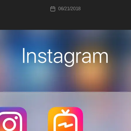
c
投
06/21/2018
hi
投
稿
T
稿
者
a
日
k
a
h
a
s
hi