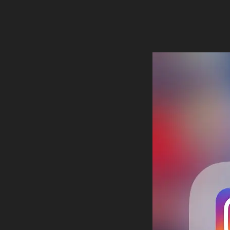
S
m
m
m
ー
ッ
マ
fe
ニ
最
新
新
ト
ー
プ
at
ュ
新
機
ケ
機
2
デ
ur
ー
テ
ニ
能
能
0
ー
ィ
e
,
ス
ュ
,
,
1
ン
ト
In
,
ー
In
グ
In
8
,
最
st
S
ス
st
st
イ
ア
新
a
N
,
a
プ
a
ン
,
gr
S
リ
In
gr
gr
ス
In
a
最
st
a
イ
a
タ
st
m
新
ン
a
m
m
ア
a
ス
n
情
gr
新
新
ッ
タ
gr
e
報
a
機
グ
機
プ
a
w
,
ラ
m
能
能
デ
m
ム
fe
W
最
2
2
ー
最
チ
at
h
新
0
新
0
ト
ャ
ur
at
ニ
情
1
1
2
ン
ュ
e
is
報
8
,
8
,
0
ー
ネ
2
IG
,
In
ス
In
1