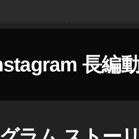
nstagram 長
グラム ストー
作