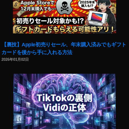
2
0
1
9-
2
0
2
【裏技】Apple初売りセール、年末購入済みでもギフト
0
,
カードを後から手に入れる方法
イ
2026年01月02日
ン
ス
タ
新
機
能
2
0
1
9-
2