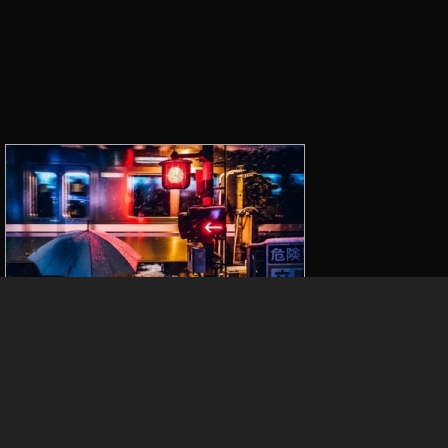
,
イ
ン
ス
タ
ス
ト
ー
リ
ー
ズ
テ
ス
ト
中
機
能
,
イ
© 2026年
KT
Tech & Life
上
↑
ン
ス