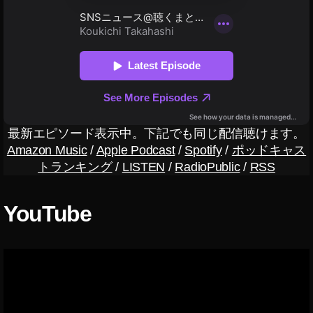
ス
報
タ
,
グ
S
ラ
ム
N
ス
S
ト
最
ー
リ
新
ー
ニ
ズ
最新エピソード表示中。下記でも同じ配信聴けます。
ュ
L
Amazon Music
/
Apple Podcast
/
Spotify
/
ポッドキャス
A
ー
Y
トランキング
/
LISTEN
/
RadioPublic
/
RSS
ス
O
,
U
S
T
YouTube
N
イ
ン
S
ス
最
タ
新
グ
情
ラ
ム
報
ス
,
ト