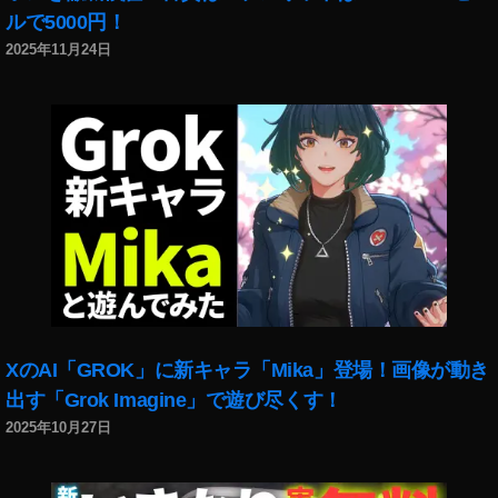
ス
ルで5000円！
タ
2025年11月24日
A
R
カ
メ
ラ
エ
フ
ェ
ク
ト
ニ
ュ
ー
XのAI「GROK」に新キャラ「Mika」登場！画像が動き
ス
,
出す「Grok Imagine」で遊び尽くす！
イ
2025年10月27日
ン
ス
タ