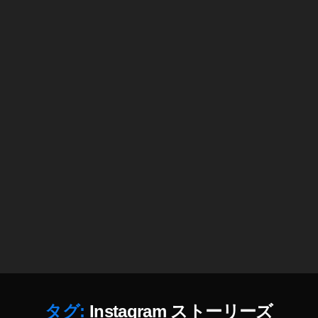
st
a
gr
a
m
運
用
,
J
a
p
a
n
P
h
ot
o
gr
a
p
タグ:
Instagram ストーリーズ