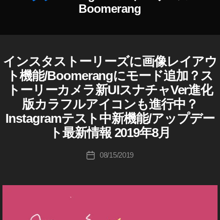
h
Boomerang
er
,
k
o
u
インスタストーリーズに画像レイアウ
I
カ
作
ki
N
テ
ト機能/Boomerangにモード追加？ス
成
S
c
ゴ
T
者
トーリーカメラ新UIスナチャVer進化
hi
リ
A
:
ta
G
版カラフルアイコンも進行中？
ー
K
k
R
Instagramテスト中新機能/アップデー
A
o
a
M
u
ト最新情報 2019年8月
h
(
ki
a
イ
c
投
ン
s
08/15/2019
投
ス
hi
稿
hi
,
稿
タ
Ta
者
kt
グ
日
k
ラ
pi
ム
a
c
)
h
s
,
W
a
P