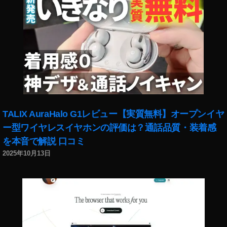
A
R
カ
メ
ラ
エ
フ
ェ
ク
ト
TALIX AuraHalo G1レビュー【実質無料】オープンイヤ
ニ
ー型ワイヤレスイヤホンの評価は？通話品質・装着感
ュ
を本音で解説 口コミ
ー
ス
2025年10月13日
2
0
1
9
,
イ
ン