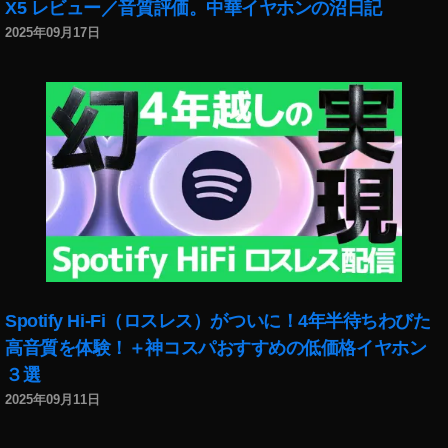
X5 レビュー／音質評価。中華イヤホンの沼日記
カ
2025年09月17日
メ
ラ
エ
フ
ェ
ク
ト
最
新
情
報
2
0
Spotify Hi-Fi（ロスレス）がついに！4年半待ちわびた
1
9
,
高音質を体験！＋神コスパおすすめの低価格イヤホン
イ
３選
ン
2025年09月11日
ス
タ