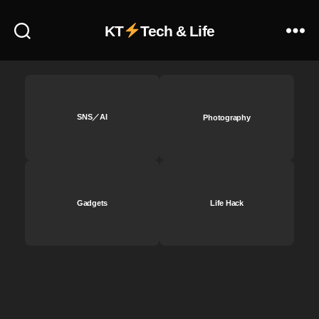
レ
イ
KT
Tech & Life
ア
ウ
ト
,
In
SNS／AI
Photography
st
a
gr
a
m
複
Gadgets
Life Hack
数
画
像
配
置
,
In