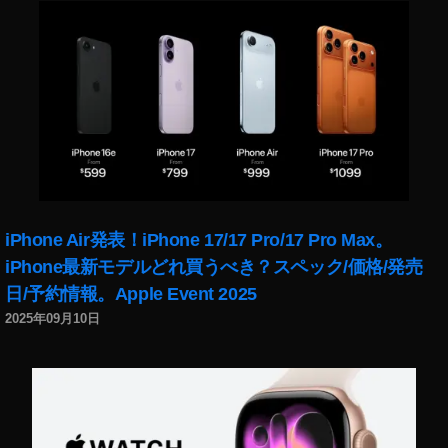
ア
ッ
プ
デ
ー
ト
,
イ
ン
ス
タ
iPhone Air発表！iPhone 17/17 Pro/17 Pro Max。
ア
iPhone最新モデルどれ買うべき？スペック/価格/発売
ッ
日/予約情報。Apple Event 2025
プ
デ
2025年09月10日
ー
ト
2
0
2
0
,