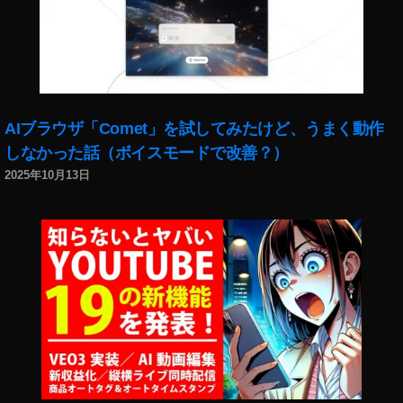
ス
タ
A
R
カ
メ
ラ
AIブラウザ「Comet」を試してみたけど、うまく動作
エ
しなかった話（ボイスモードで改善？）
フ
2025年10月13日
ェ
ク
ト
使
い
方
,
イ
ン
ス
タ