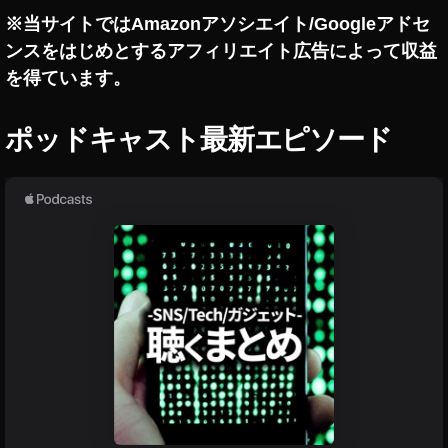
u
ー
※当サイトではAmazonアソシエイト/Googleアドセ
ズ
y
イ
ンスをはじめとするアフィリエイト広告によって収益
a
ン
P
を得ています。
ス
h
タ
グ
ot
ポッドキャスト最新エピソード
ラ
o
ム
gr
ス
a
ト
ー
p
リ
h
ー
er
ズ
B
,
O
S
O
N
M
S
E
R
ニ
A
ュ
N
ー
G
ス
イ
ン
速