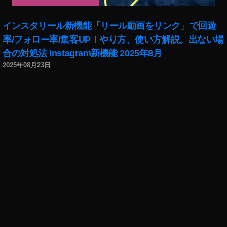
リ
ー
インスタリール新機能「リール動画をリンク」で回遊
ズ
率/フォロー率/集客UP！やり方、使い方解説。出ない場
,
イ
合の対処法 Instagram新機能 2025年8月
ン
2025年08月23日
ス
タ
ス
ト
ー
リ
ー
ズ
ア
ッ
プ
デ
ー
ト