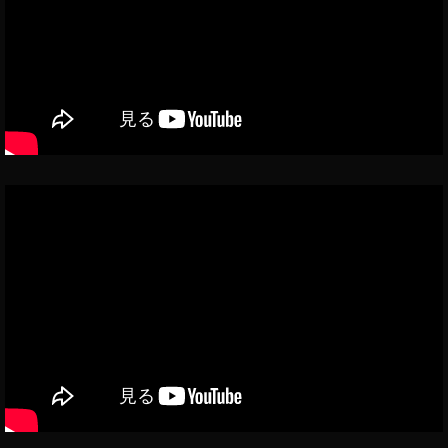
To
ー
リ
k
ー
y
ズ
o
カ
メ
P
ラ
h
イ
ot
ン
o
ス
gr
タ
グ
a
ラ
p
ム
h
最
新
er
ア
,
ッ
To
プ
k
デ
ー
y
ト
o
イ
To
ン
k
ス