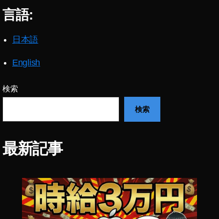
y
タ
グ
言語:
o
ラ
Ol
ム
d
最
日本語
新
m
ニ
e
ュ
English
et
ー
ス
s
/
N
検索
最
e
新
検索
w
,
情
報
イ
イ
ン
ン
ス
最新記事
ス
タ
タ
グ
ア
ラ
ッ
ム
プ
最
デ
新
機
ー
能
ト