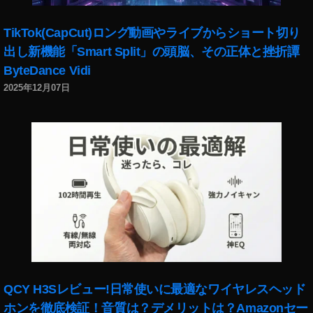
0
2
TikTok(CapCut)ロング動画やライブからショート切り
0
,
出し新機能「Smart Split」の頭脳、その正体と挫折譚
イ
ン
ByteDance Vidi
ス
2025年12月07日
タ
A
R
カ
メ
ラ
エ
フ
ェ
ク
ト
,
イ
QCY H3Sレビュー!日常使いに最適なワイヤレスヘッド
ン
ホンを徹底検証！音質は？デメリットは？Amazonセー