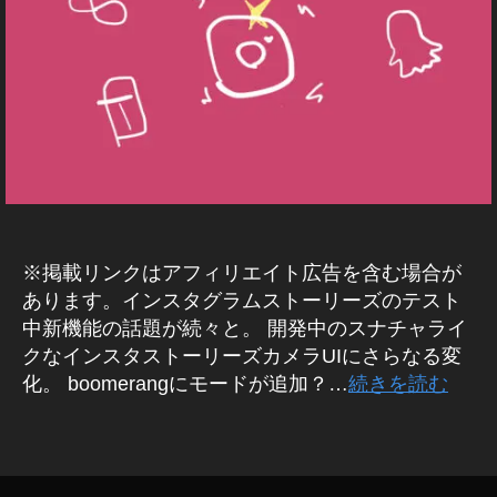
E
s
h
B
hi
/S
ot
N
o
S
gr
マ
ー
a
ケ
p
テ
h
ィ
er
ン
グ
To
ア
k
プ
y
※掲載リンクはアフィリエイト広告を含む場合が
リ
o,
イ
あります。インスタグラムストーリーズのテスト
J
ン
中新機能の話題が続々と。 開発中のスナチャライ
a
ス
クなインスタストーリーズカメラUIにさらなる変
タ
p
グ
化。 boomerangにモードが追加？…
続きを読む
a
ラ
n
,
ム
ス
S
タ
ト
hi
グ
ー
b
リ