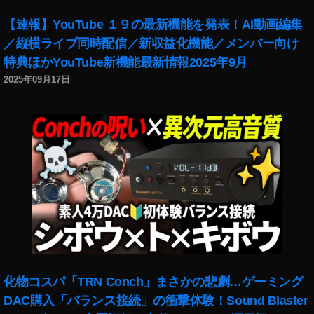
A
R
【速報】YouTube １９の最新機能を発表！AI動画編集
カ
／縦横ライブ同時配信／新収益化機能／メンバー向け
メ
特典ほかYouTube新機能最新情報2025年9月
ラ
エ
2025年09月17日
フ
ェ
ク
ト
最
新
情
報
,
イ
ン
ス
タ
化物コスパ「TRN Conch」まさかの悲劇…ゲーミング
A
DAC購入「バランス接続」の衝撃体験！Sound Blaster
R