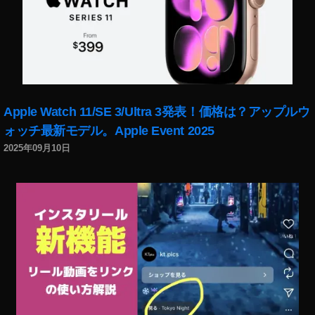
イ
ン
ス
タ
ア
ッ
プ
Apple Watch 11/SE 3/Ultra 3発表！価格は？アップルウ
デ
ォッチ最新モデル。Apple Event 2025
ー
2025年09月10日
ト
最
新
,
イ
ン
ス
タ
ス
ト
ー