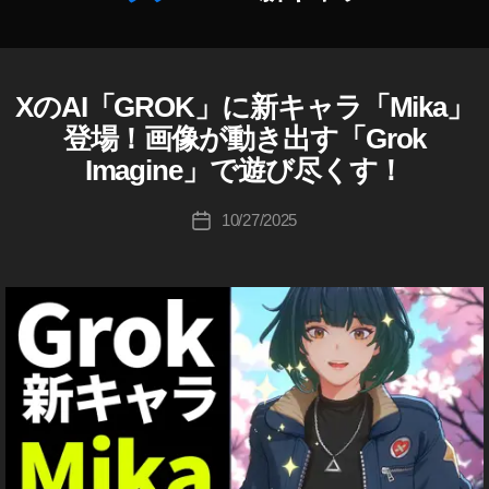
作
キ
成
ャ
者
ラ
:
ク
XのAI「GROK」に新キャラ「Mika」
A
カ
K
タ
I
テ
登場！画像が動き出す「Grok
o
ー
G
ゴ
u
Imagine」で遊び尽くす！
R
,
リ
O
ki
AI
ー
K
c
投
コ
10/27/2025
投
T
hi
稿
ン
W
稿
Ta
者
パ
IT
日
k
T
ニ
E
a
オ
R
h
ン
(
a
ツ
,
イ
s
A
ッ
hi
ni
,
タ
ー
G
)
ro
k
,