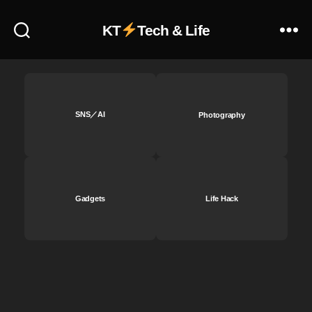
KT
Tech & Life
SNS／AI
Photography
Gadgets
Life Hack