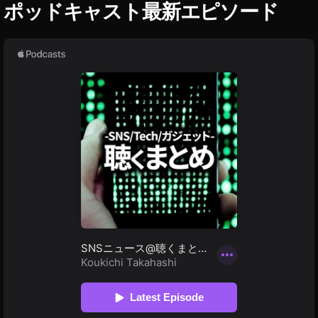
ャ
ポッドキャスト最新エピソード
ラ
,
G
ro
k
評
価
,
会
話
型
AI
,
動
画
生
成
AI
,
画