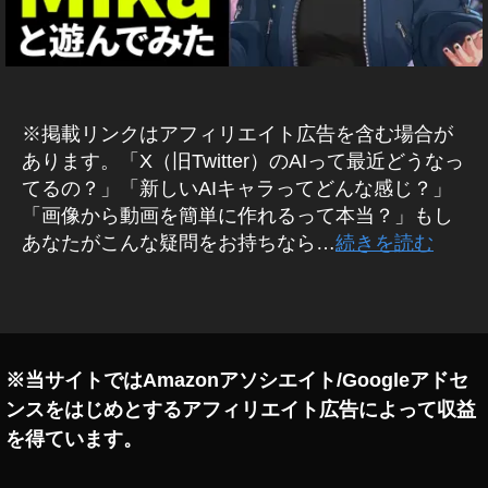
G
ro
k
I
m
※掲載リンクはアフィリエイト広告を含む場合が
a
gi
あります。「X（旧Twitter）のAIって最近どうなっ
n
てるの？」「新しいAIキャラってどんな感じ？」
e
,
「画像から動画を簡単に作れるって本当？」もし
G
あなたがこんな疑問をお持ちなら…
続きを読む
ro
k
タ
M
グ
ik
a
,
G
※当サイトではAmazonアソシエイト/Googleアドセ
ro
ンスをはじめとするアフィリエイト広告によって収益
k
を得ています。
新
キ