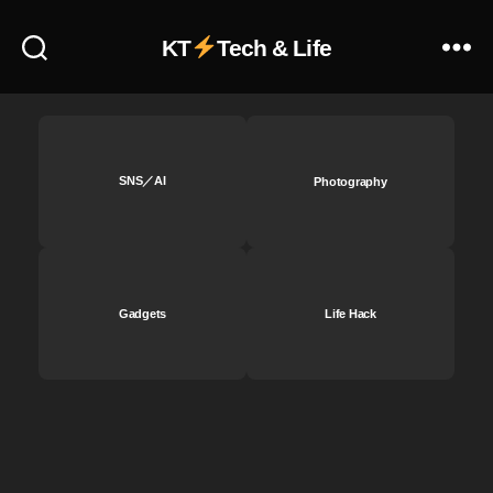
KT
Tech & Life
SNS／AI
Photography
Gadgets
Life Hack