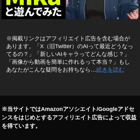
G
ro
k
I
m
※掲載リンクはアフィリエイト広告を含む場合が
a
gi
あります。「X（旧Twitter）のAIって最近どうなっ
n
てるの？」「新しいAIキャラってどんな感じ？」
e
,
「画像から動画を簡単に作れるって本当？」もし
G
あなたがこんな疑問をお持ちなら…
続きを読む
ro
k
タ
M
グ
ik
a
,
G
※当サイトではAmazonアソシエイト/Googleアドセ
ro
ンスをはじめとするアフィリエイト広告によって収益
k
を得ています。
新
キ