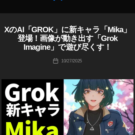
作
キ
成
ャ
者
ラ
:
ク
XのAI「GROK」に新キャラ「Mika」
A
カ
K
タ
I
テ
登場！画像が動き出す「Grok
o
ー
G
ゴ
u
Imagine」で遊び尽くす！
R
,
リ
O
ki
AI
ー
K
c
投
コ
10/27/2025
投
T
hi
稿
ン
W
稿
Ta
者
パ
IT
日
k
T
ニ
E
a
オ
R
h
ン
(
a
ツ
,
イ
s
A
ッ
hi
ni
,
タ
ー
G
)
ro
k
,