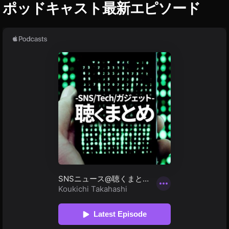
ャ
ポッドキャスト最新エピソード
ラ
,
G
ro
k
評
価
,
会
話
型
AI
,
動
画
生
成
AI
,
画