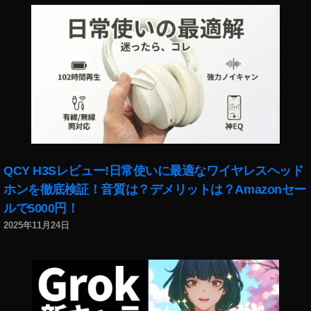
α
ン
6
ト
4
,
0
S
0
O
発
N
売
Y
日
E
,
マ
α
ウ
6
ン
QCY H3Sレビュー!日常使いに最適なワイヤレスヘッド
4
ト
ホンを徹底検証！音質は？デメリットは？Amazonセー
0
レ
0
ルで5000円！
ン
購
2025年11月24日
ズ
入
,
,
S
カ
o
メ
n
ラ
y