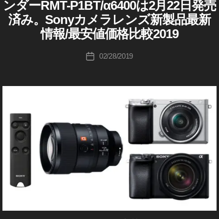
ンダーRMT-P1BT/α6400は2月22日発売
1
リ
K
T-
S
3
済み。Sonyカメラレンズ新製品最新
ー
o
O
P
5
N
u
情報/最安値価格比較2019
1
Y
F
ki
B
F
1
c
投
E
T
02/28/2019
投
8
1
hi
稿
予
稿
3
G
Ta
者
約
5
日
M
k
,
M
予
M
a
R
F
約
h
M
1
,
a
T-
.
S
s
8
P
E
G
hi
1
M
L
B
S
1
T
O
3
注
N
5
Y
文
F
ワ
,
イ
1
R
ヤ
8
レ
M