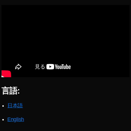
G
ン
M
ダ
楽
ー
天
R
,
M
S
T-
E
P
L
1
1
B
3
T
,
5
α
F
6
1
4
8
0
言語:
G
0
M
予
注
日本語
約
文
,
す
α
English
る
6
,