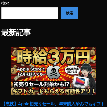
4
検索
S
0
E
0
検索
L
価
1
格
3
比
5
最新記事
較
F
,
1
α
8
6
G
4
M
0
送
0
料
安
無
い
料
,
,
α
S
6
E
4
L
0
1
【裏技】Apple初売りセール、年末購入済みでもギフト
0