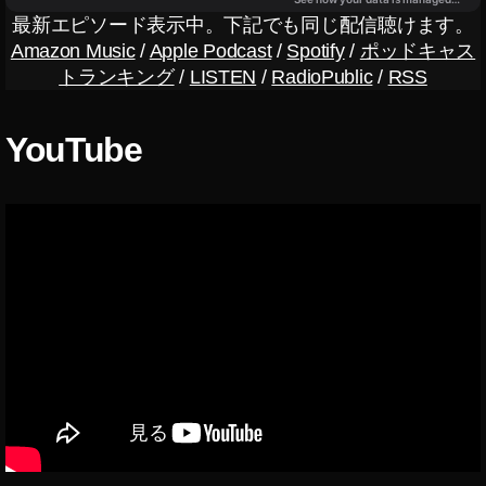
3
1.
最新エピソード表示中。下記でも同じ配信聴けます。
5
8
Amazon Music
/
Apple Podcast
/
Spotify
/
ポッドキャス
F
G
トランキング
/
LISTEN
/
RadioPublic
/
RSS
1
M
8
,
G
S
YouTube
M
O
最
N
安
Y
値
ワ
,
イ
S
ヤ
E
レ
L
ス
1
リ
3
モ
5
ー
F
ト
1
コ
8
マ