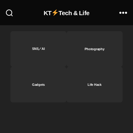
,
E
F
KT
Tech & Life
1
E
3
1
5
3
m
5
m
m
F
m
SNS／AI
Photography
1.
F
8
1.
G
8
M
G
購
M
入
Gadgets
Life Hack
予
,
約
S
開
E
始
L
日
1
,
3
F
5