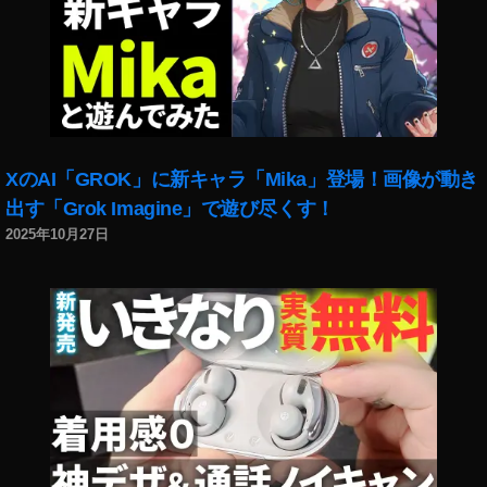
,
レ
ワ
ン
イ
ズ
ヤ
新
レ
製
ス
品
リ
,
モ
XのAI「GROK」に新キャラ「Mika」登場！画像が動き
カ
ー
メ
出す「Grok Imagine」で遊び尽くす！
ト
ラ
2025年10月27日
コ
,
マ
ソ
ン
ニ
ダ
ー
ー
レ
R
ン
M
ズ
T-
新
P
製
1
品
B