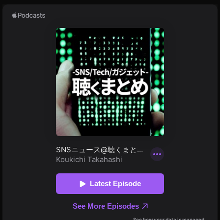
M
ン
較
ズ
T-
,
P
S
1
E
B
L
T
1
購
3
入
5
,
F
S
1
O
8
N
G
Y
M
F
安
E
い
1
,
3
S
5
E
m
L
m
1
F