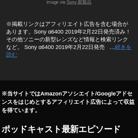
G
ス
image via
Sony 新製品
T-
リ
M
P
モ
予
1
ー
約
ト
※掲載リンクはアフィリエイト広告を含む場合が
B
コ
開
T
あります。Sony α6400 2019年2月22日発売済み！
マ
始
特
ン
その他ソニーの新型レンズなど情報と検索リンク
,
ダ
徴
など。 Sony α6400 2019年2月22日発売 …
続きを
S
ー
,
R
読む
E
R
M
L
T-
M
タ
1
P
T-
1
グ
3
P
B
5
1
T
F
B
S
※当サイトではAmazonアソシエイト/Googleアドセ
1
O
T
ンスをはじめとするアフィリエイト広告によって収益
8
N
発
Y
G
を得ています。
売
カ
M
メ
日
価
ラ
,
ポッドキャスト最新エピソード
/
格
R
レ
比