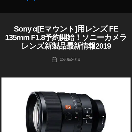
z
F
作
o
1.
成
n
,
8
者
S
G
:
Sony α[Eマウント]用レンズ FE
S
カ
E
M
K
O
テ
L
135mm F1.8予約開始！ソニーカメラ
注
o
N
ゴ
1
Y
文
u
レンズ新製品最新情報2019
リ
3
S
,
ki
ー
5
O
F
c
投
N
03/06/2019
投
F
E
hi
稿
Y
稿
1
1
F
Ta
者
日
8
E
3
k
G
1
5
a
3
M
m
h
5
キ
M
m
a
タ
M
F
s
F
ム
1.
hi
1
ラ
.
8
,
8
G
G
S
M
M
E