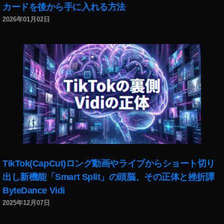
3
カードを後から手に入れる方法
最
5
安
2026年01月02日
F
値
1
,
8
α
G
6
M
4
通
0
販
0
,
比
S
較
o
,
ny
α
,
6
S
4
TikTok(CapCut)ロング動画やライブからショート切り
O
0
出し新機能「Smart Split」の頭脳、その正体と挫折譚
N
0
ByteDance Vidi
Y
注
E
2025年12月07日
文
マ
,
ウ