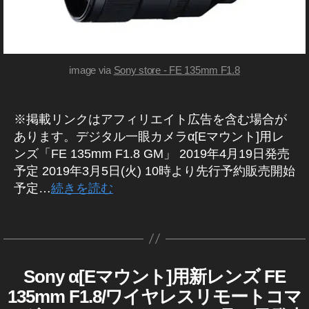
発
S
L
売
O
1
N
日
3
Y
,
カ
5
F
メ
image via
Sony store - FE 135mm F1.8
F
E
ラ
1
/
1
レ
8
3
ン
※掲載リンクはアフィリエイト広告を含む場合が
G
5
ズ
M
あります。デジタル一眼カメラα[Eマウント]用レ
m
カ
ネ
ンズ「FE 135mm F1.8 GM」 2019年4月19日発売
メ
m
ッ
ラ
予定 2019年3月5日(火) 10時より先行予約販売開始
F
/
ト
1.
予定…
続きを読む
レ
シ
8
ン
ョ
ズ
G
タ
ッ
M
グ
プ
購
,
作
入
S
Sony α[Eマウント]用新レンズ FE
S
カ
成
,
O
E
テ
者
135mm F1.8/ワイヤレスリモートコマ
R
N
L
ゴ
:
M
Y