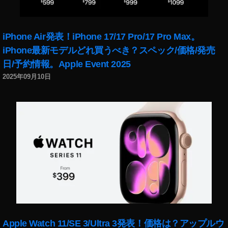
iPhone Air発表！iPhone 17/17 Pro/17 Pro Max。
iPhone最新モデルどれ買うべき？スペック/価格/発売
日/予約情報。Apple Event 2025
2025年09月10日
Apple Watch 11/SE 3/Ultra 3発表！価格は？アップルウ