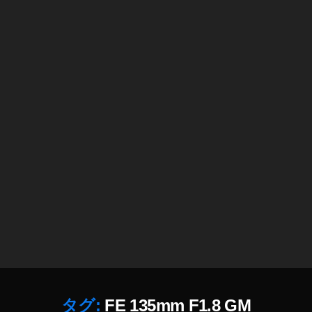
E
F
1
1
3
8
5
G
m
M
m
,
F
S
1.
E
8
L
G
1
M
3
価
5
格
F
,
1
F
8
E
G
1
M
3
A
5
m
m
a
タグ:
FE 135mm F1.8 GM
m