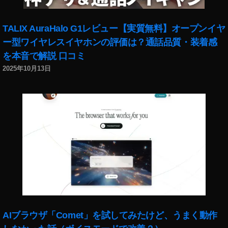
,
T
ソ
ニ
TALIX AuraHalo G1レビュー【実質無料】オープンイヤ
ー
ー型ワイヤレスイヤホンの評価は？通話品質・装着感
新
を本音で解説 口コミ
製
品
2025年10月13日
AIブラウザ「Comet」を試してみたけど、うまく動作