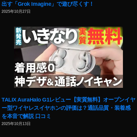
グ
出す「Grok Imagine」で遊び尽くす！
,
2025年10月27日
E
O
S
R
a
い
つ
,
E
O
S
R
a
TALIX AuraHalo G1レビュー【実質無料】オープンイヤ
オ
ー型ワイヤレスイヤホンの評価は？通話品質・装着感
ン
を本音で解説 口コミ
ラ
イ
2025年10月13日
ン