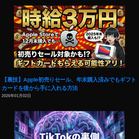
O
S
R
a
,
E
O
S
R
a
A
m
a
【裏技】Apple初売りセール、年末購入済みでもギフト
z
カードを後から手に入れる方法
o
2026年01月02日
n
,
E
O
S
R
a