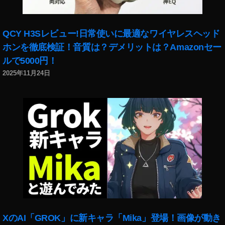
シ
ョ
ッ
QCY H3Sレビュー!日常使いに最適なワイヤレスヘッド
プ
ホンを徹底検証！音質は？デメリットは？Amazonセー
,
ルで5000円！
E
2025年11月24日
O
S
R
a
Y
a
h
o
o!
シ
ョ
ッ
ピ
XのAI「GROK」に新キャラ「Mika」登場！画像が動き
ン