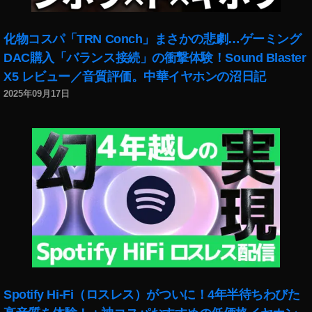
E
O
S
化物コスパ「TRN Conch」まさかの悲劇…ゲーミング
R
DAC購入「バランス接続」の衝撃体験！Sound Blaster
a
X5 レビュー／音質評価。中華イヤホンの沼日記
ネ
2025年09月17日
ッ
ト
シ
ョ
ッ
プ
,
E
O
S
R
a
ビ
Spotify Hi-Fi（ロスレス）がついに！4年半待ちわびた
ッ
ク