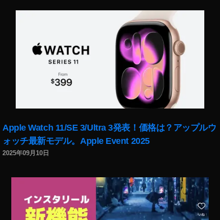
E
O
S
R
a
ヤ
フ
ー
,
E
O
S
Apple Watch 11/SE 3/Ultra 3発表！価格は？アップルウ
R
ォッチ最新モデル。Apple Event 2025
a
2025年09月10日
予
約
,
E
O
S