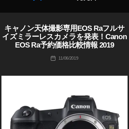
E
作
O
成
S
者
R
:
キャノン天体撮影専用EOS Raフルサ
C
カ
a
K
A
テ
イズミラーレスカメラを発表！Canon
楽
o
N
ゴ
O
天
u
EOS Ra予約価格比較情報 2019
リ
N
,
ki
E
ー
C
c
投
O
11/06/2019
投
S
a
hi
稿
稿
R
n
Ta
者
A
日
o
k
C
n
a
A
E
h
N
O
O
a
N
S
s
/
R
hi
キ
ャ
a
ノ
注
ン
文
カ