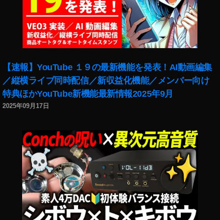
S
R
a
キ
タ
ム
【速報】YouTube １９の最新機能を発表！AI動画編集
ラ
／縦横ライブ同時配信／新収益化機能／メンバー向け
,
特典ほかYouTube新機能最新情報2025年9月
E
O
2025年09月17日
S
R
a
ソ
ニ
ー
ス
ト
ア
,