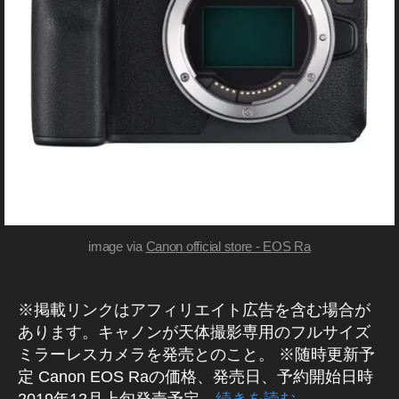
,
メ
C
ラ
/
a
レ
n
ン
o
ズ
n
E
O
S
R
a
注
文
image via
Canon official store - EOS Ra
可
能
,
※掲載リンクはアフィリエイト広告を含む場合が
C
あります。キャノンが天体撮影専用のフルサイズ
a
ミラーレスカメラを発売とのこと。 ※随時更新予
n
定 Canon EOS Raの価格、発売日、予約開始日時
o
2019年12月上旬発売予定…
続きを読む
n