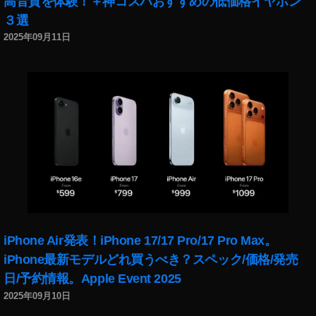
高音質を体験！＋神コスパおすすめの低価格イヤホン
カ
３選
メ
2025年09月11日
ラ
,
E
O
S
R
a
ポ
イ
ン
ト
キ
ャ
iPhone Air発表！iPhone 17/17 Pro/17 Pro Max。
ン
iPhone最新モデルどれ買うべき？スペック/価格/発売
ペ
日/予約情報。Apple Event 2025
ー
ン
2025年09月10日
,