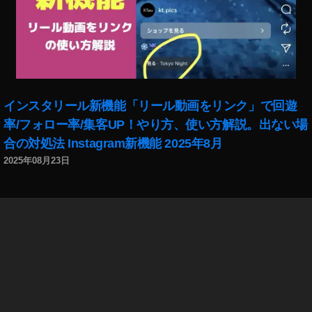
R
a
予
約
受
付
中
インスタリール新機能「リール動画をリンク」で回遊
,
率/フォロー率/集客UP！やり方、使い方解説。出ない場
E
O
合の対処法 Instagram新機能 2025年8月
S
2025年08月23日
R
a
予
約
開
始
,
E
O
S