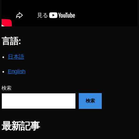
a
購
入
,
C
言語:
a
n
o
日本語
n
E
English
O
S
R
検索
a
検索
購
入
可
能
最新記事
,
E