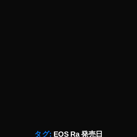
い
,
C
a
n
o
n
E
O
S
R
a
最
安
値
,
C
a
n
o
タグ:
EOS Ra 発売日
n