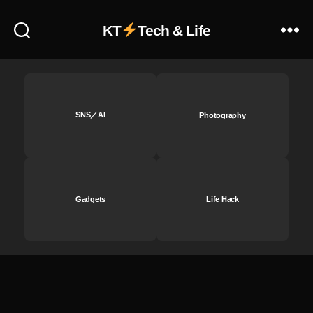
O
S
KT
Tech & Life
R
a
取
扱
店
舗
SNS／AI
Photography
,
C
a
n
o
Gadgets
Life Hack
n
E
O
S
R
a
安