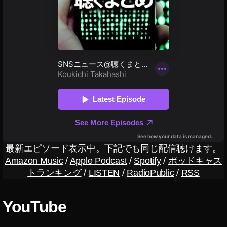
売
中
,
C
a
n
o
n
E
O
S
R
a
最新エピソード表示中。下記でも同じ配信聴けます。
販
Amazon Music
/
Apple Podcast
/
Spotify
/
ポッドキャス
売
トランキング
/
LISTEN
/
RadioPublic
/
RSS
店
,
C
YouTube
a
n