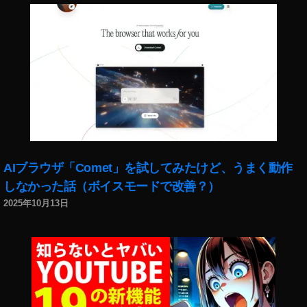
シ
ョ
ッ
プ
,
E
O
S
R
a
カ
メ
AIブラウザ「Comet」を試してみたけど、うまく動作
ラ
しなかった話（ボイスモードで改善？）
の
2025年10月13日
キ
タ
ム
ラ
,
E
O