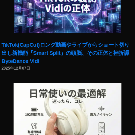
S
O
N
Y
St
or
e
,
TikTok(CapCut)ロング動画やライブからショート切り
E
出し新機能「Smart Split」の頭脳、その正体と挫折譚
O
S
ByteDance Vidi
R
2025年12月07日
a
S
O
N
Y
オ
ン
ラ
イ
ン