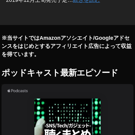
E
O
タ
S
グ
R
a
※当サイトではAmazonアソシエイト/Googleアドセ
発
ンスをはじめとするアフィリエイト広告によって収益
売
日
を得ています。
,
C
ポッドキャスト最新エピソード
a
n
o
n
E
O
S
R
a
販