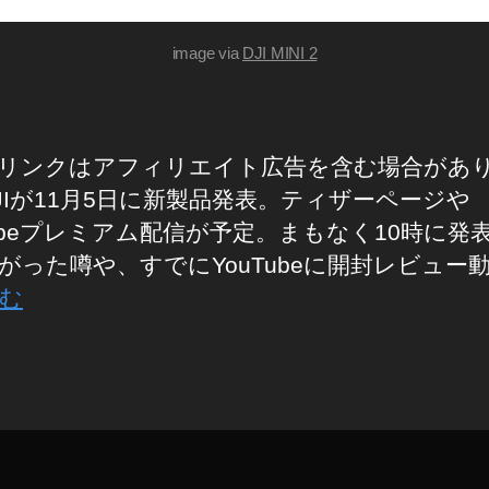
image via
DJI MINI 2
リンクはアフィリエイト広告を含む場合があ
JIが11月5日に新製品発表。ティザーページや
Tubeプレミアム配信が予定。まもなく10時に発表
がった噂や、すでにYouTubeに開封レビュー
む