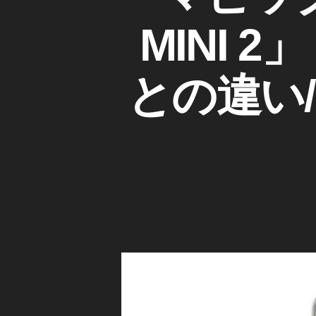
I
ゴ
タ
D
リ
ム
MINI 2
JI
ー
ラ
M
A
予
V
約
との違い/
I
,
C
M
D
I
JI
N
M
I
IN
カ
I
メ
ラ
2
/
ス
レ
ペ
ン
ズ
ッ
ク
,
D
JI