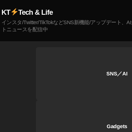
A
KT
Tech & Life
m
a
インスタ/Twitter/TikTokなどSNS新機能/アップデート、
z
トニュースを配信中
o
n
予
約
,
D
SNS／AI
JI
M
IN
I
2
い
く
Gadgets
ら