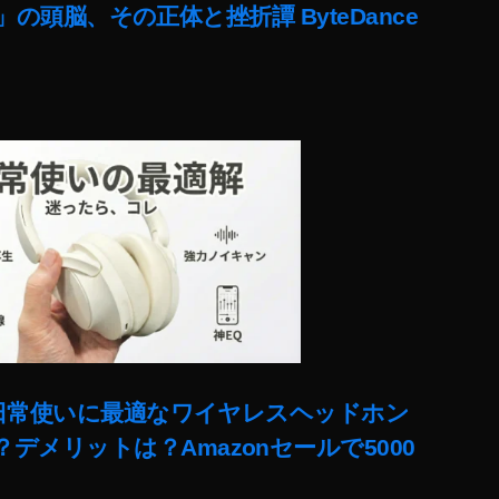
lit」の頭脳、その正体と挫折譚 ByteDance
ー!日常使いに最適なワイヤレスヘッドホン
デメリットは？Amazonセールで5000