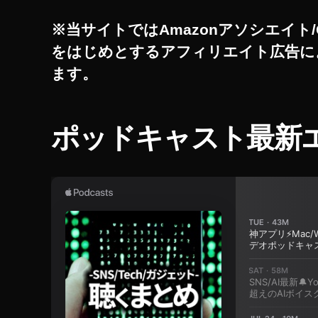
ミ
ニ
※当サイトではAmazonアソシエイト/
初
をはじめとするアフィリエイト広告に
代
ます。
違
い
,
D
ポッドキャスト最新
JI
M
IN
I
2
予
約
,
D
JI
M