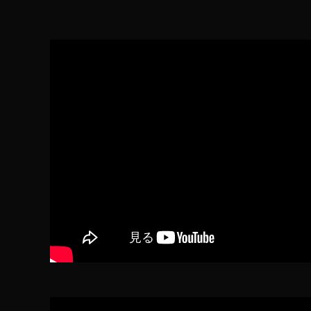
JI
M
IN
I
2
価
格
比
較
,
D
JI
M
IN
I
2
値
段
,