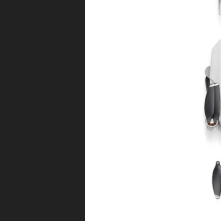
M
IN
I
2
ネ
ッ
ト
シ
ョ
ッ
プ
,
D
JI
M
IN
I
2