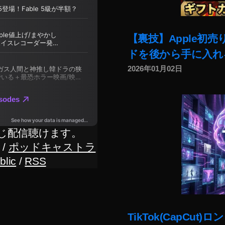
【裏技】Apple初
ドを後から手に入れ
2026年01月02日
じ配信聴けます。
/
ポッドキャストラ
blic
/
RSS
TikTok(CapC