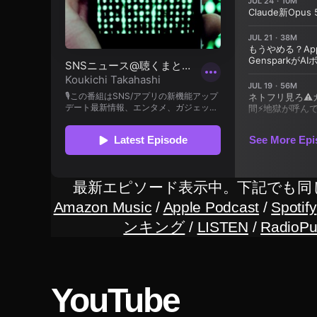
IN
I
2
予
約
開
始
,
D
JI
M
最新エピソード表示中。下記でも同
IN
Amazon Music
/
Apple Podcast
/
Spotify
I
ンキング
/
LISTEN
/
RadioPu
2
価
格
,
YouTube
D