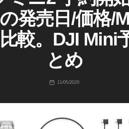
」 の発売日/価格/Mav
作
成
比較。DJI Min
者
:
K
とめ
o
u
ki
c
投
11/05/2020
hi
投
稿
T
稿
者
a
日
k
a
h
a