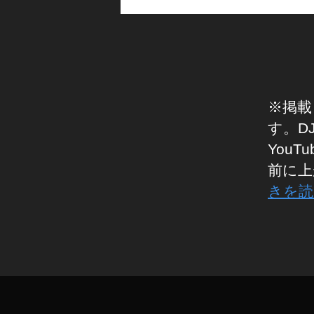
ビ
ッ
ク
カ
メ
ラ
予
※掲載
約
す。D
,
You
D
前に上
JI
M
きを読
IN
I
タ
2
グ
マ
ビ
ッ
ク