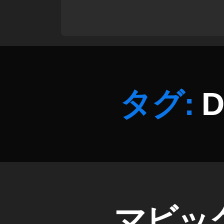
？
,
D
JI
M
IN
I
2
タグ:
D
い
つ
？
,
D
JI
M
IN
I
2
D
カ
マビック
J
テ
キ