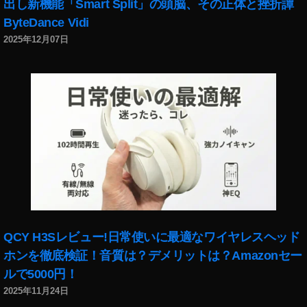
出し新機能「Smart Split」の頭脳、その正体と挫折譚
ス
ByteDance Vidi
ト
2025年12月07日
,
ポ
ッ
ド
キ
ャ
ス
ト
音
声
テ
ス
ト
QCY H3Sレビュー!日常使いに最適なワイヤレスヘッド
,
ホンを徹底検証！音質は？デメリットは？Amazonセー
ラ
ジ
ルで5000円！
オ
2025年11月24日
配