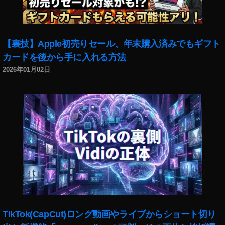
ッ
ド
キ
ャ
【裏技】Apple初売りセール、年末購入済みでもギフト
ス
カードを後から手に入れる方法
ト
同
2026年01月02日
時
配
信
,
ポ
ッ
ド
キ
ャ
ス
ト
録
音
TikTok(CapCut)ロング動画やライブからショート切り
テ