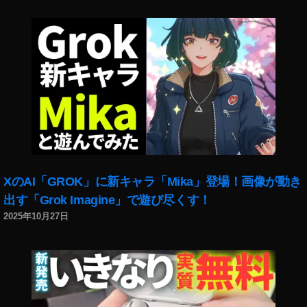
信
,
音
声
コ
ン
テ
ン
ツ
,
音
声
XのAI「GROK」に新キャラ「Mika」登場！画像が動き
メ
出す「Grok Imagine」で遊び尽くす！
デ
2025年10月27日
ィ
ア
,
音
声
配