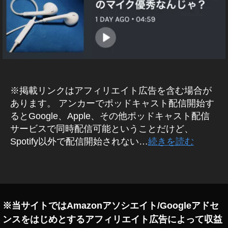
新
a
A
A
ュ
S
情
s
p
T
ー
報
hi
pl
D
ス
2
I
e
,
0
A
最
ア
2
R
新
ッ
Y
0
,
ニ
プ
ポ
A
ュ
ッ
ル
※掲載リンクはアフィリエイト広告を含む場合が
p
ド
ー
最
pl
あります。 アンカーでポッドキャスト配信開始す
キ
ス
新
e
ャ
るとGoogle、Apple、その他ポッドキャスト配信
,
ス
ニ
ポ
サービスで同時配信可能ということだけど、
ト
A
ュ
ッ
/
Spotify以外で配信開始されない…
続きを読む
p
ー
ド
ラ
pl
ス
ジ
キ
タ
オ
e
2
ャ
/
グ
最
0
ス
音
新
2
声
ト
ニ
配
1
,
配
※当サイトではAmazonアソシエイト/Googleアドセ
信
ュ
ア
信
ンスをはじめとするアフィリエイト広告によって収益
試
ー
ッ
方