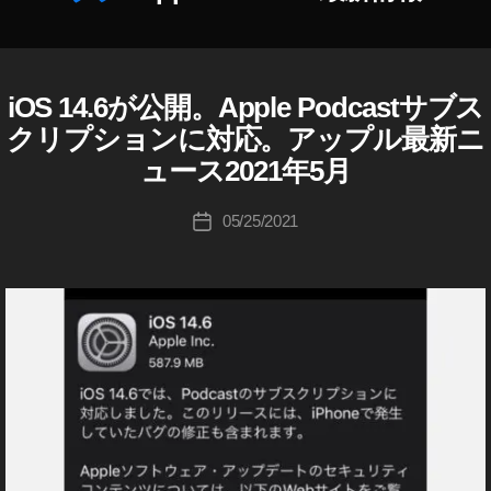
e
,
P
新
作
A
o
情
成
p
d
報
者
pl
c
2
:
iOS 14.6が公開。Apple Podcastサブス
A
カ
e
a
0
K
P
テ
P
st
クリプションに対応。アップル最新ニ
2
o
P
ゴ
o
最
L
0
,
u
ュース2021年5月
リ
d
E
新
A
ki
ー
c
A
情
p
c
投
P
05/25/2021
投
a
報
pl
hi
稿
P
稿
st
,
e
L
Ta
者
日
,
A
E
P
k
A
P
p
o
a
O
p
pl
d
h
D
pl
e
C
c
a
e
A
P
a
s
S
P
o
st
hi
T
o
d
,
D
d
c
A
I
c
a
A
p
a
R