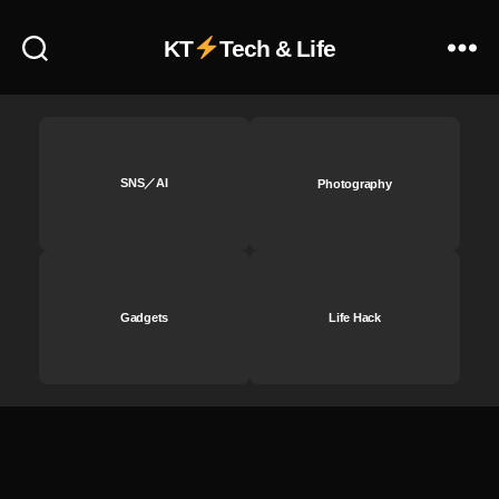
A
c
p
h
KT
Tech & Life
pl
or
e
最
P
新
o
ニ
d
ュ
c
ー
SNS／AI
Photography
a
ス
st
,
最
A
新
n
ニ
c
Gadgets
Life Hack
ュ
h
ー
or
ス
最
,
新
A
ニ
p
ュ
pl
ー
e
ス