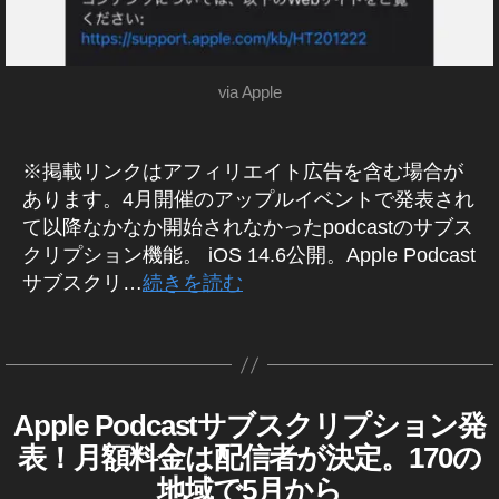
st
pl
Y
st
最
e
I
最
新
P
O
新
情
o
S
via Apple
ニ
報
d
I
ュ
2
O
c
ー
S
0
a
1
ス
※掲載リンクはアフィリエイト広告を含む場合が
2
st
4
,
1
,
あります。4月開催のアップルイベントで発表され
最
A
A
新
て以降なかなか開始されなかったpodcastのサブス
p
p
ニ
クリプション機能。 iOS 14.6公開。Apple Podcast
pl
pl
ュ
サブスクリ…
続きを読む
e
e
ー
P
最
ス
タ
作
o
新
,
グ
成
d
ニ
A
者
c
ュ
p
:
a
ー
Apple Podcastサブスクリプション発
A
カ
pl
K
st
P
ス
テ
e
表！月額料金は配信者が決定。170の
o
P
最
,
ゴ
P
L
u
地域で5月から
新
A
リ
o
E