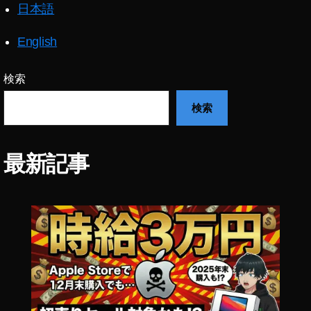
日本語
ト
は
じ
English
め
方
検索
,
ポ
検索
ッ
ド
キ
最新記事
ャ
ス
ト
や
っ
て
み
た
,
ポ