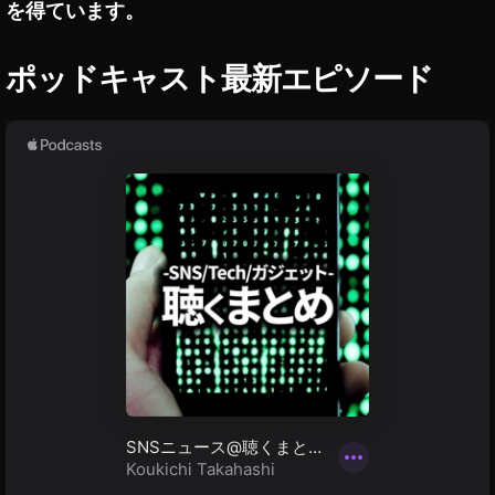
し
を得ています。
ス
プ
法
て
2
ル
み
,
0
た
最
G
ポッドキャスト最新エピソード
2
新
o
1
,
情
o
A
報
gl
p
,
e
pl
音
ポ
e
声
ッ
最
メ
ド
新
デ
キ
情
ィ
ャ
報
ア
ス
,
,
ト
ア
音
配
ッ
声
信
プ
配
方
ル
信
法
,
サ
,
音
ー
P