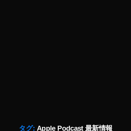
P
2
o
0
d
2
c
0
,
a
A
st
n
最
c
新
h
ニ
or
ュ
最
ー
新
ス
情
2
報
0
,
2
A
1
,
n
A
c
A
p
h
p
pl
or
pl
タグ:
Apple Podcast 最新情報
e
最