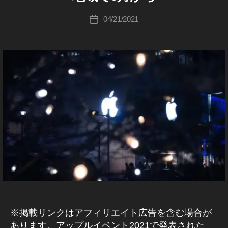
ki
ニ
p
ー
d
A
c
投
ュ
pl
P
04/21/2021
投
c
hi
稿
P
ー
e
稿
a
L
Ta
者
ス
最
日
st
E
k
2
新
P
最
a
0
O
ニ
新
h
D
2
ュ
ニ
C
a
1
,
ー
ュ
A
s
A
S
ス
ー
hi
T
p
2
ス
pl
0
2
e
2
0
P
1
,
2
o
A
0
,
d
p
A
c
pl
p
a
e
pl
st
最
e
最
新
P
※掲載リンクはアフィリエイト広告を含む場合が
新
情
o
あります。アップルイベント2021で発表された