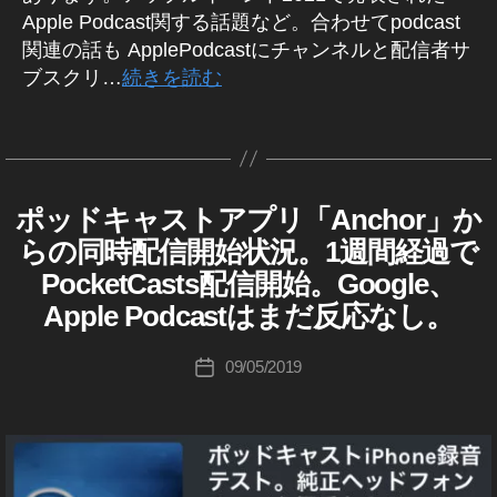
情
報
d
Apple Podcast関する話題など。合わせてpodcast
報
,
c
関連の話も ApplePodcastにチャンネルと配信者サ
,
iO
a
ブスクリ…
続きを読む
A
S
,
st
p
iO
最
pl
タ
S
新
e
グ
1
情
作
P
4.
報
成
o
6
,
,
者
ポッドキャストアプリ「Anchor」か
A
カ
d
ア
A
N
:
テ
らの同時配信開始状況。1週間経過で
c
C
ッ
p
K
ゴ
H
a
プ
PocketCasts配信開始。Google、
pl
o
リ
O
st
ル
e
u
R
Apple Podcastはまだ反応なし。
ー
最
,
P
ki
A
新
ア
P
o
c
投
09/05/2019
投
情
P
ッ
d
hi
稿
L
稿
報
プ
c
Ta
者
E
日
2
ル
a
P
k
0
最
O
st
a
D
2
新
最
h
C
1
,
ニ