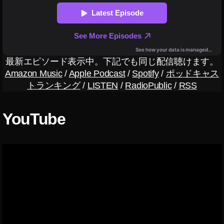
声
ビ
o
メ
ス
d
デ
c
ィ
a
ア
st
,
,
最新エピソード表示中。下記でも同じ配信聴けます。
音
ア
Amazon Music
/
Apple Podcast
/
Spotify
/
ポッドキャス
声
プ
トランキング
/
LISTEN
/
RadioPublic
/
RSS
配
リ
信
,
サ
ア
YouTube
ー
ン
ビ
カ
ス
ー
,
ア
ン
カ
ー
ポ