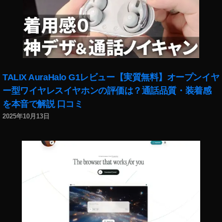
信
,
音
声
配
信
サ
TALIX AuraHalo G1レビュー【実質無料】オープンイヤ
ー
ビ
ー型ワイヤレスイヤホンの評価は？通話品質・装着感
ス
を本音で解説 口コミ
2025年10月13日