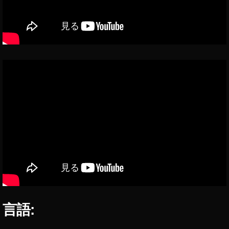
ッ
ド
キ
ャ
ス
ト
,
ポ
ッ
ド
キ
ャ
ス
ト
,
ポ
ッ
ド
キ
言語:
ャ
ス