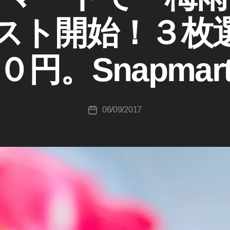
成
スト開始！３枚
者
:
K
円。Snapma
o
u
ki
c
投
06/09/2017
hi
投
稿
T
稿
者
a
日
k
a
h
a
s
hi