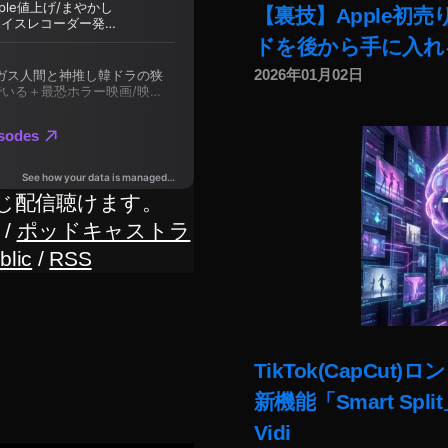
【裏技】Apple初
ドを後から手に入れ
2026年01月02日
じ配信聴けます。
/
ポッドキャストラ
blic
/
RSS
TikTok(CapC
新機能「Smart Sp
Vidi