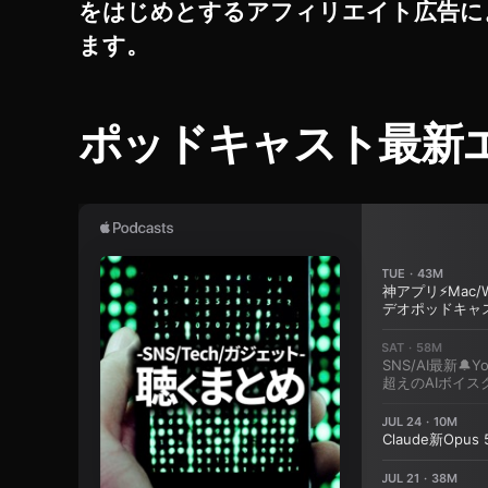
をはじめとするアフィリエイト広告に
ck
i
ます。
m
a
g
ポッドキャスト最新
e
s
,
St
o
ck
P
h
ot
o
gr
a
p
h
er