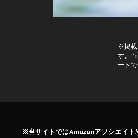
ト
)
,
S
N
S
,
S
o
※掲載
ci
す。I’m
al
ートで
M
e
di
タ
a
,
グ
S
pi
ra
l
,
St
※当サイトではAmazonアソシエイト/
o