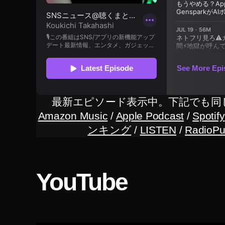
,
St
o
ck
P
h
ot
o
最新エピソード表示中。下記でも同
gr
Amazon Music
/
Apple Podcast
/
Spotify
a
ンキング
/
LISTEN
/
RadioPu
p
hy
,
St
YouTube
o
ck
p
h