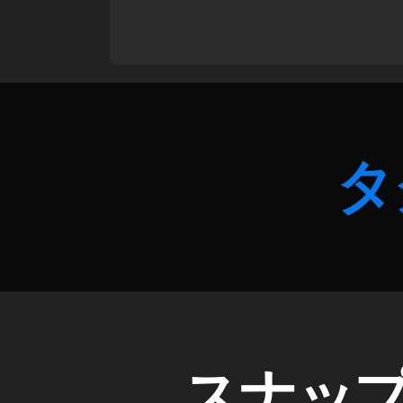
e
a
s
o
n
,
S
el
e
タ
cti
v
e
F
o
c
u
s
,
S
hi
D
カ
スナッ
I
テ
b