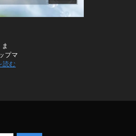
りま
 スナップマ
を読む