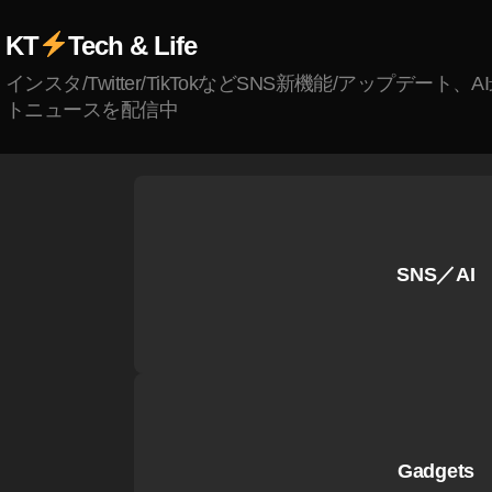
,
KT
Tech & Life
R
ai
インスタ/Twitter/TikTokなどSNS新機能/アップデート、
n
,
トニュースを配信中
R
ai
n
y
S
e
SNS／AI
a
s
o
n
,
R
e
d
,
S
Gadgets