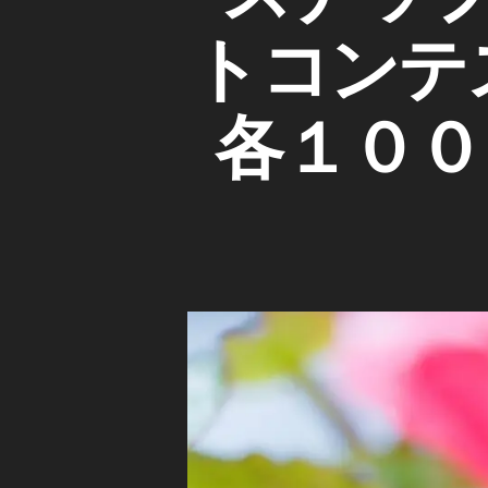
A
ゴ
u
R
リ
y
Y
トコンテ
ー
a
写
P
真
コ
h
各１０００
ン
ot
テ
o
ス
ト
gr
情
a
報
p
h
er
,
S
n
ai
l
,
S
n