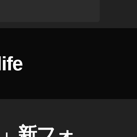
ife
」新フォ