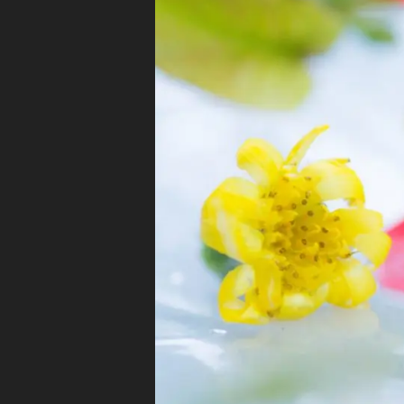
a
p
m
ar
t
,
S
n
a
p
m
ar
t(
ス
ナ
ッ
プ
マ
ー