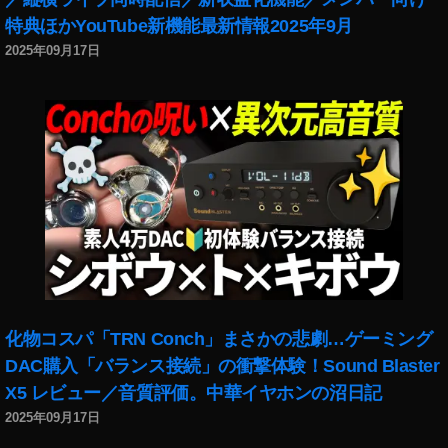
か
特典ほかYouTube新機能最新情報2025年9月
ら
,
2025年09月17日
A
m
a
z
o
n
プ
ラ
イ
ム
会
員
セ
化物コスパ「TRN Conch」まさかの悲劇…ゲーミング
ー
DAC購入「バランス接続」の衝撃体験！Sound Blaster
ル
X5 レビュー／音質評価。中華イヤホンの沼日記
2
2025年09月17日
0
2