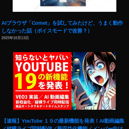
m
a
z
o
AIブラウザ「Comet」を試してみたけど、うまく動作
n
しなかった話（ボイスモードで改善？）
プ
2025年10月13日
ラ
イ
ム
会
員
セ
ー
ル
2
0
2
0
い
【速報】YouTube １９の最新機能を発表！AI動画編集
つ
／縦横ライブ同時配信／新収益化機能／メンバー向け