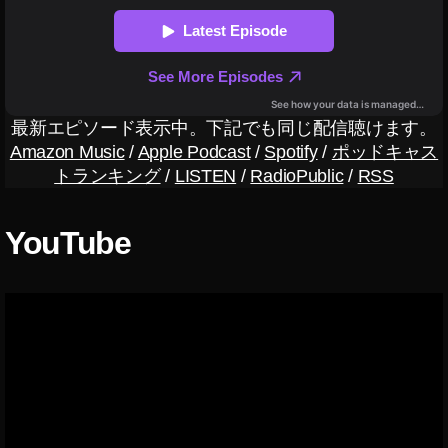
m
a
z
o
n
プ
最新エピソード表示中。下記でも同じ配信聴けます。
ラ
Amazon Music
/
Apple Podcast
/
Spotify
/
ポッドキャス
イ
トランキング
/
LISTEN
/
RadioPublic
/
RSS
ム
デ
ー
YouTube
2
0
2
0
安
売
り
,
A
m