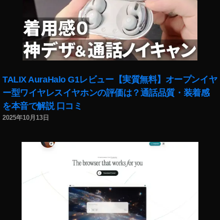
z
o
n
プ
ラ
イ
ム
TALIX AuraHalo G1レビュー【実質無料】オープンイヤ
会
ー型ワイヤレスイヤホンの評価は？通話品質・装着感
員
を本音で解説 口コミ
セ
ー
2025年10月13日
ル
2
0
2
0
い
つ
,
A