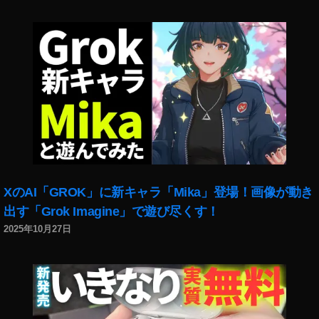
n
プ
ラ
イ
ム
会
員
セ
ー
ル
2
0
XのAI「GROK」に新キャラ「Mika」登場！画像が動き
2
0
出す「Grok Imagine」で遊び尽くす！
1
2025年10月27日
0
月
,
A
m
a