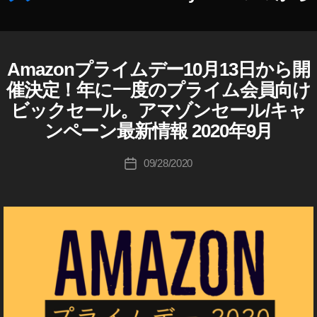
,
A
作
m
成
a
者
Amazonプライムデー10月13日から開
A
カ
z
M
:
テ
o
催決定！年に一度のプライム会員向け
A
K
ゴ
n
Z
ビックセール。アマゾンセール/キャ
o
リ
プ
O
u
N
ンペーン最新情報 2020年9月
ー
ラ
ki
A
イ
M
c
投
ム
09/28/2020
投
A
hi
稿
デ
Z
稿
Ta
者
ー
O
日
N
k
2
キ
a
0
ャ
h
2
ン
a
ペ
0
ー
s
予
ン
hi
定
/
セ
,
ー
A