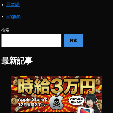
z
日本語
o
n
English
プ
ラ
イ
検索
ム
検索
デ
ー
2
0
最新記事
2
0
発
表
,
A
m
a
z