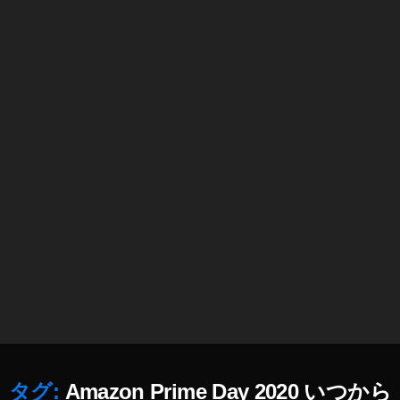
A
m
a
z
o
n
プ
ラ
イ
ム
デ
ー
2
0
2
0
バ
ー
ゲ
ン
タグ:
Amazon Prime Day 2020 いつから