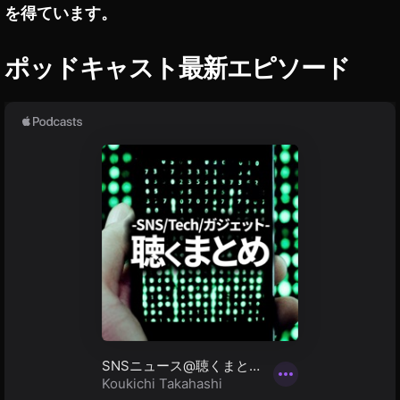
m
を得ています。
ペ
ー
a
ン
z
情
ポッドキャスト最新エピソード
o
報
n
プ
ラ
イ
ム
デ
ー
2
0
2
0
割
引
き
,
A