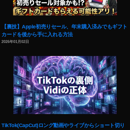
o
n
プ
ラ
イ
【裏技】Apple初売りセール、年末購入済みでもギフト
ム
カードを後から手に入れる方法
デ
2026年01月02日
ー
2
0
2
0
開
催
日
時
,
A
m
a
TikTok(CapCut)ロング動画やライブからショート切り
z