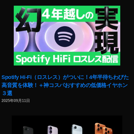
0
セ
ー
ル
,
A
m
a
z
o
n
Spotify Hi-Fi（ロスレス）がついに！4年半待ちわびた
プ
ラ
高音質を体験！＋神コスパおすすめの低価格イヤホン
イ
３選
ム
2025年09月11日
会
員
セ
ー
ル