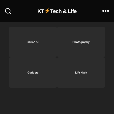
A
KT
Tech & Life
m
a
z
o
n
プ
SNS／AI
Photography
ラ
イ
ム
デ
ー
2
Gadgets
Life Hack
0
2
0
セ
ー
ル
,