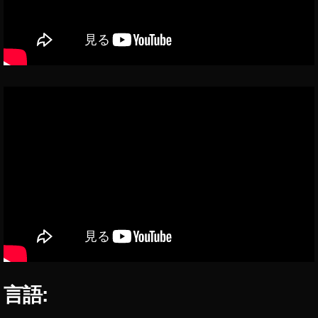
a
z
o
n
プ
ラ
イ
ム
デ
ー
2
0
2
0
日
時
,
A
言語:
m
a