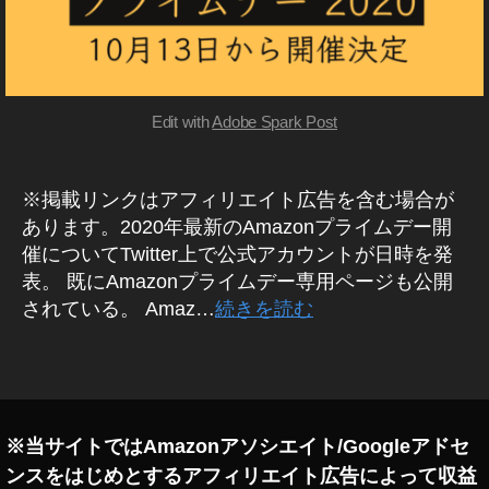
ル
m
情
a
報
z
A
M
o
A
n
Edit with
Adobe Spark Post
Z
プ
O
N
ラ
プ
イ
※掲載リンクはアフィリエイト広告を含む場合が
ラ
ム
イ
あります。2020年最新のAmazonプライムデー開
デ
ム
催についてTwitter上で公式アカウントが日時を発
デ
ー
ー
表。 既にAmazonプライムデー専用ページも公開
2
セ
されている。 Amaz…
続きを読む
0
ー
2
ル
0
/
タ
割
値
グ
引
下
き
げ
/
※当サイトではAmazonアソシエイト/Googleアドセ
キ
,
ャ
ンスをはじめとするアフィリエイト広告によって収益
A
ン