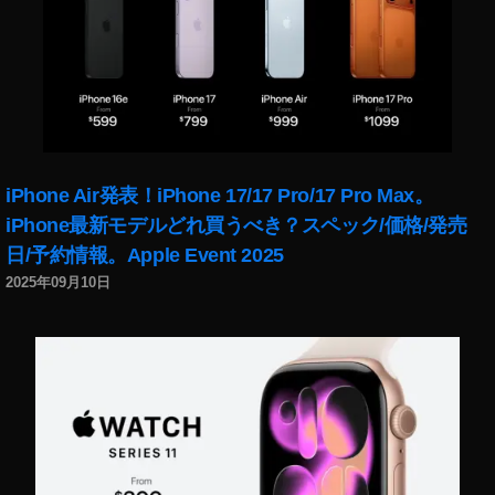
2
0
2
0
バ
ー
ゲ
ン
iPhone Air発表！iPhone 17/17 Pro/17 Pro Max。
,
iPhone最新モデルどれ買うべき？スペック/価格/発売
A
日/予約情報。Apple Event 2025
m
a
2025年09月10日
z
o
n
プ
ラ
イ
ム
会