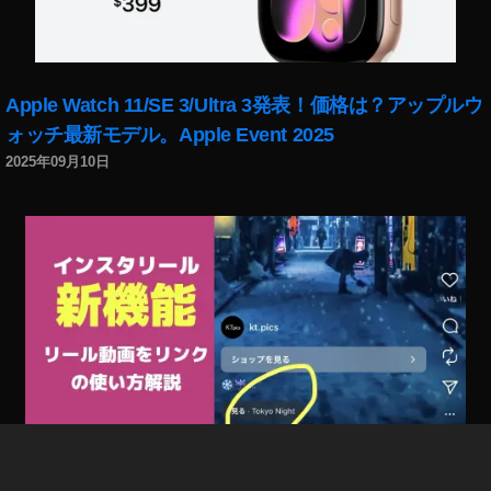
員
セ
ー
ル
2
Apple Watch 11/SE 3/Ultra 3発表！価格は？アップルウ
0
ォッチ最新モデル。Apple Event 2025
2
2025年09月10日
0
予
定
,
A
m
a
z
o
n
プ
ラ
イ
インスタリール新機能「リール動画をリンク」で回遊
ム