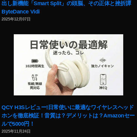
出し新機能「Smart Split」の頭脳、その正体と挫折譚
o
n
ByteDance Vidi
プ
2025年12月07日
ラ
イ
ム
会
員
セ
ー
ル
2
0
2
0
,
A
QCY H3Sレビュー!日常使いに最適なワイヤレスヘッド
m
ホンを徹底検証！音質は？デメリットは？Amazonセー
a
ルで5000円！
z
2025年11月24日
o