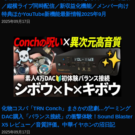
ン
／縦横ライブ同時配信／新収益化機能／メンバー向け
,
特典ほかYouTube新機能最新情報2025年9月
デ
2025年09月17日
ザ
イ
ン
ア
ッ
プ
デ
ー
ト
,
デ
ザ
イ
化物コスパ「TRN Conch」まさかの悲劇…ゲーミング
ン
DAC購入「バランス接続」の衝撃体験！Sound Blaster
ニ
ュ
X5 レビュー／音質評価。中華イヤホンの沼日記
ー
2025年09月17日