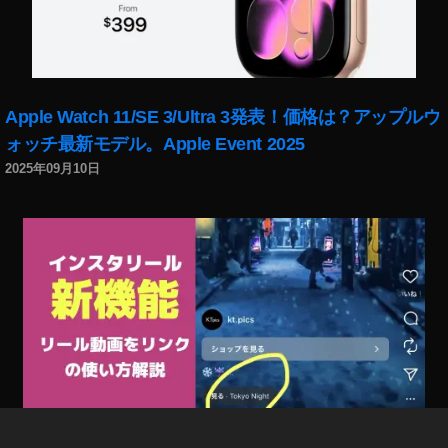
,
使
用
感
,
Apple Watch 11/SE 3/Ultra 3発表！価格は？アップルウ
感
ォッチ最新モデル。Apple Event 2025
想
,
2025年09月10日
本
音
レ
ビ
ュ
ー