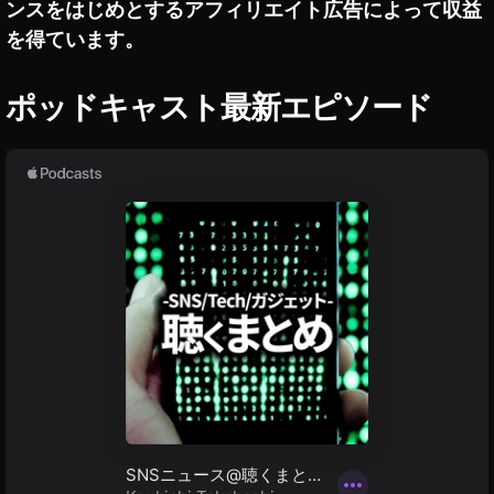
ンスをはじめとするアフィリエイト広告によって収益
ン
,
/
を得ています。
ア
ア
ド
プ
リ
ビ
ポッドキャスト最新エピソード
開
ニ
発
ュ
新
ー
製
ス
品
・
,
商
ア
品
ド
レ
ビ
ビ
ュ
新
ー
機
/
能
ア
ン
,
バ
ア
サ
ド
ダ
ー
ビ
最