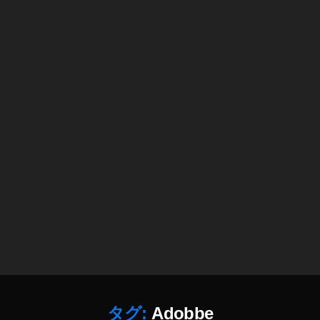
デ
ザ
イ
ン
ニ
ュ
ー
ス
、
,
W
E
B
デ
ザ
イ
ン
新
機
能
タグ:
Adobbe
、