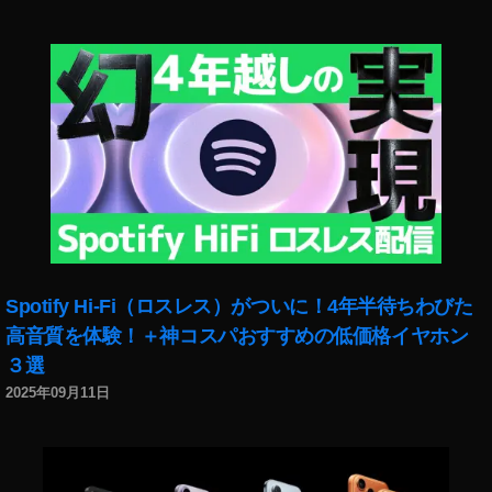
ス
,
デ
ザ
イ
ン
新
機
能
,
デ
ザ
イ
Spotify Hi-Fi（ロスレス）がついに！4年半待ちわびた
ン
高音質を体験！＋神コスパおすすめの低価格イヤホン
最
３選
新
情
2025年09月11日
報
,
デ
ザ