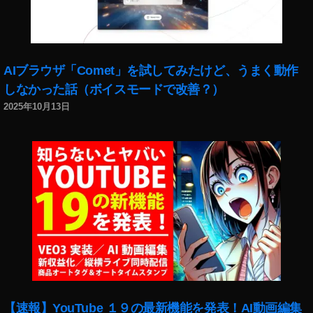
マ
ー
ト
ス
ピ
AIブラウザ「Comet」を試してみたけど、うまく動作
ー
しなかった話（ボイスモードで改善？）
カ
ー
2025年10月13日
最
新
情
報
2
0
1
9
年
,
デ
ザ
【速報】YouTube １９の最新機能を発表！AI動画編集
イ