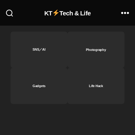
ザ
イ
KT
Tech & Life
ン
ア
ッ
プ
デ
ー
SNS／AI
Photography
ト
ア
ド
ビ
最
Gadgets
Life Hack
新
情
報
,
W
E
B