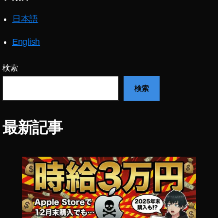
プ
日本語
リ
開
発
English
新
機
検索
能
,
検索
ア
プ
リ
最新記事
開
発
最
新
情
報
,
ア
プ