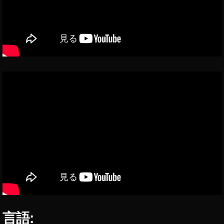
,
ア
プ
リ
開
発
ア
ド
ビ
,
ア
プ
リ
開
発
ニ
ュ
ー
ス
,
言語:
ア