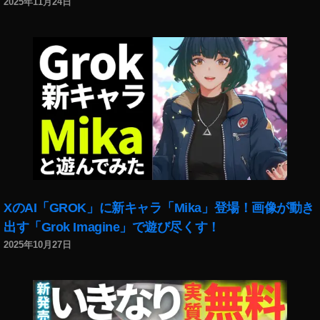
2025年11月24日
ー
ト
ス
ピ
ー
カ
ー
ニ
ュ
ー
ス
,
ス
XのAI「GROK」に新キャラ「Mika」登場！画像が動き
マ
出す「Grok Imagine」で遊び尽くす！
ー
2025年10月27日
ト
ス
ピ
ー
カ