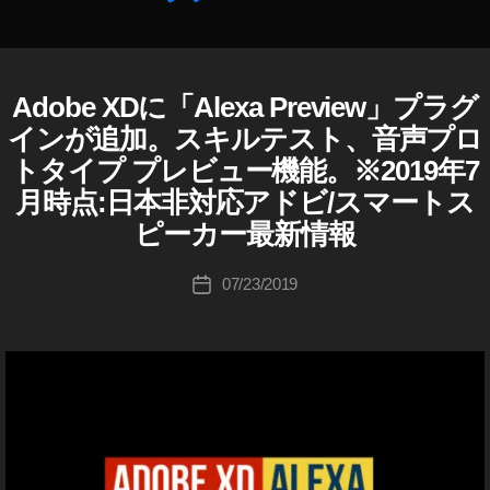
,
W
E
作
B
Adobe XDに「Alexa Preview」プラグ
A
カ
成
デ
D
テ
者
インが追加。スキルテスト、音声プロ
ザ
O
ゴ
:
B
イ
トタイプ プレビュー機能。※2019年7
リ
E
K
ン
月時点:日本非対応アドビ/スマートス
ー
o
A
最
D
u
ピーカー最新情報
新
O
ki
情
B
c
投
E
報
07/23/2019
投
X
hi
稿
2
稿
D
Ta
者
0
日
A
k
1
L
a
E
9
h
X
年
A
a
、
(
s
,
ア
hi
レ
W
ク