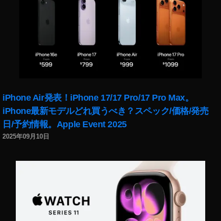
イ
ン
最
新
情
報
2
0
iPhone Air発表！iPhone 17/17 Pro/17 Pro Max。
1
9
iPhone最新モデルどれ買うべき？スペック/価格/発売
年
日/予約情報。Apple Event 2025
,
2025年09月10日
レ
ビ
ュ
ー
,
体
験
談