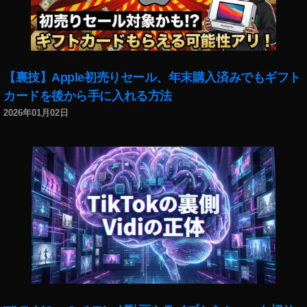
リ
開
発
最
新
【裏技】Apple初売りセール、年末購入済みでもギフト
情
カードを後から手に入れる方法
報
2
2026年01月02日
0
1
9
年
,
ス
マ
ー
ト
ス
ピ
ー