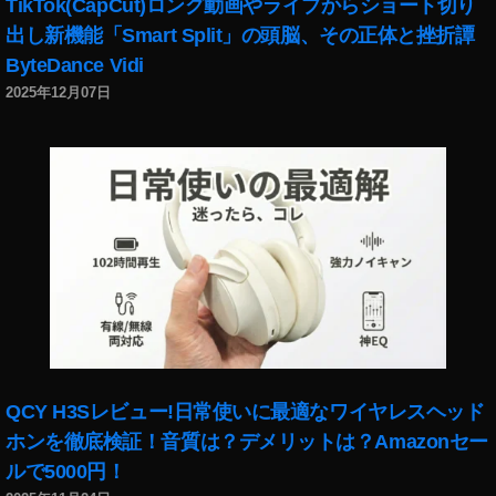
カ
TikTok(CapCut)ロング動画やライブからショート切り
ー
出し新機能「Smart Split」の頭脳、その正体と挫折譚
,
ByteDance Vidi
ス
2025年12月07日
マ
ー
ト
ス
ピ
ー
カ
ー
ア
ッ
プ
デ
ー
QCY H3Sレビュー!日常使いに最適なワイヤレスヘッド
ト
ホンを徹底検証！音質は？デメリットは？Amazonセー
,
ス
ルで5000円！
マ