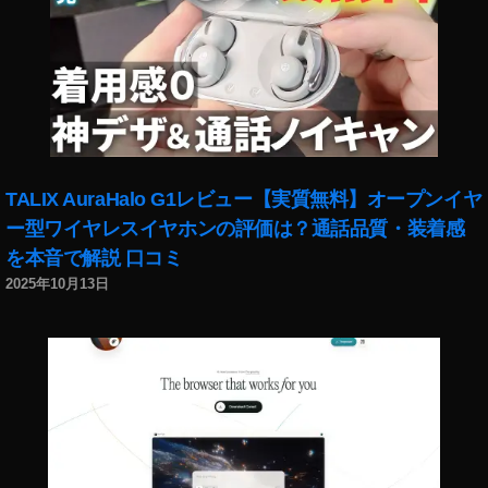
ー
新
機
能
,
ス
マ
ー
TALIX AuraHalo G1レビュー【実質無料】オープンイヤ
ト
ス
ー型ワイヤレスイヤホンの評価は？通話品質・装着感
ピ
を本音で解説 口コミ
ー
2025年10月13日
カ
ー
最
新
情
報
,
ス