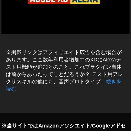
E
サ
B
)
デ
A
M
ザ
A
イ
Z
ン
O
最
N
新
D
※掲載リンクはアフィリエイト広告を含む場合が
I
情
A
あります。ここ数年利用者増加中のXDにAlexaテ
報
R
、
スト用機能が追加とのこと。これプラグイン自体
Y
,
は前からあったってことだろうか？ テスト用アレ
I
ア
P
クサスキルの他にも、音声プロトタイプ…
続きを
H
ド
読む
O
ビ
N
ア
E
タ
ッ
W
グ
E
プ
B
デ
デ
ー
※当サイトではAmazonアソシエイト/Googleアドセ
ザ
ト
イ