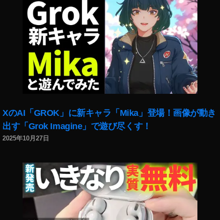
t
写
真
コ
ン
テ
ス
ト
,
S
XのAI「GROK」に新キャラ「Mika」登場！画像が動き
n
a
出す「Grok Imagine」で遊び尽くす！
p
2025年10月27日
m
ar
t(
ス
ナ
ッ
プ