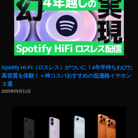
p
hy
,
St
o
c
k
p
h
ot
Spotify Hi-Fi（ロスレス）がついに！4年半待ちわびた
o
s
,
高音質を体験！＋神コスパおすすめの低価格イヤホン
Ta
３選
g
,
2025年09月11日
Ta
u
,
Tr
o
pf
e
n
,