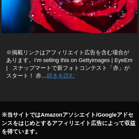
a
A
p
R
T
hy
(
,
ス
Pi
ナ
ッ
n
プ
k
マ
C
ー
※掲載リンクはアフィリエイト広告を含む場合が
ol
ト
あります。I’m selling this on Gettyimages | EyeEm
)
or
| スナップマートで新フォトコンテスト「赤」が
写
,
真
スタート！ 赤…
続きを読む
Pl
コ
a
ン
テ
nt
タ
ス
,
グ
ト
Pr
情
i
報
※当サイトではAmazonアソシエイト/Googleアドセ
m
ンスをはじめとするアフィリエイト広告によって収益
a
v
を得ています。
er