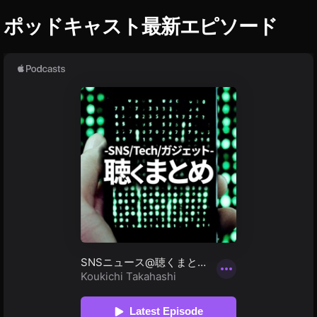
a
,
ポッドキャスト最新エピソード
Pr
i
m
is
si
m
o
pi
a
n
o
,
R
e
d
,
R
o
s
a
,
R