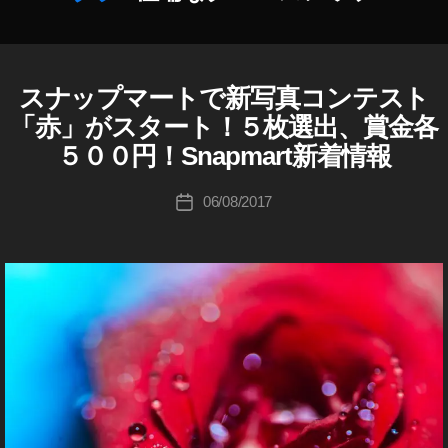
m
作
p
成
eti
者
tio
:
スナップマートで新写真コンテスト
F
カ
n
,
K
O
テ
p
「赤」がスタート！５枚選出、賞金各
o
R
ゴ
h
P
u
５００円！Snapmart新着情報
リ
H
ot
ki
O
ー
o
c
投
T
06/08/2017
投
gr
O
hi
稿
稿
G
a
Ta
者
R
日
p
k
A
h
a
P
er
H
h
E
,
a
R
P
s
S
h
hi
S
ot
N
o
A
P
gr
M