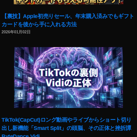
h
er
,
【裏技】Apple初売りセール、年末購入済みでもギフト
Si
カードを後から手に入れる方法
n
2026年01月02日
gl
e
Fl
o
w
er
,
S
n
a
p
m
ar
TikTok(CapCut)ロング動画やライブからショート切り
t
,
出し新機能「Smart Split」の頭脳、その正体と挫折譚
S
n
ByteDance Vidi