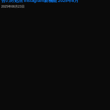
合の対処法 Instagram新機能 2025年8月
Z
2025年08月23日
er
br
e
c
hli
c
h
k
eit
,
や
わ
ら
か
,
カ
ラ
ー
画