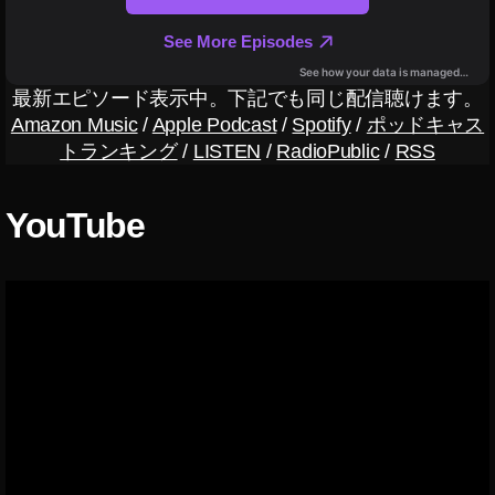
o
s
e
,
R
最新エピソード表示中。下記でも同じ配信聴けます。
o
Amazon Music
/
Apple Podcast
/
Spotify
/
ポッドキャス
s
トランキング
/
LISTEN
/
RadioPublic
/
RSS
e
-
Fl
YouTube
o
w
er
,
R
o
s
s
o
,
R
ot
,