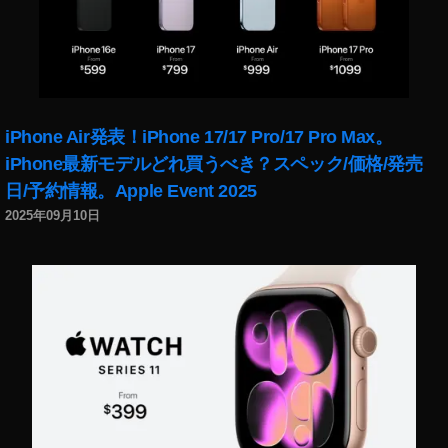
V
ar
ia
bl
e
S
iPhone Air発表！iPhone 17/17 Pro/17 Pro Max。
c
iPhone最新モデルどれ買うべき？スペック/価格/発売
h
日/予約情報。Apple Event 2025
är
fe
2025年09月10日
nti
ef
e
,
W
a
c
h
st
u
m