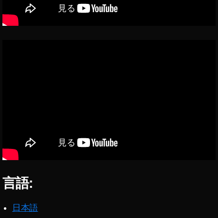
R
u
gi
a
d
a
,
S
c
h
ö
n
e
N
at
ur
,
言語:
S
el
e
日本語
cti