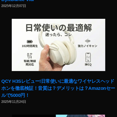
a
2025年12月07日
p
m
ar
t
フ
ォ
ト
コ
ン
テ
ス
ト
,
QCY H3Sレビュー!日常使いに最適なワイヤレスヘッド
S
ホンを徹底検証！音質は？デメリットは？Amazonセー
n
ルで5000円！
a
2025年11月24日
p
m
ar