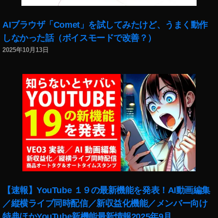
,
ド
AIブラウザ「Comet」を試してみたけど、うまく動作
ロ
しなかった話（ボイスモードで改善？）
ー
ン
2025年10月13日
,
マ
ビ
ッ
ク
ミ
ニ
2
,
マ
ビ
ッ
ク
【速報】YouTube １９の最新機能を発表！AI動画編集
ミ
ニ
／縦横ライブ同時配信／新収益化機能／メンバー向け
2
特典ほかYouTube新機能最新情報2025年9月