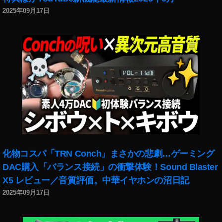
A
2025年09月17日
m
a
z
o
n
予
約
,
マ
ビ
ッ
ク
ミ
化物コスパ「TRN Conch」まさかの悲劇…ゲーミング
ニ
DAC購入「バランス接続」の衝撃体験！Sound Blaster
2
い
X5 レビュー／音質評価。中華イヤホンの沼日記
く
2025年09月17日
ら
？