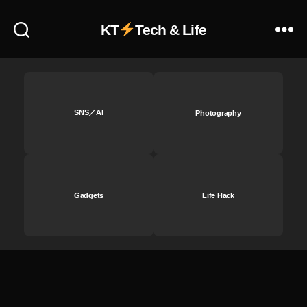
I
2
KT
Tech & Life
い
く
ら
？
,
D
SNS／AI
Photography
JI
M
IN
I
2
Gadgets
Life Hack
い
つ
？
,
D
JI
M
IN