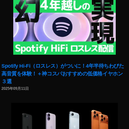
,
マ
ビ
ッ
ク
ミ
ニ
2
い
つ
？
Spotify Hi-Fi（ロスレス）がついに！4年半待ちわびた
,
高音質を体験！＋神コスパおすすめの低価格イヤホン
マ
３選
ビ
ッ
2025年09月11日
ク
ミ
ニ
2
キ
タ