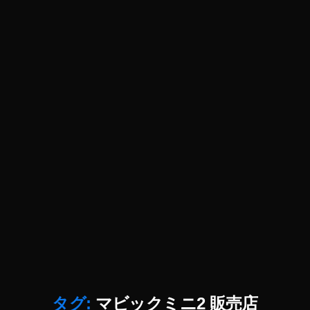
I
2
キ
タ
ム
ラ
予
約
,
D
JI
M
IN
I
2
ス
ペ
ッ
ク
タグ:
マビックミニ2 販売店
,