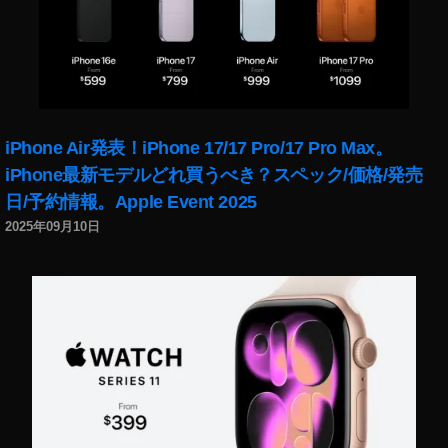
ム
ラ
予
約
,
マ
iPhone Air発表！iPhone 17/17 Pro/17 Pro Max。
ビ
ッ
iPhone最新モデルどれ買うべき？スペック/価格/発売
ク
日/予約情報。Apple Event 2025
ミ
2025年09月10日
ニ
2
ス
ペ
ッ
ク
,
マ
ビ
ッ