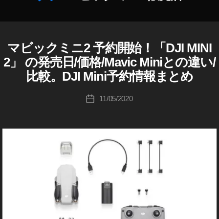
D
作
JI
成
M
者
IN
:
マビックミニ2 予約開始！「DJI MINI
D
カ
I
K
J
テ
2
2」 の発売日/価格/Mavic Miniとの違い/
o
I
ゴ
ネ
u
比較。DJI Mini予約情報まとめ
D
リ
ッ
J
ki
ー
I
ト
c
投
M
11/05/2020
投
シ
hi
稿
A
稿
ョ
V
Ta
者
日
ッ
I
k
C
プ
a
M
,
h
I
D
N
a
I
JI
s
カ
M
hi
メ
IN
ラ
I
/
2
レ
ン