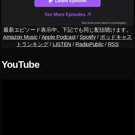
予
約
開
始
,
最新エピソード表示中。下記でも同じ配信聴けます。
D
Amazon Music
/
Apple Podcast
/
Spotify
/
ポッドキャス
JI
トランキング
/
LISTEN
/
RadioPublic
/
RSS
M
IN
I
YouTube
2
価
格
,
D
JI
M
IN
I
2
価