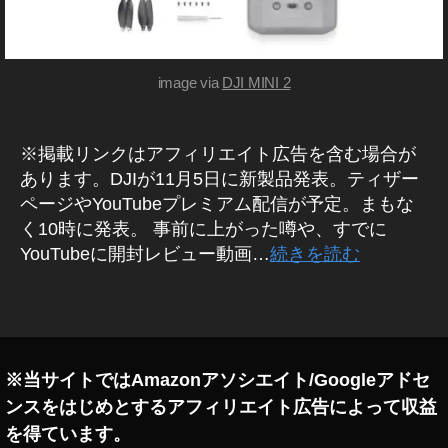
ビ
ズ
ッ
ク
カ
image via
DJI MINI 2
メ
ラ
予
※掲載リンクはアフィリエイト広告を含む場合が
約
,
あります。DJIが11月5日に新製品発表。ティザー
D
ページやYouTubeプレミアム配信が予定。まもな
JI
く10時に発表。 事前に上がった噂や、すでに
M
YouTubeに開封レビュー動画…
続きを読む
IN
I
タ
2
グ
マ
ビ
ッ
※当サイトではAmazonアソシエイト/Googleアドセ
ク
ンスをはじめとするアフィリエイト広告によって収益
ミ
を得ています。
ニ