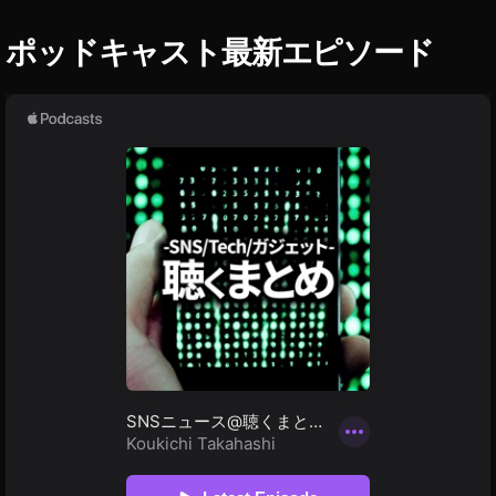
初
代
ポッドキャスト最新エピソード
違
い
,
D
JI
M
IN
I
2
予
約
,
D
JI
M
IN
I
2