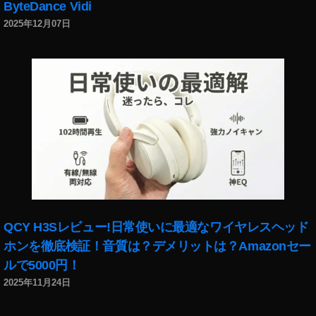
ByteDance Vidi
,
2025年12月07日
D
JI
M
IN
I
2
特
徴
,
D
JI
M
IN
QCY H3Sレビュー!日常使いに最適なワイヤレスヘッド
I
ホンを徹底検証！音質は？デメリットは？Amazonセー
2
発
ルで5000円！
売
2025年11月24日
日
,