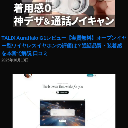
JI
M
IN
I
2
買
TALIX AuraHalo G1レビュー【実質無料】オープンイヤ
い
方
ー型ワイヤレスイヤホンの評価は？通話品質・装着感
,
を本音で解説 口コミ
D
2025年10月13日
JI
M
IN
I
2
通
販
,
カ
メ
ラ