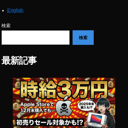
扱
店
English
,
D
検索
JI
M
検索
IN
I
2
最新記事
在
庫
,
D
JI
M
IN
I
2
安
い