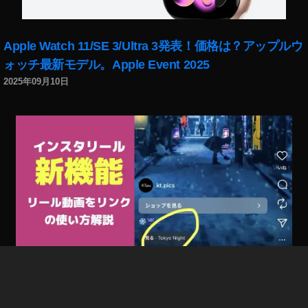
ク
ミ
ニ
Apple Watch 11/SE 3/Ultra 3発表！価格は？アップルウ
2
ォッチ最新モデル。Apple Event 2025
ネ
ッ
2025年09月10日
ト
シ
ョ
ッ
プ
,
マ
ビ
ッ
ク
ミ
ニ
2
インスタリール新機能「リール動画をリンク」で回遊
ビ
率/フォロー率/集客UP！やり方、使い方解説。出ない場
ッ