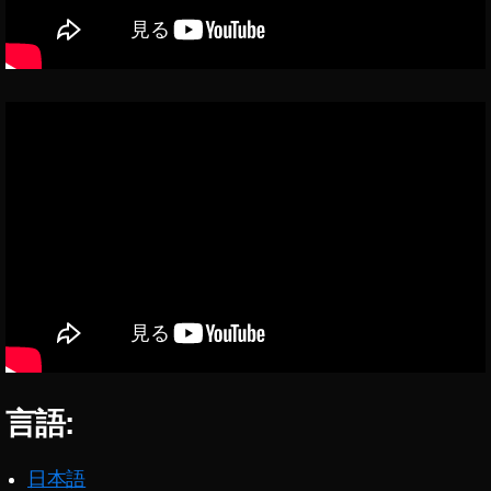
格
比
較
,
D
JI
M
IN
I
2
値
段
,
D
JI
M
IN
言語:
I
2
日本語
取