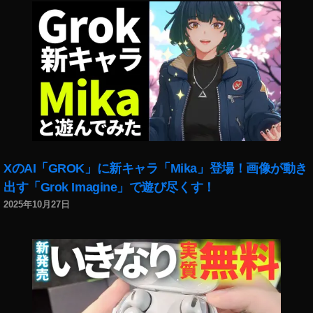
D
JI
M
IN
I
2
発
表
,
D
JI
XのAI「GROK」に新キャラ「Mika」登場！画像が動き
M
出す「Grok Imagine」で遊び尽くす！
IN
2025年10月27日
I
2
販
売
店
,
D