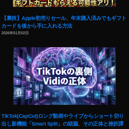
,
D
JI
【裏技】Apple初売りセール、年末購入済みでもギフト
M
カードを後から手に入れる方法
IN
I
2026年01月02日
2
最
安
値
,
D
JI
M
IN
I
2
楽
天
TikTok(CapCut)ロング動画やライブからショート切り
予
出し新機能「Smart Split」の頭脳、その正体と挫折譚
約