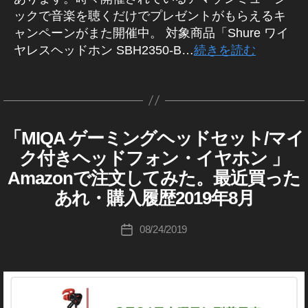
ン
S
,
ックで音楽を聴くだけでプレゼントがもらえるキ
,
h
本
カ
ャンペーンがまた開催中。 対象商品「Shure ワイ
ur
音
メ
ヤレスヘッドホン SBH2350-B…
続きを読む
e
,
レ
ラ
ガ
ビ
,
ジ
タ
ュ
ゲ
ェ
グ
作
ー
ー
ッ
成
,
ミ
ト
者
減
「MIQA ゲーミングヘッドセット/マイ
D
カ
ン
,
I
:
っ
テ
グ
ク付きヘッドフォン・イヤホン 」
プ
A
K
ほ
ゴ
ヘ
R
レ
Amazonで注文してみた。最近買った
o
ん
リ
Y
ッ
ゼ
u
あれ・購入履歴2019年8月
ー
ド
最
ン
ki
近
フ
ト
買
c
投
ォ
08/24/2019
投
キ
っ
hi
稿
ン
た
稿
ャ
Ta
者
あ
,
日
ン
れ
k
シ
ペ
。
a
ー
注
ー
h
文
シ
ン