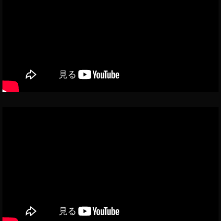
信
ヘ
ッ
ド
セ
ッ
ト
,
レ
ビ
ュ
ー
予
定
,
動
画
配
信
,