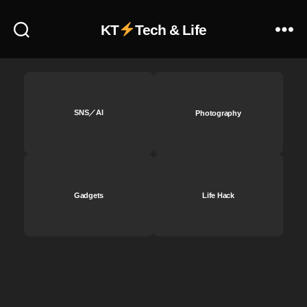
KT
Tech & Life
SNS／AI
Photography
Gadgets
Life Hack