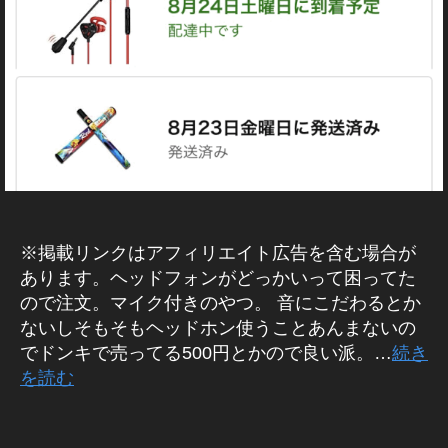
a
/
ャ
,
購
s
タ
ヘ
入
hi
イ
履
ッ
歴
ム
ド
/
,
ホ
レ
ヘ
ビ
ン
ュ
ッ
ー
ド
セ
ッ
ト
※掲載リンクはアフィリエイト広告を含む場合が
,
あります。ヘッドフォンがどっかいって困ってた
ヘ
ッ
ので注文。マイク付きのやつ。 音にこだわるとか
ド
ないしそもそもヘッドホン使うことあんまないの
セ
でドンキで売ってる500円とかので良い派。…
続き
ッ
を読む
ト
安
タ
い
グ