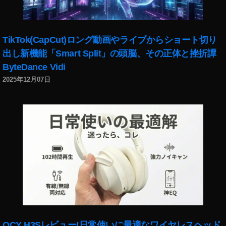
TikTok(CapCut)ロング動画やライブからショート切り
出し新機能「Smart Split」の頭脳、その正体と挫折譚
ByteDance Vidi
2025年12月07日
QCY H3Sレビュー!日常使いに最適なワイヤレスヘッド