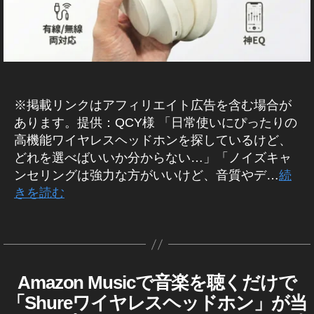
Y
品
o
レ
H
n
,
ビ
3
A
ュ
S
R
ー
レ
/
エ
ア
ビ
フ
ン
ュ
ェ
※掲載リンクはアフィリエイト広告を含む場合が
バ
ー
サ
ク
あります。提供：QCY様 「日常使いにぴったりの
ダ
,
ト
高機能ワイヤレスヘッドホンを探しているけど、
ー
ヘ
,
どれを選べばいいか分からない…」「ノイズキャ
ッ
Y
ンセリングは強力な方がいいけど、音質やデ…
続
ド
o
きを読む
ホ
u
ン
T
,
タ
作
u
レ
グ
成
b
ビ
者
e
ュ
:
配
Amazon Musicで音楽を聴くだけで
A
カ
ー
K
信
M
テ
「Shureワイヤレスヘッドホン」が当
,
o
A
ヘ
ゴ