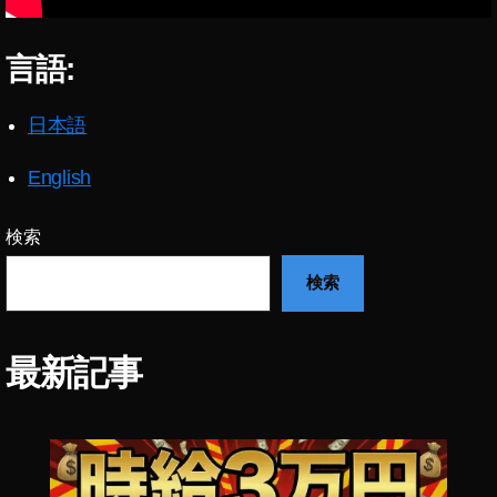
注
文
し
言語:
て
み
日本語
た
,
買
English
っ
て
検索
み
た
検索
,
購
入
最新記事
履
歴
,
音
声
入