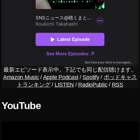
ド
フ
ォ
ン
,
マ
イ
ク
付
き
最新エピソード表示中。下記でも同じ配信聴けます。
ヘ
Amazon Music
/
Apple Podcast
/
Spotify
/
ポッドキャス
ッ
トランキング
/
LISTEN
/
RadioPublic
/
RSS
ド
ホ
ン
YouTube
,
ラ
イ
ブ
配