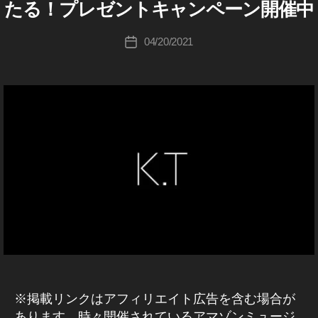
Z
ワ
u
たる！プレゼントキャンペーン開催中
ッ
リ
O
イ
ki
ド
N
ー
ヤ
c
投
セ
A
04/20/2021
投
レ
hi
稿
ッ
M
稿
ス
A
Ta
者
ト
A
日
Z
ヘ
k
,
m
O
ッ
a
ア
N
a
ド
h
キ
マ
z
ャ
ホ
a
ゾ
o
ン
ン
s
ン
ペ
n
,
,
hi
,
ー
A
体
ン
イ
m
/
験
ヤ
a
セ
談
フ
ー
z
,
ル
ォ
o
情
使
ン
n
報
用
,
M
感
イ
u
,
ヤ
si
※掲載リンクはアフィリエイト広告を含む場合が
感
ホ
c
,
想
あります。時々開催されているアマゾンミュージ