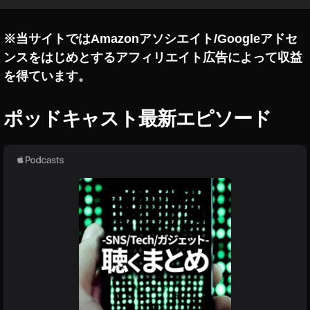
,
ヘ
ッ
※当サイトではAmazonアソシエイト/Googleアドセ
ド
ンスをはじめとするアフィリエイト広告によって収益
フ
を得ています。
ォ
ン
,
ポッドキャスト最新エピソード
ヘ
ッ
ド
ホ
ン
,
マ
イ
ク
付
き
ヘ
ッ