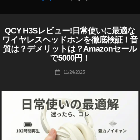
o
n
作
ブ
成
ラ
者
QCY H3Sレビュー!日常使いに最適な
イ
カ
ッ
ヤ
:
テ
ワイヤレスヘッドホンを徹底検証！音
ホ
ク
K
ゴ
ン
質は？デメリットは？Amazonセール
フ
o
リ
/
ラ
u
ヘ
で5000円！
ー
ッ
イ
ki
ド
デ
c
投
フ
11/24/2025
投
ー
hi
稿
ォ
稿
,
ン
Ta
者
日
Q
ガ
k
ジ
C
a
ェ
Y
h
ッ
H
a
ト
3
s
A
新
S
,
製
hi
m
品
Q
a
・
C
z
商