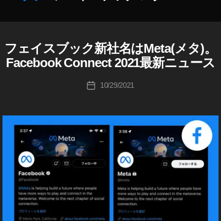
成
S
,
者
S
:
o
K
ci
フェイスブック新社名はMeta(メタ)。
F
カ
o
al
A
テ
u
Facebook Connect 2021最新ニュース
M
C
ゴ
ki
E
e
リ
B
c
投
di
10/29/2021
投
O
ー
hi
稿
a
,
O
稿
Ta
者
ア
K
日
k
(
プ
フ
a
リ
ェ
h
,
イ
a
ス
フ
ブ
s
ェ
ッ
hi
イ
ク
)
ス
ブ
M
E
ッ
T
ク
A