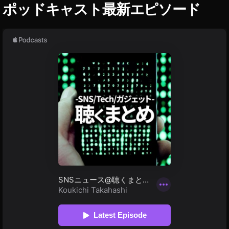
ポッドキャスト最新エピソード
ー
ス
,
フ
ェ
イ
ス
ブ
ッ
ク
新
社
名
,
フ
ェ
イ
ス
ブ
ッ