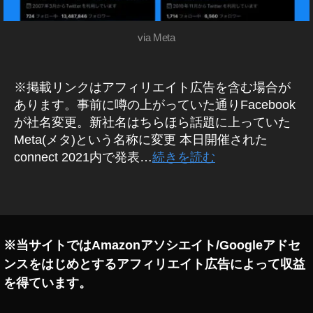
,
(
メ
フ
タ
ェ
via Meta
)
イ
ニ
ス
ュ
ブ
ー
※掲載リンクはアフィリエイト広告を含む場合が
ス
ッ
あります。事前に噂の上がっていた通りFacebook
ク
が社名変更。新社名はちらほら話題に上っていた
メ
Meta(メタ)という名称に変更 本日開催された
タ
connect 2021内で発表…
続きを読む
,
フ
ェ
タ
イ
グ
ス
ブ
※当サイトではAmazonアソシエイト/Googleアドセ
ッ
ンスをはじめとするアフィリエイト広告によって収益
ク
メ
を得ています。
タ
バ