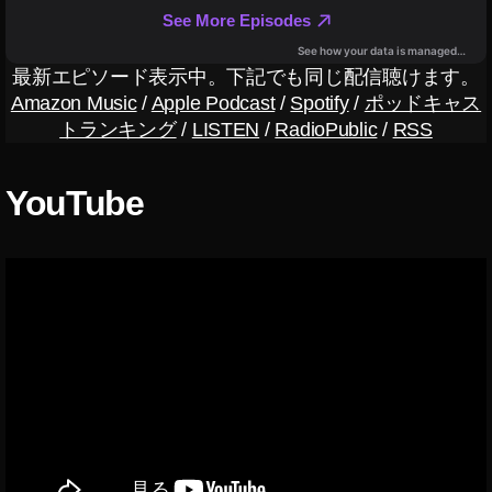
ク
社
名
最新エピソード表示中。下記でも同じ配信聴けます。
変
Amazon Music
/
Apple Podcast
/
Spotify
/
ポッドキャス
更
トランキング
/
LISTEN
/
RadioPublic
/
RSS
,
￼
F
YouTube
a
c
e
b
o
o
k
メ
タ
,
￼
F